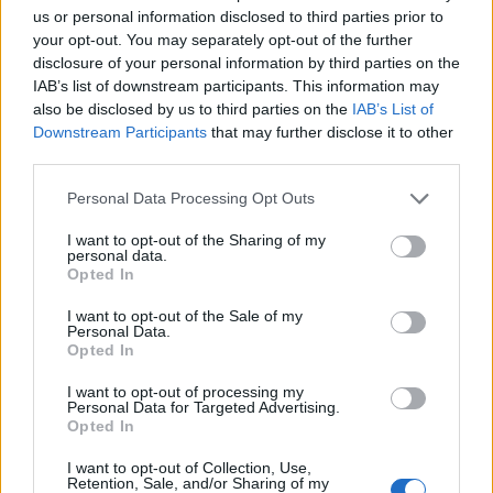
Σχόλια
us or personal information disclosed to third parties prior to
your opt-out. You may separately opt-out of the further
disclosure of your personal information by third parties on the
IAB’s list of downstream participants. This information may
also be disclosed by us to third parties on the
IAB’s List of
Downstream Participants
that may further disclose it to other
Σχολίασε εδώ
third parties.
Please note that this website/app uses one or more Google
Personal Data Processing Opt Outs
50 /50
services and may gather and store information including but
not limited to your visit or usage behaviour. You may click to
I want to opt-out of the Sharing of my
personal data.
grant or deny consent to Google and its third-party tags to
Opted In
use your data for below specified purposes in below Google
consent section.
I want to opt-out of the Sale of my
Personal Data.
2000 /2000
Opted In
Υποβολή σχολίου
I want to opt-out of processing my
Personal Data for Targeted Advertising.
Opted In
Όροι Χρήσης
. Το site προστατεύεται από reCAPTCHA, ισχύουν
Πολιτική Απορρήτου
&
Όροι Χρήσης
της Google.
I want to opt-out of Collection, Use,
Ελλάδα
Retention, Sale, and/or Sharing of my