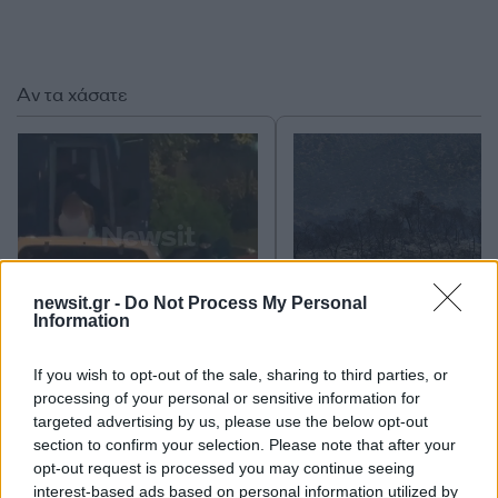
Αν τα χάσατε
newsit.gr -
Do Not Process My Personal
Information
Marfin: Απολογείται
Προσωρινά κρατούμεν
σήμερα η 46χρονη που
δήμαρχος, ο μηχανικός
έφτασε από τη Βρετανία –
ο ιδιοκτήτης του αιολι
If you wish to opt-out of the sale, sharing to third parties, or
Η μεταγωγή στην Ελλάδα
πάρκου για τη φωτιά 
processing of your personal or sensitive information for
και τα στοιχεία που την
Πόρτο Γερμενό και
targeted advertising by us, please use the below opt-out
εμπλέκουν
Ξηρονομή
section to confirm your selection. Please note that after your
opt-out request is processed you may continue seeing
interest-based ads based on personal information utilized by