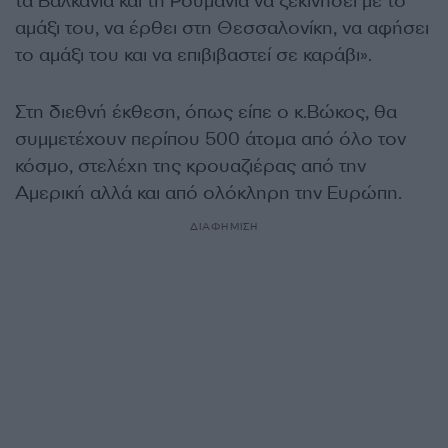
τα Βαλκάνια και τη Ρουμανία να ξεκινήσει με το
αμάξι του, να έρθει στη Θεσσαλονίκη, να αφήσει
το αμάξι του και να επιβιβαστεί σε καράβι».
Στη διεθνή έκθεση, όπως είπε ο κ.Βώκος, θα
συμμετέχουν περίπου 500 άτομα από όλο τον
κόσμο, στελέχη της κρουαζιέρας από την
Αμερική αλλά και από ολόκληρη την Ευρώπη.
ΔΙΑΦΗΜΙΣΗ