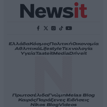
Ελλάδα
Κόσμος
Πολιτική
Οικονομία
Αθλητικά
Lifestyle
Τεχνολογία
Υγεία
Tasteit
Media
Driveit
Πρωτοσέλιδα
Γνώμη
Melas Blog
Καιρός
Παράξενες Ειδήσεις
Nikos Blog
Videos