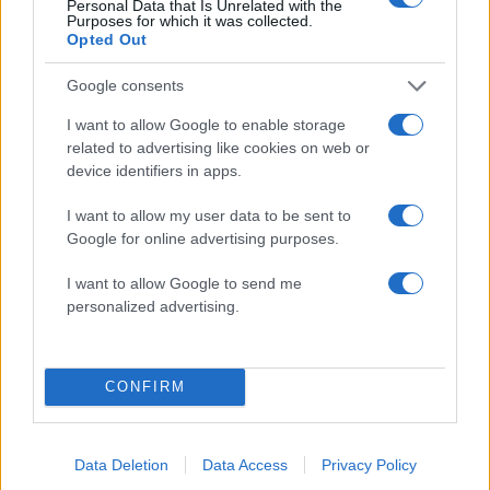
Personal Data that Is Unrelated with the
ΒΑΣΙΛΗΣ ΚΙΚΙΛΙΑΣ
ΚΡΟΥΑΖΙΕΡΑ
ΟΛΘ
Purposes for which it was collected.
Opted Out
ΤΟΥΡΙΣΜΟΣ
Google consents
Share:
I want to allow Google to enable storage
Ακολουθήστε το Νewsit.gr στο
Google News
και
related to advertising like cookies on web or
ενημερωθείτε πρώτοι για όλη την ειδησεογραφία και τα
device identifiers in apps.
τελευταία νέα
της ημέρας
I want to allow my user data to be sent to
Google for online advertising purposes.
I want to allow Google to send me
personalized advertising.
Πιο δημοφιλή
1
Συγκίνηση στο τελευταίο αντίο στον Λάκη
CONFIRM
Χαλκιά: Με την «Φάμπρικα», λαούτο και
κλαρίνα αποχαιρέτησαν την εμβληματική
φωνή της μεταπολίτευσης
2
Ο Κώστας Σαμαράς δημοσίευσε μία παιδική
Data Deletion
Data Access
Privacy Policy
φωτογραφία για την επέτειο θανάτου της