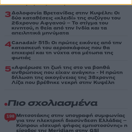
αδελφής του, Λένας
3
Δολοφονία Βρετανίδας στην Κυψέλη: Οι
δύο καταθέσεις «κλειδί» της συζύγου του
26χρονου Αφγανού – Το στίγμα του
κινητού, η θεία από την Ινδία και τα
απειλητικά μηνύματα
4
Canadair 515: Οι πρώτες εικόνες από την
κατασκευή του αεροσκάφους που θα
επιχειρεί και τη νύχτα στα μέτωπα της
φωτιάς
5
«Αφιέρωσε τη ζωή της στο να βοηθά
ανθρώπους που είχαν ανάγκη» - Η πρώτη
δήλωση της οικογένειας της 38χρονης
Λίζα που βρέθηκε νεκρή στην Κυψέλη
Πιο σχολιασμένα
Μητσοτάκης στην υπογραφή συμφωνίας
198
για την ηλεκτρική διασύνδεση Ελλάδας –
Κύπρου: «Ισχυρή ψήφος εμπιστοσύνης» η
είσοδος της Meridiam στην GSI