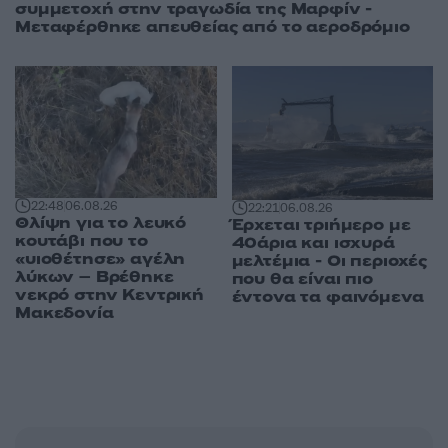
συμμετοχή στην τραγωδία της Μαρφίν -
Μεταφέρθηκε απευθείας από το αεροδρόμιο
22:48
06.08.26
22:21
06.08.26
Θλίψη για το λευκό
Έρχεται τριήμερο με
κουτάβι που το
40άρια και ισχυρά
«υιοθέτησε» αγέλη
μελτέμια - Οι περιοχές
λύκων – Βρέθηκε
που θα είναι πιο
νεκρό στην Κεντρική
έντονα τα φαινόμενα
Μακεδονία