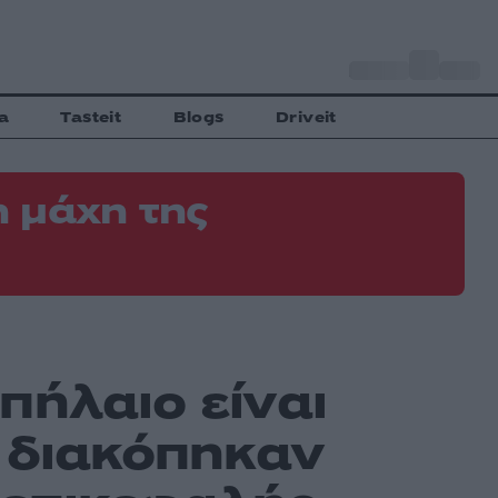
o
Αθήνα
34
C
a
Tasteit
Blogs
Driveit
 μάχη της
πήλαιο είναι
ς διακόπηκαν