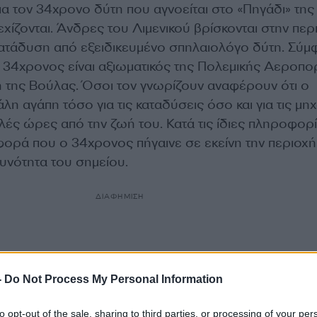
α τον 34χρονο δύτη που αγνοείται στο «Πηγάδι» της
χίζονται. Άνδρες του Λιμενικού βρίσκονται στην περ
κατάδυση από εξειδικευμένο σπηλαιολόγο δύτη. Σύ
 34χρονος είναι αξιωματικός της Πολεμικής Αεροπο
χή της Βούλας. Όσοι τον γνωρίζουν αναφέρουν ότι ο
λη αγάπη τόσο για τις καταδύσεις όσο και για τις μηχ
ές ώρες από την ζωή του. Κατά τις ίδιες πληροφορί
φορά που ο 34χρονος πήγαινε σε εκείνη την περιοχή 
δυνότητα του σημείου.
ΔΙΑΦΗΜΙΣΗ
-
Do Not Process My Personal Information
to opt-out of the sale, sharing to third parties, or processing of your per