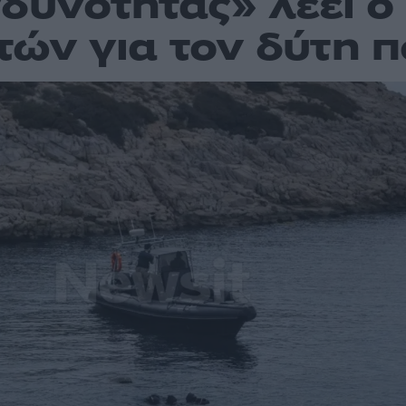
νδυνότητας» λέει ο
ών για τον δύτη π