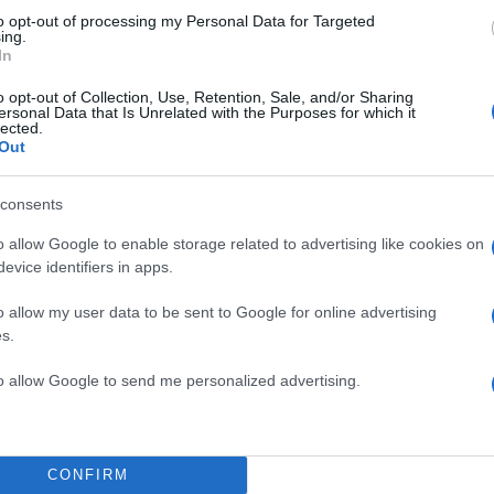
to opt-out of processing my Personal Data for Targeted
ing.
In
o opt-out of Collection, Use, Retention, Sale, and/or Sharing
ersonal Data that Is Unrelated with the Purposes for which it
lected.
Out
consents
o allow Google to enable storage related to advertising like cookies on
evice identifiers in apps.
o allow my user data to be sent to Google for online advertising
s.
to allow Google to send me personalized advertising.
CONFIRM