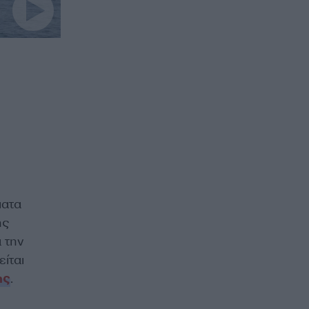
ματα
ης
α την
ίται
ης
.