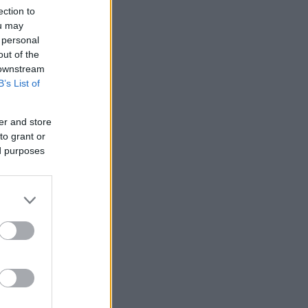
ection to
ou may
 personal
out of the
 downstream
B’s List of
ο
er and store
to grant or
ed purposes
νώ ο