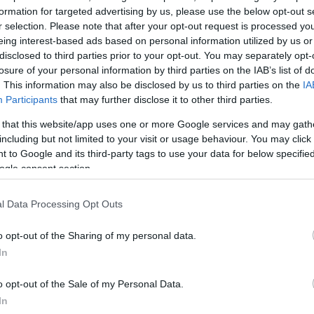
formation for targeted advertising by us, please use the below opt-out s
r selection. Please note that after your opt-out request is processed y
eing interest-based ads based on personal information utilized by us or
disclosed to third parties prior to your opt-out. You may separately opt-
losure of your personal information by third parties on the IAB’s list of
. This information may also be disclosed by us to third parties on the
IA
sit.gr ο Σπύρος Χρυσανθόπουλος, η κινητοποίηση
Participants
that may further disclose it to other third parties.
ό κλήση του Λιμενικού για εγκλωβισμένους δύτες στ
 that this website/app uses one or more Google services and may gath
including but not limited to your visit or usage behaviour. You may click 
 to Google and its third-party tags to use your data for below specifi
ogle consent section.
 μετά από κλήση από το Λιμεναρχείο ότι υπάρχουν
ες στο Πηγάδι της Βουλιαγμένης. Όταν φτάσαμε, οι
l Data Processing Opt Outs
αν και τελικά υπήρχε ένας δύτης εγκλωβισμένος, ε
φέρει να βγει και να ζητήσει βοήθεια», ανέφερε
o opt-out of the Sharing of my personal data.
In
o opt-out of the Sale of my Personal Data.
In