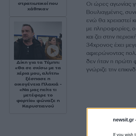
Οι ώρες αγωνίας γι
στρατιωτικοί που
χάθηκαν
Βουλιαγμένης, συνε
ενώ θα χρειαστεί 
με πληροφορίες, ο
και ζει στην περιο
34χρονος έχει μεγά
αφιερώνοντας πολλ
δεν ήταν η πρώτη 
Δίκη για τα Τέμπη:
«Θα σε σκίσω με τα
γνώριζε την επικιν
χέρια μου, αλήτη»
ξέσπασε η
οικογένεια Πλακιά -
«Να μας πείτε τι
μετέφερε το
φορτίο» φώναζε η
Καρυστιανού
newsit.gr 
If you wish 