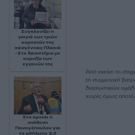
Συγκλονίζει η
γιαγιά των τριών
κοριτσιών της
οικογένειας Πλακιά
- Στο δικαστήριο με
κορνίζα των
εγγονών της
Από εκείνη τη στιγ
τη συμμετοχή βατρ
διασωστικών ομάδω
χωρίς όμως αποτέ
Στο αρχείο η
υπόθεση
Παναγόπουλου για
τα αδήλωτα 3,2