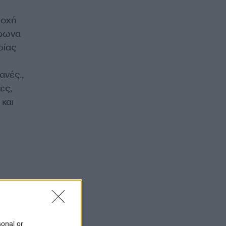
ιοχή
μφωνα
ρίας
ανές.,
ες,
και
sonal or