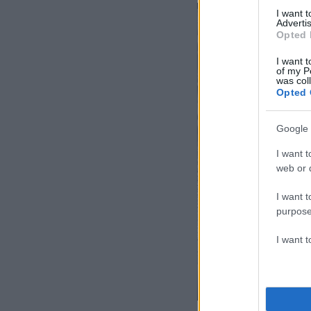
I want 
Advertis
Opted 
I want t
of my P
was col
Opted 
Google 
I want t
web or d
I want t
purpose
I want 