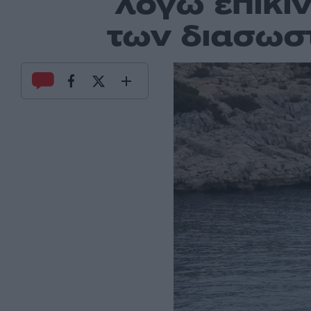
λόγω επικι
των διασωστ