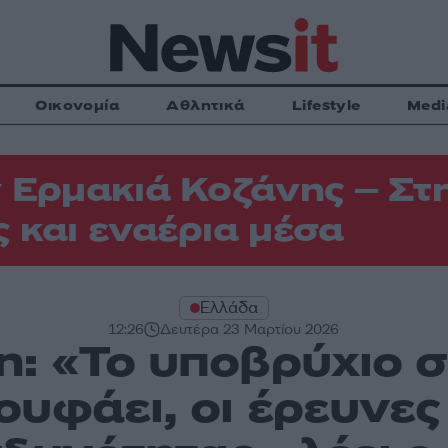
Οικονομία
Αθλητικά
Lifestyle
Medi
 Ερμακιά Κοζάνης – Στη
 και εναέρια μέσα
Ελλάδα
12:26
Δευτέρα 23 Μαρτίου 2026
: «Το υποβρύχιο σ
ουφάει, οι έρευνε