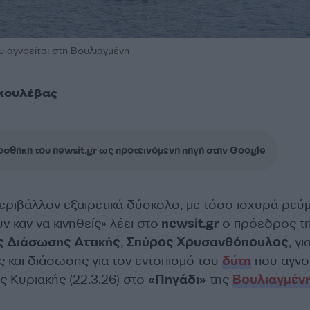
υ αγνοείται στη Βουλιαγμένη
κουλέβας
σθήκη του newsit.gr ως προτεινόμενη πηγή στην Google
 περιβάλλον εξαιρετικά δύσκολο, με τόσο ισχυρά ρεύ
 καν να κινηθείς» λέει στο
newsit.gr
ο πρόεδρος τ
 Διάσωσης Αττικής
,
Σπύρος Χρυσανθόπουλος
, γι
ς και διάσωσης για τον εντοπισμό του
δύτη
που αγνοε
ς Κυριακής (22.3.26) στο
«Πηγάδι»
της
Βουλιαγμέν