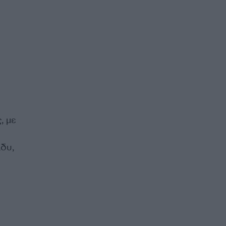
, με
δυ,