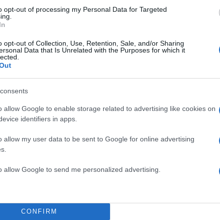
to opt-out of processing my Personal Data for Targeted
ing.
In
Σχολίασε εδώ
o opt-out of Collection, Use, Retention, Sale, and/or Sharing
ersonal Data that Is Unrelated with the Purposes for which it
lected.
50
Out
consents
o allow Google to enable storage related to advertising like cookies on
2000 /
evice identifiers in apps.
Υποβολή σχολίου
o allow my user data to be sent to Google for online advertising
s.
ροστατεύεται από reCAPTCHA, ισχύουν
Πολιτική Απορρήτου
&
Όροι Χρήσης
της
to allow Google to send me personalized advertising.
Ελλάδα
ΝΟΣΟΚΟΜΕΙΟ
ΧΑΝΙΑ
Share:
CONFIRM