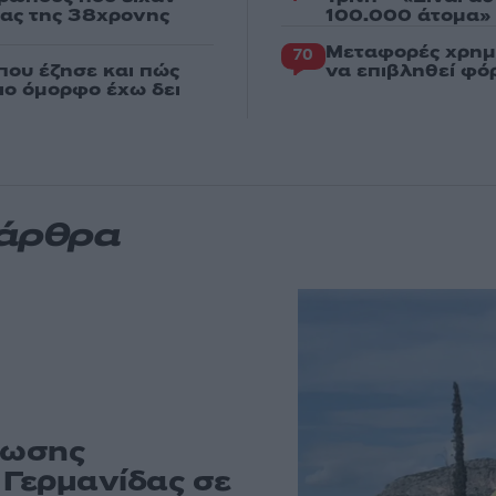
ιας της 38χρονης
100.000 άτομα»
Μεταφορές χρημ
70
που έζησε και πώς
να επιβληθεί φόρ
πιο όμορφο έχω δει
 άρθρα
σωσης
Γερμανίδας σε