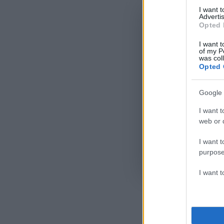
I want 
Advertis
Opted 
I want t
of my P
was col
Opted 
Google 
I want t
web or d
I want t
purpose
Όροι Χρήσης
. Το site π
Google.
I want 