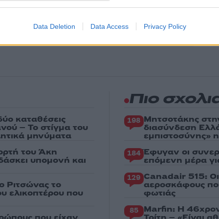
θήστε το Νewsit.gr στο
Google News
και ενημερωθείτε
 για όλη την ειδησεογραφία και τα
τελευταία νέα
της
Data Deletion
Data Access
Privacy Policy
ς
Πιο σχολι
δύο καταθέσεις
Μητσοτάκης στη
198
νού – Το στίγμα του
διασύνδεση Ελλ
ιλητικά μηνύματα
εμπιστοσύνης» η
ορτή του Άκη
Έφυγαν οι συνερ
184
δάσκει υπομονή και
επόμενη μέρα γι
Canadair 515: Ο
129
ο Ριτσώνας το
αεροσκάφους που
ου ελικοπτέρου που
φωτιάς
Marfin: Η 46χρο
85
ρώπους που είχαν
Τρίτη – «Είναι 