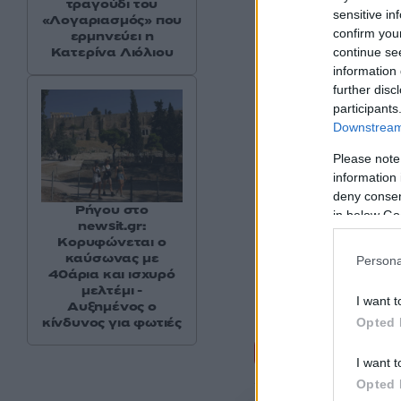
Μπέας.
τραγούδι του
sensitive in
«Λογαριασμός» που
confirm you
ερμηνεύει η
Κατερίνα Λιόλιου
continue se
information 
further disc
participants
Downstream 
Please note
information 
deny consent
Ρήγου στο
in below Go
newsit.gr:
Κορυφώνεται ο
καύσωνας με
Persona
40άρια και ισχυρό
μελτέμι -
I want t
Αυξημένος ο
κίνδυνος για φωτιές
Opted 
Σχόλι
I want t
Opted 