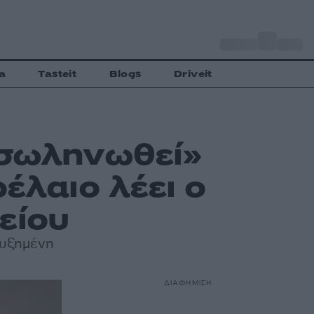
o
Αθήνα
35
C
a
Tasteit
Blogs
Driveit
ασωληνωθεί»
ρέλαιο λέει ο
είου
 αυξημένη
ΔΙΑΦΗΜΙΣΗ