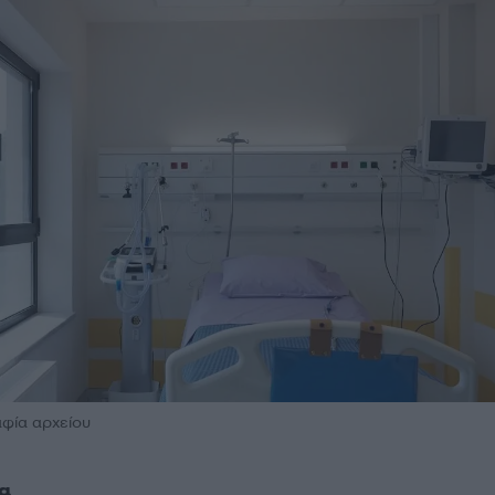
φία αρχείου
α