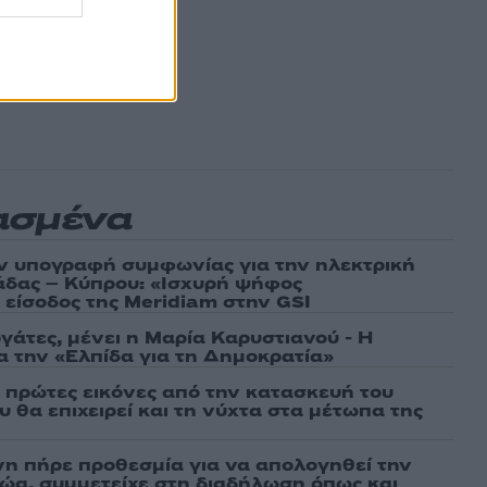
ασμένα
ν υπογραφή συμφωνίας για την ηλεκτρική
άδας – Κύπρου: «Ισχυρή ψήφος
 είσοδος της Meridiam στην GSI
γάτες, μένει η Μαρία Καρυστιανού - Η
α την «Ελπίδα για τη Δημοκρατία»
ι πρώτες εικόνες από την κατασκευή του
 θα επιχειρεί και τη νύχτα στα μέτωπα της
νη πήρε προθεσμία για να απολογηθεί την
αθώα, συμμετείχε στη διαδήλωση όπως και