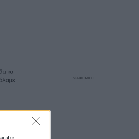
δα και
ΔΙΑΦΗΜΙΣΗ
βάλαμε
ρους
ς
sonal or