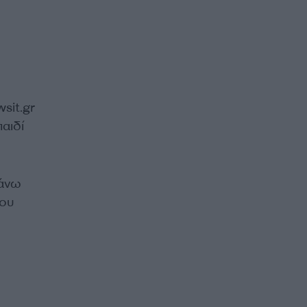
sit.gr
αιδί
πάνω
ίου