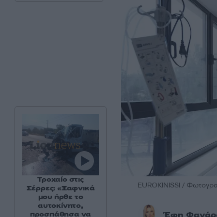
Τροχαίο στις
EUROKINISSI / Φωτογρα
Σέρρες: «Ξαφνικά
μου ήρθε το
αυτοκίνητο,
προσπάθησα να
Έφη Φανάρ