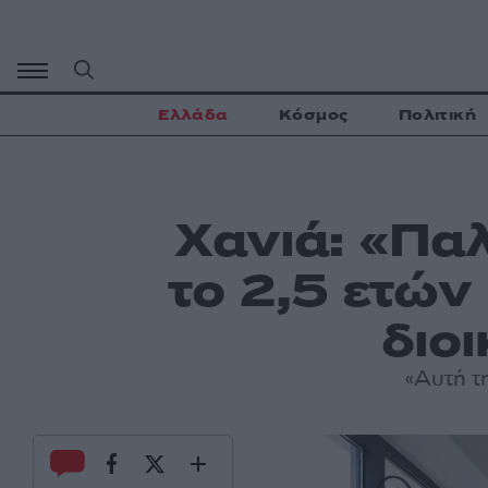
Μετάβαση
σε
περιεχόμενο
Ελλάδα
Κόσμος
Πολιτική
Χανιά: «Πα
το 2,5 ετών 
διο
«Αυτή τη