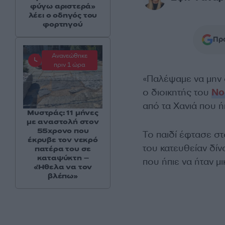
φύγω αριστερά»
λέει ο οδηγός του
φορτηγού
Προ
Ανανεώθηκε
πριν 1 ώρα
«Παλέψαμε να μην 
ο διοικητής του
Νο
από τα Χανιά που ή
Μυστράς: 11 μήνες
με αναστολή στον
55χρονο που
Το παιδί έφτασε στ
έκρυβε τον νεκρό
του κατευθείαν δί
πατέρα του σε
καταψύκτη –
που ήπιε να ήταν 
«Ήθελα να τον
βλέπω»