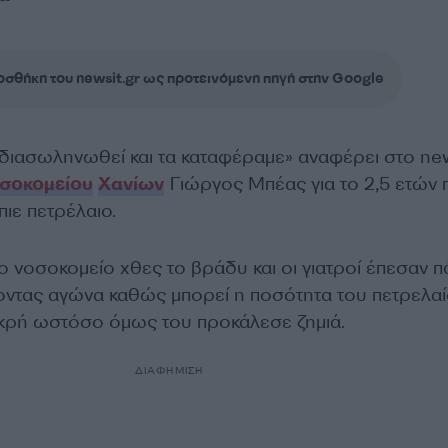
σθήκη του newsit.gr ως προτεινόμενη πηγή στην Google
διασωληνωθεί και τα καταφέραμε» αναφέρει στο new
σοκομείου
Χανίων
Γιώργος Μπέας για το 2,5 ετών π
πιε πετρέλαιο.
ο νοσοκομείο χθες το βράδυ και οι γιατροί έπεσαν 
νοντας αγώνα καθώς μπορεί η ποσότητα του πετρελα
μικρή ωστόσο όμως του προκάλεσε ζημιά.
ΔΙΑΦΗΜΙΣΗ