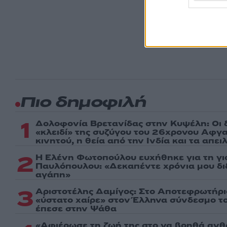
Ακολου
πρώτοι
ημέρα
Πιο δημοφιλή
1
Δολοφονία Βρετανίδας στην Κυψέλη: Οι 
«κλειδί» της συζύγου του 26χρονου Αφγα
κινητού, η θεία από την Ινδία και τα απε
2
Η Ελένη Φωτοπούλου ευχήθηκε για τη γι
Παυλόπουλου: «Δεκαπέντε χρόνια μου δι
αγάπη»
3
Αριστοτέλης Δαμίγος: Στο Αποτεφρωτήρι
«ύστατο χαίρε» στον Έλληνα σύνδεσμο τ
έπεσε στην Ψάθα
«Αφιέρωσε τη ζωή της στο να βοηθά ανθ