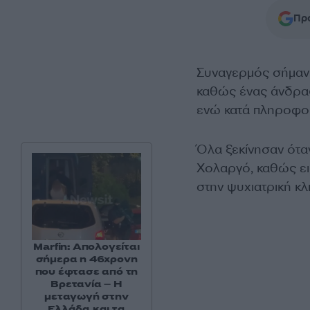
Προ
Συναγερμός σήμανε 
καθώς ένας άνδρας
ενώ κατά πληροφορ
Όλα ξεκίνησαν ότα
Χολαργό, καθώς ει
στην ψυχιατρική κλι
Marfin: Απολογείται
σήμερα η 46χρονη
που έφτασε από τη
Βρετανία – Η
μεταγωγή στην
Ελλάδα και τα