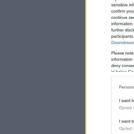
sensitive in
confirm you
continue se
information 
further disc
participants
Downstream 
Please note
information 
deny consent
in below Go
Persona
I want t
Opted 
I want t
Opted 