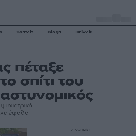
o
Αθήνα
27
C
a
Tasteit
Blogs
Driveit
ς πέταξε
ο σπίτι του
 αστυνομικός
 ψυχιατρική
κανε έφοδο
ΔΙΑΦΗΜΙΣΗ