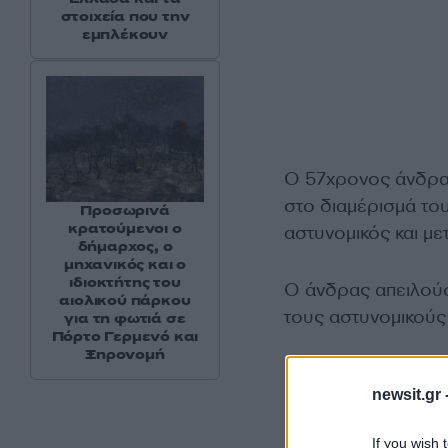
στοιχεία που την
εμπλέκουν
Ο 57χρονος άνδρα
στο διαμέρισμά το
Προσωρινά
κρατούμενοι ο
αστυνομικός και μ
δήμαρχος, ο
μηχανικός και ο
ιδιοκτήτης του
Ο άνδρας απειλούσ
αιολικού πάρκου
τους αστυνομικούς
για τη φωτιά σε
Πόρτο Γερμενό και
Ξηρονομή
newsit.gr 
If you wish 