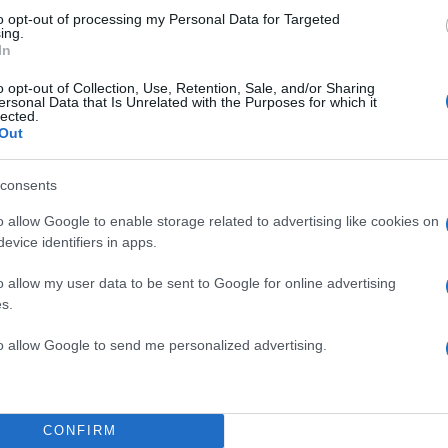
to opt-out of processing my Personal Data for Targeted
ing.
In
o opt-out of Collection, Use, Retention, Sale, and/or Sharing
ersonal Data that Is Unrelated with the Purposes for which it
lected.
Out
consents
o allow Google to enable storage related to advertising like cookies on
evice identifiers in apps.
o allow my user data to be sent to Google for online advertising
s.
to allow Google to send me personalized advertising.
CONFIRM