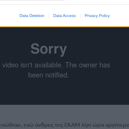
Data Deletion
Data Access
Privacy Policy
κενώθηκε, ενώ άνδρες της ΕΚΑΜ λίγη ώρα αργότερ