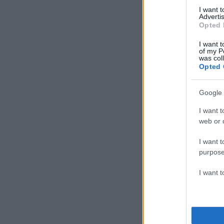
I want 
Advertis
Opted 
I want t
of my P
was col
Opted 
Google 
I want t
web or d
I want t
purpose
I want 