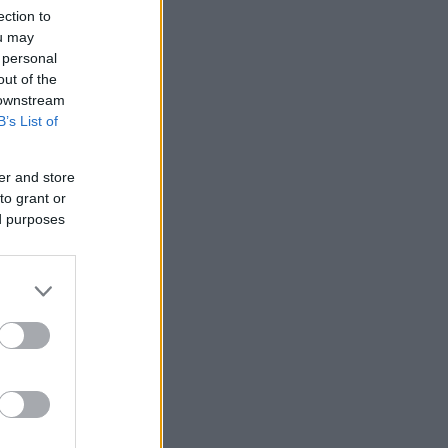
ection to
ou may
 personal
out of the
 downstream
B’s List of
er and store
to grant or
ed purposes