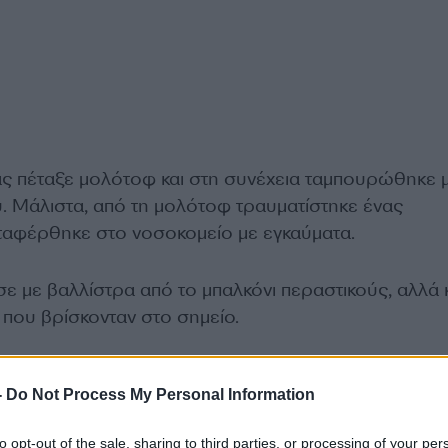
ς πέταξε μολότοφ και στη συνέχεια ταμπουρώθηκε 
υ. Μάλιστα, από τη μολότοφ τραυματίστηκε ένας
εταφέρθηκε στο νοσοκομείο με εγκαύματα.
ε με βαλλίστρα από το μπαλκόνι περαστικούς, αλλά 
 που βρίσκονταν στο σημείο.
-
Do Not Process My Personal Information
to opt-out of the sale, sharing to third parties, or processing of your per