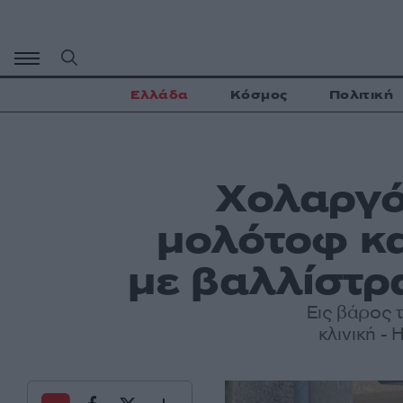
Μετάβαση
σε
περιεχόμενο
Ελλάδα
Κόσμος
Πολιτική
Χολαργό
μολότοφ κα
με βαλλίστρ
Εις βάρος 
κλινική -