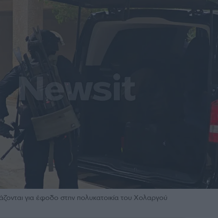
ζονται για έφοδο στην πολυκατοικία του Χολαργού