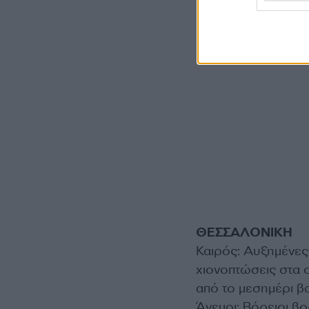
ΘΕΣΣΑΛΟΝΙΚΗ
Καιρός: Αυξημένες
χιονοπτώσεις στα ο
από το μεσημέρι β
Άνεμοι: Βόρειοι βο