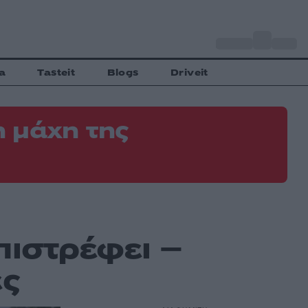
o
Αθήνα
34
C
a
Tasteit
Blogs
Driveit
 μάχη της
πιστρέφει –
ες