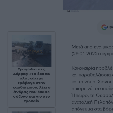
Προ
Μετά από ένα μικρ
(29.01.2022) περιμ
Κακοκαιρία προβλέ
Τραγωδία στις
Σέρρες: «Τα έχασα
και παραθαλάσσια σ
όλα, κάτι με
και τα νότια. Χιον
τράβαγε στην
καρδιά μου», λέει ο
ημιορεινά, οι οποί
άνδρας που έχασε
Ήπειρο, τη Θεσσαλί
σύζυγο και γιο στο
τροχαίο
ανατολική Πελοπόν
απόγευμα στα βόρ