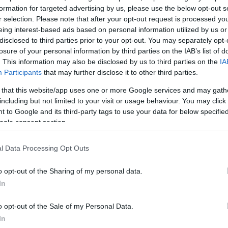
σημειώσει μικρή πτώση στα κεντρικά και βόρεια όπο
formation for targeted advertising by us, please use the below opt-out s
 6 με 8 βαθμούς Κελσίου. Κατά τόπους παγετός θα
r selection. Please note that after your opt-out request is processed y
ικά και βόρεια ηπειρωτικά τις πρωινές και τις βραδι
eing interest-based ads based on personal information utilized by us or
disclosed to third parties prior to your opt-out. You may separately opt-
losure of your personal information by third parties on the IAB’s list of
. This information may also be disclosed by us to third parties on the
IA
Participants
that may further disclose it to other third parties.
ου καιρού για αύριο Σάββατο
 από την ΕΜΥ για όλη την Ελλάδα
 that this website/app uses one or more Google services and may gath
including but not limited to your visit or usage behaviour. You may click 
 to Google and its third-party tags to use your data for below specifi
ogle consent section.
Αττική και Θεσσαλονίκη
l Data Processing Opt Outs
με βροχές και κυρίως στα θαλάσσια και παραθαλάσσ
o opt-out of the Sharing of my personal data.
In
ίδες. Χιονοπτώσεις θα σημειωθούν στα ορεινά και
ικό υψόμετρο 600 μέτρα).
o opt-out of the Sale of my Personal Data.
ρειοι 3 με 4 μποφόρ, γρήγορα όμως θα στραφούν σ
In
τολικούς 5 με 6, βαθμιαία 6 με 7 και το βράδυ στα