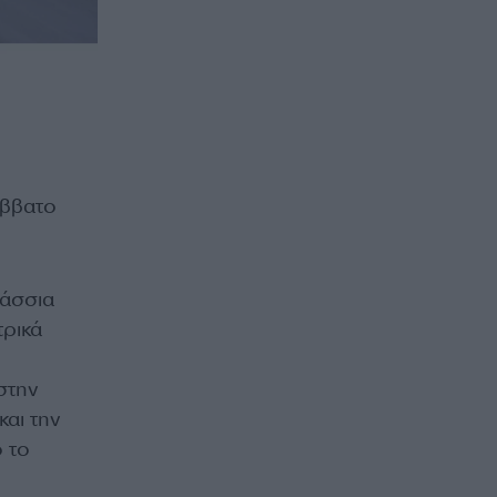
άββατο
λάσσια
τρικά
στην
και την
 το