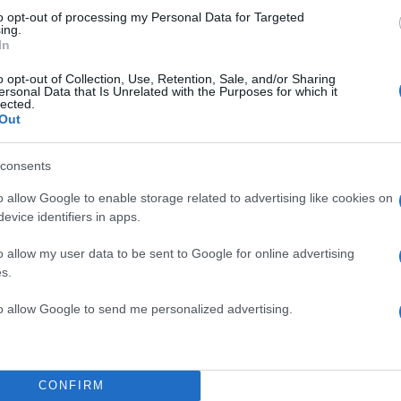
to opt-out of processing my Personal Data for Targeted
 μποφόρ.
ing.
02 έως 10 βαθμούς Κελσίου, ενώ στα βόρεια η μέγ
In
θμούς χαμηλότερη.
o opt-out of Collection, Use, Retention, Sale, and/or Sharing
ersonal Data that Is Unrelated with the Purposes for which it
lected.
ΔΙΑΦΗΜΙΣΗ
Out
consents
o allow Google to enable storage related to advertising like cookies on
evice identifiers in apps.
o allow my user data to be sent to Google for online advertising
s.
to allow Google to send me personalized advertising.
CONFIRM