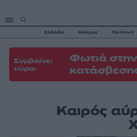
Μετάβαση
σε
περιεχόμενο
Ελλάδα
Κόσμος
Πολιτική
Φωτιά στην
Συμβαίνει
κατάσβεσης
τώρα:
Καιρός αύρ
Χ