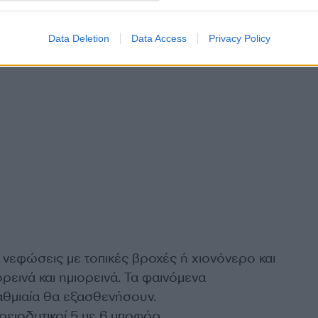
Data Deletion
Data Access
Privacy Policy
 νεφώσεις με τοπικές βροχές ή χιονόνερο και
ρεινά και ημιορεινά. Τα φαινόμενα
αθμιαία θα εξασθενήσουν.
ρειοδυτικοί 5 με 6 μποφόρ.