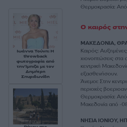
Θερμοκρασία: Από 
Ο καιρός στη
ΜΑΚΕΔΟΝΙΑ, ΘΡ
Καιρός: Αυξημένες
Ιωάννα Τούνη: Η
throwback
χιονοπτώσεις στα ο
φωτογραφία από
κεντρική Μακεδονί
την Ίμπιζα με τον
Δημήτρη
εξασθενήσουν.
Σπυριδωνίδη
Άνεμοι: Στην κεντρ
περιοχές βοεριοανα
Θερμοκρασία: Από 
Μακεδονία από -08
ΝΗΣΙΑ ΙΟΝΙΟΥ, 
Ρήγου στο