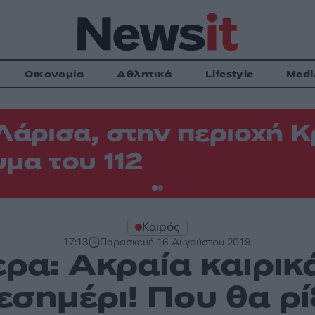
Οικονομία
Αθλητικά
Lifestyle
Medi
Λάρισα, στην περιοχή
μα του 112
Καιρός
17:13
Παρασκευή 16 Αυγούστου 2019
ρα: Ακραία καιρι
εσημέρι! Που θα ρί