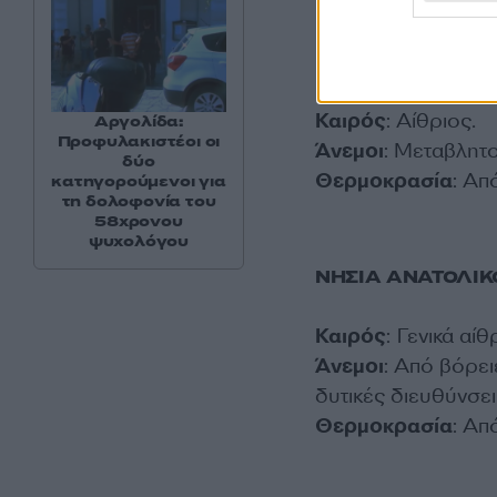
ΚΥΚΛΑΔΕΣ, ΚΡΗ
Καιρός
: Αίθριος.
Αργολίδα:
Προφυλακιστέοι οι
Άνεμοι
: Μεταβλητο
δύο
Θερμοκρασία
: Απ
κατηγορούμενοι για
τη δολοφονία του
58χρονου
ψυχολόγου
ΝΗΣΙΑ ΑΝΑΤΟΛΙΚ
Καιρός
: Γενικά αί
Άνεμοι
: Από βόρε
δυτικές διευθύνσεις
Θερμοκρασία
: Απ