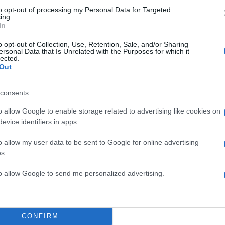
to opt-out of processing my Personal Data for Targeted
θριος. Τοπικές νεφώσεις στα ηπειρωτικά τις μεσημβρ
ing.
ώρες με τοπικούς όμβρους στα ορεινά και πιθανόν
In
γίδες στην Ηπειρο.
o opt-out of Collection, Use, Retention, Sale, and/or Sharing
ersonal Data that Is Unrelated with the Purposes for which it
ικοί 4 με 6 και τοπικά στο βόρειο Ιόνιο 7 μποφόρ.
lected.
ό 19 έως 36 βαθμούς Κελσίου.
Out
consents
ΟΛΙΚΗ ΣΤΕΡΕΑ, ΕΥΒΟΙΑ, ΑΝΑΤΟΛΙΚΗ ΠΕΛΟΠΟΝ
o allow Google to enable storage related to advertising like cookies on
evice identifiers in apps.
θριος. Τοπικές νεφώσεις τις μεσημβρινές και απογευμ
λωθούν τοπικοί όμβροι και καταιγίδες στα βόρεια, τ
o allow my user data to be sent to Google for online advertising
s.
λία.
ί 3 με 4 και πρόσκαιρα στα ανατολικά βόρειοι 4 με 5
to allow Google to send me personalized advertising.
ό 22 έως 37 και κατά τόπους στα νότια 38 βαθμούς
CONFIRM