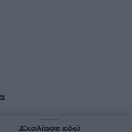
α
Σχολίασε εδώ