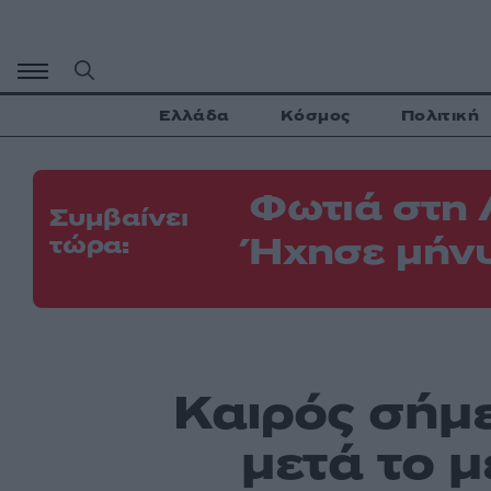
Μετάβαση
σε
περιεχόμενο
Ελλάδα
Κόσμος
Πολιτική
Φωτιά στη 
Συμβαίνει
Ήχησε μήνυ
τώρα:
Καιρός σήμε
μετά το μ