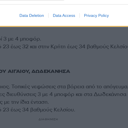
ΤΗ
Data Deletion
Data Access
Privacy Policy
ί 3 με 4 μποφόρ.
ό 23 έως 32 και στην Κρήτη έως 34 βαθμούς Κελσίο
ΟΥ ΑΙΓΑΙΟΥ, ΔΩΔΕΚΑΝΗΣΑ
θριος. Τοπικές νεφώσεις στα βόρεια από το απόγευμα
ιες διευθύνσεις 3 με 4 μποφόρ και στα Δωδεκάνησα
 με την ίδια ένταση.
ό 23 έως 34 βαθμούς Κελσίου.
ΔΙΑΦΗΜΙΣΗ