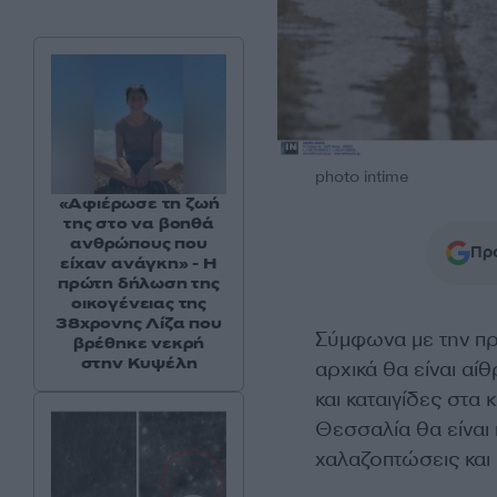
photo intime
«Αφιέρωσε τη ζωή
της στο να βοηθά
ανθρώπους που
Προ
είχαν ανάγκη» - Η
πρώτη δήλωση της
οικογένειας της
38χρονης Λίζα που
Σύμφωνα με την π
βρέθηκε νεκρή
στην Κυψέλη
αρχικά θα είναι αίθ
και καταιγίδες στα 
Θεσσαλία θα είναι
χαλαζοπτώσεις και