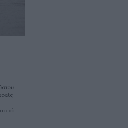
ύστου
ροχές
ρα από