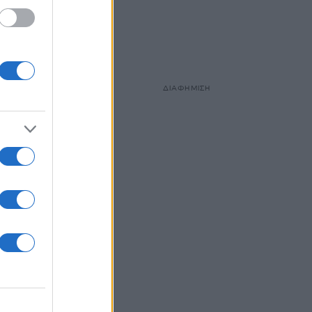
ινές
ΔΙΑΦΗΜΙΣΗ
ΝΗΣΟΣ
ατινές
οπικά