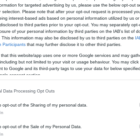
ηλωθούν τοπικές βροχές και σποραδικές καταιγίδες
formation for targeted advertising by us, please use the below opt-out s
r selection. Please note that after your opt-out request is processed y
ικοί 3 με 4 μποφόρ και πρόσκαιρα τις μεσημβρινές κα
eing interest-based ads based on personal information utilized by us or
 μεταβλητοί με την ίδια ένταση.
disclosed to third parties prior to your opt-out. You may separately opt-
ό 22 έως 33 βαθμούς Κελσίου.
losure of your personal information by third parties on the IAB’s list of
. This information may also be disclosed by us to third parties on the
IA
Participants
that may further disclose it to other third parties.
ΑΚΗ
 that this website/app uses one or more Google services and may gath
including but not limited to your visit or usage behaviour. You may click 
φώσεις που από τις μεσημβρινές ώρες θα αυξηθούν κ
 to Google and its third-party tags to use your data for below specifi
ogle consent section.
 δυτικά βροχές και στη Μακεδονία καταιγίδες κατά 
ση των φαινομένων τη νύχτα.
l Data Processing Opt Outs
ί 3 με 4 και πρόσκαιρα βόρειοι βορειοδυτικοί έως 5
o opt-out of the Sharing of my personal data.
ό 19 έως 36 βαθμούς Κελσίου.
In
o opt-out of the Sale of my Personal Data.
ΠΕΙΡΟΣ, ΔΥΤΙΚΗ ΣΤΕΡΕΑ, ΔΥΤΙΚΗ ΠΕΛΟΠΟΝΝΗΣΟ
In