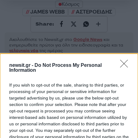
Κόσμος
JAMES WEBB
ΑΣΤΕΡΟΕΙΔΗΣ
Share:
Ακολουθήστε το Νewsit.gr στο
Google News
και
ενημερωθείτε πρώτοι για όλη την ειδησεογραφία και τα
τελευταία νέα
της ημέρας
newsit.gr -
Do Not Process My Personal
Information
If you wish to opt-out of the sale, sharing to third parties, or
Πιο δημοφιλή
processing of your personal or sensitive information for
targeted advertising by us, please use the below opt-out
1
Marfin: Η 46χρονη πήρε προθεσμία για να
section to confirm your selection. Please note that after your
απολογηθεί την Τρίτη – «Είναι αθώα,
opt-out request is processed you may continue seeing
συμμετείχε στη διαδήλωση όπως και
interest-based ads based on personal information utilized by
100.000 άτομα»
us or personal information disclosed to third parties prior to
2
Σέρρες: Βίντεο ντοκουμέντο από το
your opt-out. You may separately opt-out of the further
τροχαίο με νεκρούς μητέρα και γιο – Ο
disclosure of your personal information by third parties on the