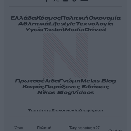
Ελλάδα
Κόσμος
Πολιτική
Οικονομία
Αθλητικά
Lifestyle
Τεχνολογία
Υγεία
Tasteit
Media
Driveit
Πρωτοσέλιδα
Γνώμη
Melas Blog
Καιρός
Παράξενες Ειδήσεις
Nikos Blog
Videos
Ταυτότητα
Επικοινωνία
Διαφήμιση
Όροι
Πολιτική
Πληροφορίες α.27
Cookies