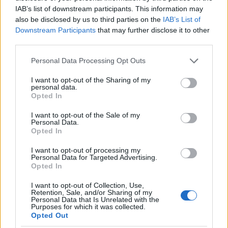
οδηγός του φορτηγού κατέγραψε τη
IAB’s list of downstream participants. This information may
σύγκρουση
also be disclosed by us to third parties on the
IAB’s List of
3
Λένα Σαμαρά: Συγκίνηση στο μνημόσυνο
Downstream Participants
that may further disclose it to other
για τον έναν χρόνο από τον θάνατο της
third parties.
κόρης του Αντώνη Σαμαρά
Please note that this website/app uses one or more Google
4
Personal Data Processing Opt Outs
Γερμανία: Συνελήφθη 31χρονος για τρεις
services and may gather and store information including but
ανθρωποκτονίες μελών της greek mafia
not limited to your visit or usage behaviour. You may click to
I want to opt-out of the Sharing of my
5
personal data.
Σοκαριστική υπόθεση στην Κρήτη:
grant or deny consent to Google and its third-party tags to
Opted In
Τουρίστας ρωτούσε πόσο να πληρώσει για
use your data for below specified purposes in below Google
να ασελγήσει σε 10χρονο κορίτσι - Το παιδί
consent section.
καθόταν αμέριμνο σε αυλή επιχείρησης
I want to opt-out of the Sale of my
Personal Data.
Opted In
Πιο σχολιασμένα
I want to opt-out of processing my
Personal Data for Targeted Advertising.
Opted In
Canadair 515: Οι πρώτες εικόνες από την
131
κατασκευή του αεροσκάφους που θα
I want to opt-out of Collection, Use,
επιχειρεί και τη νύχτα στα μέτωπα της
Retention, Sale, and/or Sharing of my
φωτιάς
Personal Data that Is Unrelated with the
Purposes for which it was collected.
Βγήκαν ξανά τα μαχαίρια στην Ελπίδα
87
Opted Out
για τη Δημοκρατία: «Καρυστιανού,