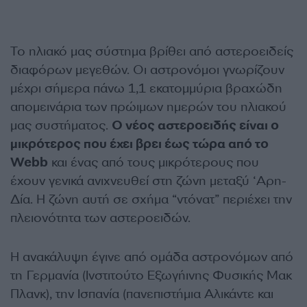
Το ηλιακό μας σύστημα βρίθει από αστεροειδείς
διαφόρων μεγεθών. Οι αστρονόμοι γνωρίζουν
μέχρι σήμερα πάνω 1,1 εκατομμύρια βραχώδη
απομεινάρια των πρώιμων ημερών του ηλιακού
μας συστήματος.
Ο νέος αστεροειδής είναι ο
μικρότερος που έχει βρει έως τώρα από το
Webb
και ένας από τους μικρότερους που
έχουν γενικά ανιχνευθεί στη ζώνη μεταξύ ‘Αρη-
Δία. Η ζώνη αυτή σε σχήμα “ντόνατ” περιέχει την
πλειονότητα των αστεροειδών.
Η ανακάλυψη έγινε από ομάδα αστρονόμων από
τη Γερμανία (Ινστιτούτο Εξωγήινης Φυσικής Μακ
Πλανκ), την Ισπανία (πανεπιστήμια Αλικάντε και