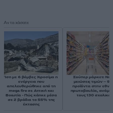
Αν τα χάσατε
Ίση με 6 βόμβες Χιροσίμα η
Σούπερ μάρκετ: Νέε
ενέργεια που
μειώσεις τιμών – 91
απελευθερώθηκε από τη
προϊόντα στην εθνι
mega fire σε Αττική και
πρωτοβουλία, ανάμε
Βοιωτία - Πώς κάηκε μέσα
τους 130 σχολικά
σε 2 βράδια το 55% της
έκτασης