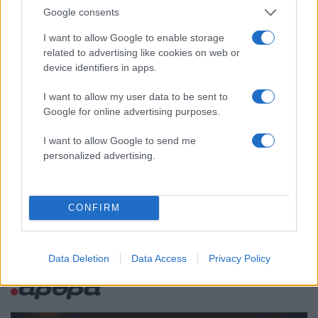
Γρατσία και Γαλανός μετέτρεψαν το
Google consents
κίνημα σε φοβικό αρχηγικό κόμμα»
I want to allow Google to enable storage
Μεταφορές χρημάτων: Πότε μπορεί να
71
θεωρηθούν δωρεές και να επιβληθεί
related to advertising like cookies on web or
φόρος – Τι ισχυεί για τις γονικές παροχές
device identifiers in apps.
Απίστευτο κι όμως αληθινό -
56
I want to allow my user data to be sent to
Aναστέλλονται τα τακτικά ραντεβού του
αγγειοχειρουργού του νοσοκομείου
Google for online advertising purposes.
Χανίων επειδή κλάπηκε το μηχανάκι του
γιατρού
I want to allow Google to send me
personalized advertising.
Στα Χανιά για ολιγοήμερες διακοπές ο
52
Κυριάκος Μητσοτάκης με την σύζυγό του
Μαρέβα
CONFIRM
Data Deletion
Data Access
Privacy Policy
Κόσμος: Περισσότερα
άρθρα