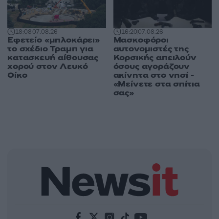
18:08
07.08.26
16:20
07.08.26
Εφετείο «μπλοκάρει»
Μασκοφόροι
το σχέδιο Τραμπ για
αυτονομιστές της
κατασκευή αίθουσας
Κορσικής απειλούν
χορού στον Λευκό
όσους αγοράζουν
Οίκο
ακίνητα στο νησί -
«Μείνετε στα σπίτια
σας»