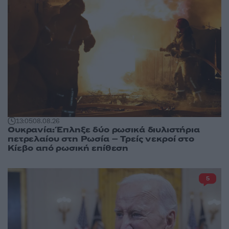
13:05
08.08.26
Ουκρανία: Έπληξε δύο ρωσικά διυλιστήρια
πετρελαίου στη Ρωσία – Τρείς νεκροί στο
Κίεβο από ρωσική επίθεση
5