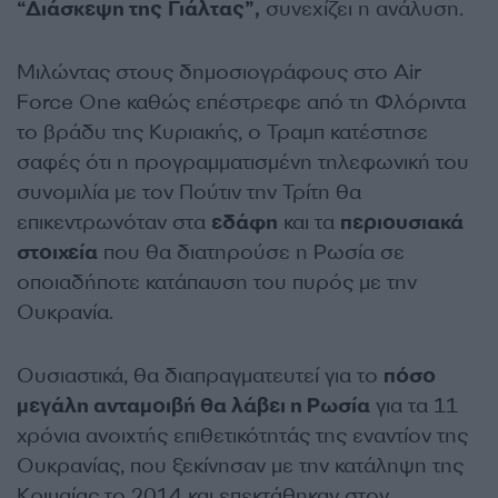
“Διάσκεψη της Γιάλτας”,
συνεχίζει η ανάλυση.
Μιλώντας στους δημοσιογράφους στο Air
Force One καθώς επέστρεφε από τη Φλόριντα
το βράδυ της Κυριακής, ο Τραμπ κατέστησε
σαφές ότι η προγραμματισμένη τηλεφωνική του
συνομιλία με τον Πούτιν την Τρίτη θα
επικεντρωνόταν στα
εδάφη
και τα
περιουσιακά
στοιχεία
που θα διατηρούσε η Ρωσία σε
οποιαδήποτε κατάπαυση του πυρός με την
Ουκρανία.
Ουσιαστικά, θα διαπραγματευτεί για το
πόσο
μεγάλη ανταμοιβή θα λάβει η Ρωσία
για τα 11
χρόνια ανοιχτής επιθετικότητάς της εναντίον της
Ουκρανίας, που ξεκίνησαν με την κατάληψη της
Κριμαίας το 2014 και επεκτάθηκαν στον