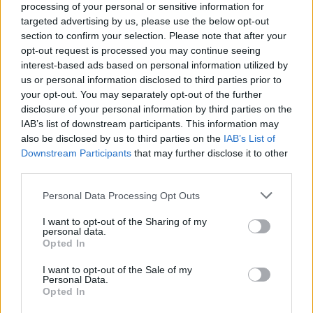
processing of your personal or sensitive information for
σύγκρουση θα μπορούσε να «οδηγήσει σε Γ’
targeted advertising by us, please use the below opt-out
Παγκόσμιο Πόλεμο», ο σύμβουλος εθνικής
section to confirm your selection. Please note that after your
opt-out request is processed you may continue seeing
ασφαλείας των ΗΠΑ υποστηρίζει πως
interest-based ads based on personal information utilized by
«μπορούμε να μιλήσουμε για το τι είναι σωστό
us or personal information disclosed to third parties prior to
και τι λάθος, αλλά πρέπει επίσης να συζητήσουμε
your opt-out. You may separately opt-out of the further
disclosure of your personal information by third parties on the
για την πραγματικότητα στο πεδίο της μάχης».
IAB’s list of downstream participants. This information may
also be disclosed by us to third parties on the
IAB’s List of
Υπάρχουν και άλλα ζητήματα όμως που πρόκειται
Downstream Participants
that may further disclose it to other
third parties.
να αποτελέσουν κεντρικό σημείο της
διαπραγμάτευσης.
Please note that this website/app uses one or more Google
Personal Data Processing Opt Outs
services and may gather and store information including but
not limited to your visit or usage behaviour. You may click to
I want to opt-out of the Sharing of my
personal data.
grant or deny consent to Google and its third-party tags to
Opted In
use your data for below specified purposes in below Google
consent section.
I want to opt-out of the Sale of my
Personal Data.
Opted In