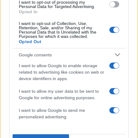
I want to opt-out of processing my
Personal Data for Targeted Advertising.
Opted In
I want to opt-out of Collection, Use,
Retention, Sale, and/or Sharing of my
Personal Data that Is Unrelated with the
Purposes for which it was collected.
Opted Out
Ο πρόεδρος της Ουκρανίας Βολοντίμιρ Ζελένσκι (αριστερά), ο
Google consents
πρωθυπουργός της Βρετανίας Κιρ Στάρμερ (στη μέση) και ο
πρόεδρος της Γαλλίας, Εμανουέλ Μακρόν (δεξιά), Πηγή
I want to allow Google to enable storage
φωτογραφίας / JUSTIN TALLIS / Pool via REUTERS
related to advertising like cookies on web or
device identifiers in apps.
Η
Γαλλία
και η
Βρετανία
έχουν προσφερθεί να
στείλουν στρατεύματα στο εσωτερικό της
I want to allow my user data to be sent to
Google for online advertising purposes.
Ουκρανίας, ίσως μαζί με άλλες ευρωπαϊκές
δυνάμεις. Χωρίς να έχει γίνει σαφές αν ο Πούτιν
I want to allow Google to send me
θα συμφωνούσε σε μια ειρηνευτική δύναμη,
personalized advertising.
αυτή θα λειτουργούσε ως εγγύηση ασφαλείας
για την Ουκρανία, με την προϋπόθεση πως θα