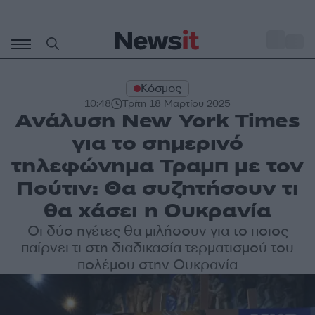
Μετάβαση
σε
o
34
περιεχόμενο
Κόσμος
10:48
Τρίτη 18 Μαρτίου 2025
Ανάλυση New York Times
για το σημερινό
τηλεφώνημα Τραμπ με τον
Πούτιν: Θα συζητήσουν τι
θα χάσει η Ουκρανία
Οι δύο ηγέτες θα μιλήσουν για το ποιος
παίρνει τι στη διαδικασία τερματισμού του
πολέμου στην Ουκρανία