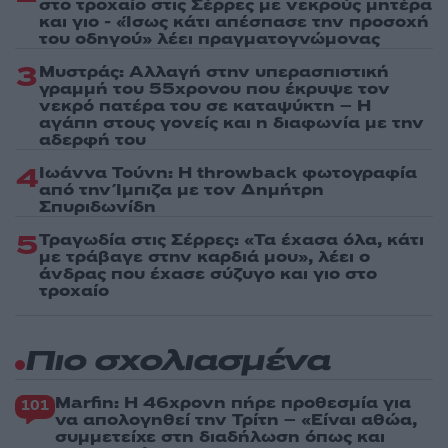
στο τροχαίο στις Σέρρες με νεκρούς μητέρα
και γιο - «Ίσως κάτι απέσπασε την προσοχή
του οδηγού» λέει πραγματογνώμονας
3
Μυστράς: Αλλαγή στην υπερασπιστική
γραμμή του 55χρονου που έκρυψε τον
νεκρό πατέρα του σε καταψύκτη – Η
αγάπη στους γονείς και η διαφωνία με την
αδερφή του
4
Ιωάννα Τούνη: Η throwback φωτογραφία
από την Ίμπιζα με τον Δημήτρη
Σπυριδωνίδη
5
Τραγωδία στις Σέρρες: «Τα έχασα όλα, κάτι
με τράβαγε στην καρδιά μου», λέει ο
άνδρας που έχασε σύζυγο και γιο στο
τροχαίο
Πιο σχολιασμένα
Marfin: Η 46χρονη πήρε προθεσμία για
101
να απολογηθεί την Τρίτη – «Είναι αθώα,
συμμετείχε στη διαδήλωση όπως και