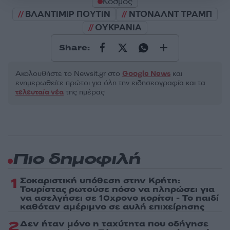
Κόσμος
ΒΛΑΝΤΙΜΙΡ ΠΟΥΤΙΝ
ΝΤΟΝΑΛΝΤ ΤΡΑΜΠ
ΟΥΚΡΑΝΙΑ
Share:
Ακολουθήστε το Νewsit.gr στο
Google News
και
ενημερωθείτε πρώτοι για όλη την ειδησεογραφία και τα
τελευταία νέα
της ημέρας
Πιο δημοφιλή
1
Σοκαριστική υπόθεση στην Κρήτη:
Τουρίστας ρωτούσε πόσο να πληρώσει για
να ασελγήσει σε 10χρονο κορίτσι - Το παιδί
καθόταν αμέριμνο σε αυλή επιχείρησης
2
Δεν ήταν μόνο η ταχύτητα που οδήγησε