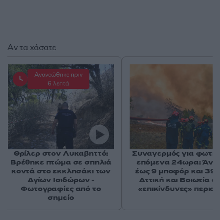
Αν τα χάσατε
Ανανεώθηκε πριν
6 λεπτά
Θρίλερ στον Λυκαβηττό:
Συναγερμός για φωτιέ
Βρέθηκε πτώμα σε σπηλιά
επόμενα 24ωρα: Άνε
κοντά στο εκκλησάκι των
έως 9 μποφόρ και 39°
Αγίων Ισιδώρων -
Αττική και Βοιωτία στ
Φωτογραφίες από το
«επικίνδυνες» περιοχ
σημείο