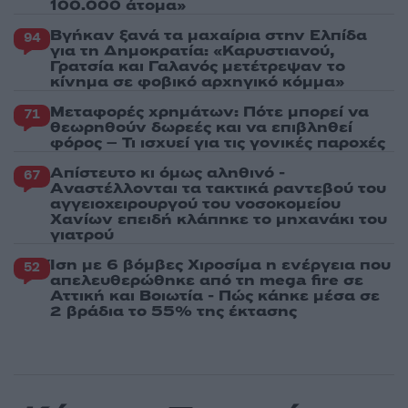
100.000 άτομα»
Βγήκαν ξανά τα μαχαίρια στην Ελπίδα
94
για τη Δημοκρατία: «Καρυστιανού,
Γρατσία και Γαλανός μετέτρεψαν το
κίνημα σε φοβικό αρχηγικό κόμμα»
Μεταφορές χρημάτων: Πότε μπορεί να
71
θεωρηθούν δωρεές και να επιβληθεί
φόρος – Τι ισχυεί για τις γονικές παροχές
Απίστευτο κι όμως αληθινό -
67
Aναστέλλονται τα τακτικά ραντεβού του
αγγειοχειρουργού του νοσοκομείου
Χανίων επειδή κλάπηκε το μηχανάκι του
γιατρού
Ίση με 6 βόμβες Χιροσίμα η ενέργεια που
52
απελευθερώθηκε από τη mega fire σε
Αττική και Βοιωτία - Πώς κάηκε μέσα σε
2 βράδια το 55% της έκτασης