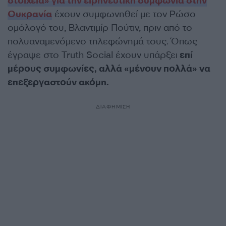
στοιχεία» για την ειρηνευτική συμφωνία στην
Ουκρανία
έχουν συμφωνηθεί με τον Ρώσο
ομόλογό του, Βλαντιμίρ Πούτιν, πριν από τo
πολυαναμενόμενo τηλεφώνημά τους. Όπως
έγραψε στο Truth Social έχουν υπάρξει
επί
μέρους συμφωνίες, αλλά «μένουν πολλά» να
επεξεργαστούν ακόμη.
ΔΙΑΦΗΜΙΣΗ