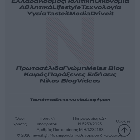
Ελλάδα
Κόσμος
Πολιτική
Οικονομία
Αθλητικά
Lifestyle
Τεχνολογία
Υγεία
Tasteit
Media
Driveit
Πρωτοσέλιδα
Γνώμη
Melas Blog
Καιρός
Παράξενες Ειδήσεις
Nikos Blog
Videos
Ταυτότητα
Επικοινωνία
Διαφήμιση
Όροι
Πολιτική
Πληροφορίες α.27
Cookies
χρήσης
απορρήτου
Ν.5253/2025
Αριθμός Πιστοποίησης Μ.Η.Τ.232163
© 2026 newsit.gr. Με επιφύλαξη κάθε νομίμου δικαιώματος.