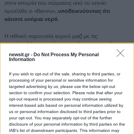
στην ιστορία του σώματος από το οποίο
προήλθε ο «Bennu»,
υποδεικνύοντας ότι
κάποτε υπήρχε νερό
.
Η πιθανή παρουσία νερού μαζί με τις
νουκλεοβάσεις εγείρει ερωτήματα σχετικά με τη
διαδικασία που δημιουργεί τα δομικά στοιχεία για
newsit.gr -
Do Not Process My Personal
Information
τη ζωή (προβιοτική σύνθεση οργανικών μορίων),
κάτι που θα απαιτήσει περαιτέρω έρευνες.
If you wish to opt-out of the sale, sharing to third parties, or
ΔΙΑΦΗΜΙΣΗ
processing of your personal or sensitive information for
targeted advertising by us, please use the below opt-out
section to confirm your selection. Please note that after your
opt-out request is processed you may continue seeing
interest-based ads based on personal information utilized by
us or personal information disclosed to third parties prior to
your opt-out. You may separately opt-out of the further
disclosure of your personal information by third parties on the
IAB’s list of downstream participants. This information may