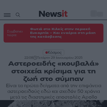
Μετάβαση
σε
o
35
περιεχόμενο
Φωτιά στο Κιλκίς στην περιοχή
Συμβαίνει
Ευκαρπία – Και εναέρια στη μάχη
τώρα:
της κατάσβεσης
Κόσμος
22:08
Τετάρτη 29 Ιανουαρίου 2025
Αστεροειδής «κουβαλά»
στοιχεία κρίσιμα για τη
ζωή στο σύμπαν
Είναι τα πρώτα δείγματα από την επιφάνεια
αστεροειδούς εδώ και σχεδόν 50 χρόνια
μετά τις διαστημικές αποστολές Apollo