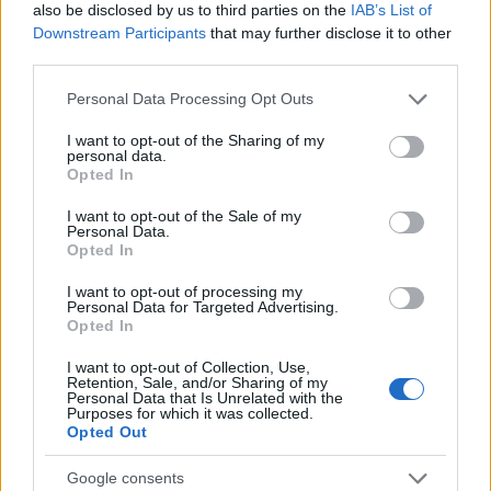
also be disclosed by us to third parties on the
IAB’s List of
Downstream Participants
that may further disclose it to other
third parties.
Please note that this website/app uses one or more Google
Personal Data Processing Opt Outs
services and may gather and store information including but
Αν τα χάσατε
not limited to your visit or usage behaviour. You may click to
I want to opt-out of the Sharing of my
personal data.
grant or deny consent to Google and its third-party tags to
Opted In
use your data for below specified purposes in below Google
consent section.
I want to opt-out of the Sale of my
Personal Data.
Opted In
I want to opt-out of processing my
Personal Data for Targeted Advertising.
Opted In
I want to opt-out of Collection, Use,
Καιρός «hot – dry – windy»
Σε 57χρονη αγνοούμ
Retention, Sale, and/or Sharing of my
τις επόμενες 48 ώρες:
από την Κυψέλη ανήκε
Personal Data that Is Unrelated with the
Αυξημένος ο κίνδυνος
σορός που βρέθηκε σ
Purposes for which it was collected.
φωτιάς, συναγερμός σε 6
Λυκαβηττό - Από πτώσ
Opted Out
περιφέρειες
θάνατός της
Google consents