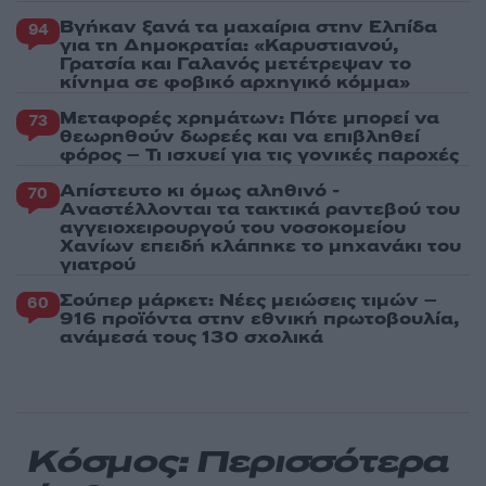
Βγήκαν ξανά τα μαχαίρια στην Ελπίδα
94
για τη Δημοκρατία: «Καρυστιανού,
Γρατσία και Γαλανός μετέτρεψαν το
κίνημα σε φοβικό αρχηγικό κόμμα»
Μεταφορές χρημάτων: Πότε μπορεί να
73
θεωρηθούν δωρεές και να επιβληθεί
φόρος – Τι ισχυεί για τις γονικές παροχές
Απίστευτο κι όμως αληθινό -
70
Aναστέλλονται τα τακτικά ραντεβού του
αγγειοχειρουργού του νοσοκομείου
Χανίων επειδή κλάπηκε το μηχανάκι του
γιατρού
Σούπερ μάρκετ: Νέες μειώσεις τιμών –
60
916 προϊόντα στην εθνική πρωτοβουλία,
ανάμεσά τους 130 σχολικά
Κόσμος: Περισσότερα