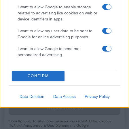
I want to allow Google to enable storage
Σχόλια
related to advertising like cookies on web or
device identifiers in apps.
I want to allow my user data to be sent to
Google for online advertising purposes.
Σχολίασε εδώ
I want to allow Google to send me
personalized advertising.
50 /50
CONFIRM
Data Deletion
Data Access
Privacy Policy
2000 /2000
Υποβολή σχολίου
Όροι Χρήσης
. Το site προστατεύεται από reCAPTCHA, ισχύουν
Πολιτική Απορρήτου
&
Όροι Χρήσης
της Google.