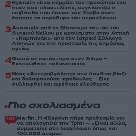
2
Ryanair: «Ένα κομμάτι του προσώπου του
ήταν σαν πλαστελίνη», συγκλονίζει η
επιβάτιδα που έσωσε τον Σέρβο όταν
έσπασε το παράθυρο του αεροπλάνου
3
Ανησυχία από το ξέσπασμα του ιού του
Δυτικού Νείλου με κρούσματα στην Αττική
- «Καμπανάκι» από τον Ιατρικό Σύλλογο
Αθηνών για την προστασία της δημόσιας
υγείας
4
Φωτιά σε κατάστημα στον Άλιμο –
Εκκενώθηκε πολυκατοικία
5
Νέος «Αντεροβγάλτης» στο Λονδίνο βίαζε
και δολοφονούσε ιερόδουλες – Είχε
συλληφθεί και αφέθηκε ελεύθερος
Πιο σχολιασμένα
Marfin: Η 46χρονη πήρε προθεσμία για
102
να απολογηθεί την Τρίτη – «Είναι αθώα,
συμμετείχε στη διαδήλωση όπως και
100.000 άτομα»