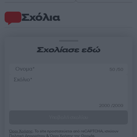
Σχόλια
Σχολίασε εδώ
50 /50
2000 /2000
Υποβολή σχολίου
Όροι Χρήσης
. Το site προστατεύεται από reCAPTCHA, ισχύουν
Πολιτική Απορρήτου
&
Όροι Χρήσης
της Google.