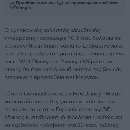
Προσθήκη του newsit.gr ως προτεινόμενη πηγή στην
Google
Ο αμερικανικός κολοσσός καλωδιακής
τηλεόρασης προσέφερε 40 δισεκ. δολάρια σε
μια ασυνήθιστη δημοπρασία το Σαββατοκύριακο
που έδωσε τέλος στη μάχη της απέναντι στη Fox
και τη Walt Disney του Ρούπερτ Μέρντοχ, οι
οποίες θα ήταν οι τελικοί ιδιοκτήτες της Sky εάν
πετύχαινε η προσπάθεια του Μέρντοχ.
Τόσο η Comcast όσο και η Fox/Disney ήθελαν
να αποκτήσουν τη Sky για να ενισχύσουν την
παρουσία τους στην Ευρώπη, όπου κερδίζει
έδαφος η συνδρομητική τηλεόραση, καθώς και
να κερδίσουν πρόσβαση στα 23 εκατ. πελάτες