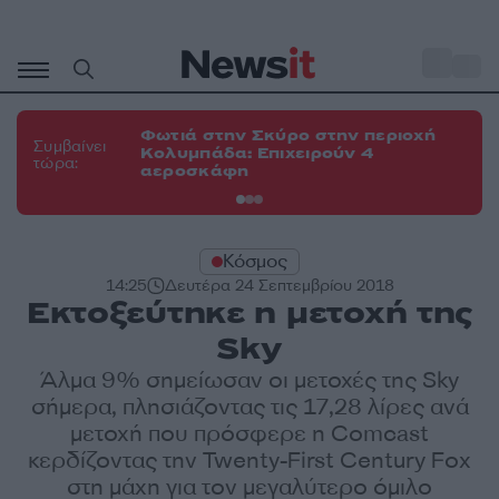
Μετάβαση
σε
o
34
περιεχόμενο
Φωτιά στην Σκύρο στην περιοχή
Φω
Συμβαίνει
Κολυμπάδα: Επιχειρούν 4
το
τώρα:
αεροσκάφη
δυ
Κόσμος
14:25
Δευτέρα 24 Σεπτεμβρίου 2018
Εκτοξεύτηκε η μετοχή της
Sky
Άλμα 9% σημείωσαν οι μετοχές της Sky
σήμερα, πλησιάζοντας τις 17,28 λίρες ανά
μετοχή που πρόσφερε η Comcast
κερδίζοντας την Twenty-First Century Fox
στη μάχη για τον μεγαλύτερο όμιλο