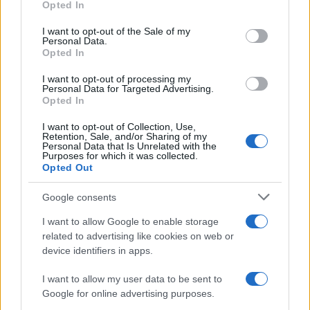
πρώην στελέχη κατά Καρυστιανού: «Δεν
Opted In
use your data for below specified purposes in below Google
αποχωρήσαμε για καρέκλες», αιχμές για
«συγκεντρωτικό μοντέλο»
consent section.
I want to opt-out of the Sale of my
Personal Data.
Το πολωμένο μελτέμι που τροφοδότησε
58
Opted In
τις φωτιές σε Αττική και Βοιωτία: «Από τα
ισχυρότερα επεισόδια των τελευταίων 50
I want to opt-out of processing my
χρόνων»
Personal Data for Targeted Advertising.
Opted In
Κρανίου τόπος το Πόρτο Γερμενό μετά το
51
καταστροφικό πέρασμα της φωτιάς –
I want to opt-out of Collection, Use,
Ξεκίνησε η αυτοψία στα καμένα σπίτια
Retention, Sale, and/or Sharing of my
Personal Data that Is Unrelated with the
Οδηγός στη Μύκονο άρπαξε τσάντα
Purposes for which it was collected.
47
Hermès και Rolex αξίας 75.000 ευρώ από
Opted Out
Ουκρανό τουρίστα
Google consents
I want to allow Google to enable storage
related to advertising like cookies on web or
device identifiers in apps.
Κόσμος: Περισσότερα
άρθρα
I want to allow my user data to be sent to
Google for online advertising purposes.