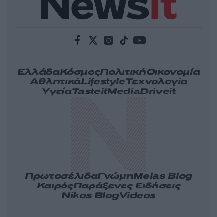
Ελλάδα
Κόσμος
Πολιτική
Οικονομία
Αθλητικά
Lifestyle
Τεχνολογία
Υγεία
Tasteit
Media
Driveit
Πρωτοσέλιδα
Γνώμη
Melas Blog
Καιρός
Παράξενες Ειδήσεις
Nikos Blog
Videos