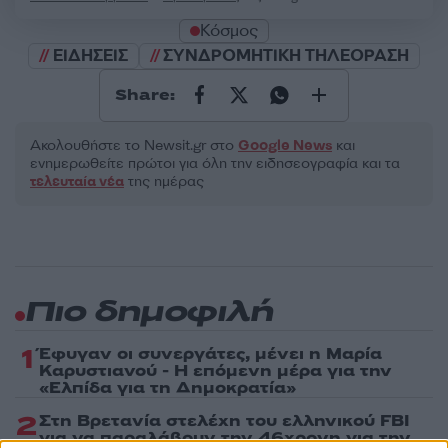
Κόσμος
ΕΙΔΗΣΕΙΣ
ΣΥΝΔΡΟΜΗΤΙΚΗ ΤΗΛΕΟΡΑΣΗ
Share:
Ακολουθήστε το Νewsit.gr στο
Google News
και
ενημερωθείτε πρώτοι για όλη την ειδησεογραφία και τα
τελευταία νέα
της ημέρας
Πιο δημοφιλή
1
Έφυγαν οι συνεργάτες, μένει η Μαρία
Καρυστιανού - Η επόμενη μέρα για την
«Ελπίδα για τη Δημοκρατία»
2
Στη Βρετανία στελέχη του ελληνικού FBI
για να παραλάβουν την 46χρονη για την