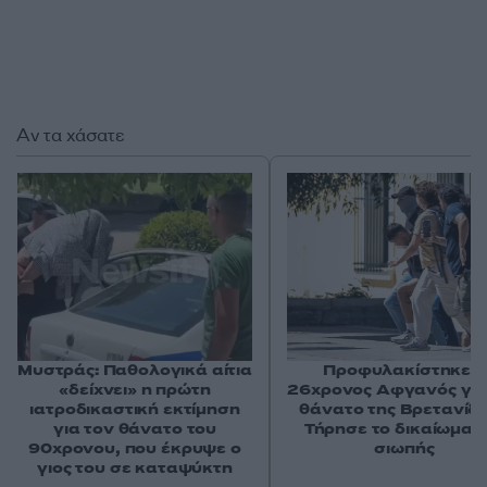
Αν τα χάσατε
Μυστράς: Παθολογικά αίτια
Προφυλακίστηκε ο
«δείχνει» η πρώτη
26χρονος Αφγανός για
ιατροδικαστική εκτίμηση
θάνατο της Βρετανίδα
για τον θάνατο του
Τήρησε το δικαίωμα τ
90χρονου, που έκρυψε ο
σιωπής
γιος του σε καταψύκτη