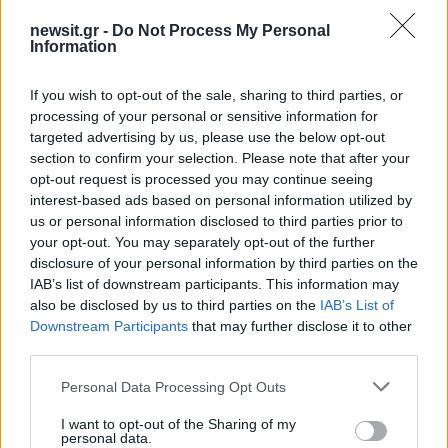
τραγωδία της Μαρφίν - Η διαδικασία που
θα ακολουθηθεί
newsit.gr -
Do Not Process My Personal
Information
3
Ψάθα: «Δεν υπήρξε τεχνικό πρόβλημα με
τα δύο ελικόπτερα» κατέθεσαν ο Βρετανός
χειριστής και ο Έλληνας διερμηνέας
If you wish to opt-out of the sale, sharing to third parties, or
processing of your personal or sensitive information for
4
«Βαριά καμπάνα» στον 27χρονο τράπερ
targeted advertising by us, please use the below opt-out
που έτρεχε με 182 χιλιόμετρα την ώρα σε
δρόμο με όριο τα 80
section to confirm your selection. Please note that after your
opt-out request is processed you may continue seeing
5
Μητσοτάκης στην υπογραφή συμφωνίας
interest-based ads based on personal information utilized by
για την ηλεκτρική διασύνδεση Ελλάδας –
us or personal information disclosed to third parties prior to
Κύπρου: «Ισχυρή ψήφος εμπιστοσύνης» η
είσοδος της Meridiam στην GSI
your opt-out. You may separately opt-out of the further
disclosure of your personal information by third parties on the
IAB’s list of downstream participants. This information may
also be disclosed by us to third parties on the
IAB’s List of
Πιο σχολιασμένα
Downstream Participants
that may further disclose it to other
third parties.
Canadair 515: Οι πρώτες εικόνες από την
110
κατασκευή του αεροσκάφους που θα
Please note that this website/app uses one or more Google
επιχειρεί και τη νύχτα στα μέτωπα της
Personal Data Processing Opt Outs
φωτιάς
services and may gather and store information including but
not limited to your visit or usage behaviour. You may click to
I want to opt-out of the Sharing of my
Αυγερινός, Μουτσάτσου και ακόμη 20
personal data.
84
grant or deny consent to Google and its third-party tags to