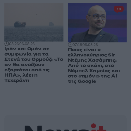
10
08:26
06.08.26
07:18
06.08.26
Ιράν και Ομάν σε
Ποιος είναι ο
συμφωνία για τα
ελληνοκύπριος Sir
Στενά του Ορμούζ: «Το
Ντέμης Χασάμπης:
αν θα ανοίξουν
Από το σκάκι, στο
εξαρτάται από τις
Νόμπελ Χημείας και
ΗΠΑ», λέει η
στο «τιμόνι» της AI
Τεχεράνη
της Google