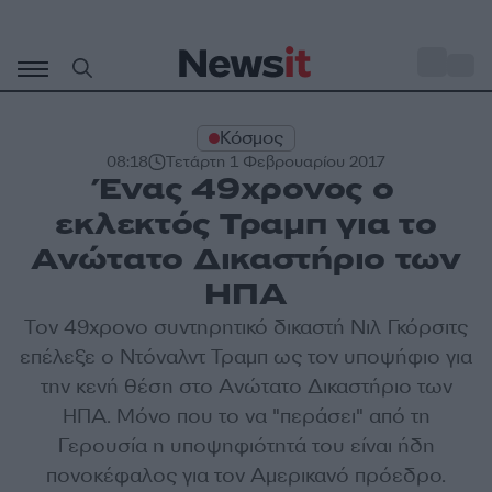
Μετάβαση
σε
o
28
περιεχόμενο
Κόσμος
08:18
Τετάρτη 1 Φεβρουαρίου 2017
Ένας 49χρονος ο
εκλεκτός Τραμπ για το
Ανώτατο Δικαστήριο των
ΗΠΑ
Τον 49χρονο συντηρητικό δικαστή Νιλ Γκόρσιτς
επέλεξε ο Ντόναλντ Τραμπ ως τον υποψήφιο για
την κενή θέση στο Ανώτατο Δικαστήριο των
ΗΠΑ. Μόνο που το να "περάσει" από τη
Γερουσία η υποψηφιότητά του είναι ήδη
πονοκέφαλος για τον Αμερικανό πρόεδρο.