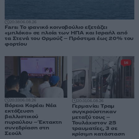
20:38
06.08.26
Fars: Το ιρανικό κοινοβούλιο εξετάζει
«μπλόκο» σε πλοία των ΗΠΑ και Ισραήλ από
τα Στενά του Ορμούζ – Πρόστιμα έως 20% του
φορτίου
16
20:33
06.08.26
20:31
06.08.26
Βόρεια Κορέα: Νέα
Γερμανία: Tραμ
εκτόξευση
συγκρούστηκαν
βαλλιστικού
μεταξύ τους –
πυραύλου – Έκτακτη
Τουλάχιστον 25
συνεδρίαση στη
τραυματίες, 3 σε
Σεούλ
κρίσιμη κατάσταση