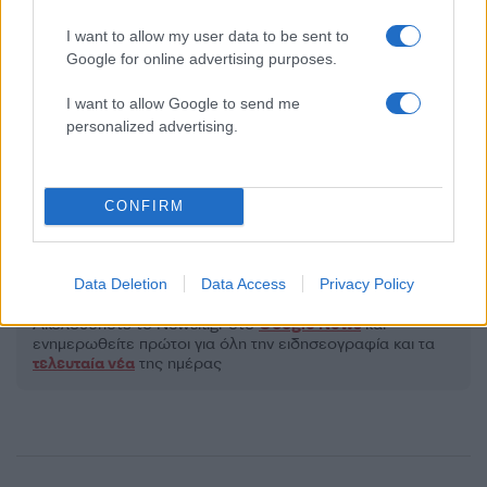
2000 /2000
I want to allow my user data to be sent to
Google for online advertising purposes.
Υποβολή σχολίου
I want to allow Google to send me
Όροι Χρήσης
. Το site προστατεύεται από reCAPTCHA, ισχύουν
personalized advertising.
Πολιτική Απορρήτου
&
Όροι Χρήσης
της Google.
Κόσμος
ΑΝΩΤΑΤΟ ΔΙΚΑΣΤΗΡΙΟ
ΗΠΑ
CONFIRM
ΝΤΟΝΑΛΝΤ ΤΡΑΜΠ
ΤΡΑΜΠ
Share:
Data Deletion
Data Access
Privacy Policy
Ακολουθήστε το Νewsit.gr στο
Google News
και
ενημερωθείτε πρώτοι για όλη την ειδησεογραφία και τα
τελευταία νέα
της ημέρας