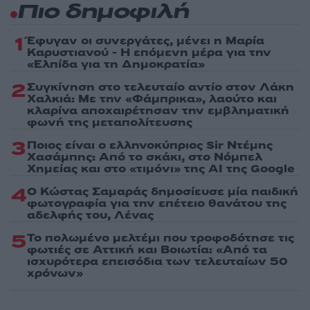
Πιο δημοφιλή
1
Έφυγαν οι συνεργάτες, μένει η Μαρία
Καρυστιανού - Η επόμενη μέρα για την
«Ελπίδα για τη Δημοκρατία»
2
Συγκίνηση στο τελευταίο αντίο στον Λάκη
Χαλκιά: Με την «Φάμπρικα», λαούτο και
κλαρίνα αποχαιρέτησαν την εμβληματική
φωνή της μεταπολίτευσης
3
Ποιος είναι ο ελληνοκύπριος Sir Ντέμης
Χασάμπης: Από το σκάκι, στο Νόμπελ
Χημείας και στο «τιμόνι» της AI της Google
4
Ο Κώστας Σαμαράς δημοσίευσε μία παιδική
φωτογραφία για την επέτειο θανάτου της
αδελφής του, Λένας
5
Το πολωμένο μελτέμι που τροφοδότησε τις
φωτιές σε Αττική και Βοιωτία: «Από τα
ισχυρότερα επεισόδια των τελευταίων 50
χρόνων»