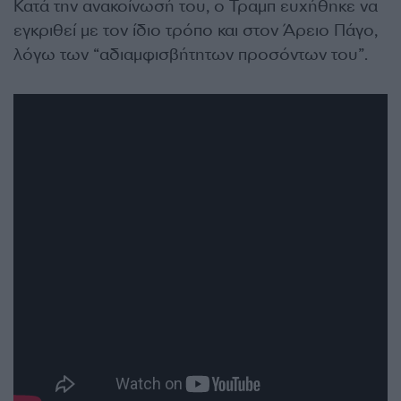
Κατά την ανακοίνωσή του, ο Τραμπ ευχήθηκε να
εγκριθεί με τον ίδιο τρόπο και στον Άρειο Πάγο,
λόγω των “αδιαμφισβήτητων προσόντων του”.