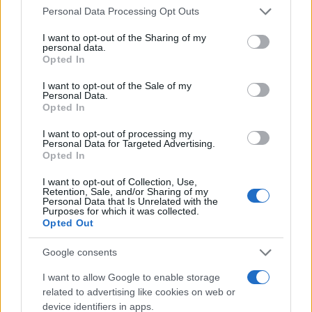
Please note that this website/app uses one or more Google
Personal Data Processing Opt Outs
Στη ΓΑΔΑ η 46χρονη που
Τραμπ: «Ο πόλεμος με
services and may gather and store information including but
κατηγορείται για
Ιράν θα τελειώσει αρκ
not limited to your visit or usage behaviour. You may click to
I want to opt-out of the Sharing of my
συμμετοχή στην τραγωδία
σύντομα – Εμείς ελέγχ
personal data.
της Μαρφίν - Μεταφέρθηκε
τα Στενά του Ορμού
grant or deny consent to Google and its third-party tags to
Opted In
απευθείας από το
use your data for below specified purposes in below Google
αεροδρόμιο
consent section.
I want to opt-out of the Sale of my
Personal Data.
Opted In
Σχόλια
I want to opt-out of processing my
Personal Data for Targeted Advertising.
Opted In
I want to opt-out of Collection, Use,
Retention, Sale, and/or Sharing of my
Σχολίασε εδώ
Personal Data that Is Unrelated with the
Purposes for which it was collected.
Opted Out
50 /50
Google consents
I want to allow Google to enable storage
related to advertising like cookies on web or
device identifiers in apps.