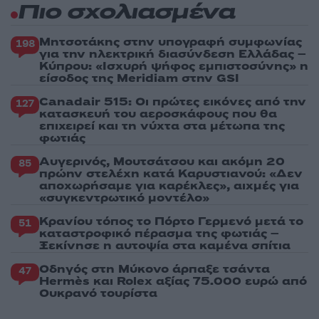
Πιο σχολιασμένα
Μητσοτάκης στην υπογραφή συμφωνίας
198
για την ηλεκτρική διασύνδεση Ελλάδας –
Κύπρου: «Ισχυρή ψήφος εμπιστοσύνης» η
είσοδος της Meridiam στην GSI
Canadair 515: Οι πρώτες εικόνες από την
127
κατασκευή του αεροσκάφους που θα
επιχειρεί και τη νύχτα στα μέτωπα της
φωτιάς
Αυγερινός, Μουτσάτσου και ακόμη 20
85
πρώην στελέχη κατά Καρυστιανού: «Δεν
αποχωρήσαμε για καρέκλες», αιχμές για
«συγκεντρωτικό μοντέλο»
Κρανίου τόπος το Πόρτο Γερμενό μετά το
51
καταστροφικό πέρασμα της φωτιάς –
Ξεκίνησε η αυτοψία στα καμένα σπίτια
Οδηγός στη Μύκονο άρπαξε τσάντα
47
Hermès και Rolex αξίας 75.000 ευρώ από
Ουκρανό τουρίστα