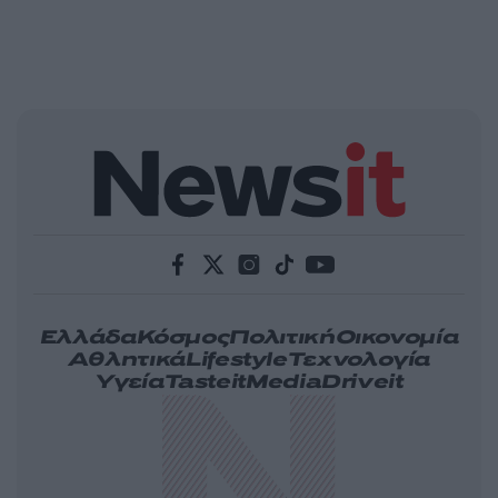
Ελλάδα
Κόσμος
Πολιτική
Οικονομία
Αθλητικά
Lifestyle
Τεχνολογία
Υγεία
Tasteit
Media
Driveit