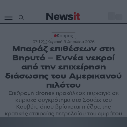
Μετάβαση
σε
o
28
περιεχόμενο
Κόσμος
07:12
Κυριακή 5 Απριλίου 2026
Μπαράζ επιθέσεων στη
Βηρυτό – Εννέα νεκροί
από την επιχείρηση
διάσωσης του Αμερικανού
πιλότου
Επιδρομή drones προκάλεσε πυρκαγιά σε
κτιριακό συγκρότημα στο Σουάιχ του
Κουβέιτ, όπου βρίσκεται η έδρα της
κρατικής εταιρείας πετρελαίου του εμιράτου