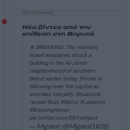
13:57 | 05.04.2026
Νέο βίντεο από την
επίθεση στη Βηρυτό
🚨 BREAKING: The moment
Israeli warplanes struck a
building in the Al-Janah
neighborhood of southern
Beirut earlier today. Smoke is
billowing over the capital as
airstrikes intensify. Situations
remain fluid.
#Beirut
#Lebanon
#BreakingNews
pic.twitter.com/EjkYzahpzd
— Migrant (@Migrant1626)