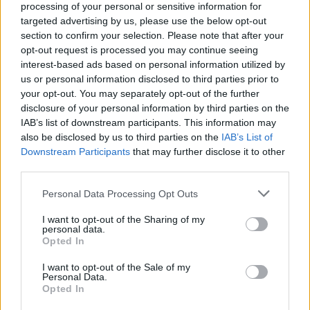
processing of your personal or sensitive information for
που επέτρεψε τη διέλευση ιρακινών
targeted advertising by us, please use the below opt-out
πετρελαϊκών τανκερ από τα Στενά του
section to confirm your selection. Please note that after your
Χορμούζ, επαναλαμβάνοντας την
opt-out request is processed you may continue seeing
πολιτική απόρριψης του πολέμου που
interest-based ads based on personal information utilized by
us or personal information disclosed to third parties prior to
ακολουθεί η Βαγδάτη, ανακοίνωσε
your opt-out. You may separately opt-out of the further
σήμερα το υπουργείο Εξωτερικών
disclosure of your personal information by third parties on the
του Ιράκ.
IAB’s list of downstream participants. This information may
also be disclosed by us to third parties on the
IAB’s List of
Το σχόλιο του Χουσεΐν έγινε στη
Downstream Participants
that may further disclose it to other
διάρκεια μιας συνάντησής του με τον
third parties.
πρεσβευτή του Ιράν στο Ιράκ,
Please note that this website/app uses one or more Google
Personal Data Processing Opt Outs
Μοχαμάντ Καζέμ Αλ-Σαντέκ, σύμφωνα
services and may gather and store information including but
με την ίδια ανακοίνωση.
not limited to your visit or usage behaviour. You may click to
I want to opt-out of the Sharing of my
personal data.
grant or deny consent to Google and its third-party tags to
Opted In
use your data for below specified purposes in below Google
15:38 | 05.04.2026
consent section.
I want to opt-out of the Sale of my
Personal Data.
Συγχαρητήρια
Opted In
Νετανιάχου στον Τραμπ