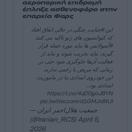
αεροπορική επιδρομή
έπληξε ασθενοφόρο στην
επαρχία Φαρς
این
#جنایت_جنگی
در حالی اتفاق افتاد
که کنوانسیون های ژنو تاکید می کنند
#آمبولانس
ها نباید مورد حمله قرار
گیرند، نباید تخریب شوند و نباید از
فعالیت آن‌ها جلوگیری شود حتی در
زمانی که مریض یا زخمی ندارند.
این خودروی امدادی ما در ماموریت
امدادی بود…
https://t.co/4qD0goJBYN
pic.twitter.com/d1GMJn8tUl
— جمعیت هلال‌احمر ایران
(@Iranian_RCS)
April 5,
2026