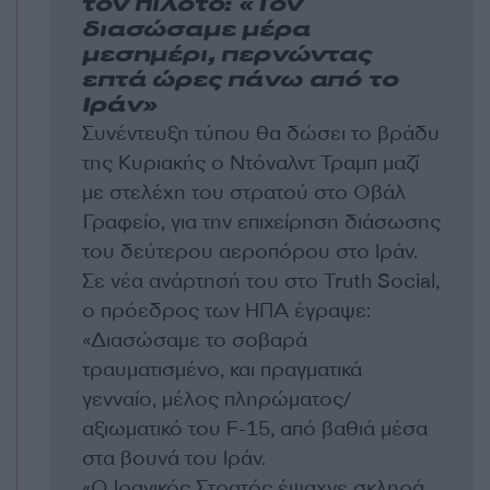
τον πιλότο: «Τον
διασώσαμε μέρα
μεσημέρι, περνώντας
επτά ώρες πάνω από το
Ιράν»
Συνέντευξη τύπου θα δώσει το βράδυ
της Κυριακής ο Ντόναλντ Τραμπ μαζί
με στελέχη του στρατού στο Οβάλ
Γραφείο, για την επιχείρηση διάσωσης
του δεύτερου αεροπόρου στο Ιράν.
Σε νέα ανάρτησή του στο Truth Social,
ο πρόεδρος των ΗΠΑ έγραψε:
«Διασώσαμε το σοβαρά
τραυματισμένο, και πραγματικά
γενναίο, μέλος πληρώματος/
αξιωματικό του F-15, από βαθιά μέσα
στα βουνά του Ιράν.
«Ο Ιρανικός Στρατός έψαχνε σκληρά,