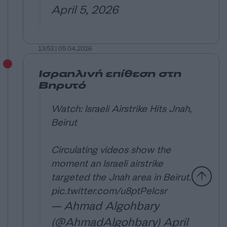
April 5, 2026
13:53 | 05.04.2026
Ισραηλινή επίθεση στη
Βηρυτό
Watch: Israeli Airstrike Hits Jnah,
Beirut
Circulating videos show the
moment an Israeli airstrike
targeted the Jnah area in Beirut.
pic.twitter.com/u8ptPelcsr
— Ahmad Algohbary
(@AhmadAlgohbary)
April