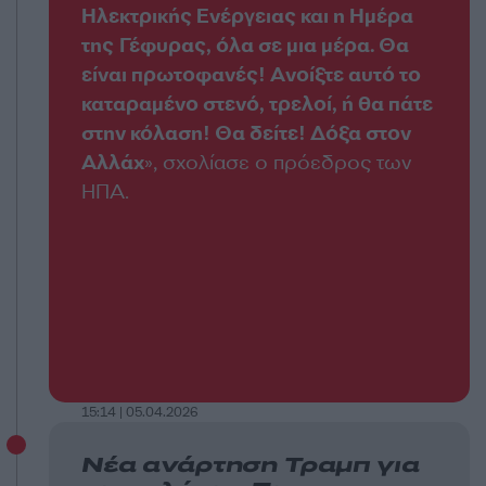
Ηλεκτρικής Ενέργειας και η Ημέρα
της Γέφυρας, όλα σε μια μέρα. Θα
είναι πρωτοφανές! Ανοίξτε αυτό το
καταραμένο στενό, τρελοί, ή θα πάτε
στην κόλαση! Θα δείτε! Δόξα στον
Αλλάχ
», σχολίασε ο πρόεδρος των
ΗΠΑ.
15:14 | 05.04.2026
Νέα ανάρτηση Τραμπ για