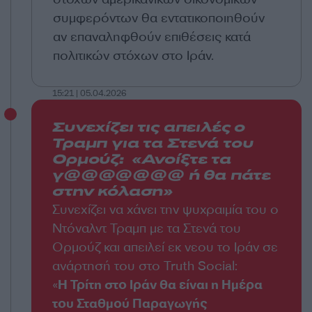
συμφερόντων θα εντατικοποιηθούν
αν επαναληφθούν επιθέσεις κατά
πολιτικών στόχων στο Ιράν.
15:21 | 05.04.2026
Συνεχίζει τις απειλές ο
Τραμπ για τα Στενά του
Ορμούζ: «Ανοίξτε τα
γ@@@@@@@ ή θα πάτε
στην κόλαση»
Συνεχίζει να χάνει την ψυχραιμία του ο
Ντόναλντ Τραμπ με τα Στενά του
Ορμούζ και απειλεί εκ νεου το Ιράν σε
ανάρτησή του στο Truth Social:
«
Η Τρίτη στο Ιράν θα είναι η Ημέρα
του Σταθμού Παραγωγής