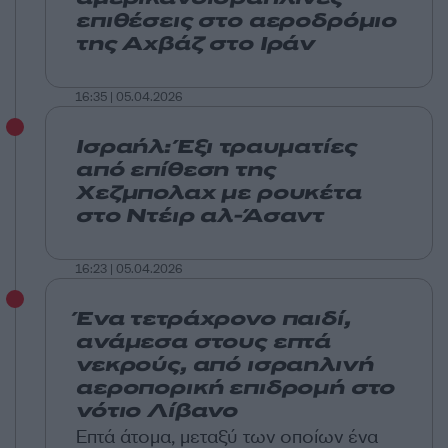
επιθέσεις στο αεροδρόμιο
της Αχβάζ στο Ιράν
16:35 | 05.04.2026
Ισραήλ: Έξι τραυματίες
από επίθεση της
Χεζμπολαχ με ρουκέτα
στο Ντέιρ αλ-Άσαντ
16:23 | 05.04.2026
Ένα τετράχρονο παιδί,
ανάμεσα στους επτά
νεκρούς, από ισραηλινή
αεροπορική επιδρομή στο
νότιο Λίβανο
Επτά άτομα, μεταξύ των οποίων ένα