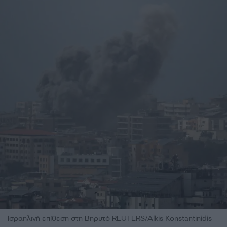
Ισραηλινή επίθεση στη Βηρυτό REUTERS/Alkis Konstantinidis