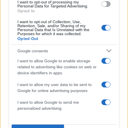
I want to opt-out of processing my
για τη μεγάλη νίκη του
Personal Data for Targeted Advertising.
Ο Μπενιαμίν Νετανιάχου συνεχάρη
Opted In
τον Ντόναλντ Τραμπ για την «απίστευτη
I want to opt-out of Collection, Use,
διάσωση ενός γενναίου Αμερικανού
Retention, Sale, and/or Sharing of my
Personal Data that Is Unrelated with the
πιλότου από τους ατρόμητους
Purposes for which it was collected.
Opted Out
πολεμιστές της Αμερικής» στο Ιράν.
«Αυτό αποδεικνύει ότι όταν οι
Google consents
ελεύθερες κοινωνίες επιστρατεύουν
I want to allow Google to enable storage
το θάρρος και την αποφασιστικότητά
related to advertising like cookies on web or
τους, μπορούν να αντιμετωπίσουν
device identifiers in apps.
φαινομενικά ανυπέρβλητες
I want to allow my user data to be sent to
αντιξοότητες και να ξεπεράσουν τις
Google for online advertising purposes.
δυνάμεις του σκότους και του τρόμου.
I want to allow Google to send me
«Ενισχύει την ιερή αρχή: Κανείς δεν
personalized advertising.
μένει πίσω. Αυτή είναι μια κοινή αξία
που έχει αποδειχθεί ξανά και ξανά
στην ιστορία και των δύο χωρών μας»,