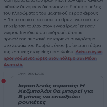
χτυπήματα κατά του Ιράν. Μέλη των αμερικανικών
ειδικών δυνάμεων διέσωσαν το δεύτερο μέλος
του πληρώματος του μαχητικού αεροσκάφους
F-15 το οποίο είχε πέσει στο Ιράν, ενώ από την
επιχείρηση τουλάχιστον εννέα Ιρανοί έπεσαν
νεκροί. Την ίδια ώρα επιδρομή, drones
προκάλεσε πυρκαγιά σε κτιριακό συγκρότημα
στο Σουάιχ του Κουβέιτ, όπου βρίσκεται η έδρα
της κρατικής εταιρείας πετρελαίου.
Δείτε τι έγινε
προηγούμενες ώρες στον πόλεμο στη Μέση
Ανατολή.
17:44 | 05.04.2026
Ισραηλινός στρατός: Η
Χεζμπολάχ θα μπορεί για
5 μήνες να εκτοξεύει
ρουκέτες