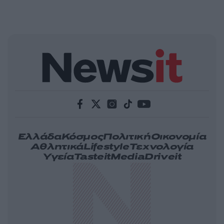
Ελλάδα
Κόσμος
Πολιτική
Οικονομία
Αθλητικά
Lifestyle
Τεχνολογία
Υγεία
Tasteit
Media
Driveit