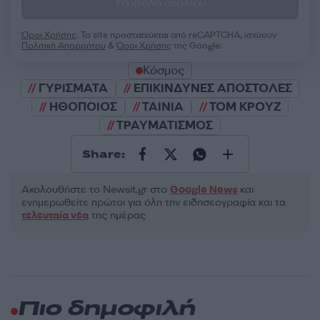
Υποβολή σχολίου
Όροι Χρήσης
. Το site προστατεύεται από reCAPTCHA, ισχύουν
Πολιτική Απορρήτου
&
Όροι Χρήσης
της Google.
Κόσμος
ΓΥΡΙΣΜΑΤΑ
ΕΠΙΚΙΝΔΥΝΕΣ ΑΠΟΣΤΟΛΕΣ
ΗΘΟΠΟΙΟΣ
ΤΑΙΝΙΑ
ΤΟΜ ΚΡΟΥΖ
ΤΡΑΥΜΑΤΙΣΜΟΣ
Share:
Ακολουθήστε το Νewsit.gr στο
Google News
και
ενημερωθείτε πρώτοι για όλη την ειδησεογραφία και τα
τελευταία νέα
της ημέρας
Πιο δημοφιλή