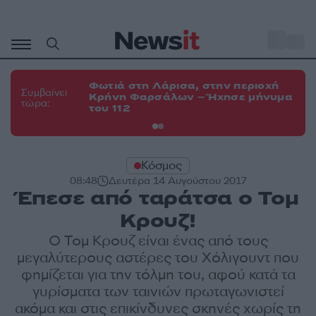
Μετάβαση
σε
o
34
περιεχόμενο
Φωτιά στη Λάρισα, στην περιοχή
Φω
Συμβαίνει
Κρήνη Φαρσάλων – Ήχησε μήνυμα
Κο
τώρα:
του 112
α
Κόσμος
08:48
Δευτέρα 14 Αυγούστου 2017
Έπεσε από ταράτσα ο Τομ
Κρουζ!
Ο Τομ Κρουζ είναι ένας από τους
μεγαλύτερους αστέρες του Χόλιγουντ που
φημίζεται για την τόλμη του, αφού κατά τα
γυρίσματα των ταινιών πρωταγωνιστεί
ακόμα και στις επικίνδυνες σκηνές χωρίς τη