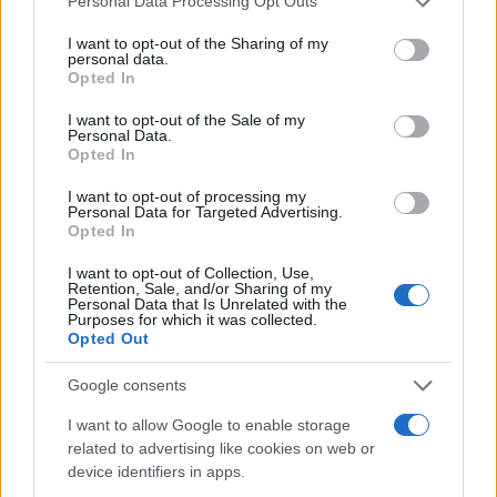
Personal Data Processing Opt Outs
services and may gather and store information including but
Μητσοτάκης στην υπογραφή συμφωνίας
197
not limited to your visit or usage behaviour. You may click to
I want to opt-out of the Sharing of my
για την ηλεκτρική διασύνδεση Ελλάδας –
personal data.
Κύπρου: «Ισχυρή ψήφος εμπιστοσύνης» η
grant or deny consent to Google and its third-party tags to
Opted In
είσοδος της Meridiam στην GSI
use your data for below specified purposes in below Google
consent section.
Canadair 515: Οι πρώτες εικόνες από την
I want to opt-out of the Sale of my
121
Personal Data.
κατασκευή του αεροσκάφους που θα
Opted In
επιχειρεί και τη νύχτα στα μέτωπα της
φωτιάς
I want to opt-out of processing my
Personal Data for Targeted Advertising.
Αυγερινός, Μουτσάτσου και ακόμη 20
84
Opted In
πρώην στελέχη κατά Καρυστιανού: «Δεν
αποχωρήσαμε για καρέκλες», αιχμές για
«συγκεντρωτικό μοντέλο»
I want to opt-out of Collection, Use,
Retention, Sale, and/or Sharing of my
Personal Data that Is Unrelated with the
Το πολωμένο μελτέμι που τροφοδότησε
59
Purposes for which it was collected.
τις φωτιές σε Αττική και Βοιωτία: «Από τα
Opted Out
ισχυρότερα επεισόδια των τελευταίων 50
χρόνων»
Google consents
Κρανίου τόπος το Πόρτο Γερμενό μετά το
51
καταστροφικό πέρασμα της φωτιάς –
I want to allow Google to enable storage
Ξεκίνησε η αυτοψία στα καμένα σπίτια
related to advertising like cookies on web or
device identifiers in apps.