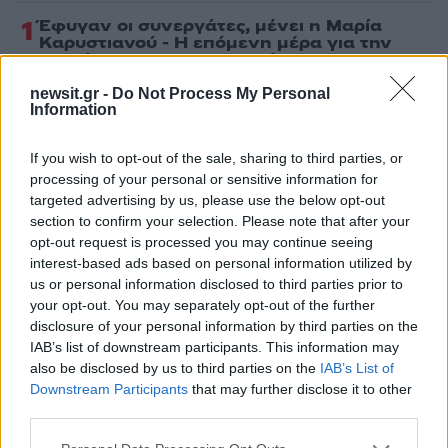
1
Έφυγαν οι συνεργάτες, μένει η Μαρία
Καρυστιανού - Η επόμενη μέρα για την
«Ελπίδα για τη Δημοκρατία»
2
Σαμοθράκη: «Μαμά νόμιζες ότι δε θα σε
newsit.gr -
Do Not Process My Personal
ξαναδώ;» – Τα πρώτα λόγια του 22χρονου
Information
που έπεσε σε κανάλι με καυτό νερό
3
Ψάθα: «Δεν υπήρξε τεχνικό πρόβλημα με
If you wish to opt-out of the sale, sharing to third parties, or
τα δύο ελικόπτερα» κατέθεσαν ο Βρετανός
processing of your personal or sensitive information for
χειριστής και ο Έλληνας διερμηνέας
targeted advertising by us, please use the below opt-out
section to confirm your selection. Please note that after your
4
Mirror: Οι φωτιές στην Αιγιάλεια έκαναν
στάχτη το όνειρο οικογένειας από τη
opt-out request is processed you may continue seeing
Βρετανία για μια νέα ζωή στην
interest-based ads based on personal information utilized by
Πελοπόννησο – «Δεν χάσαμε μόνο ένα
us or personal information disclosed to third parties prior to
σπίτι»
your opt-out. You may separately opt-out of the further
5
«Βαριά καμπάνα» στον 27χρονο τράπερ
disclosure of your personal information by third parties on the
που έτρεχε με 182 χιλιόμετρα την ώρα σε
IAB’s list of downstream participants. This information may
δρόμο με όριο τα 80
also be disclosed by us to third parties on the
IAB’s List of
Downstream Participants
that may further disclose it to other
third parties.
Πιο σχολιασμένα
Please note that this website/app uses one or more Google