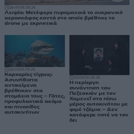
16:40
06.08.26
Λειψία: Μετέφερε πυρομαχικά το ουκρανικό
αεροσκάφος κοντά στο οποίο βρέθηκε το
drone με εκρηκτικά
16:03
06.08.26
Καρχαρίες τίγρεις:
15:00
06.08.26
Ασυνήθιστα
Η περίεργη
αντικείμενα
συνάντηση του
βρέθηκαν στα
Πεζεσκιάν με τον
στομάχια τους – Γάτες,
Χαμενεΐ στο πίσω
προφυλακτικά ακόμα
μέρος αυτοκινήτου με
και πινακίδες
φιμέ τζάμια – Δεν
αυτοκινήτων
κατάφερε ποτέ να τον
δει