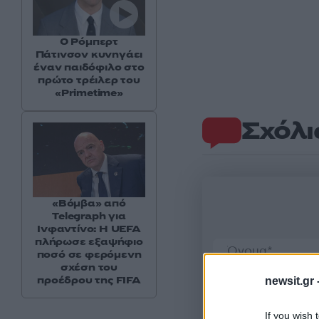
Ο Ρόμπερτ
Πάτινσον κυνηγάει
έναν παιδόφιλο στο
πρώτο τρέιλερ του
«Primetime»
Σχόλι
«Βόμβα» από
Telegraph για
Ινφαντίνο: Η UEFA
πλήρωσε εξαψήφιο
ποσό σε φερόμενη
σχέση του
προέδρου της FIFA
newsit.gr 
If you wish 