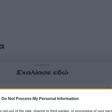
α
Σχολίασε εδώ
50
-
Do Not Process My Personal Information
to opt-out of the sale, sharing to third parties, or processing of your per