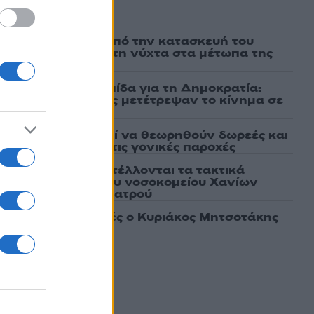
ασμένα
ι πρώτες εικόνες από την κατασκευή του
 θα επιχειρεί και τη νύχτα στα μέτωπα της
μαχαίρια στην Ελπίδα για τη Δημοκρατία:
ρατσία και Γαλανός μετέτρεψαν το κίνημα σε
ό κόμμα»
άτων: Πότε μπορεί να θεωρηθούν δωρεές και
ος – Τι ισχυεί για τις γονικές παροχές
ως αληθινό - Aναστέλλονται τα τακτικά
γειοχειρουργού του νοσοκομείου Χανίων
το μηχανάκι του γιατρού
λιγοήμερες διακοπές ο Κυριάκος Μητσοτάκης
ου Μαρέβα