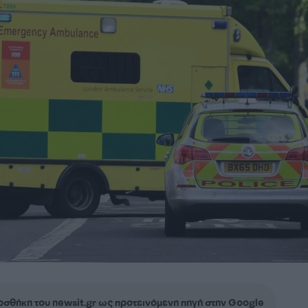
σθήκη του newsit.gr ως προτεινόμενη πηγή στην Google