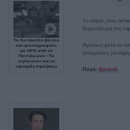
Το κτίριο, που ανή
δημοσίευμα της εφη
Το 5ο πακέτο βίντεο
Αμέσως μετά το ατ
και φωτογραφιών
με UFO από το
τραυματίες μεταφέ
Πεντάγωνο - Το
«τρίγωνο» και οι
«ψυχρές σφαίρες»
Πηγή:
Sputnik