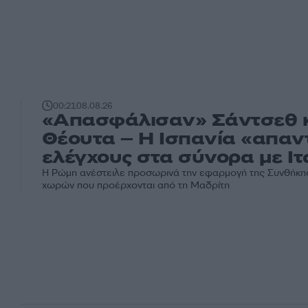
00:21
08.08.26
«Απασφάλισαν» Σάντσεθ κα
Θέουτα – Η Ισπανία «απαντ
ελέγχους στα σύνορα με Ιτ
Η Ρώμη ανέστειλε προσωρινά την εφαρμογή της Συνθήκης 
χωρών που προέρχονται από τη Μαδρίτη