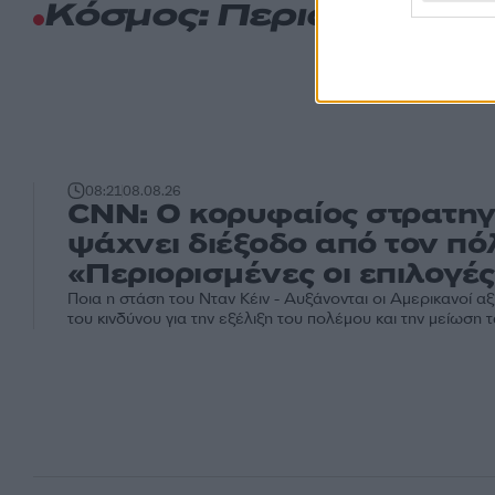
Κόσμος: Περισσότερα
08:21
08.08.26
CNN: Ο κορυφαίος στρατηγ
ψάχνει διέξοδο από τον πό
«Περιορισμένες οι επιλογ
Ποια η στάση του Νταν Κέιν - Αυξάνονται οι Αμερικανοί 
του κινδύνου για την εξέλιξη του πολέμου και την μείωσ