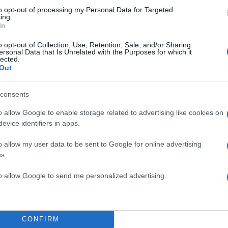
Πιο σχολι
to opt-out of processing my Personal Data for Targeted
ing.
In
α απολογηθεί την
Canadair 515: Ο
131
δήλωση όπως και
αεροσκάφους που
o opt-out of Collection, Use, Retention, Sale, and/or Sharing
φωτιάς
ersonal Data that Is Unrelated with the Purposes for which it
lected.
ίο με νεκρούς
Βγήκαν ξανά τα 
90
Out
 κατέγραψε τη
«Καρυστιανού, Γ
φοβικό αρχηγικ
consents
για τον έναν χρόνο
Μεταφορές χρημ
71
αμαρά
να επιβληθεί φόρ
o allow Google to enable storage related to advertising like cookies on
Απίστευτο κι όμ
evice identifiers in apps.
60
ς ανθρωποκτονίες
ραντεβού του αγ
επειδή κλάπηκε 
o allow my user data to be sent to Google for online advertising
s.
Στα Χανιά για ο
στας ρωτούσε πόσο να
52
με την σύζυγό τ
ίτσι - Το παιδί
to allow Google to send me personalized advertising.
CONFIRM