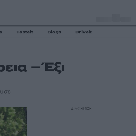
o
Αθήνα
31
C
a
Tasteit
Blogs
Driveit
εια – Έξι
ευσε
ΔΙΑΦΗΜΙΣΗ