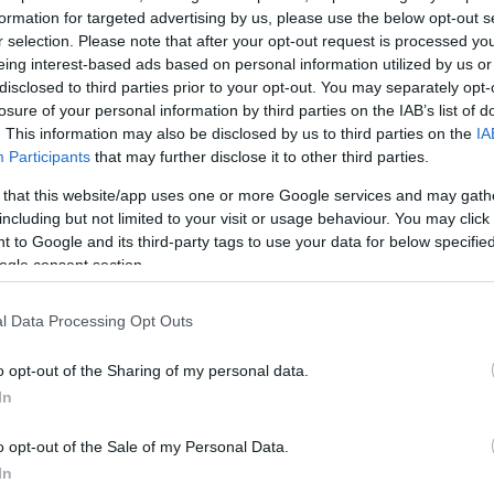
formation for targeted advertising by us, please use the below opt-out s
2000 /
r selection. Please note that after your opt-out request is processed y
eing interest-based ads based on personal information utilized by us or
Υποβολή σχολίου
disclosed to third parties prior to your opt-out. You may separately opt-
losure of your personal information by third parties on the IAB’s list of
ροστατεύεται από reCAPTCHA, ισχύουν
Πολιτική Απορρήτου
&
Όροι Χρήσης
της
. This information may also be disclosed by us to third parties on the
IA
Participants
that may further disclose it to other third parties.
Κόσμος
 that this website/app uses one or more Google services and may gath
ΕΙΑ
ΕΙΔΗΣΕΙΣ
ΚΑΤΑΡΡΕΥΣΗ ΚΤΙΡΙΟΥ
ΚΤΙΡΙ
including but not limited to your visit or usage behaviour. You may click 
ΤΡΑΥΜΑΤΙΕΣ
 to Google and its third-party tags to use your data for below specifi
ogle consent section.
Share:
l Data Processing Opt Outs
θήστε το Νewsit.gr στο
Google News
και ενημερωθείτε
 για όλη την ειδησεογραφία και τα
τελευταία νέα
της
ς
o opt-out of the Sharing of my personal data.
In
o opt-out of the Sale of my Personal Data.
In