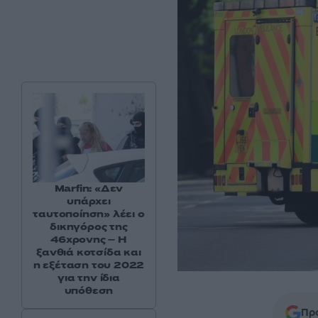
Marfin: «Δεν
υπάρχει
ταυτοποίηση» λέει ο
δικηγόρος της
46χρονης – Η
ξανθιά κοτσίδα και
η εξέταση του 2022
για την ίδια
υπόθεση
Προ