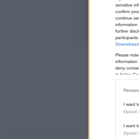
sensitive in
confirm you
continue se
information 
further disc
Όροι Χρήσης
. Το site π
participants
Google.
Downstream 
Please note
ΑΛΕΞΑΝΔΡ
information 
deny consent
in below Go
Persona
Ακολου
πρώτοι
ημέρα
I want t
Opted 
I want t
Opted 