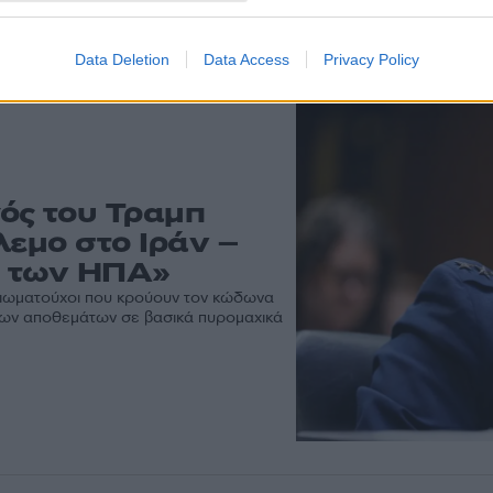
 άρθρα
Data Deletion
Data Access
Privacy Policy
ός του Τραμπ
λεμο στο Ιράν –
ές των ΗΠΑ»
αξιωματούχοι που κρούουν τον κώδωνα
η των αποθεμάτων σε βασικά πυρομαχικά