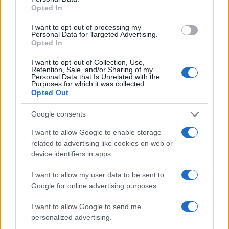
τα δύο ελικόπτερα» κατέθεσαν ο Βρετανός
Opted In
χειριστής και ο Έλληνας διερμηνέας
5
Μητσοτάκης στην υπογραφή συμφωνίας
I want to opt-out of processing my
Personal Data for Targeted Advertising.
για την ηλεκτρική διασύνδεση Ελλάδας –
Opted In
Κύπρου: «Ισχυρή ψήφος εμπιστοσύνης» η
είσοδος της Meridiam στην GSI
I want to opt-out of Collection, Use,
Retention, Sale, and/or Sharing of my
Personal Data that Is Unrelated with the
Purposes for which it was collected.
Πιο σχολιασμένα
Opted Out
Έφυγαν οι συνεργάτες, μένει η Μαρία
147
Google consents
Καρυστιανού - Η επόμενη μέρα για την
«Ελπίδα για τη Δημοκρατία»
I want to allow Google to enable storage
related to advertising like cookies on web or
Νέες απώλειες για την Καρυστιανού:
131
Παραιτήθηκαν Μουτσάτσου, Ιωαννίδου
device identifiers in apps.
και Κοτσόργιος - «Αποχωρώ από μια
αυταπάτη»
I want to allow my user data to be sent to
Google for online advertising purposes.
Canadair 515: Οι πρώτες εικόνες από την
90
κατασκευή του αεροσκάφους που θα
επιχειρεί και τη νύχτα στα μέτωπα της
I want to allow Google to send me
φωτιάς
personalized advertising.