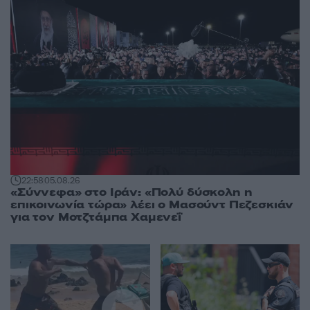
22:58
05.08.26
«Σύννεφα» στο Ιράν: «Πολύ δύσκολη η
επικοινωνία τώρα» λέει ο Μασούντ Πεζεσκιάν
για τον Μοτζτάμπα Χαμενεΐ