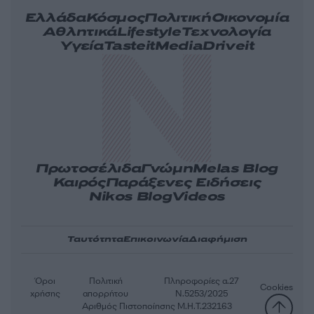
Ελλάδα
Κόσμος
Πολιτική
Οικονομία
Αθλητικά
Lifestyle
Τεχνολογία
Υγεία
Tasteit
Media
Driveit
Πρωτοσέλιδα
Γνώμη
Melas Blog
Καιρός
Παράξενες Ειδήσεις
Nikos Blog
Videos
Ταυτότητα
Επικοινωνία
Διαφήμιση
Όροι
Πολιτική
Πληροφορίες α.27
Cookies
χρήσης
απορρήτου
Ν.5253/2025
Αριθμός Πιστοποίησης Μ.Η.Τ.232163