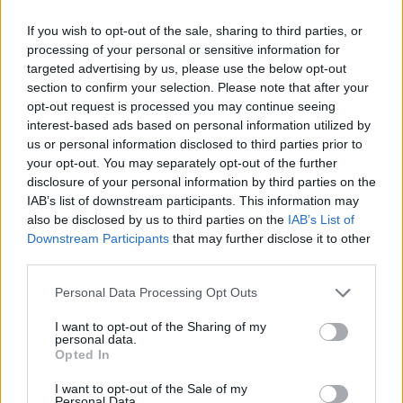
τελευταία νέα
της ημέρας
If you wish to opt-out of the sale, sharing to third parties, or
processing of your personal or sensitive information for
targeted advertising by us, please use the below opt-out
section to confirm your selection. Please note that after your
opt-out request is processed you may continue seeing
Πιο δημοφιλή
interest-based ads based on personal information utilized by
us or personal information disclosed to third parties prior to
1
Μύκονος: Βίντεο με τους αστυνομικούς να
your opt-out. You may separately opt-out of the further
εντοπίζουν την τσάντα Hermès και το
disclosure of your personal information by third parties on the
Rolex όπου άρπαξε Έλληνας οδηγός από
IAB’s list of downstream participants. This information may
Ουκρανό τουρίστα
also be disclosed by us to third parties on the
IAB’s List of
2
Αυγερινός, Μουτσάτσου και ακόμη 20
Downstream Participants
that may further disclose it to other
πρώην στελέχη κατά Καρυστιανού: «Δεν
third parties.
αποχωρήσαμε για καρέκλες», αιχμές για
«συγκεντρωτικό μοντέλο»
Please note that this website/app uses one or more Google
Personal Data Processing Opt Outs
services and may gather and store information including but
3
Στη Βρετανία στελέχη του ελληνικού FBI
not limited to your visit or usage behaviour. You may click to
I want to opt-out of the Sharing of my
για να παραλάβουν την 46χρονη για την
personal data.
τραγωδία της Μαρφίν - Η διαδικασία που
grant or deny consent to Google and its third-party tags to
Opted In
θα ακολουθηθεί
use your data for below specified purposes in below Google
consent section.
4
Ψάθα: «Δεν υπήρξε τεχνικό πρόβλημα με
I want to opt-out of the Sale of my
Personal Data.