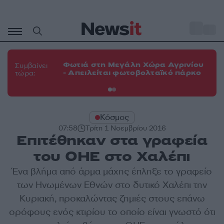
Μετάβαση
σε
o
33
περιεχόμενο
Φω
Φωτιά στη Μεγάλη Χώρα Αγρινίου
Συμβαίνει
πε
- Απειλείται φωτοβολταϊκό πάρκο
τώρα:
εν
Κόσμος
07:58
Τρίτη 1 Νοεμβρίου 2016
Επιτέθηκαν στα γραφεία
του ΟΗΕ στο Χαλέπι
Ένα βλήμα από άρμα μάχης έπληξε το γραφείο
των Ηνωμένων Εθνών στο δυτικό Χαλέπι την
Κυριακή, προκαλώντας ζημιές στους επάνω
ορόφους ενός κτιρίου το οποίο είναι γνωστό ότι