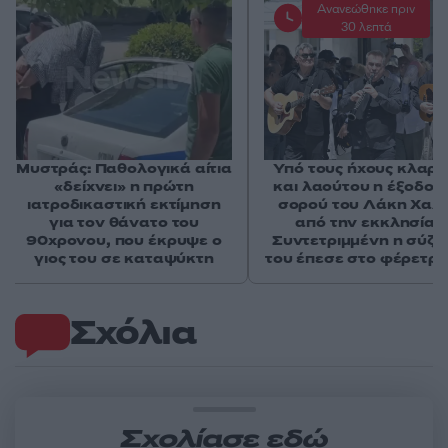
Ανανεώθηκε πριν
30 λεπτά
Μυστράς: Παθολογικά αίτια
Υπό τους ήχους κλαρί
«δείχνει» η πρώτη
και λαούτου η έξοδος 
ιατροδικαστική εκτίμηση
σορού του Λάκη Χαλ
για τον θάνατο του
από την εκκλησία 
90χρονου, που έκρυψε ο
Συντετριμμένη η σύζυ
γιος του σε καταψύκτη
του έπεσε στο φέρετρό
Σχόλια
Σχολίασε εδώ