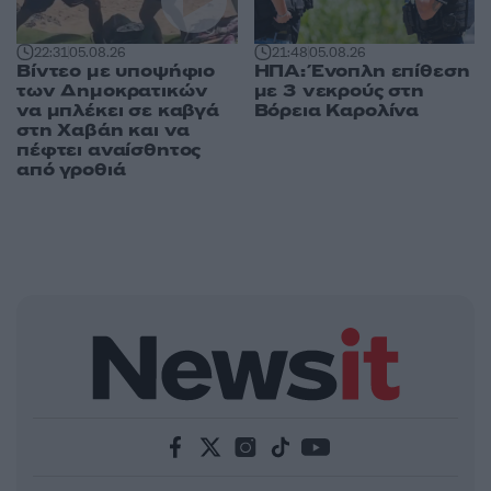
22:31
05.08.26
21:48
05.08.26
Βίντεο με υποψήφιο
ΗΠΑ: Ένοπλη επίθεση
των Δημοκρατικών
με 3 νεκρούς στη
να μπλέκει σε καβγά
Βόρεια Καρολίνα
στη Χαβάη και να
πέφτει αναίσθητος
από γροθιά