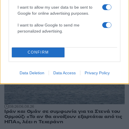
Κόσμος: Περισσότερα
I want to allow my user data to be sent to
Google for online advertising purposes.
άρθρα
I want to allow Google to send me
personalized advertising.
CONFIRM
Data Deletion
Data Access
Privacy Policy
08:26
06.08.26
Ιράν και Ομάν σε συμφωνία για τα Στενά του
Ορμούζ: «Το αν θα ανοίξουν εξαρτάται από τις
ΗΠΑ», λέει η Τεχεράνη