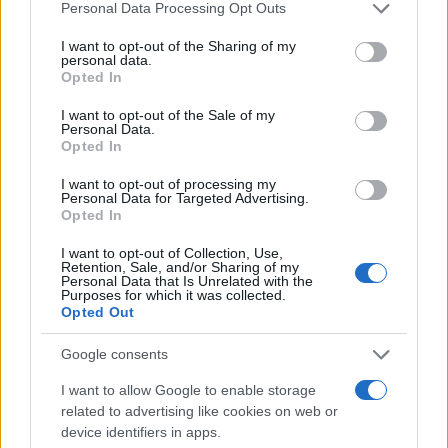
είσοδος της Meridiam στην GSI
Please note that this website/app uses one or more Google
Personal Data Processing Opt Outs
services and may gather and store information including but
Το τελευταίο αντίο στον Γιάννη
134
not limited to your visit or usage behaviour. You may click to
I want to opt-out of the Sharing of my
Βαρβιτσιώτη: «Ήταν φτιαγμένος από
personal data.
grant or deny consent to Google and its third-party tags to
εκείνο το σπάνιο μέταλλο μιας άλλης
Opted In
εποχής», είπε ο Κυριάκος Μητσοτάκης
use your data for below specified purposes in below Google
στον επικήδειο
consent section.
I want to opt-out of the Sale of my
Personal Data.
Νέες απώλειες για την Καρυστιανού:
130
Opted In
Παραιτήθηκαν Μουτσάτσου, Ιωαννίδου
και Κοτσόργιος - «Αποχωρώ από μια
I want to opt-out of processing my
αυταπάτη»
Personal Data for Targeted Advertising.
Opted In
Αυγερινός, Μουτσάτσου και ακόμη 20
66
πρώην στελέχη κατά Καρυστιανού: «Δεν
αποχωρήσαμε για καρέκλες», αιχμές για
I want to opt-out of Collection, Use,
Retention, Sale, and/or Sharing of my
«συγκεντρωτικό μοντέλο»
Personal Data that Is Unrelated with the
Purposes for which it was collected.
Συνελήφθη στην Ψάθα αδερφός
63
Opted Out
αντιδημάρχου - Έσπασε το μπλόκο της
ΕΛΑΣ και έπεσε με το αυτοκίνητό του
στα συντρίμμια του ελικοπτέρου
Google consents
I want to allow Google to enable storage
related to advertising like cookies on web or
device identifiers in apps.