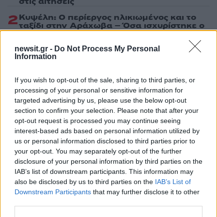
στις αιτήσεις
2
Κυψέλη: Ο περίεργος ηλικιωμένος και το
ταξίδι στην Αράχωβα – Όσα ισχυρίστηκε ο
26χρονος για τον θάνατο της Βρετανίδας
3
newsit.gr -
Do Not Process My Personal
Μύκονος: Βίντεο με τους αστυνομικούς να
Information
εντοπίζουν την τσάντα Hermès και το
Rolex όπου άρπαξε Έλληνας οδηγός από
Ουκρανό τουρίστα
If you wish to opt-out of the sale, sharing to third parties, or
4
Μυστράς: «Φρούριο» το ξενοδοχείο που
processing of your personal or sensitive information for
έκρυβε τη σορό του 90χρονου ο γιος του –
targeted advertising by us, please use the below opt-out
«Είχαμε να τον δούμε πάνω από 3 χρόνια»
section to confirm your selection. Please note that after your
opt-out request is processed you may continue seeing
5
Πόρτο Γερμενό: Η στιγμή που η φωτιά
μπαίνει στο χωριό και καταστρέφει τα
interest-based ads based on personal information utilized by
πάντα στο πέρασμά της
us or personal information disclosed to third parties prior to
your opt-out. You may separately opt-out of the further
disclosure of your personal information by third parties on the
Πιο σχολιασμένα
IAB’s list of downstream participants. This information may
also be disclosed by us to third parties on the
IAB’s List of
Downstream Participants
that may further disclose it to other
Μητσοτάκης στην υπογραφή συμφωνίας
182
για την ηλεκτρική διασύνδεση Ελλάδας –
third parties.
Κύπρου: «Ισχυρή ψήφος εμπιστοσύνης» η