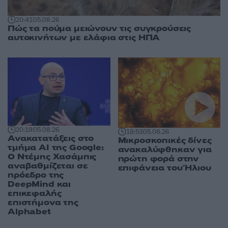
20:41
05.08.26
Πώς τα πούμα μειώνουν τις συγκρούσεις
αυτοκινήτων με ελάφια στις ΗΠΑ
20:19
05.08.26
19:53
05.08.26
Ανακατατάξεις στο
Μικροσκοπικές δίνες
τμήμα AI της Google:
ανακαλύφθηκαν για
Ο Ντέμης Χασάμπις
πρώτη φορά στην
αναβαθμίζεται σε
επιφάνεια του Ήλιου
πρόεδρο της
DeepMind και
επικεφαλής
επιστήμονα της
Alphabet