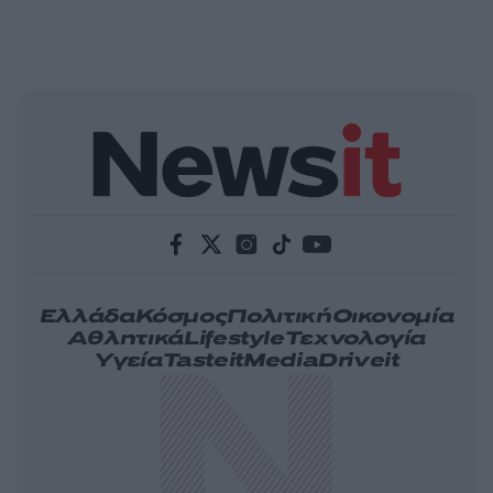
Ελλάδα
Κόσμος
Πολιτική
Οικονομία
Αθλητικά
Lifestyle
Τεχνολογία
Υγεία
Tasteit
Media
Driveit