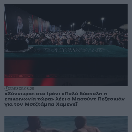
22:58
05.08.26
«Σύννεφα» στο Ιράν: «Πολύ δύσκολη η
επικοινωνία τώρα» λέει ο Μασούντ Πεζεσκιάν
για τον Μοτζτάμπα Χαμενεΐ