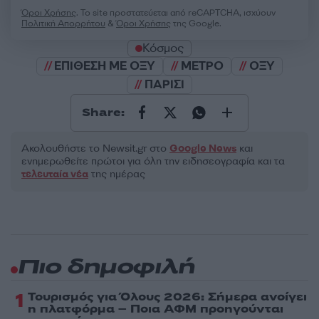
Όροι Χρήσης
. Το site προστατεύεται από reCAPTCHA, ισχύουν
Πολιτική Απορρήτου
&
Όροι Χρήσης
της Google.
Κόσμος
ΕΠΙΘΕΣΗ ΜΕ ΟΞΥ
ΜΕΤΡΟ
ΟΞΥ
ΠΑΡΙΣΙ
Share:
Ακολουθήστε το Νewsit.gr στο
Google News
και
ενημερωθείτε πρώτοι για όλη την ειδησεογραφία και τα
τελευταία νέα
της ημέρας
Πιο δημοφιλή
1
Τουρισμός για Όλους 2026: Σήμερα ανοίγει
η πλατφόρμα – Ποια ΑΦΜ προηγούνται