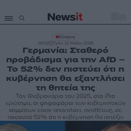
Μετάβαση
σε
o
29
περιεχόμενο
Κόσμος
18:32
Τρίτη 12 Μαΐου 2026
Γερμανία: Σταθερό
προβάδισμα για την AfD –
Το 52% δεν πιστεύει ότι η
κυβέρνηση θα εξαντλήσει
τη θητεία της
Τον Φεβρουάριο του 2025, στο ίδιο
ερώτημα, οι ψηφοφόροι των κυβερνητικών
κομμάτων είχαν απαντήσει, αντιθέτως, σε
ποσοστό 52% ότι η κυβέρνηση θα αντέξει