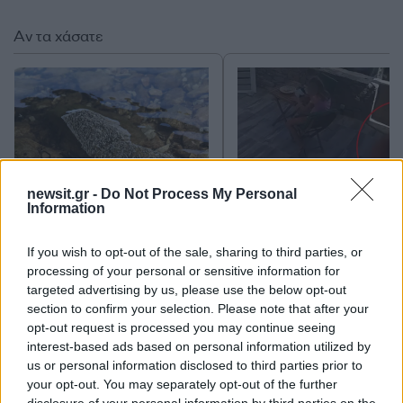
Αν τα χάσατε
newsit.gr -
Do Not Process My Personal
Information
Ανησυχία από το ξέσπασμα
Σοκαριστική υπόθεση 
του ιού του Δυτικού Νείλου
Κρήτη: Τουρίστας ρωτ
If you wish to opt-out of the sale, sharing to third parties, or
με κρούσματα στην Αττική
πόσο να πληρώσει για
processing of your personal or sensitive information for
- «Καμπανάκι» από τον
ασελγήσει σε 10χρο
targeted advertising by us, please use the below opt-out
Ιατρικό Σύλλογο Αθηνών
κορίτσι - Το παιδί καθ
section to confirm your selection. Please note that after your
για την προστασία της
αμέριμνο σε αυλή
δημόσιας υγείας
επιχείρησης
opt-out request is processed you may continue seeing
interest-based ads based on personal information utilized by
us or personal information disclosed to third parties prior to
Σχόλια
your opt-out. You may separately opt-out of the further