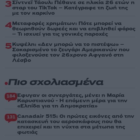
3
Σίντνεϊ Τάουλ: Πέθανε σε ηλικία 26 ετών η
σταρ του TikTok – Kατέγραφε τη ζωή της
με τον καρκίνο
4
Μεταφορές χρημάτων: Πότε μπορεί να
θεωρηθούν δωρεές και να επιβληθεί φόρος
– Τι ισχυεί για τις γονικές παροχές
5
Κυψέλη: «Δεν μπορώ να το πιστέψω» –
Σοκαρισμένο το ζευγάρι Αμερικανών που
φιλοξενούσε τον 26χρονο Αφγανό στη
Λέσβο
Πιο σχολιασμένα
Έφυγαν οι συνεργάτες, μένει η Μαρία
184
Καρυστιανού - Η επόμενη μέρα για την
«Ελπίδα για τη Δημοκρατία»
Canadair 515: Οι πρώτες εικόνες από την
131
κατασκευή του αεροσκάφους που θα
επιχειρεί και τη νύχτα στα μέτωπα της
φωτιάς