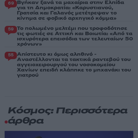
Βγήκαν ξανά τα μαχαίρια στην Ελπίδα
69
για τη Δημοκρατία: «Καρυστιανού,
Γρατσία και Γαλανός μετέτρεψαν το
κίνημα σε φοβικό αρχηγικό κόμμα»
Το πολωμένο μελτέμι που τροφοδότησε
59
τις φωτιές σε Αττική και Βοιωτία: «Από τα
ισχυρότερα επεισόδια των τελευταίων 50
χρόνων»
Απίστευτο κι όμως αληθινό -
55
Aναστέλλονται τα τακτικά ραντεβού του
αγγειοχειρουργού του νοσοκομείου
Χανίων επειδή κλάπηκε το μηχανάκι του
γιατρού
Κόσμος: Περισσότερα
άρθρα