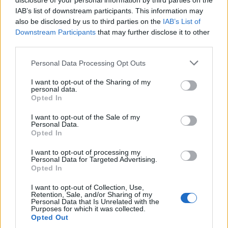
disclosure of your personal information by third parties on the
IAB’s list of downstream participants. This information may
also be disclosed by us to third parties on the
IAB’s List of
Downstream Participants
that may further disclose it to other
third parties.
Σχολίασε εδώ
Please note that this website/app uses one or more Google
Personal Data Processing Opt Outs
services and may gather and store information including but
50 /50
not limited to your visit or usage behaviour. You may click to
I want to opt-out of the Sharing of my
personal data.
grant or deny consent to Google and its third-party tags to
Opted In
use your data for below specified purposes in below Google
consent section.
I want to opt-out of the Sale of my
Personal Data.
Opted In
2000 /2000
I want to opt-out of processing my
Personal Data for Targeted Advertising.
Υποβολή σχολίου
Opted In
Όροι Χρήσης
. Το site προστατεύεται από reCAPTCHA, ισχύουν
I want to opt-out of Collection, Use,
Πολιτική Απορρήτου
&
Όροι Χρήσης
της Google.
Retention, Sale, and/or Sharing of my
Personal Data that Is Unrelated with the
Κόσμος
Purposes for which it was collected.
Opted Out
AFD
ΓΕΡΜΑΝΙΑ
ΔΗΜΟΣΚΟΠΗΣΗ