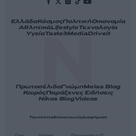
Ελλάδα
Κόσμος
Πολιτική
Οικονομία
Αθλητικά
Lifestyle
Τεχνολογία
Υγεία
Tasteit
Media
Driveit
Πρωτοσέλιδα
Γνώμη
Melas Blog
Καιρός
Παράξενες Ειδήσεις
Nikos Blog
Videos
Ταυτότητα
Επικοινωνία
Διαφήμιση
Όροι
Πολιτική
Πληροφορίες α.27