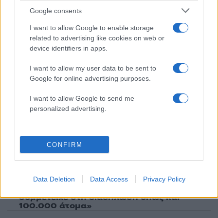
Google consents
Share:
I want to allow Google to enable storage
Ακολουθήστε το Νewsit.gr στο
Google News
και
related to advertising like cookies on web or
ενημερωθείτε πρώτοι για όλη την ειδησεογραφία και τα
device identifiers in apps.
τελευταία νέα
της ημέρας
I want to allow my user data to be sent to
Google for online advertising purposes.
I want to allow Google to send me
personalized advertising.
Πιο δημοφιλή
1
Σέρρες: Βίντεο ντοκουμέντο από το
CONFIRM
τροχαίο με νεκρούς μητέρα και γιο – Ο
οδηγός του φορτηγού κατέγραψε τη
σύγκρουση
2
Data Deletion
Data Access
Privacy Policy
Marfin: Η 46χρονη πήρε προθεσμία για να
απολογηθεί την Τρίτη – «Είναι αθώα,
συμμετείχε στη διαδήλωση όπως και
100.000 άτομα»