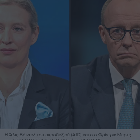
Η Άλις Βάιντελ του ακροδεξιού (AfD) και ο ο Φρίντριχ Μερτς