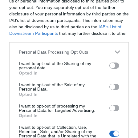
us or personal information disclosed to third parties prior to
Κυψέλη
your opt-out. You may separately opt-out of the further
disclosure of your personal information by third parties on the
IAB’s list of downstream participants. This information may
Σχόλια
also be disclosed by us to third parties on the
IAB’s List of
Downstream Participants
that may further disclose it to other
third parties.
Please note that this website/app uses one or more Google
Personal Data Processing Opt Outs
services and may gather and store information including but
Σχολίασε εδώ
not limited to your visit or usage behaviour. You may click to
I want to opt-out of the Sharing of my
personal data.
grant or deny consent to Google and its third-party tags to
Opted In
use your data for below specified purposes in below Google
50 /50
consent section.
I want to opt-out of the Sale of my
Personal Data.
Opted In
I want to opt-out of processing my
Personal Data for Targeted Advertising.
Opted In
2000 /2000
I want to opt-out of Collection, Use,
Υποβολή σχολίου
Retention, Sale, and/or Sharing of my
Personal Data that Is Unrelated with the