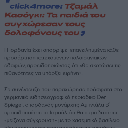
click4more:
Τζαμάλ
Κασόγκι: Τα παιδιά του
συγχώρεσαν τους
δολοφόνους του
Η Ιορδανία έχει απορρίψει επανειλημμένα κάθε
προσάρτηση κατεχόμενων παλαιστινιακών
εδαφών, προειδοποιώντας ότι «θα σκοτώσει τις
πιθανότητες να υπάρξει ειρήνη».
Σε συνέντευξη που παραχώρησε πρόσφατα στο
γερμανικό ειδησεογραφικό περιοδικό Der
Spiegel, ο ιορδανός μονάρχης Αμπντάλα Β΄
προειδοποίησε το Ισραήλ ότι θα πυροδοτήσει
«μείζονα σύγκρουση» με το χασεμιτικό βασίλειο
εάν προχωρήσει στην προσάρτηση τμημάτων