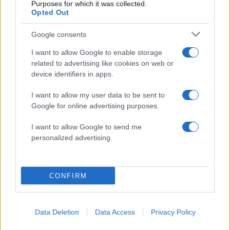
Purposes for which it was collected.
Όροι Χρήσης
. Το site προστατεύεται από reCAPTCHA, ισχύουν
Opted Out
Πολιτική Απορρήτου
&
Όροι Χρήσης
της Google.
Κόσμος
Google consents
ΙΟΡΔΑΝΙΑ
ΙΣΡΑΗΛ
I want to allow Google to enable storage
related to advertising like cookies on web or
Share:
device identifiers in apps.
Ακολουθήστε το Νewsit.gr στο
Google News
και
I want to allow my user data to be sent to
ενημερωθείτε πρώτοι για όλη την ειδησεογραφία και τα
Google for online advertising purposes.
τελευταία νέα
της ημέρας
I want to allow Google to send me
personalized advertising.
Πιο δημοφιλή
CONFIRM
1
Έφυγαν οι συνεργάτες, μένει η Μαρία
Καρυστιανού - Η επόμενη μέρα για την
Data Deletion
Data Access
Privacy Policy
«Ελπίδα για τη Δημοκρατία»