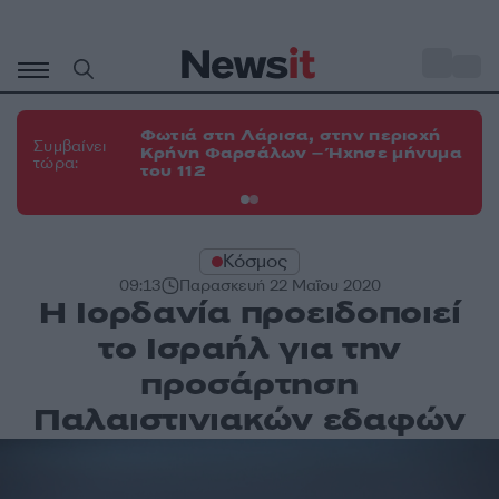
Μετάβαση
σε
o
34
περιεχόμενο
Φωτιά στη Λάρισα, στην περιοχή
Φω
Συμβαίνει
Κρήνη Φαρσάλων – Ήχησε μήνυμα
Κο
τώρα:
του 112
α
Κόσμος
09:13
Παρασκευή 22 Μαΐου 2020
Η Ιορδανία προειδοποιεί
το Ισραήλ για την
προσάρτηση
Παλαιστινιακών εδαφών