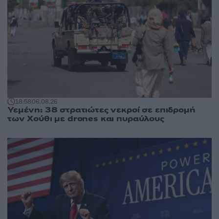
18:58
06.08.26
Υεμένη: 38 στρατιώτες νεκροί σε επιδρομή
των Χούθι με drones και πυραύλους