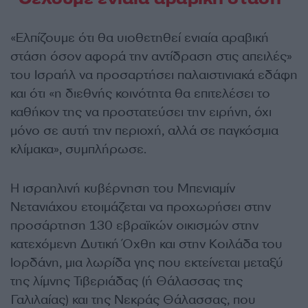
«Ελπίζουμε ότι θα υιοθετηθεί ενιαία αραβική
στάση όσον αφορά την αντίδραση στις απειλές»
του Ισραήλ να προσαρτήσει παλαιστινιακά εδάφη
και ότι «η διεθνής κοινότητα θα επιτελέσει το
καθήκον της να προστατεύσει την ειρήνη, όχι
μόνο σε αυτή την περιοχή, αλλά σε παγκόσμια
κλίμακα», συμπλήρωσε.
Η ισραηλινή κυβέρνηση του Μπενιαμίν
Νετανιάχου ετοιμάζεται να προχωρήσει στην
προσάρτηση 130 εβραϊκών οικισμών στην
κατεχόμενη Δυτική Όχθη και στην Κοιλάδα του
Ιορδάνη, μια λωρίδα γης που εκτείνεται μεταξύ
της λίμνης Τιβεριάδας (ή Θάλασσας της
Γαλιλαίας) και της Νεκράς Θάλασσας, που