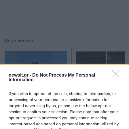
Αν τα χάσατε
newsit.gr -
Do Not Process My Personal
Information
If you wish to opt-out of the sale, sharing to third parties, or
processing of your personal or sensitive information for
«Αφιέρωσε τη ζωή της στο
Πρόσκρουση πυραύλου
targeted advertising by us, please use the below opt-out
να βοηθά ανθρώπους που
SpaceX στη Σελήνη: 
section to confirm your selection. Please note that after your
είχαν ανάγκη» - Η πρώτη
εικόνες πριν και μετ
opt-out request is processed you may continue seeing
δήλωση της οικογένειας
της 38χρονης Λίζα που
interest-based ads based on personal information utilized by
βρέθηκε νεκρή στην