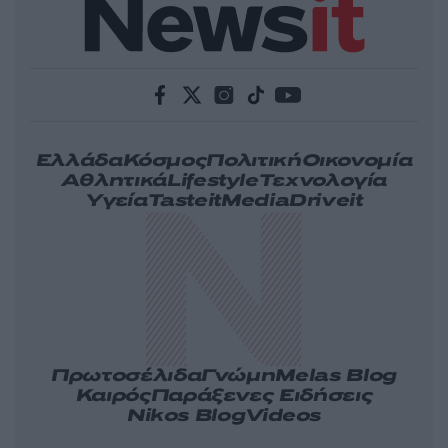
Ελλάδα
Κόσμος
Πολιτική
Οικονομία
Αθλητικά
Lifestyle
Τεχνολογία
Υγεία
Tasteit
Media
Driveit
Πρωτοσέλιδα
Γνώμη
Melas Blog
Καιρός
Παράξενες Ειδήσεις
Nikos Blog
Videos