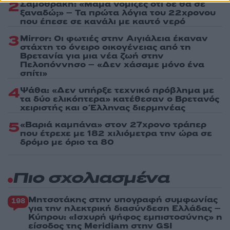
2
Σαμοθράκη: «Μαμά νόμιζες ότι δε θα σε
ξαναδώ;» – Τα πρώτα λόγια του 22χρονου
που έπεσε σε κανάλι με καυτό νερό
3
Mirror: Οι φωτιές στην Αιγιάλεια έκαναν
στάχτη το όνειρο οικογένειας από τη
Βρετανία για μια νέα ζωή στην
Πελοπόννησο – «Δεν χάσαμε μόνο ένα
σπίτι»
4
Ψάθα: «Δεν υπήρξε τεχνικό πρόβλημα με
τα δύο ελικόπτερα» κατέθεσαν ο Βρετανός
χειριστής και ο Έλληνας διερμηνέας
5
«Βαριά καμπάνα» στον 27χρονο τράπερ
που έτρεχε με 182 χιλιόμετρα την ώρα σε
δρόμο με όριο τα 80
Πιο σχολιασμένα
Μητσοτάκης στην υπογραφή συμφωνίας
198
για την ηλεκτρική διασύνδεση Ελλάδας –
Κύπρου: «Ισχυρή ψήφος εμπιστοσύνης» η
είσοδος της Meridiam στην GSI