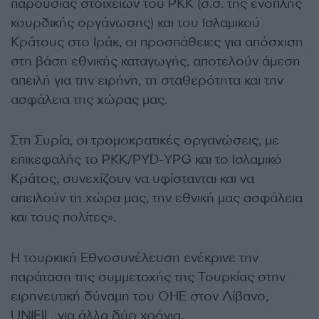
παρουσίας στοιχείων του ΡΚΚ (σ.σ. της ένοπλης
κουρδικής οργάνωσης) και του Ισλαμικού
Κράτους στο Ιράκ, οι προσπάθειες για απόσχιση
στη βάση εθνικής καταγωγής, αποτελούν άμεση
απειλή για την ειρήνη, τη σταθερότητα και την
ασφάλεια της χώρας μας.
Στη Συρία, οι τρομοκρατικές οργανώσεις, με
επικεφαλής το PKK/PYD-YPG και το Ισλαμικό
Κράτος, συνεχίζουν να υφίστανται και να
απειλούν τη χώρα μας, την εθνική μας ασφάλεια
και τους πολίτες».
Η τουρκική Εθνοσυνέλευση ενέκρινε την
παράταση της συμμετοχής της Τουρκίας στην
ειρηνευτική δύναμη του ΟΗΕ στον Λίβανο,
UNIFIL, για άλλα δύο χρόνια.