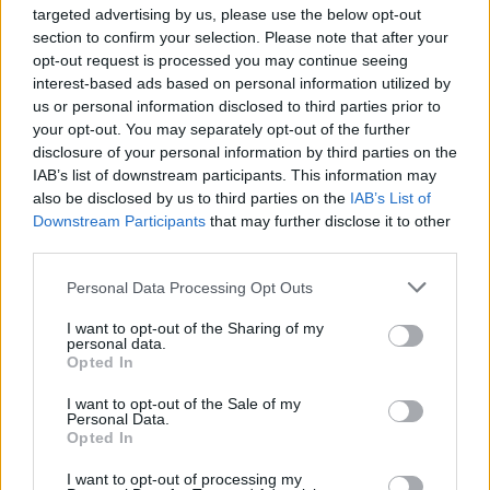
targeted advertising by us, please use the below opt-out
section to confirm your selection. Please note that after your
opt-out request is processed you may continue seeing
interest-based ads based on personal information utilized by
Πιο δημοφιλή
us or personal information disclosed to third parties prior to
your opt-out. You may separately opt-out of the further
1
Marfin: Η 46χρονη πήρε προθεσμία για να
disclosure of your personal information by third parties on the
απολογηθεί την Τρίτη – «Είναι αθώα,
IAB’s list of downstream participants. This information may
συμμετείχε στη διαδήλωση όπως και
also be disclosed by us to third parties on the
IAB’s List of
100.000 άτομα»
Downstream Participants
that may further disclose it to other
2
Σέρρες: Βίντεο ντοκουμέντο από το
third parties.
τροχαίο με νεκρούς μητέρα και γιο – Ο
οδηγός του φορτηγού κατέγραψε τη
Please note that this website/app uses one or more Google
Personal Data Processing Opt Outs
σύγκρουση
services and may gather and store information including but
3
Σίντνεϊ Τάουλ: Πέθανε σε ηλικία 26 ετών η
not limited to your visit or usage behaviour. You may click to
I want to opt-out of the Sharing of my
personal data.
σταρ του TikTok – Kατέγραφε τη ζωή της
grant or deny consent to Google and its third-party tags to
Opted In
με τον καρκίνο
use your data for below specified purposes in below Google
consent section.
4
Λένα Σαμαρά: Συγκίνηση στο μνημόσυνο
I want to opt-out of the Sale of my
Personal Data.
για τον έναν χρόνο από τον θάνατο της
Opted In
κόρης του Αντώνη Σαμαρά
5
Μεταφορές χρημάτων: Πότε μπορεί να
I want to opt-out of processing my