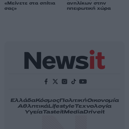
«Μείνετε στα σπίτια
ανηλίκων στην
σας»
ηπειρωτική χώρα
Ελλάδα
Κόσμος
Πολιτική
Οικονομία
Αθλητικά
Lifestyle
Τεχνολογία
Υγεία
Tasteit
Media
Driveit