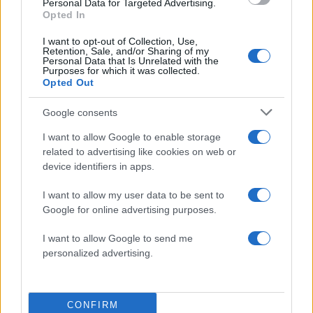
θεωρηθούν δωρεές και να επιβληθεί φόρος
Personal Data for Targeted Advertising.
– Τι ισχυεί για τις γονικές παροχές
Opted In
I want to opt-out of Collection, Use,
Retention, Sale, and/or Sharing of my
Πιο σχολιασμένα
Personal Data that Is Unrelated with the
Purposes for which it was collected.
Opted Out
Έφυγαν οι συνεργάτες, μένει η Μαρία
184
Καρυστιανού - Η επόμενη μέρα για την
Google consents
«Ελπίδα για τη Δημοκρατία»
I want to allow Google to enable storage
Canadair 515: Οι πρώτες εικόνες από την
131
κατασκευή του αεροσκάφους που θα
related to advertising like cookies on web or
επιχειρεί και τη νύχτα στα μέτωπα της
device identifiers in apps.
φωτιάς
I want to allow my user data to be sent to
Βγήκαν ξανά τα μαχαίρια στην Ελπίδα
70
για τη Δημοκρατία: «Καρυστιανού,
Google for online advertising purposes.
Γρατσία και Γαλανός μετέτρεψαν το
κίνημα σε φοβικό αρχηγικό κόμμα»
I want to allow Google to send me
personalized advertising.
Το πολωμένο μελτέμι που τροφοδότησε
59
τις φωτιές σε Αττική και Βοιωτία: «Από τα
ισχυρότερα επεισόδια των τελευταίων 50
χρόνων»
CONFIRM