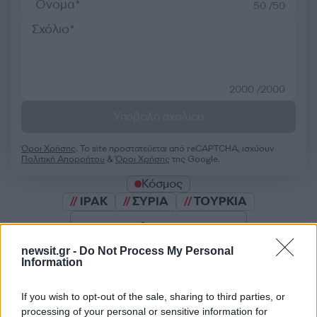
50 /50
2000 /2000
Υποβολή σχολίου
Όροι Χρήσης
. Το site προστατεύεται από reCAPTCHA, ισχύουν
Πολιτική Απορρήτου
&
Όροι Χρήσης
της Google.
Κόσμος
ΙΡΑΚ
ΣΥΡΙΑ
ΤΟΥΡΚΙΑ
Share:
newsit.gr -
Do Not Process My Personal
Information
Ακολουθήστε το Νewsit.gr στο
Google News
και
ενημερωθείτε πρώτοι για όλη την ειδησεογραφία και τα
τελευταία νέα
της ημέρας
If you wish to opt-out of the sale, sharing to third parties, or
processing of your personal or sensitive information for