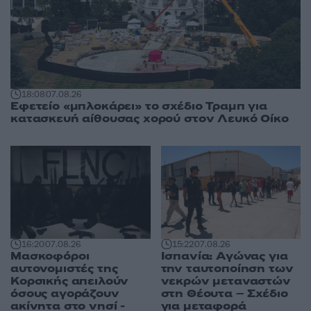
18:08
07.08.26
Εφετείο «μπλοκάρει» το σχέδιο Τραμπ για
κατασκευή αίθουσας χορού στον Λευκό Οίκο
16:20
07.08.26
15:22
07.08.26
Μασκοφόροι
Ισπανία: Αγώνας για
αυτονομιστές της
την ταυτοποίηση των
Κορσικής απειλούν
νεκρών μεταναστών
όσους αγοράζουν
στη Θέουτα – Σχέδιο
ακίνητα στο νησί -
για μεταφορά