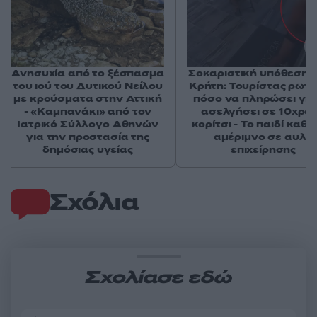
Ανησυχία από το ξέσπασμα
Σοκαριστική υπόθεση 
του ιού του Δυτικού Νείλου
Κρήτη: Τουρίστας ρωτ
με κρούσματα στην Αττική
πόσο να πληρώσει για
- «Καμπανάκι» από τον
ασελγήσει σε 10χρο
Ιατρικό Σύλλογο Αθηνών
κορίτσι - Το παιδί καθ
για την προστασία της
αμέριμνο σε αυλή
δημόσιας υγείας
επιχείρησης
Σχόλια
Σχολίασε εδώ