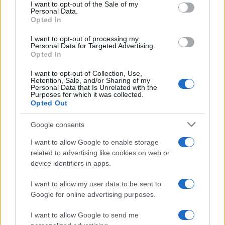
Πολιτική Απορρήτου
&
Όροι Χρήσης
της Google.
consent section.
I want to opt-out of the Sale of my
Personal Data.
Κόσμος
Opted In
ΒΑΛΛΙΣΤΙΚΟΙ ΠΥΡΑΥΛΟΙ
ΒΟΡΕΙΑ ΚΟΡΕΑ
I want to opt-out of processing my
ΙΑΠΩΝΙΑ
Personal Data for Targeted Advertising.
Opted In
Share:
I want to opt-out of Collection, Use,
Retention, Sale, and/or Sharing of my
Personal Data that Is Unrelated with the
Ακολουθήστε το Νewsit.gr στο
Google News
και
Purposes for which it was collected.
ενημερωθείτε πρώτοι για όλη την ειδησεογραφία και τα
Opted Out
τελευταία νέα
της ημέρας
Google consents
I want to allow Google to enable storage
related to advertising like cookies on web or
device identifiers in apps.
Πιο δημοφιλή
I want to allow my user data to be sent to
1
Κωνσταντίνος Αργυρός και Αλεξάνδρα
Google for online advertising purposes.
Νίκα κάνουν διακοπές με πολυτελές γιοτ
με τα δύο παιδιά τους
I want to allow Google to send me