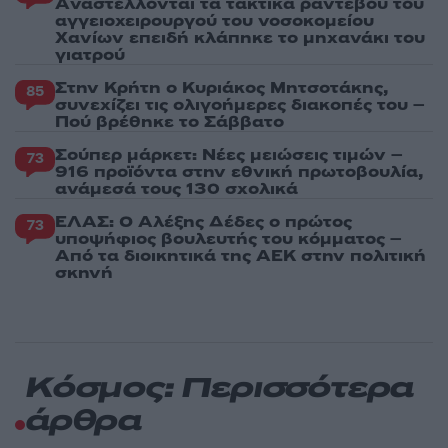
Aναστέλλονται τα τακτικά ραντεβού του
αγγειοχειρουργού του νοσοκομείου
Χανίων επειδή κλάπηκε το μηχανάκι του
γιατρού
Στην Κρήτη ο Κυριάκος Μητσοτάκης,
85
συνεχίζει τις ολιγοήμερες διακοπές του –
Πού βρέθηκε το Σάββατο
Σούπερ μάρκετ: Νέες μειώσεις τιμών –
73
916 προϊόντα στην εθνική πρωτοβουλία,
ανάμεσά τους 130 σχολικά
ΕΛΑΣ: Ο Αλέξης Δέδες ο πρώτος
73
υποψήφιος βουλευτής του κόμματος –
Από τα διοικητικά της ΑΕΚ στην πολιτική
σκηνή
Κόσμος: Περισσότερα
άρθρα