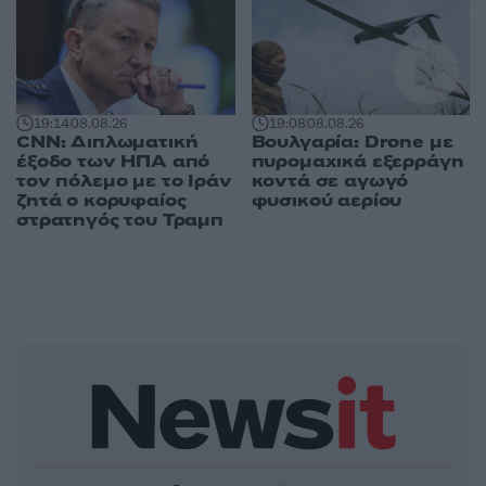
19:14
08.08.26
19:08
08.08.26
CNN: Διπλωματική
Βουλγαρία: Drone με
έξοδο των ΗΠΑ από
πυρομαχικά εξερράγη
τον πόλεμο με το Ιράν
κοντά σε αγωγό
ζητά ο κορυφαίος
φυσικού αερίου
στρατηγός του Τραμπ