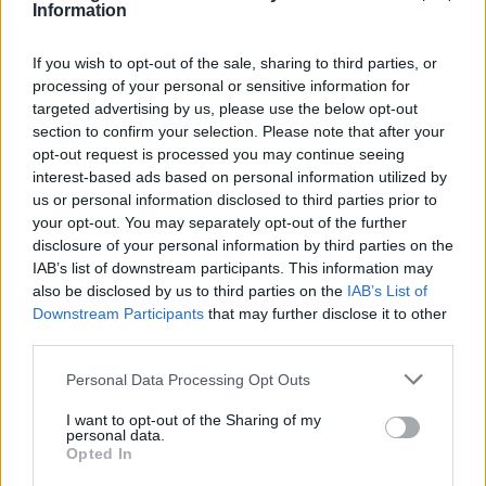
Information
Σχόλια
If you wish to opt-out of the sale, sharing to third parties, or
processing of your personal or sensitive information for
targeted advertising by us, please use the below opt-out
section to confirm your selection. Please note that after your
opt-out request is processed you may continue seeing
interest-based ads based on personal information utilized by
Σχολίασε εδώ
us or personal information disclosed to third parties prior to
your opt-out. You may separately opt-out of the further
disclosure of your personal information by third parties on the
50 /50
IAB’s list of downstream participants. This information may
also be disclosed by us to third parties on the
IAB’s List of
Downstream Participants
that may further disclose it to other
third parties.
Please note that this website/app uses one or more Google
2000 /2000
Personal Data Processing Opt Outs
services and may gather and store information including but
Υποβολή σχολίου
not limited to your visit or usage behaviour. You may click to
I want to opt-out of the Sharing of my
personal data.
grant or deny consent to Google and its third-party tags to
Opted In
use your data for below specified purposes in below Google
Όροι Χρήσης
. Το site προστατεύεται από reCAPTCHA, ισχύουν