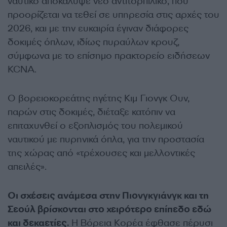
ναυτικό αποκάλυψε νέο αντιτορπιλικό, που
προορίζεται να τεθεί σε υπηρεσία στις αρχές του
2026, και με την ευκαιρία έγιναν διάφορες
δοκιμές όπλων, ιδίως πυραύλων κρουζ,
σύμφωνα με το επίσημο πρακτορείο ειδήσεων
KCNA.
Ο βορειοκορεάτης ηγέτης Κιμ Γιονγκ Ουν,
παρών στις δοκιμές, διέταξε κατόπιν να
επιταχυνθεί ο εξοπλισμός του πολεμικού
ναυτικού με πυρηνικά όπλα, για την προστασία
της χώρας από «τρέχουσες και μελλοντικές
απειλές».
Οι σχέσεις ανάμεσα στην Πιονγκγιάνγκ και τη
Σεούλ βρίσκονται στο χειρότερο επίπεδο εδώ
και δεκαετίες.
Η Βόρεια Κορέα έφθασε πέρυσι