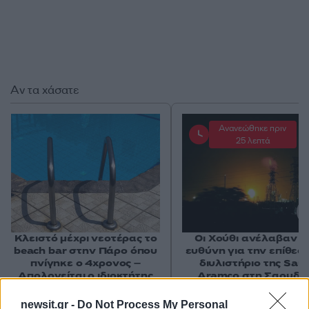
Αν τα χάσατε
Ανανεώθηκε πριν
25 λεπτά
Κλειστό μέχρι νεοτέρας το
Οι Χούθι ανέλαβαν τ
beach bar στην Πάρο όπου
ευθύνη για την επίθεσ
πνίγηκε ο 4χρονος –
διυλιστήριο της Saud
Απολογείται ο ιδιοκτήτης
Aramco στη Σαουδι
που είχε δηλωθεί ως
Αραβία
ναυαγοσώστης
newsit.gr -
Do Not Process My Personal