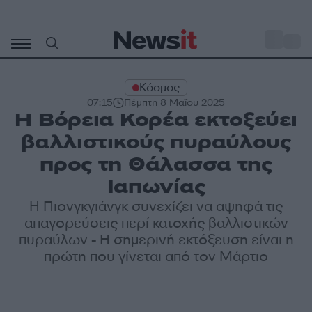
Μετάβαση
σε
o
32
περιεχόμενο
Κόσμος
07:15
Πέμπτη 8 Μαΐου 2025
Η Βόρεια Κορέα εκτοξεύει
βαλλιστικούς πυραύλους
προς τη Θάλασσα της
Ιαπωνίας
Η Πιονγκγιάνγκ συνεχίζει να αψηφά τις
απαγορεύσεις περί κατοχής βαλλιστικών
πυραύλων - Η σημερινή εκτόξευση είναι η
πρώτη που γίνεται από τον Μάρτιο