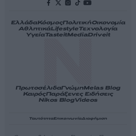
Ελλάδα
Κόσμος
Πολιτική
Οικονομία
Αθλητικά
Lifestyle
Τεχνολογία
Υγεία
Tasteit
Media
Driveit
Πρωτοσέλιδα
Γνώμη
Melas Blog
Καιρός
Παράξενες Ειδήσεις
Nikos Blog
Videos
Ταυτότητα
Επικοινωνία
Διαφήμιση