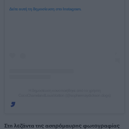
Δείτε αυτή τη δημοσίευση στο Instagram.
Η δημοσίευση κοινοποιήθηκε από το χρήστη
CocoChanelandLouisVuitton (@sophiemaydickson.dogs)
Στη λεζάντα της ασπρόμαυρης φωτογραφίας