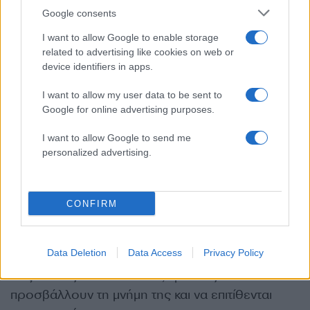
για την οποία είχαν δημοσιευτεί χιλιάδες σχόλια.
Google consents
Ωστόσο, όταν εκείνη περιορίσε τη δημόσια
I want to allow Google to enable storage
παρουσία της, οι επιθέσεις στράφηκαν στην
related to advertising like cookies on web or
κόρη της.
device identifiers in apps.
I want to allow my user data to be sent to
Παρά τις προσπάθειες της οικογένειας να
Google for online advertising purposes.
περιορίσει την έκθεση της 16χρονης – ακόμη και
I want to allow Google to send me
με απομάκρυνση από τα social media – η
personalized advertising.
κακοποίηση συνεχίστηκε και εκτός διαδικτύου,
επηρεάζοντας σοβαρά την ψυχολογία της.
CONFIRM
Ακόμη πιο σοκαριστικό είναι ότι, σύμφωνα με
καταγγελίες, τα υβριστικά σχόλια δεν σταμάτησαν
Data Deletion
Data Access
Privacy Policy
ούτε μετά τον θάνατο της 16χρονης. Σε σχετικές
συζητήσεις στο διαδίκτυο, χρήστες συνέχισαν να
προσβάλλουν τη μνήμη της και να επιτίθενται