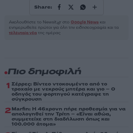
Share:
Ακολουθήστε το Νewsit.gr στο
Google News
και
ενημερωθείτε πρώτοι για όλη την ειδησεογραφία και τα
τελευταία νέα
της ημέρας
Πιο δημοφιλή
1
Σέρρες: Βίντεο ντοκουμέντο από το
τροχαίο με νεκρούς μητέρα και γιο – Ο
οδηγός του φορτηγού κατέγραψε τη
σύγκρουση
2
Marfin: Η 46χρονη πήρε προθεσμία για να
απολογηθεί την Τρίτη – «Είναι αθώα,
συμμετείχε στη διαδήλωση όπως και
100.000 άτομα»