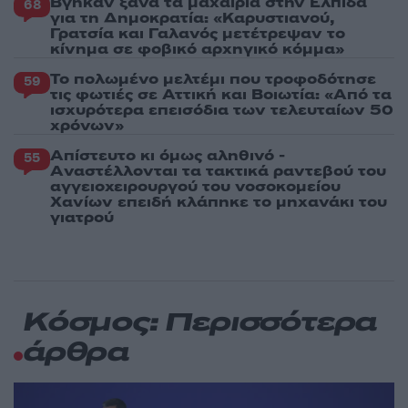
Βγήκαν ξανά τα μαχαίρια στην Ελπίδα
68
για τη Δημοκρατία: «Καρυστιανού,
Γρατσία και Γαλανός μετέτρεψαν το
κίνημα σε φοβικό αρχηγικό κόμμα»
Το πολωμένο μελτέμι που τροφοδότησε
59
τις φωτιές σε Αττική και Βοιωτία: «Από τα
ισχυρότερα επεισόδια των τελευταίων 50
χρόνων»
Απίστευτο κι όμως αληθινό -
55
Aναστέλλονται τα τακτικά ραντεβού του
αγγειοχειρουργού του νοσοκομείου
Χανίων επειδή κλάπηκε το μηχανάκι του
γιατρού
Κόσμος: Περισσότερα
άρθρα