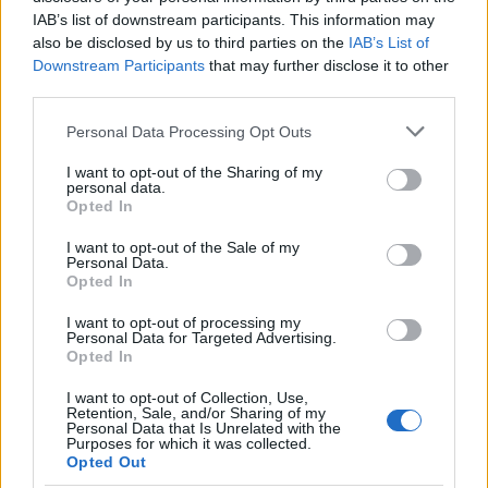
Η Princess είχε απομονωθεί πριν από τον
IAB’s list of downstream participants. This information may
θάνατό της και δυσκολευόταν να πηγαίνει
also be disclosed by us to third parties on the
IAB’s List of
σχολείο εξαιτίας του bullying. Τα τρολς
Downstream Participants
that may further disclose it to other
third parties.
δημιούργησαν ακόμη και ψεύτικους
λογαριασμούς για να παρακολουθούν τα βίντεό
Please note that this website/app uses one or more Google
Personal Data Processing Opt Outs
services and may gather and store information including but
της στο TikTok και να τη χλευάζουν.
not limited to your visit or usage behaviour. You may click to
I want to opt-out of the Sharing of my
personal data.
grant or deny consent to Google and its third-party tags to
Opted In
use your data for below specified purposes in below Google
Χρόνια διαδικτυακής
consent section.
I want to opt-out of the Sale of my
κακοποίησης
Personal Data.
Opted In
Η ανήλικη δεχόταν για χρόνια επιθέσεις μέσω
I want to opt-out of processing my
Personal Data for Targeted Advertising.
της πλατφόρμας Tattle Life σύμφωνα με την
Opted In
Daily Mail, ενός φόρουμ που έχει χαρακτηριστεί
I want to opt-out of Collection, Use,
ως «παράδεισος των τρολς».
Retention, Sale, and/or Sharing of my
Personal Data that Is Unrelated with the
Purposes for which it was collected.
Opted Out
Αρχικά στο στόχαστρο βρισκόταν η μητέρα της,