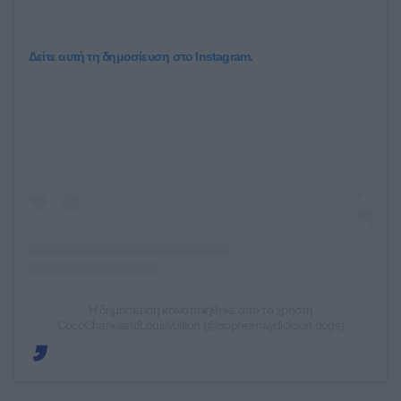
Δείτε αυτή τη δημοσίευση στο Instagram.
Η δημοσίευση κοινοποιήθηκε από το χρήστη
CocoChanelandLouisVuitton (@sophiemaydickson.dogs)