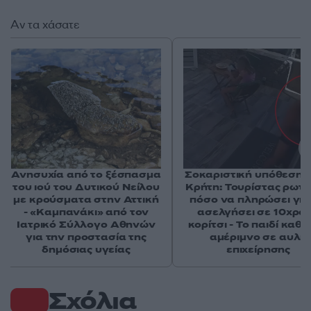
Αν τα χάσατε
Ανησυχία από το ξέσπασμα
Σοκαριστική υπόθεση 
του ιού του Δυτικού Νείλου
Κρήτη: Τουρίστας ρωτ
με κρούσματα στην Αττική
πόσο να πληρώσει για
- «Καμπανάκι» από τον
ασελγήσει σε 10χρο
Ιατρικό Σύλλογο Αθηνών
κορίτσι - Το παιδί καθ
για την προστασία της
αμέριμνο σε αυλή
δημόσιας υγείας
επιχείρησης
Σχόλια