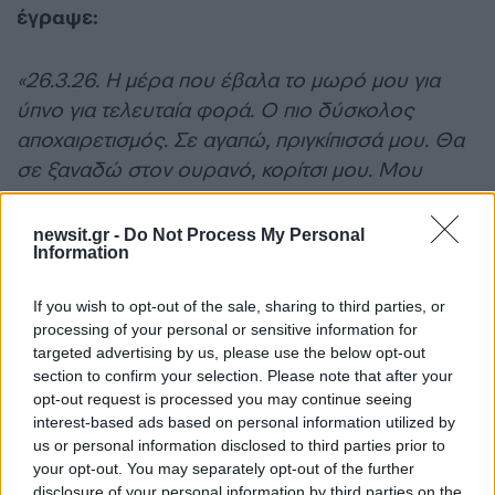
έγραψε:
«26.3.26. Η μέρα που έβαλα το μωρό μου για
ύπνο για τελευταία φορά. Ο πιο δύσκολος
αποχαιρετισμός. Σε αγαπώ, πριγκίπισσά μου. Θα
σε ξαναδώ στον ουρανό, κορίτσι μου. Μου
λείπεις τόσο πολύ – αυτό το κενό δεν θα γεμίσει
ποτέ».
newsit.gr -
Do Not Process My Personal
Information
Η ανάρτηση προκάλεσε νέο κύμα σκληρών
If you wish to opt-out of the sale, sharing to third parties, or
σχολίων.
«Το βρίσκω τελείως παράξενο… τα
processing of your personal or sensitive information for
social media και η ματαιοδοξία σε έχουν
targeted advertising by us, please use the below opt-out
section to confirm your selection. Please note that after your
καταπιεί»
έγραψε κάποιος με την Sophie-May να
opt-out request is processed you may continue seeing
εξηγεί ότι η ανάρτηση δεν είχε καμία σχέση με το
interest-based ads based on personal information utilized by
κοινό, αλλά με τον αποχαιρετισμό στην κόρη της.
us or personal information disclosed to third parties prior to
your opt-out. You may separately opt-out of the further
disclosure of your personal information by third parties on the