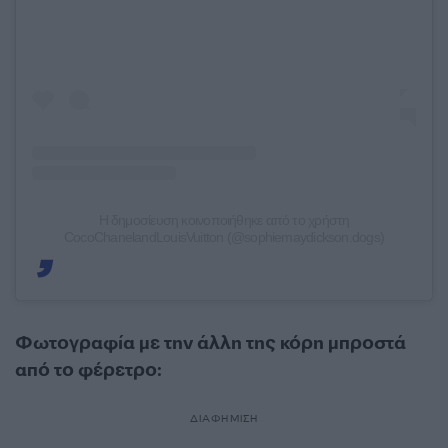
Η δημοσίευση κοινοποιήθηκε από το χρήστη
CocoChanelandLouisVuitton (@sophiemaydickson.dogs)
Φωτογραφία με την άλλη της κόρη μπροστά
από το φέρετρο:
ΔΙΑΦΗΜΙΣΗ