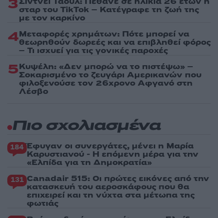
3
Σίντνεϊ Τάουλ: Πέθανε σε ηλικία 26 ετών η
σταρ του TikTok – Kατέγραφε τη ζωή της
με τον καρκίνο
4
Μεταφορές χρημάτων: Πότε μπορεί να
θεωρηθούν δωρεές και να επιβληθεί φόρος
– Τι ισχυεί για τις γονικές παροχές
5
Κυψέλη: «Δεν μπορώ να το πιστέψω» –
Σοκαρισμένο το ζευγάρι Αμερικανών που
φιλοξενούσε τον 26χρονο Αφγανό στη
Λέσβο
Πιο σχολιασμένα
Έφυγαν οι συνεργάτες, μένει η Μαρία
184
Καρυστιανού - Η επόμενη μέρα για την
«Ελπίδα για τη Δημοκρατία»
Canadair 515: Οι πρώτες εικόνες από την
131
κατασκευή του αεροσκάφους που θα
επιχειρεί και τη νύχτα στα μέτωπα της
φωτιάς