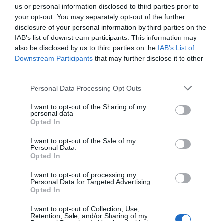
us or personal information disclosed to third parties prior to
στους δρόμους της πόλης για να
your opt-out. You may separately opt-out of the further
διαμαρτυρηθούν για την επικείμενη ανάπτυξη
disclosure of your personal information by third parties on the
εκεί της Εθνοφρουράς. «Πολεμήστε τη φτώχεια,
IAB’s list of downstream participants. This information may
also be disclosed by us to third parties on the
IAB’s List of
όχι τους φτωχούς», φώναζαν.
Downstream Participants
that may further disclose it to other
third parties.
Εν αναμονή αυτής της πιθανής ανάπτυξης στο
Please note that this website/app uses one or more Google
Personal Data Processing Opt Outs
Μέμφις, περίπου 200 Εθνοφρουροί από το
services and may gather and store information including but
Τέξας έχουν φτάσει κοντά στο Σικάγο. Ενδέχεται
not limited to your visit or usage behaviour. You may click to
I want to opt-out of the Sharing of my
personal data.
grant or deny consent to Google and its third-party tags to
να αναπτυχθούν στην πόλη σήμερα, σύμφωνα με
Opted In
use your data for below specified purposes in below Google
αξιωματούχο του στρατού που επικαλούνται οι
consent section.
I want to opt-out of the Sale of my
New York Times.
Personal Data.
Opted In
Ο Αμερικανός πρόεδρος έχει χαρακτηρίσει αυτή
I want to opt-out of processing my
Personal Data for Targeted Advertising.
την πόλη «εμπόλεμη ζώνη» και θέλει να
Opted In
εφαρμόσει εκεί την ίδια λύση που ακολούθησε
I want to opt-out of Collection, Use,
σε άλλες Δημοκρατικές πόλεις: στρατιώτες
Retention, Sale, and/or Sharing of my