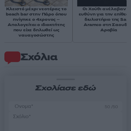
Κλειστό μέχρι νεοτέρας το
Οι Χούθι ανέλαβαν τ
beach bar στην Πάρο όπου
ευθύνη για την επίθεσ
πνίγηκε ο 4χρονος –
διυλιστήριο της Saud
Απολογείται ο ιδιοκτήτης
Aramco στη Σαουδι
που είχε δηλωθεί ως
Αραβία
ναυαγοσώστης
Σχόλια
Σχολίασε εδώ
50 /50