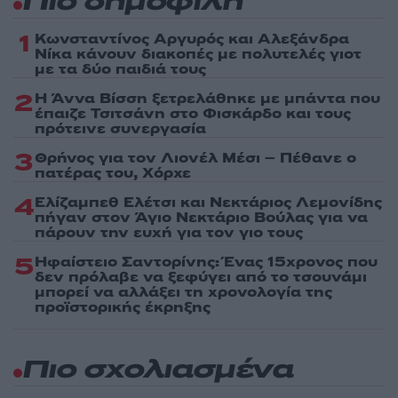
Πιο δημοφιλή
1
Κωνσταντίνος Αργυρός και Αλεξάνδρα
Νίκα κάνουν διακοπές με πολυτελές γιοτ
με τα δύο παιδιά τους
2
Η Άννα Βίσση ξετρελάθηκε με μπάντα που
έπαιζε Τσιτσάνη στο Φισκάρδο και τους
πρότεινε συνεργασία
3
Θρήνος για τον Λιονέλ Μέσι – Πέθανε ο
πατέρας του, Χόρχε
4
Ελίζαμπεθ Ελέτσι και Νεκτάριος Λεμονίδης
πήγαν στον Άγιο Νεκτάριο Βούλας για να
πάρουν την ευχή για τον γιο τους
5
Ηφαίστειο Σαντορίνης: Ένας 15χρονος που
δεν πρόλαβε να ξεφύγει από το τσουνάμι
μπορεί να αλλάξει τη χρονολογία της
προϊστορικής έκρηξης
Πιο σχολιασμένα