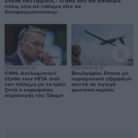
Στενά του Ορμούζ - «Ποτέ δεν θα κάνουμε
πίσω, είτε σε πόλεμο είτε σε
διαπραγματεύσεις»
19:14
08.08.26
19:08
08.08.26
CNN: Διπλωματική
Βουλγαρία: Drone με
έξοδο των ΗΠΑ από
πυρομαχικά εξερράγη
τον πόλεμο με το Ιράν
κοντά σε αγωγό
ζητά ο κορυφαίος
φυσικού αερίου
στρατηγός του Τραμπ