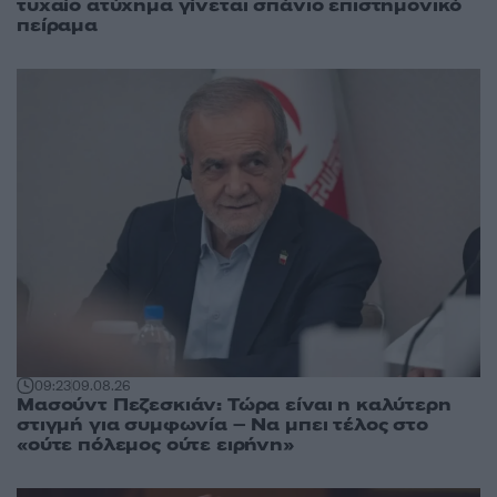
τυχαίο ατύχημα γίνεται σπάνιο επιστημονικό
πείραμα
09:23
09.08.26
Μασούντ Πεζεσκιάν: Τώρα είναι η καλύτερη
στιγμή για συμφωνία – Να μπει τέλος στο
«ούτε πόλεμος ούτε ειρήνη»