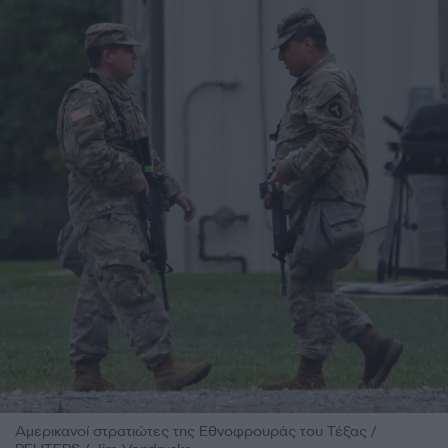
Αμερικανοί στρατιώτες της Εθνοφρουράς του Τέξας /