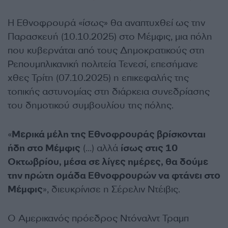
Η Εθνοφρουρά «ίσως» θα αναπτυχθεί ως την
Παρασκευή (10.10.2025) στο Μέμφις, μια πόλη
που κυβερνάται από τους Δημοκρατικούς στη
Ρεπουμπλικανική πολιτεία Τενεσί, επεσήμανε
χθες Τρίτη (07.10.2025) η επικεφαλής της
τοπικής αστυνομίας στη διάρκεια συνεδρίασης
του δημοτικού συμβουλίου της πόλης.
«
Μερικά μέλη της Εθνοφρουράς βρίσκονται
ήδη στο Μέμφις
(…) αλλά
ίσως στις 10
Οκτωβρίου, μέσα σε λίγες ημέρες, θα δούμε
την πρώτη ομάδα Εθνοφρουρών να φτάνει στο
Μέμφις
», διευκρίνισε η Σέρελιν Ντέιβις.
Ο Αμερικανός πρόεδρος Ντόναλντ Τραμπ