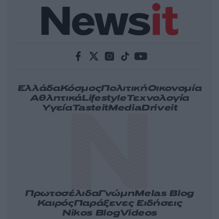
Ελλάδα
Κόσμος
Πολιτική
Οικονομία
Αθλητικά
Lifestyle
Τεχνολογία
Υγεία
Tasteit
Media
Driveit
Πρωτοσέλιδα
Γνώμη
Melas Blog
Καιρός
Παράξενες Ειδήσεις
Nikos Blog
Videos