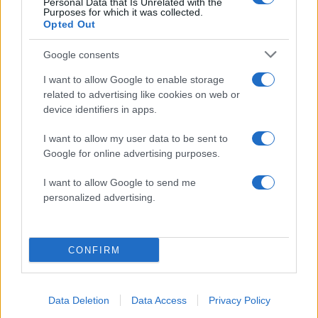
Personal Data that Is Unrelated with the
στους δρόμους, κάτι πολύ σπάνιο στις ΗΠΑ.
Purposes for which it was collected.
Opted Out
Ο Τραμπ ενέκρινε την ανάπτυξη 700
Google consents
Εθνοφρουρών στο Σικάγο το περασμένο
I want to allow Google to enable storage
σαββατοκύριακο, πυροδοτώντας αντιπαράθεση
related to advertising like cookies on web or
με τοπικούς αξιωματούχους που ανήκουν στο
device identifiers in apps.
Δημοκρατικό Κόμμα.
I want to allow my user data to be sent to
Google for online advertising purposes.
Από την αρχή της δεύτερης θητείας του στην
I want to allow Google to send me
προεδρία ο Τραμπ έχει στείλει ή έχει απειλήσει
personalized advertising.
να στείλει την Εθνοφρουρά σε δέκα πόλεις,
μεταξύ των οποίων η Βαλτιμόρη, η Ουάσινγκτον,
η Νέα Ορλεάνη, το Όκλαντ, το Σαν Φρανσίσκο
CONFIRM
και το Λος Άντζελες.
ΔΙΑΦΗΜΙΣΗ
Data Deletion
Data Access
Privacy Policy