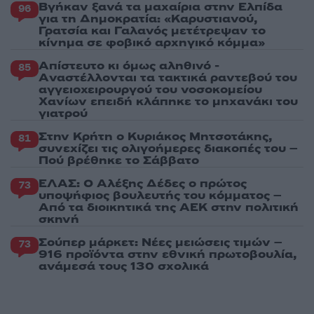
Βγήκαν ξανά τα μαχαίρια στην Ελπίδα
96
για τη Δημοκρατία: «Καρυστιανού,
Γρατσία και Γαλανός μετέτρεψαν το
κίνημα σε φοβικό αρχηγικό κόμμα»
Απίστευτο κι όμως αληθινό -
85
Aναστέλλονται τα τακτικά ραντεβού του
αγγειοχειρουργού του νοσοκομείου
Χανίων επειδή κλάπηκε το μηχανάκι του
γιατρού
Στην Κρήτη ο Κυριάκος Μητσοτάκης,
81
συνεχίζει τις ολιγοήμερες διακοπές του –
Πού βρέθηκε το Σάββατο
ΕΛΑΣ: Ο Αλέξης Δέδες ο πρώτος
73
υποψήφιος βουλευτής του κόμματος –
Από τα διοικητικά της ΑΕΚ στην πολιτική
σκηνή
Σούπερ μάρκετ: Νέες μειώσεις τιμών –
73
916 προϊόντα στην εθνική πρωτοβουλία,
ανάμεσά τους 130 σχολικά