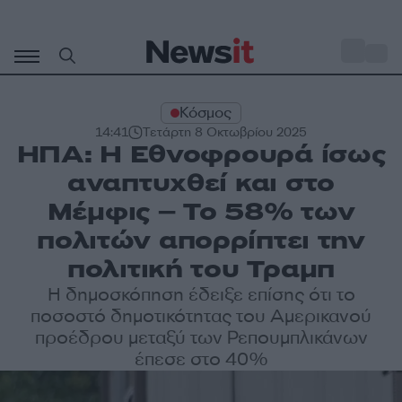
Μετάβαση
σε
o
32
περιεχόμενο
Κόσμος
14:41
Τετάρτη 8 Οκτωβρίου 2025
ΗΠΑ: Η Εθνοφρουρά ίσως
αναπτυχθεί και στο
Μέμφις – Το 58% των
πολιτών απορρίπτει την
πολιτική του Τραμπ
Η δημοσκόπηση έδειξε επίσης ότι το
ποσοστό δημοτικότητας του Αμερικανού
προέδρου μεταξύ των Ρεπουμπλικάνων
έπεσε στο 40%