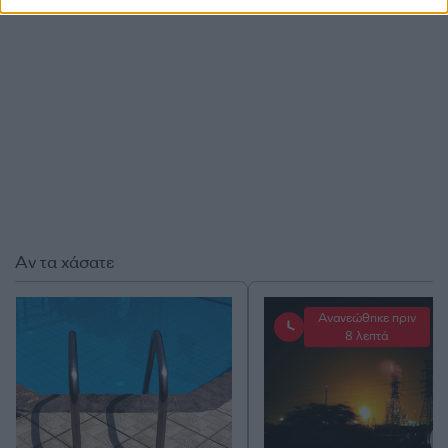
Αν τα χάσατε
Ανανεώθηκε πριν
8 λεπτά