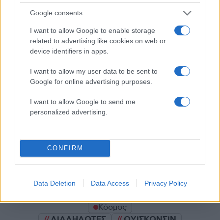
Σχόλια
Google consents
I want to allow Google to enable storage
related to advertising like cookies on web or
Σχολίασε εδώ
device identifiers in apps.
I want to allow my user data to be sent to
Google for online advertising purposes.
50 /50
I want to allow Google to send me
personalized advertising.
2000 /2000
CONFIRM
Υποβολή σχολίου
Όροι Χρήσης
. Το site προστατεύεται από reCAPTCHA, ισχύουν
Data Deletion
Data Access
Privacy Policy
Πολιτική Απορρήτου
&
Όροι Χρήσης
της Google.
Κόσμος
ΔΙΑΔΗΛΩΤΕΣ
ΟΥΙΣΚΟΝΣΙΝ