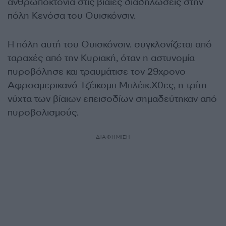
ανθρωποκτονία στις βίαιες διαδηλώσεις στην
πόλη Κενόσα του Ουισκόνσιν.
Η πόλη αυτή του Ουισκόνσιν. συγκλονίζεται από
ταραχές από την Κυριακή, όταν η αστυνομία
πυροβόλησε και τραυμάτισε τον 29χρονο
Αφροαμερικανό Τζέικομπ Μπλέικ.Χθες, η τρίτη
νύχτα των βίαιων επεισοδίων σημαδεύτηκαν από
πυροβολισμούς.
ΔΙΑΦΗΜΙΣΗ