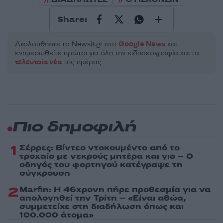
Share:
Ακολουθήστε το Νewsit.gr στο
Google News
και
ενημερωθείτε πρώτοι για όλη την ειδησεογραφία και τα
τελευταία νέα
της ημέρας
Πιο δημοφιλή
1
Σέρρες: Βίντεο ντοκουμέντο από το
τροχαίο με νεκρούς μητέρα και γιο – Ο
οδηγός του φορτηγού κατέγραψε τη
σύγκρουση
2
Marfin: Η 46χρονη πήρε προθεσμία για να
απολογηθεί την Τρίτη – «Είναι αθώα,
συμμετείχε στη διαδήλωση όπως και
100.000 άτομα»