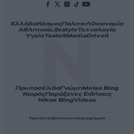
Ελλάδα
Κόσμος
Πολιτική
Οικονομία
Αθλητικά
Lifestyle
Τεχνολογία
Υγεία
Tasteit
Media
Driveit
Πρωτοσέλιδα
Γνώμη
Melas Blog
Καιρός
Παράξενες Ειδήσεις
Nikos Blog
Videos
Ταυτότητα
Επικοινωνία
Διαφήμιση