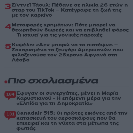
3
Σίντνεϊ Τάουλ: Πέθανε σε ηλικία 26 ετών η
σταρ του TikTok – Kατέγραφε τη ζωή της
με τον καρκίνο
4
Μεταφορές χρημάτων: Πότε μπορεί να
θεωρηθούν δωρεές και να επιβληθεί φόρος
– Τι ισχυεί για τις γονικές παροχές
5
Κυψέλη: «Δεν μπορώ να το πιστέψω» –
Σοκαρισμένο το ζευγάρι Αμερικανών που
φιλοξενούσε τον 26χρονο Αφγανό στη
Λέσβο
Πιο σχολιασμένα
Έφυγαν οι συνεργάτες, μένει η Μαρία
184
Καρυστιανού - Η επόμενη μέρα για την
«Ελπίδα για τη Δημοκρατία»
Canadair 515: Οι πρώτες εικόνες από την
131
κατασκευή του αεροσκάφους που θα
επιχειρεί και τη νύχτα στα μέτωπα της
φωτιάς