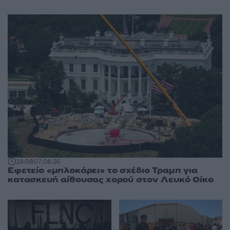
18:08
07.08.26
Εφετείο «μπλοκάρει» το σχέδιο Τραμπ για
κατασκευή αίθουσας χορού στον Λευκό Οίκο