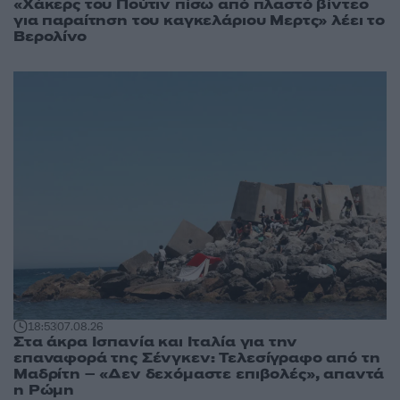
«Χάκερς του Πούτιν πίσω από πλαστό βίντεο
για παραίτηση του καγκελάριου Μερτς» λέει το
Βερολίνο
18:53
07.08.26
Στα άκρα Ισπανία και Ιταλία για την
επαναφορά της Σένγκεν: Τελεσίγραφο από τη
Μαδρίτη – «Δεν δεχόμαστε επιβολές», απαντά
η Ρώμη