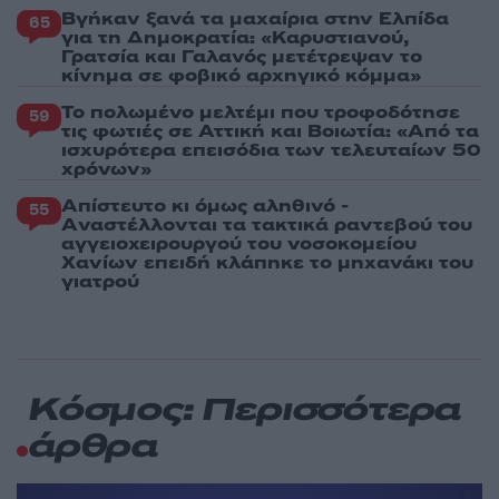
Βγήκαν ξανά τα μαχαίρια στην Ελπίδα
65
για τη Δημοκρατία: «Καρυστιανού,
Γρατσία και Γαλανός μετέτρεψαν το
κίνημα σε φοβικό αρχηγικό κόμμα»
Το πολωμένο μελτέμι που τροφοδότησε
59
τις φωτιές σε Αττική και Βοιωτία: «Από τα
ισχυρότερα επεισόδια των τελευταίων 50
χρόνων»
Απίστευτο κι όμως αληθινό -
55
Aναστέλλονται τα τακτικά ραντεβού του
αγγειοχειρουργού του νοσοκομείου
Χανίων επειδή κλάπηκε το μηχανάκι του
γιατρού
Κόσμος: Περισσότερα
άρθρα