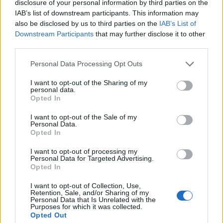
disclosure of your personal information by third parties on the
IAB’s list of downstream participants. This information may
also be disclosed by us to third parties on the
IAB’s List of
Αν τα χάσατε
Downstream Participants
that may further disclose it to other
third parties.
Please note that this website/app uses one or more Google
Personal Data Processing Opt Outs
services and may gather and store information including but
not limited to your visit or usage behaviour. You may click to
I want to opt-out of the Sharing of my
personal data.
grant or deny consent to Google and its third-party tags to
Opted In
use your data for below specified purposes in below Google
consent section.
I want to opt-out of the Sale of my
Personal Data.
Ανησυχία από το ξέσπασμα
Σοκαριστική υπόθεση 
Opted In
του ιού του Δυτικού Νείλου
Κρήτη: Τουρίστας ρωτ
με κρούσματα στην Αττική
πόσο να πληρώσει για
I want to opt-out of processing my
Personal Data for Targeted Advertising.
- «Καμπανάκι» από τον
ασελγήσει σε 10χρο
Opted In
Ιατρικό Σύλλογο Αθηνών
κορίτσι - Το παιδί καθ
για την προστασία της
αμέριμνο σε αυλή
δημόσιας υγείας
επιχείρησης
I want to opt-out of Collection, Use,
Retention, Sale, and/or Sharing of my
Personal Data that Is Unrelated with the
Purposes for which it was collected.
Opted Out