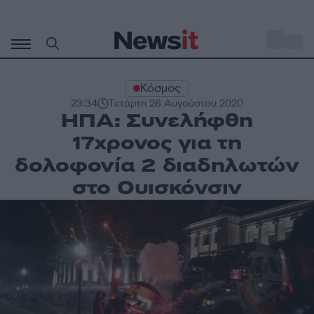
Μετάβαση
σε
o
29
περιεχόμενο
Κόσμος
23:34
Τετάρτη 26 Αυγούστου 2020
ΗΠΑ: Συνελήφθη
17χρονος για τη
δολοφονία 2 διαδηλωτών
στο Ουισκόνσιν