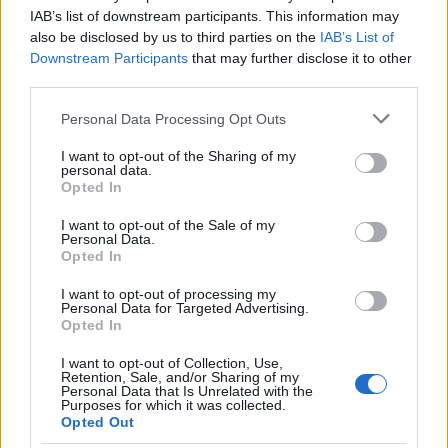
IAB’s list of downstream participants. This information may
also be disclosed by us to third parties on the
IAB’s List of
Downstream Participants
that may further disclose it to other
third parties.
Please note that this website/app uses one or more Google
Personal Data Processing Opt Outs
services and may gather and store information including but
not limited to your visit or usage behaviour. You may click to
I want to opt-out of the Sharing of my
personal data.
grant or deny consent to Google and its third-party tags to
Opted In
use your data for below specified purposes in below Google
17:19
28.12.25
consent section.
I want to opt-out of the Sale of my
«Βράζει» η Συρία: «Πνίγηκε στο αίμα»
Personal Data.
διαδήλωση Αλαουιτών από τις κυβερνητικές
Opted In
δυνάμεις
I want to opt-out of processing my
Personal Data for Targeted Advertising.
Opted In
I want to opt-out of Collection, Use,
Retention, Sale, and/or Sharing of my
Personal Data that Is Unrelated with the
Purposes for which it was collected.
Opted Out