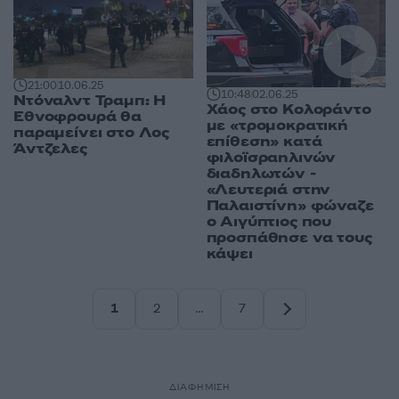
21:00
10.06.25
10:48
02.06.25
Ντόναλντ Τραμπ: Η
Χάος στο Κολοράντο
Εθνοφρουρά θα
με «τρομοκρατική
παραμείνει στο Λος
επίθεση» κατά
Άντζελες
φιλοϊσραηλινών
διαδηλωτών -
«Λευτεριά στην
Παλαιστίνη» φώναζε
ο Αιγύπτιος που
προσπάθησε να τους
κάψει
1
2
…
7
Σελίδα
Σελίδα
Σελίδα
ΔΙΑΦΗΜΙΣΗ