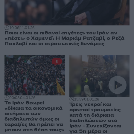
10:06
11.01.26
Ποιοι είναι οι πιθανοί «ηγέτες» του Ιράν αν
«πέσει» ο Χαμενεΐ: Η Μαριάμ Ρατζαβί, ο Ρεζά
Παχλαβί και οι στρατιωτικές δυνάμεις
5
00:08
04.01.26
15:39
01.01.26
Το Ιράν θεωρεί
Τρεις νεκροί και
«δίκαια τα οικονομικά
αρκετοί τραυματίες
αιτήματα των
κατά τη διάρκεια
διαδηλωτών όμως οι
διαδηλώσεων στο
ταραξίες θα πρέπει να
Ιράν - Συνεχίζονται
μπουν στη θέση τους»
για 5η μέρα οι