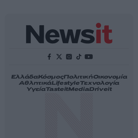
Ελλάδα
Κόσμος
Πολιτική
Οικονομία
Αθλητικά
Lifestyle
Τεχνολογία
Υγεία
Tasteit
Media
Driveit