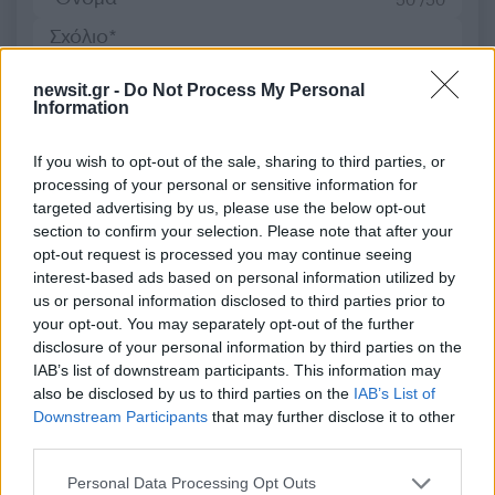
50 /50
newsit.gr -
Do Not Process My Personal
Information
2000 /2000
If you wish to opt-out of the sale, sharing to third parties, or
Υποβολή σχολίου
processing of your personal or sensitive information for
targeted advertising by us, please use the below opt-out
Όροι Χρήσης
. Το site προστατεύεται από reCAPTCHA, ισχύουν
section to confirm your selection. Please note that after your
Πολιτική Απορρήτου
&
Όροι Χρήσης
της Google.
opt-out request is processed you may continue seeing
Κόσμος
interest-based ads based on personal information utilized by
us or personal information disclosed to third parties prior to
ΕΚΡΗΚΤΙΚΑ
ΚΤΙΡΙΟ
your opt-out. You may separately opt-out of the further
Share:
disclosure of your personal information by third parties on the
IAB’s list of downstream participants. This information may
also be disclosed by us to third parties on the
IAB’s List of
Ακολουθήστε το Νewsit.gr στο
Google News
και
Downstream Participants
that may further disclose it to other
ενημερωθείτε πρώτοι για όλη την ειδησεογραφία και τα
third parties.
τελευταία νέα
της ημέρας
Please note that this website/app uses one or more Google
Personal Data Processing Opt Outs