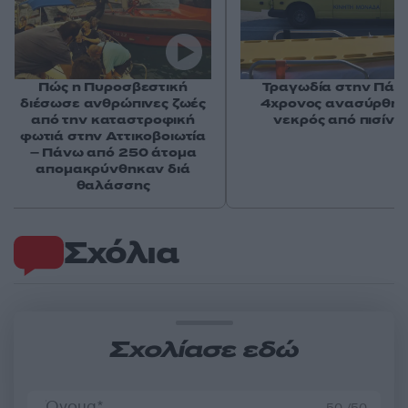
Πώς η Πυροσβεστική
Τραγωδία στην Πάρο
διέσωσε ανθρώπινες ζωές
4χρονος ανασύρθη
από την καταστροφική
νεκρός από πισίνα
φωτιά στην Αττικοβοιωτία
– Πάνω από 250 άτομα
απομακρύνθηκαν διά
θαλάσσης
Σχόλια
Σχολίασε εδώ