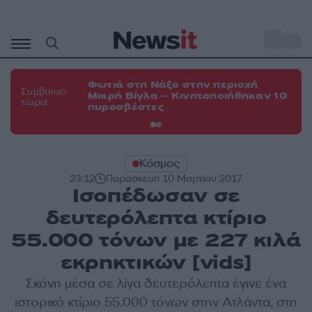
Μετάβαση
σε
o
35
περιεχόμενο
Φωτιά στη Νάξο στην περιοχή
Φω
Συμβαίνει
Μικρή Βίγλα – Κινητοποιήθηκαν 10
Ευ
τώρα:
πυροσβέστες
τη
Κόσμος
23:12
Παρασκευή 10 Μαρτίου 2017
Ισοπέδωσαν σε
δευτερόλεπτα κτίριο
55.000 τόνων με 227 κιλά
εκρηκτικών [vids]
Σκόνη μέσα σε λίγα δευτερόλεπτα έγινε ένα
ιστορικό κτίριο 55.000 τόνων στην Ατλάντα, στη