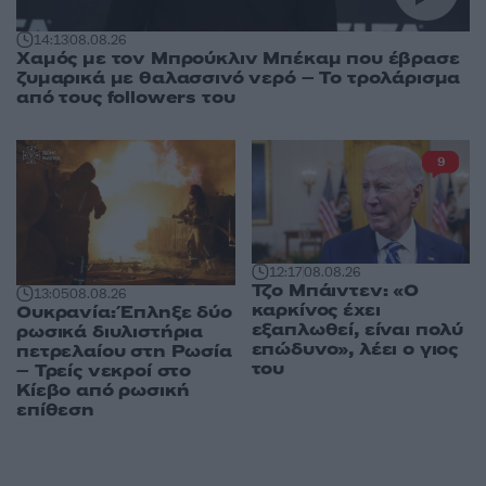
14:13
08.08.26
Χαμός με τον Μπρούκλιν Μπέκαμ που έβρασε
ζυμαρικά με θαλασσινό νερό – Το τρολάρισμα
από τους followers του
9
12:17
08.08.26
Τζο Μπάιντεν: «Ο
13:05
08.08.26
καρκίνος έχει
Ουκρανία: Έπληξε δύο
εξαπλωθεί, είναι πολύ
ρωσικά διυλιστήρια
επώδυνο», λέει ο γιος
πετρελαίου στη Ρωσία
του
– Τρείς νεκροί στο
Κίεβο από ρωσική
επίθεση