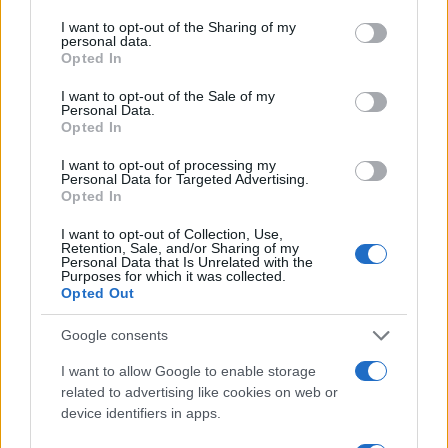
services and may gather and store information including but
not limited to your visit or usage behaviour. You may click to
I want to opt-out of the Sharing of my
personal data.
grant or deny consent to Google and its third-party tags to
Opted In
use your data for below specified purposes in below Google
Πιο δημοφιλή
consent section.
I want to opt-out of the Sale of my
Personal Data.
1
Σοκαριστική υπόθεση στην Κρήτη:
Opted In
Τουρίστας ρωτούσε πόσο να πληρώσει για
να ασελγήσει σε 10χρονο κορίτσι - Το παιδί
I want to opt-out of processing my
καθόταν αμέριμνο σε αυλή επιχείρησης
Personal Data for Targeted Advertising.
Opted In
2
Ryanair: «Ένα κομμάτι του προσώπου του
ήταν σαν πλαστελίνη», συγκλονίζει η
I want to opt-out of Collection, Use,
επιβάτιδα που έσωσε τον Σέρβο όταν
Retention, Sale, and/or Sharing of my
έσπασε το παράθυρο του αεροπλάνου
Personal Data that Is Unrelated with the
Purposes for which it was collected.
3
Ανησυχία από το ξέσπασμα του ιού του
Opted Out
Δυτικού Νείλου με κρούσματα στην Αττική
- «Καμπανάκι» από τον Ιατρικό Σύλλογο
Google consents
Αθηνών για την προστασία της δημόσιας
υγείας
I want to allow Google to enable storage
4
related to advertising like cookies on web or
Φωτιά σε κατάστημα στον Άλιμο –
Εκκενώθηκε πολυκατοικία
device identifiers in apps.
Νέος «Αντεροβγάλτης» στο Λονδίνο βίαζε