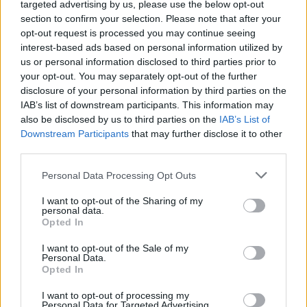
targeted advertising by us, please use the below opt-out
άσχημη κατάσταση σε ένα τμήμα μήκους 78
section to confirm your selection. Please note that after your
χιλιομέτρων.
opt-out request is processed you may continue seeing
interest-based ads based on personal information utilized by
us or personal information disclosed to third parties prior to
your opt-out. You may separately opt-out of the further
disclosure of your personal information by third parties on the
IAB’s list of downstream participants. This information may
also be disclosed by us to third parties on the
IAB’s List of
Downstream Participants
that may further disclose it to other
third parties.
Please note that this website/app uses one or more Google
Personal Data Processing Opt Outs
services and may gather and store information including but
not limited to your visit or usage behaviour. You may click to
I want to opt-out of the Sharing of my
personal data.
grant or deny consent to Google and its third-party tags to
Opted In
use your data for below specified purposes in below Google
consent section.
I want to opt-out of the Sale of my
Personal Data.
Opted In
I want to opt-out of processing my
Δείτε αυτή τη δημοσίευση στο Instagram.
Personal Data for Targeted Advertising.