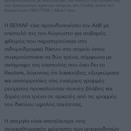
βροχοπτώσεων, με αποτέλεσμα τον θάνατο του οδηγού και
τον τραυματισμό αρκετών ατόμων, στη Γελίδα, κοντά στη
Βαρκελώνη / REUTERS / Albert Gea
Η SEMAF είχε προειδοποιήσει την Adif με
επιστολή της τον Αύγουστο για σοβαρές
φθορές που παρατηρούνταν στο
σιδηροδρομικό δίκτυο στο σημείο όπου
συγκρούστηκαν τα δύο τρένα, σύμφωνα με
αντίγραφο της επιστολής που έχει δει το
Reuters, λέγοντας ότι λακκούβες, εξογκώματα
και ανισορροπίες στις εναέριες γραμμές
ρεύματος προκαλούσαν συχνές βλάβες και
ζημιές στα τρένα σε αρκετές από τις γραμμές
του δικτύου υψηλής ταχύτητας.
Η απεργία είναι αποτέλεσμα «της
συναισθηματικής φόρτισης των μηχανοδηγών