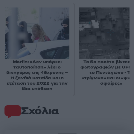
Marfin: «Δεν υπάρχει
Το 5ο πακέτο βίντεο 
ταυτοποίηση» λέει ο
φωτογραφιών με UFO 
δικηγόρος της 46χρονης –
το Πεντάγωνο - Το
Η ξανθιά κοτσίδα και η
«τρίγωνο» και οι «ψυχ
εξέταση του 2022 για την
σφαίρες»
ίδια υπόθεση
Σχόλια