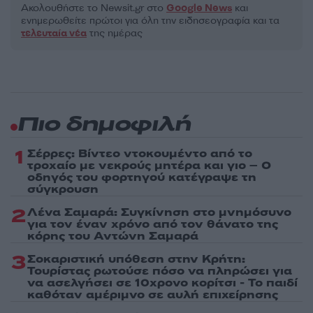
Ακολουθήστε το Νewsit.gr στο
Google News
και
ενημερωθείτε πρώτοι για όλη την ειδησεογραφία και τα
τελευταία νέα
της ημέρας
Πιο δημοφιλή
1
Σέρρες: Βίντεο ντοκουμέντο από το
τροχαίο με νεκρούς μητέρα και γιο – Ο
οδηγός του φορτηγού κατέγραψε τη
σύγκρουση
2
Λένα Σαμαρά: Συγκίνηση στο μνημόσυνο
για τον έναν χρόνο από τον θάνατο της
κόρης του Αντώνη Σαμαρά
3
Σοκαριστική υπόθεση στην Κρήτη:
Τουρίστας ρωτούσε πόσο να πληρώσει για
να ασελγήσει σε 10χρονο κορίτσι - Το παιδί
καθόταν αμέριμνο σε αυλή επιχείρησης