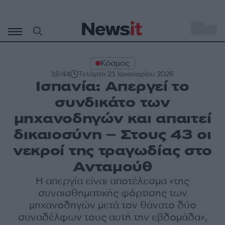
Μετάβαση
σε
o
31
περιεχόμενο
Κόσμος
16:44
Τετάρτη 21 Ιανουαρίου 2026
Ισπανία: Απεργεί το
συνδικάτο των
μηχανοδηγών και απαιτεί
δικαιοσύνη – Στους 43 οι
νεκροί της τραγωδίας στο
Ανταμούθ
Η απεργία είναι αποτέλεσμα «της
συναισθηματικής φόρτισης των
μηχανοδηγών μετά τον θάνατο δύο
συναδέλφων τους αυτή την εβδομάδα»,