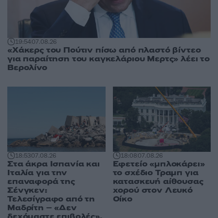
19:54
07.08.26
«Χάκερς του Πούτιν πίσω από πλαστό βίντεο
για παραίτηση του καγκελάριου Μερτς» λέει το
Βερολίνο
18:53
07.08.26
18:08
07.08.26
Στα άκρα Ισπανία και
Εφετείο «μπλοκάρει»
Ιταλία για την
το σχέδιο Τραμπ για
επαναφορά της
κατασκευή αίθουσας
Σένγκεν:
χορού στον Λευκό
Τελεσίγραφο από τη
Οίκο
Μαδρίτη – «Δεν
δεχόμαστε επιβολές»,