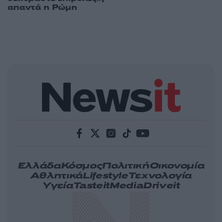
απαντά η Ρώμη
Ελλάδα
Κόσμος
Πολιτική
Οικονομία
Αθλητικά
Lifestyle
Τεχνολογία
Υγεία
Tasteit
Media
Driveit