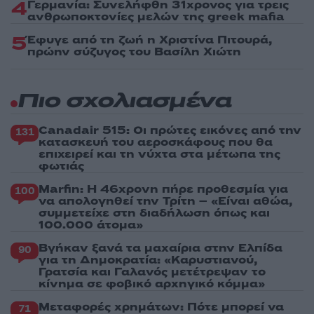
4
Γερμανία: Συνελήφθη 31χρονος για τρεις
ανθρωποκτονίες μελών της greek mafia
5
Έφυγε από τη ζωή η Χριστίνα Πιτουρά,
πρώην σύζυγος του Βασίλη Χιώτη
Πιο σχολιασμένα
Canadair 515: Οι πρώτες εικόνες από την
131
κατασκευή του αεροσκάφους που θα
επιχειρεί και τη νύχτα στα μέτωπα της
φωτιάς
Marfin: Η 46χρονη πήρε προθεσμία για
100
να απολογηθεί την Τρίτη – «Είναι αθώα,
συμμετείχε στη διαδήλωση όπως και
100.000 άτομα»
Βγήκαν ξανά τα μαχαίρια στην Ελπίδα
90
για τη Δημοκρατία: «Καρυστιανού,
Γρατσία και Γαλανός μετέτρεψαν το
κίνημα σε φοβικό αρχηγικό κόμμα»
Μεταφορές χρημάτων: Πότε μπορεί να
71