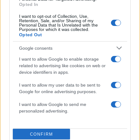
Opted In
I want to opt-out of Collection, Use,
Retention, Sale, and/or Sharing of my
Personal Data that Is Unrelated with the
Purposes for which it was collected.
Opted Out
Google consents
I want to allow Google to enable storage
related to advertising like cookies on web or
device identifiers in apps.
Η δημοσίευση κοινοποιήθηκε από το χρήστη Newsweek
I want to allow my user data to be sent to
(@newsweek)
Google for online advertising purposes.
I want to allow Google to send me
personalized advertising.
Χθες Τρίτη η εταιρεία είχε δώσει εντολή στους
μηχανοδηγούς να περιορίσουν την ταχύτητά
CONFIRM