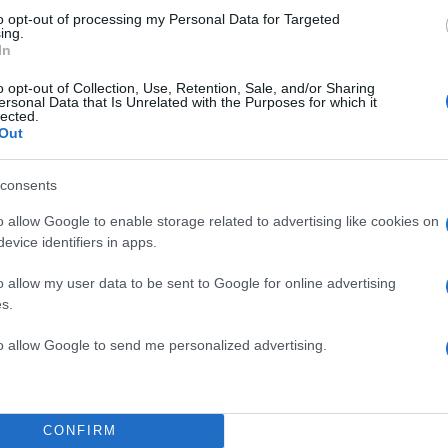
to opt-out of processing my Personal Data for Targeted
ing.
In
o opt-out of Collection, Use, Retention, Sale, and/or Sharing
ersonal Data that Is Unrelated with the Purposes for which it
lected.
Out
α
consents
o allow Google to enable storage related to advertising like cookies on
evice identifiers in apps.
Σχολίασε εδώ
o allow my user data to be sent to Google for online advertising
s.
50
to allow Google to send me personalized advertising.
CONFIRM
2000 /