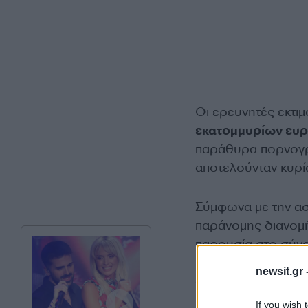
Οι ερευνητές εκτι
εκατομμυρίων ευ
παράθυρα πορνογρα
αποτελούνταν κυρί
Σύμφωνα με την ασ
παράνομης διανομή
παρουσία στο σύν
του προκάλεσε σημα
newsit.gr 
άλλους κατόχους π
If you wish 