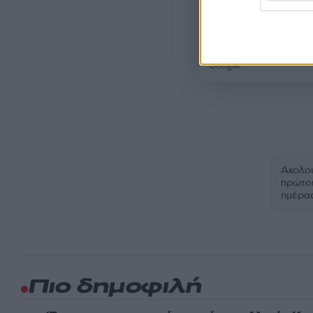
Όροι Χρήσης
. Το site π
Google.
Ακολου
πρώτοι
ημέρα
Πιο δημοφιλή