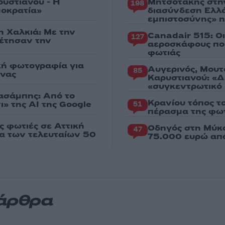
ρυστιανού - Η
Μητσοτάκης στη
198
μοκρατία»
διασύνδεση Ελλ
εμπιστοσύνης» η
η Χαλκιά: Με την
Canadair 515: Ο
127
ρέτησαν την
αεροσκάφους που
φωτιάς
κή φωτογραφία για
Αυγερινός, Μουτ
85
ένας
Καρυστιανού: «Δ
«συγκεντρωτικό
Χασάμπης: Από το
Κρανίου τόπος τ
ι» της AI της Google
51
πέρασμα της φωτ
ς φωτιές σε Αττική
Οδηγός στη Μύκο
47
ια των τελευταίων 50
75.000 ευρώ απ
 άρθρα