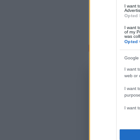
I want 
Advertis
Opted 
I want t
of my P
was col
Opted 
Σχόλι
Google 
I want t
web or d
I want t
purpose
I want 