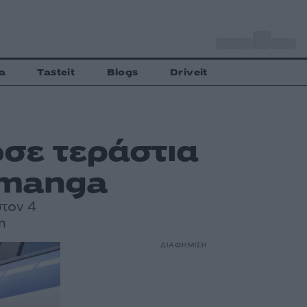
o
Αθήνα
28
C
a
Tasteit
Blogs
Driveit
σε τεράστια
 manga
στον 4
η
ΔΙΑΦΗΜΙΣΗ