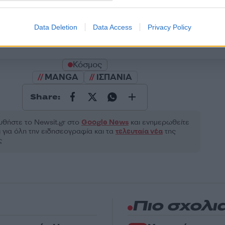
Υποβολή σχολίου
Data Deletion
Data Access
Privacy Policy
ροστατεύεται από reCAPTCHA, ισχύουν
Πολιτική Απορρήτου
&
Όροι Χρήσης
της
Κόσμος
MANGA
ΙΣΠΑΝΙΑ
Share:
θήστε το Νewsit.gr στο
Google News
και ενημερωθείτε
 για όλη την ειδησεογραφία και τα
τελευταία νέα
της
ς
Πιο σχολι