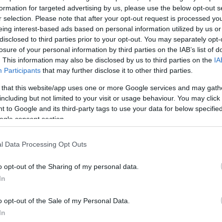
ώκονται για αδικήματα κατά πνευματικής ιδιοκτησίας,
formation for targeted advertising by us, please use the below opt-out s
r selection. Please note that after your opt-out request is processed y
νομία.
eing interest-based ads based on personal information utilized by us or
disclosed to third parties prior to your opt-out. You may separately opt-
ος που περιγράφει τα
ιαπωνικά κόμικ
και
μυθιστορή
losure of your personal information by third parties on the IAB’s list of
. This information may also be disclosed by us to third parties on the
IA
κράφικ νόβελ)
καταλαμβάνουν κεντρική θέση στην
Participants
that may further disclose it to other third parties.
α στη Ιαπωνία και έχουν αναγνωστικό κοινό σε πλήρη
 that this website/app uses one or more Google services and may gath
ως. Οι ιστορίες των manga ποικίλλουν και περιλαμβ
including but not limited to your visit or usage behaviour. You may click 
νταστικού, ιστορικές saga και επιστημονική φαντασία.
 to Google and its third-party tags to use your data for below specifi
ogle consent section.
ΔΙΑΦΗΜΙΣΗ
l Data Processing Opt Outs
o opt-out of the Sharing of my personal data.
In
o opt-out of the Sale of my Personal Data.
In