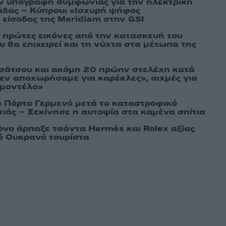
ν υπογραφή συμφωνίας για την ηλεκτρική
άδας – Κύπρου: «Ισχυρή ψήφος
 είσοδος της Meridiam στην GSI
ι πρώτες εικόνες από την κατασκευή του
 θα επιχειρεί και τη νύχτα στα μέτωπα της
σάτσου και ακόμη 20 πρώην στελέχη κατά
εν αποχωρήσαμε για καρέκλες», αιχμές για
 μοντέλο»
ο Πόρτο Γερμενό μετά το καταστροφικό
ιάς – Ξεκίνησε η αυτοψία στα καμένα σπίτια
νο άρπαξε τσάντα Hermès και Rolex αξίας
ό Ουκρανό τουρίστα