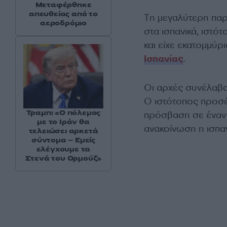
Μεταφέρθηκε
απευθείας από το
Tη μεγαλύτερη πα
αεροδρόμιο
στα ισπανικά, ιστό
και είχε εκατομμύ
Ισπανίας
.
Οι αρχές συνέλαβαν
Ο ιστότοπος προσ
Τραμπ: «Ο πόλεμος
πρόσβαση σε έναν 
με το Ιράν θα
ανακοίνωση η ισπαν
τελειώσει αρκετά
σύντομα – Εμείς
ελέγχουμε τα
Στενά του Ορμούζ»