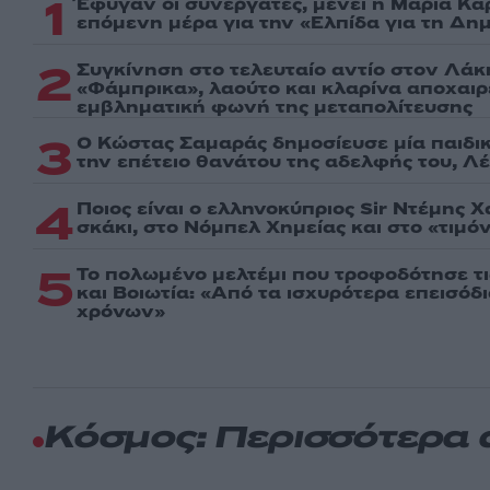
1
Έφυγαν οι συνεργάτες, μένει η Μαρία Κα
επόμενη μέρα για την «Ελπίδα για τη Δη
2
Συγκίνηση στο τελευταίο αντίο στον Λάκ
«Φάμπρικα», λαούτο και κλαρίνα αποχαι
εμβληματική φωνή της μεταπολίτευσης
3
Ο Κώστας Σαμαράς δημοσίευσε μία παιδι
την επέτειο θανάτου της αδελφής του, Λ
4
Ποιος είναι ο ελληνοκύπριος Sir Ντέμης 
σκάκι, στο Νόμπελ Χημείας και στο «τιμόν
5
Το πολωμένο μελτέμι που τροφοδότησε τι
και Βοιωτία: «Από τα ισχυρότερα επεισόδ
χρόνων»
Κόσμος: Περισσότερα