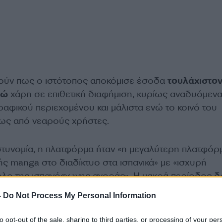
μούν πως ο ιστότοπος αποκόμισε έσοδα
τουλάχιστο
ρώ
χάρη σε επιθετική διαφήμιση, κυρίως αναδυόμεν
φικού περιεχομένου και μάλιστα ενώ το κοινό του
ως από νεαρούς χρήστες.
τυνομία, η πλατφόρμα ήταν «η μεγαλύτερη πλατφόρ
ς manga στο διαδίκτυο στα ισπανικά» με «ισχυρή
ολο της ισπανόφωνης αγοράς». Η μακρά περίοδος 
ντική οικονομική ζημία σε εκδότες, μεταφραστές κα
-
Do Not Process My Personal Information
νευματικών δικαιωμάτων.
to opt-out of the sale, sharing to third parties, or processing of your per