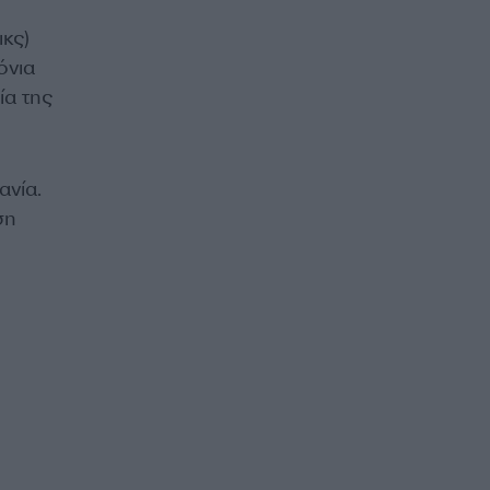
ικς)
όνια
ία της
ανία.
ση