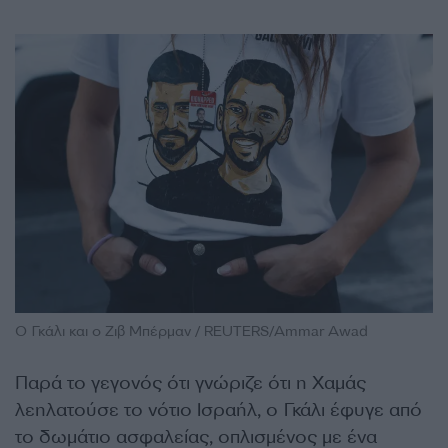
O Γκάλι και ο Ζιβ Μπέρμαν / REUTERS/Ammar Awad
Παρά το γεγονός ότι γνώριζε ότι η Χαμάς
λεηλατούσε το νότιο Ισραήλ, ο Γκάλι έφυγε από
το δωμάτιο ασφαλείας, οπλισμένος με ένα