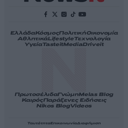
Ελλάδα
Κόσμος
Πολιτική
Οικονομία
Αθλητικά
Lifestyle
Τεχνολογία
Υγεία
Tasteit
Media
Driveit
Πρωτοσέλιδα
Γνώμη
Melas Blog
Καιρός
Παράξενες Ειδήσεις
Nikos Blog
Videos
Ταυτότητα
Επικοινωνία
Διαφήμιση