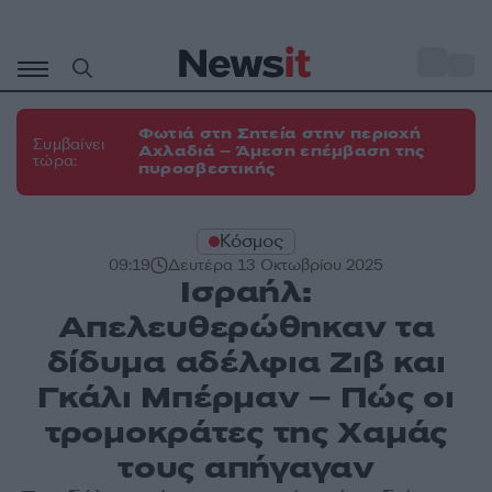
Μετάβαση
σε
o
31
περιεχόμενο
Φωτιά στη Σητεία στην περιοχή
Συμβαίνει
Αχλαδιά – Άμεση επέμβαση της
τώρα:
πυροσβεστικής
Κόσμος
09:19
Δευτέρα 13 Οκτωβρίου 2025
Ισραήλ:
Απελευθερώθηκαν τα
δίδυμα αδέλφια Ζιβ και
Γκάλι Μπέρμαν – Πώς οι
τρομοκράτες της Χαμάς
τους απήγαγαν