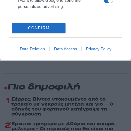
I want to allow Google to send me
Κόσμος
personalized advertising.
ΙΣΡΑΗΛ
ΟΜΗΡΟΙ
ΧΑΜΑΣ
Share:
CONFIRM
Ακολουθήστε το Νewsit.gr στο
Google News
και
ενημερωθείτε πρώτοι για όλη την ειδησεογραφία και τα
τελευταία νέα
της ημέρας
Data Deletion
Data Access
Privacy Policy
Πιο δημοφιλή
1
Σέρρες: Βίντεο ντοκουμέντο από το
τροχαίο με νεκρούς μητέρα και γιο – Ο
οδηγός του φορτηγού κατέγραψε τη
σύγκρουση
2
Έρχεται τριήμερο με 40άρια και ισχυρά
μελτέμια - Οι περιοχές που θα είναι πιο