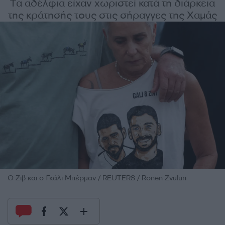
Tα αδέλφια είχαν χωριστεί κατά τη διάρκεια
της κράτησής τους στις σήραγγες της Χαμάς
O Ζιβ και o Γκάλι Μπέρμαν / REUTERS / Ronen Zvulun