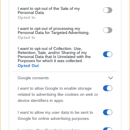
use your data for below specified purposes in below Google
consent section.
Σχόλια
I want to opt-out of the Sale of my
Personal Data.
Opted In
I want to opt-out of processing my
Personal Data for Targeted Advertising.
Opted In
Σχολίασε εδώ
I want to opt-out of Collection, Use,
Retention, Sale, and/or Sharing of my
Personal Data that Is Unrelated with the
Purposes for which it was collected.
50 /50
Opted Out
Google consents
I want to allow Google to enable storage
related to advertising like cookies on web or
2000 /2000
device identifiers in apps.
Υποβολή σχολίου
I want to allow my user data to be sent to
Google for online advertising purposes.
Όροι Χρήσης
. Το site προστατεύεται από reCAPTCHA, ισχύουν
Πολιτική Απορρήτου
&
Όροι Χρήσης
της Google.