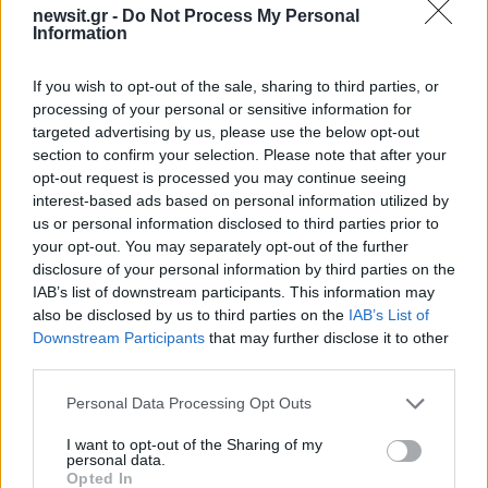
newsit.gr -
Do Not Process My Personal
Information
Αν τα χάσατε
If you wish to opt-out of the sale, sharing to third parties, or
processing of your personal or sensitive information for
targeted advertising by us, please use the below opt-out
section to confirm your selection. Please note that after your
opt-out request is processed you may continue seeing
interest-based ads based on personal information utilized by
us or personal information disclosed to third parties prior to
your opt-out. You may separately opt-out of the further
disclosure of your personal information by third parties on the
IAB’s list of downstream participants. This information may
Σοκαριστική υπόθεση στην
Μυστράς: Αλλαγή στ
also be disclosed by us to third parties on the
IAB’s List of
Κρήτη: Τουρίστας ρωτούσε
υπερασπιστική γραμμή
Downstream Participants
that may further disclose it to other
πόσο να πληρώσει για να
55χρονου που έκρυψε
third parties.
ασελγήσει σε 10χρονο
νεκρό πατέρα του σ
κορίτσι - Το παιδί καθόταν
καταψύκτη – Η αγά
Please note that this website/app uses one or more Google
Personal Data Processing Opt Outs
αμέριμνο σε αυλή
στους γονείς και η
services and may gather and store information including but
επιχείρησης
διαφωνία με την αδε
not limited to your visit or usage behaviour. You may click to
I want to opt-out of the Sharing of my
του
personal data.
grant or deny consent to Google and its third-party tags to
Opted In