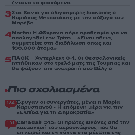
έντονα τα φαινόμενα
3
Στα Χανιά για ολιγοήμερες διακοπές ο
Κυριάκος Μητσοτάκης με την σύζυγό του
Μαρέβα
4
Marfin: Η 46χρονη πήρε προθεσμία για να
απολογηθεί την Τρίτη – «Είναι αθώα,
συμμετείχε στη διαδήλωση όπως και
100.000 άτομα»
5
ΠΑΟΚ – Άντερλεχτ 0-1: Οι Θεσσαλονικείς
ηττήθηκαν στο τρελό ματς της Τούμπας και
θα ψάξουν την ανατροπή στο Βέλγιο
Πιο σχολιασμένα
Έφυγαν οι συνεργάτες, μένει η Μαρία
184
Καρυστιανού - Η επόμενη μέρα για την
«Ελπίδα για τη Δημοκρατία»
Canadair 515: Οι πρώτες εικόνες από την
131
κατασκευή του αεροσκάφους που θα
επιχειρεί και τη νύχτα στα μέτωπα της