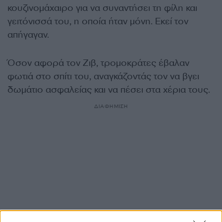
κουζινομάχαιρο για να συναντήσει τη φίλη και
γειτόνισσά του, η οποία ήταν μόνη. Εκεί τον
απήγαγαν.
Όσον αφορά τον Ζιβ, τρομοκράτες έβαλαν
φωτιά στο σπίτι του, αναγκάζοντάς τον να βγει
δωμάτιο ασφαλείας και να πέσει στα χέρια τους.
ΔΙΑΦΗΜΙΣΗ