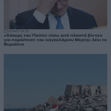
19:54
07.08.26
«Χάκερς του Πούτιν πίσω από πλαστό βίντεο
για παραίτηση του καγκελάριου Μερτς» λέει το
Βερολίνο