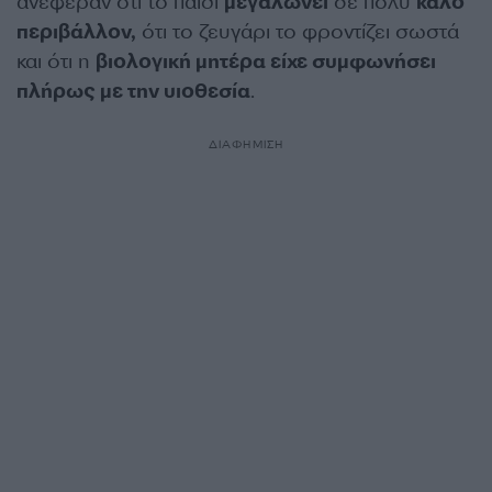
ανέφεραν ότι το παιδί
μεγαλώνει
σε πολύ
καλό
περιβάλλον,
ότι το ζευγάρι το φροντίζει σωστά
και ότι η
βιολογική μητέρα είχε συμφωνήσει
πλήρως με την υιοθεσία
.
ΔΙΑΦΗΜΙΣΗ