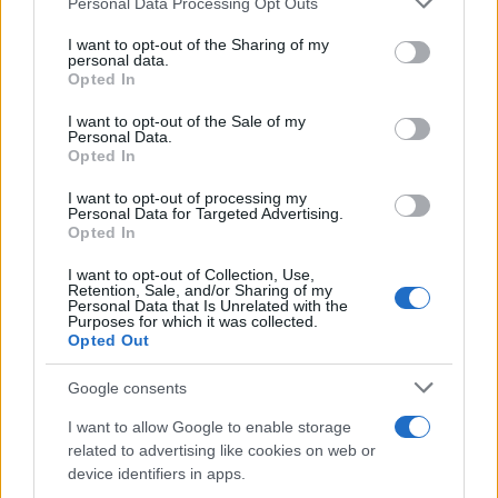
Personal Data Processing Opt Outs
services and may gather and store information including but
2000 /2000
not limited to your visit or usage behaviour. You may click to
I want to opt-out of the Sharing of my
personal data.
Υποβολή σχολίου
grant or deny consent to Google and its third-party tags to
Opted In
use your data for below specified purposes in below Google
consent section.
Όροι Χρήσης
. Το site προστατεύεται από reCAPTCHA, ισχύουν
I want to opt-out of the Sale of my
Πολιτική Απορρήτου
&
Όροι Χρήσης
της Google.
Personal Data.
Opted In
Κόσμος
I want to opt-out of processing my
ΓΟΝΕΙΣ
ΙΤΑΛΙΑ
Personal Data for Targeted Advertising.
Opted In
Share:
I want to opt-out of Collection, Use,
Retention, Sale, and/or Sharing of my
Ακολουθήστε το Νewsit.gr στο
Google News
και
Personal Data that Is Unrelated with the
ενημερωθείτε πρώτοι για όλη την ειδησεογραφία και τα
Purposes for which it was collected.
Opted Out
τελευταία νέα
της ημέρας
Google consents
I want to allow Google to enable storage
related to advertising like cookies on web or
device identifiers in apps.
Πιο δημοφιλή