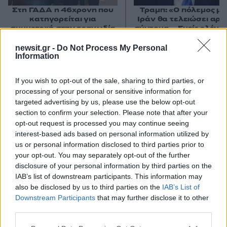
Στη ΓΑΔΑ η 46χρονη που
Τραμπ: «Ο πόλεμος με
κατηγορείται για
Ιράν θα τελειώσει αρκ
συμμετοχή στην τραγωδία
σύντομα – Εμείς ελέγχ
της Μαρφίν - Μεταφέρθηκε
τα Στενά του Ορμού
απευθείας από το
newsit.gr -
Do Not Process My Personal
αεροδρόμιο
Information
If you wish to opt-out of the sale, sharing to third parties, or
Σχόλια
processing of your personal or sensitive information for
targeted advertising by us, please use the below opt-out
section to confirm your selection. Please note that after your
opt-out request is processed you may continue seeing
interest-based ads based on personal information utilized by
us or personal information disclosed to third parties prior to
Σχολίασε εδώ
your opt-out. You may separately opt-out of the further
disclosure of your personal information by third parties on the
IAB’s list of downstream participants. This information may
50 /50
also be disclosed by us to third parties on the
IAB’s List of
Downstream Participants
that may further disclose it to other
third parties.
Please note that this website/app uses one or more Google