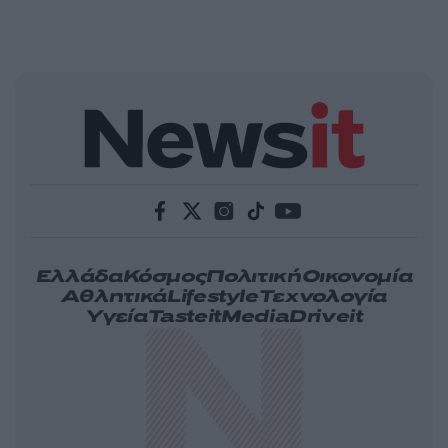
Ελλάδα
Κόσμος
Πολιτική
Οικονομία
Αθλητικά
Lifestyle
Τεχνολογία
Υγεία
Tasteit
Media
Driveit