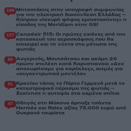
Μητσοτάκης στην υπογραφή συμφωνίας
198
για την ηλεκτρική διασύνδεση Ελλάδας –
Κύπρου: «Ισχυρή ψήφος εμπιστοσύνης» η
είσοδος της Meridiam στην GSI
Canadair 515: Οι πρώτες εικόνες από την
127
κατασκευή του αεροσκάφους που θα
επιχειρεί και τη νύχτα στα μέτωπα της
φωτιάς
Αυγερινός, Μουτσάτσου και ακόμη 20
85
πρώην στελέχη κατά Καρυστιανού: «Δεν
αποχωρήσαμε για καρέκλες», αιχμές για
«συγκεντρωτικό μοντέλο»
Κρανίου τόπος το Πόρτο Γερμενό μετά το
51
καταστροφικό πέρασμα της φωτιάς –
Ξεκίνησε η αυτοψία στα καμένα σπίτια
Οδηγός στη Μύκονο άρπαξε τσάντα
47
Hermès και Rolex αξίας 75.000 ευρώ από
Ουκρανό τουρίστα