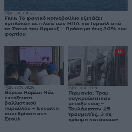
20:38
06.08.26
Fars: Το ιρανικό κοινοβούλιο εξετάζει
«μπλόκο» σε πλοία των ΗΠΑ και Ισραήλ από
τα Στενά του Ορμούζ – Πρόστιμα έως 20% του
φορτίου
16
20:33
06.08.26
20:31
06.08.26
Βόρεια Κορέα: Νέα
Γερμανία: Tραμ
εκτόξευση
συγκρούστηκαν
βαλλιστικού
μεταξύ τους –
πυραύλου – Έκτακτη
Τουλάχιστον 25
συνεδρίαση στη
τραυματίες, 3 σε
Σεούλ
κρίσιμη κατάσταση