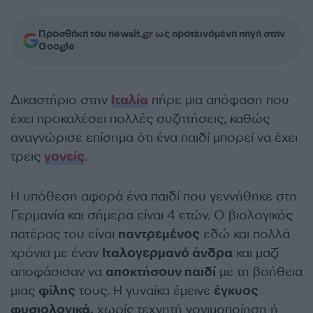
Προσθήκη του newsit.gr ως προτεινόμενη πηγή στην
Google
Δικαστήριο στην
Ιταλία
πήρε μια απόφαση που
έχει προκαλέσει πολλές συζητήσεις, καθώς
αναγνώρισε επίσημα ότι ένα παιδί μπορεί να έχει
τρεις
γονείς
.
Η υπόθεση αφορά ένα παιδί που γεννήθηκε στη
Γερμανία και σήμερα είναι 4 ετών. Ο βιολογικός
πατέρας του είναι
παντρεμένος
εδώ και πολλά
χρόνια με έναν
Ιταλογερμανό άνδρα
και μαζί
αποφάσισαν να
αποκτήσουν παιδί
με τη βοήθεια
μιας
φίλης
τους. Η γυναίκα έμεινε
έγκυος
φυσιολογικά,
χωρίς τεχνητή γονιμοποίηση ή