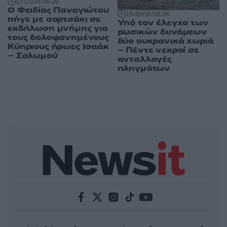
17:01
09.08.26
Ο Φειδίας Παναγιώτου
15:49
09.08.26
πήγε με σορτσάκι σε
Υπό τον έλεγχο των
εκδήλωση μνήμης για
ρωσικών δυνάμεων
τους δολοφονημένους
δύο ουκρανικά χωριά
Κύπριους ήρωες Ισαάκ
– Πέντε νεκροί σε
– Σολωμού
ανταλλαγές
πληγμάτων