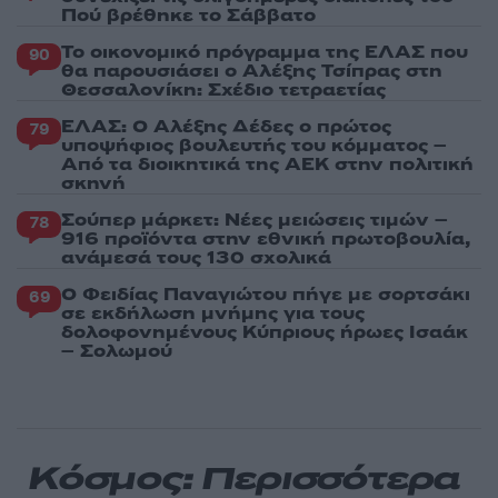
Πού βρέθηκε το Σάββατο
Το οικονομικό πρόγραμμα της ΕΛΑΣ που
90
θα παρουσιάσει ο Αλέξης Τσίπρας στη
Θεσσαλονίκη: Σχέδιο τετραετίας
ΕΛΑΣ: Ο Αλέξης Δέδες ο πρώτος
79
υποψήφιος βουλευτής του κόμματος –
Από τα διοικητικά της ΑΕΚ στην πολιτική
σκηνή
Σούπερ μάρκετ: Νέες μειώσεις τιμών –
78
916 προϊόντα στην εθνική πρωτοβουλία,
ανάμεσά τους 130 σχολικά
Ο Φειδίας Παναγιώτου πήγε με σορτσάκι
69
σε εκδήλωση μνήμης για τους
δολοφονημένους Κύπριους ήρωες Ισαάκ
– Σολωμού
Κόσμος: Περισσότερα