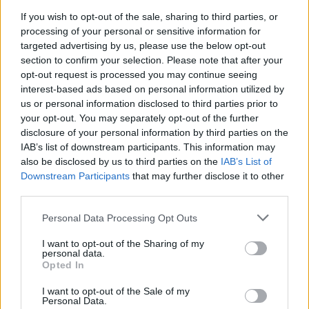
Νατάσα Ρέι.
If you wish to opt-out of the sale, sharing to third parties, or
processing of your personal or sensitive information for
targeted advertising by us, please use the below opt-out
Οι Μακρόν αρχικά κέρδισαν μια αγωγή για
section to confirm your selection. Please note that after your
συκοφαντική δυσφήμηση κατά των δύο
opt-out request is processed you may continue seeing
γυναικών το 2024, ωστόσο η απόφαση αυτή
interest-based ads based on personal information utilized by
us or personal information disclosed to third parties prior to
ανετράπη σε έφεση το 2025, για λόγους
your opt-out. You may separately opt-out of the further
ελευθερίας της έκφρασης και όχι βάσει της
disclosure of your personal information by third parties on the
αλήθειας του ισχυρισμού.
IAB’s list of downstream participants. This information may
also be disclosed by us to third parties on the
IAB’s List of
Downstream Participants
that may further disclose it to other
Οι Μακρόν προσέφυγαν κατά της απόφασης.
third parties.
Τον Ιούλιο, οι Μακρόν κατέθεσαν αγωγή κατά
Please note that this website/app uses one or more Google
Personal Data Processing Opt Outs
της Όουενς στις ΗΠΑ, καταγγέλλοντας ότι
services and may gather and store information including but
«αγνόησε όλα τα αξιόπιστα αποδεικτικά στοιχεία
not limited to your visit or usage behaviour. You may click to
I want to opt-out of the Sharing of my
personal data.
grant or deny consent to Google and its third-party tags to
που αναιρούσαν τον ισχυρισμό της, προκειμένου
Opted In
use your data for below specified purposes in below Google
να προωθήσει γνωστές θεωρίες συνωμοσίας
consent section.
I want to opt-out of the Sale of my
και συκοφάντες».
Personal Data.