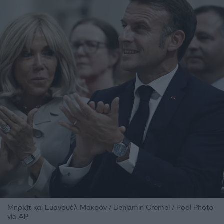
Μπριζίτ και Εμανουέλ Μακρόν / Benjamin Cremel / Pool Photo
via AP