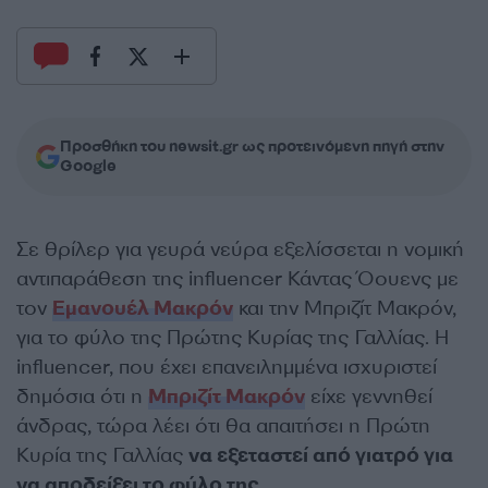
Προσθήκη του newsit.gr ως προτεινόμενη πηγή στην
Google
Σε θρίλερ για γευρά νεύρα εξελίσσεται η νομική
αντιπαράθεση της influencer Κάντας Όουενς με
τον
Εμανουέλ Μακρόν
και την Μπριζίτ Μακρόν,
για το φύλο της Πρώτης Κυρίας της Γαλλίας. Η
influencer, που έχει επανειλημμένα ισχυριστεί
δημόσια ότι η
Μπριζίτ Μακρόν
είχε γεννηθεί
άνδρας, τώρα λέει ότι θα απαιτήσει η Πρώτη
Κυρία της Γαλλίας
να εξεταστεί από γιατρό για
να αποδείξει το φύλο της.