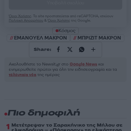
Υποβολή σχολίου
Όροι Χρήσης
. Το site προστατεύεται από reCAPTCHA, ισχύουν
Πολιτική Απορρήτου
&
Όροι Χρήσης
της Google.
Κόσμος
ΕΜΑΝΟΥΕΛ ΜΑΚΡΟΝ
ΜΠΡΙΖΙΤ ΜΑΚΡΟΝ
Share:
Ακολουθήστε το Νewsit.gr στο
Google News
και
ενημερωθείτε πρώτοι για όλη την ειδησεογραφία και τα
τελευταία νέα
της ημέρας
Πιο δημοφιλή
1
Μετέτρεψαν το Σαρακήνικο της Μήλου σε
ελικοδρόμιο – «Πάρκαραν» το ελικόπτερο