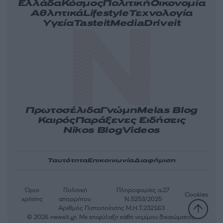
Ελλάδα
Κόσμος
Πολιτική
Οικονομία
Αθλητικά
Lifestyle
Τεχνολογία
Υγεία
Tasteit
Media
Driveit
Πρωτοσέλιδα
Γνώμη
Melas Blog
Καιρός
Παράξενες Ειδήσεις
Nikos Blog
Videos
Ταυτότητα
Επικοινωνία
Διαφήμιση
Όροι
Πολιτική
Πληροφορίες α.27
Cookies
χρήσης
απορρήτου
Ν.5253/2025
Αριθμός Πιστοποίησης Μ.Η.Τ.232163
© 2026 newsit.gr. Με επιφύλαξη κάθε νομίμου δικαιώματος.