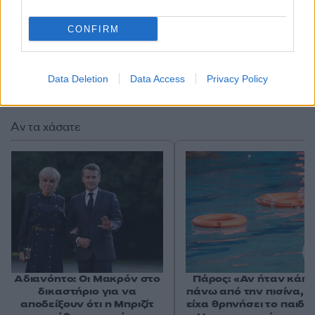
CONFIRM
Data Deletion
Data Access
Privacy Policy
Αν τα χάσατε
Αδιανόητο: Οι Μακρόν στο
Πάρος: «Αν ήταν κάπο
δικαστήριο για να
πάνω από την πισίνα, δ
αποδείξουν ότι η Μπριζίτ
είχα θρηνήσει το παιδί 