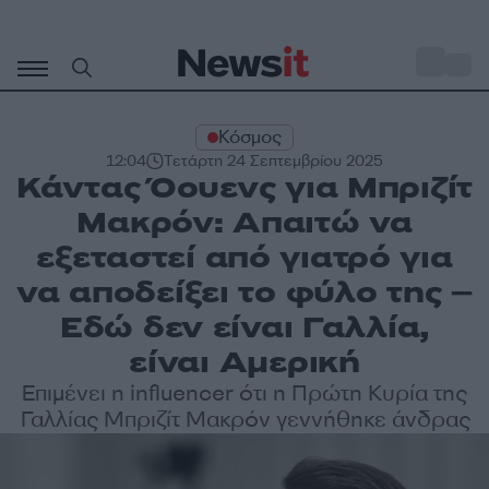
Μετάβαση
σε
o
27
περιεχόμενο
Κόσμος
12:04
Τετάρτη 24 Σεπτεμβρίου 2025
Κάντας Όουενς για Μπριζίτ
Μακρόν: Απαιτώ να
εξεταστεί από γιατρό για
να αποδείξει το φύλο της –
Εδώ δεν είναι Γαλλία,
είναι Αμερική
Επιμένει η influencer ότι η Πρώτη Κυρία της
Γαλλίας Μπριζίτ Μακρόν γεννήθηκε άνδρας