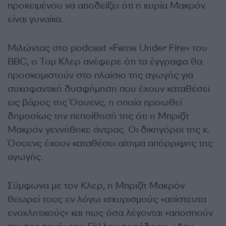
προκειμένου να αποδείξει ότι η κυρία Μακρόν
είναι γυναίκα.
Μιλώντας στο podcast «Fame Under Fire» του
BBC, ο Τομ Κλερ ανέφερε ότι τα έγγραφα θα
προσκομιστούν στο πλαίσιο της αγωγής για
συκοφαντική δυσφήμηση που έχουν καταθέσει
εις βάρος της Όουενς, η οποία προωθεί
δημοσίως την πεποίθησή της ότι η Μπριζίτ
Μακρόν γεννήθηκε άντρας. Οι δικηγόροι της κ.
Όουενς έχουν καταθέσει αίτημα απόρριψης της
αγωγής.
Σύμφωνα με τον Κλερ, η Μπριζίτ Μακρόν
θεωρεί τους εν λόγω ισχυρισμούς «απίστευτα
ενοχλητικούς» και πως όσα λέγονται «αποσπούν