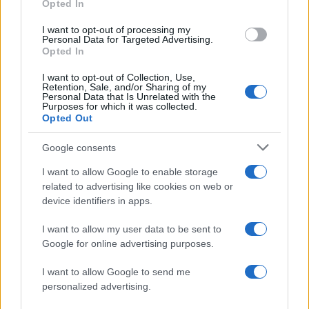
Opted In
Τον περασμένο Αύγουστο, ο Εμανουέλ Μακρόν
I want to opt-out of processing my
Personal Data for Targeted Advertising.
εξήγησε στο γαλλικό περιοδικό Paris Match γιατί
Opted In
επέλεξε με τη σύζυγό του να ακολουθήσουν τη
I want to opt-out of Collection, Use,
νομική οδό, τονίζοντας ότι αισθάνθηκαν πως
Retention, Sale, and/or Sharing of my
Personal Data that Is Unrelated with the
έπρεπε να υπερασπιστούν την τιμή τους απέναντι
Purposes for which it was collected.
Opted Out
στις ανοησίες που ακούγονται.
Google consents
Με τη νέα τους προσφυγή στις ΗΠΑ, οι Μακρόν
I want to allow Google to enable storage
επιδιώκουν να δώσουν οριστικό τέλος στη
related to advertising like cookies on web or
συκοφαντική εκστρατεία.
device identifiers in apps.
ΔΙΑΦΗΜΙΣΗ
I want to allow my user data to be sent to
Google for online advertising purposes.
I want to allow Google to send me
personalized advertising.