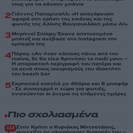
τους για να κάνουν μπάνιο
2
Γιάννης Παπαμιχαήλ: «Η απαγόρευση
αφορά στη χρήση της εικόνας και της
φωνής της Αλίκης Βουγιουκλάκη μέσω AI»
3
Μπρίτνεϊ Σπίαρς: Έκανε αποτυχημένο
μπότοξ και ανέβασε στο Instagram την
εμπειρία της
4
Πάρος: «Αν ήταν κάποιος πάνω από την
πισίνα, δε θα είχα θρηνήσει το παιδί μου» –
Η σπαρακτική περιγραφή του πατέρα και
τα κενά στους ισχυρισμούς του ιδιοκτήτη
του beach bar
5
Εκρηκτικό κοκτέιλ με 40άρια και 8 μποφόρ
- Σε συναγερμό η χώρα για φωτιές,
ενισχύονται οι άνεμοι τις επόμενες ημέρες
Πιο σχολιασμένα
Στην Κρήτη ο Κυριάκος Μητσοτάκης,
113
συνεχίζει τις ολιγοήμερες διακοπές του –