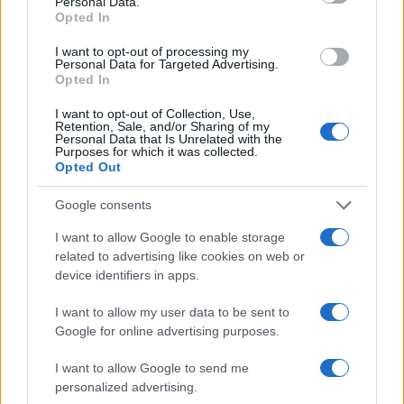
Personal Data.
Σχολίασε εδώ
Opted In
I want to opt-out of processing my
50 /50
Personal Data for Targeted Advertising.
Opted In
I want to opt-out of Collection, Use,
Retention, Sale, and/or Sharing of my
Personal Data that Is Unrelated with the
Purposes for which it was collected.
Opted Out
2000 /2000
Υποβολή σχολίου
Google consents
I want to allow Google to enable storage
Όροι Χρήσης
. Το site προστατεύεται από reCAPTCHA, ισχύουν
related to advertising like cookies on web or
Πολιτική Απορρήτου
&
Όροι Χρήσης
της Google.
device identifiers in apps.
Κόσμος
SHELL
TOTAL
ΟΥΚΡΑΝΙΑ
I want to allow my user data to be sent to
Google for online advertising purposes.
ΦΥΣΙΚΟ ΑΕΡΙΟ
I want to allow Google to send me
Share:
personalized advertising.