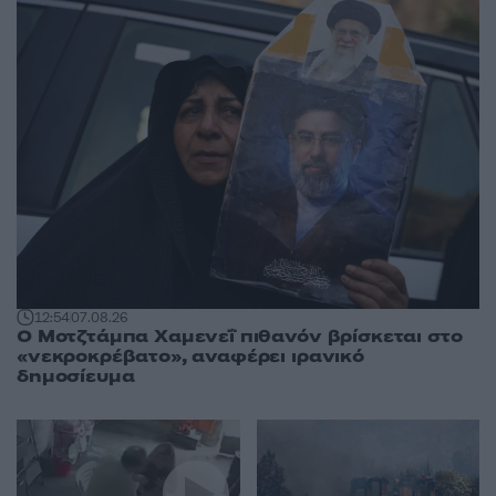
12:54
07.08.26
Ο Μοτζτάμπα Χαμενεΐ πιθανόν βρίσκεται στο
«νεκροκρέβατο», αναφέρει ιρανικό
δημοσίευμα