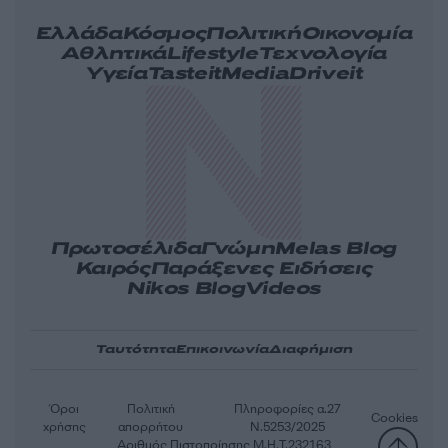
Ελλάδα
Κόσμος
Πολιτική
Οικονομία
Αθλητικά
Lifestyle
Τεχνολογία
Υγεία
Tasteit
Media
Driveit
Πρωτοσέλιδα
Γνώμη
Melas Blog
Καιρός
Παράξενες Ειδήσεις
Nikos Blog
Videos
Ταυτότητα
Επικοινωνία
Διαφήμιση
Όροι
Πολιτική
Πληροφορίες α.27
Cookies
χρήσης
απορρήτου
Ν.5253/2025
Αριθμός Πιστοποίησης Μ.Η.Τ.232163