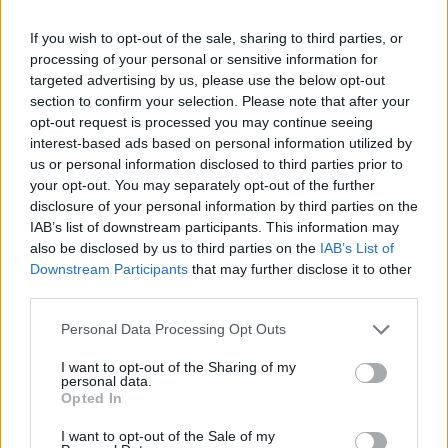
If you wish to opt-out of the sale, sharing to third parties, or
Ανανεώθηκε πριν
processing of your personal or sensitive information for
3 ώρες
targeted advertising by us, please use the below opt-out
section to confirm your selection. Please note that after your
opt-out request is processed you may continue seeing
interest-based ads based on personal information utilized by
us or personal information disclosed to third parties prior to
your opt-out. You may separately opt-out of the further
Τραγωδία στις Σέρρες: «Τα
Μυστράς: 11 μήνες μ
disclosure of your personal information by third parties on the
έχασα όλα, κάτι με
αναστολή στον 55χρ
IAB’s list of downstream participants. This information may
τράβαγε στην καρδιά μου»,
που έκρυβε τον νεκ
also be disclosed by us to third parties on the
IAB’s List of
λέει ο άνδρας που έχασε
πατέρα του σε καταψ
Downstream Participants
that may further disclose it to other
σύζυγο και γιο στο τροχαίο
– «Ήθελα να τον βλέ
third parties.
Please note that this website/app uses one or more Google
Personal Data Processing Opt Outs
Σχόλια
services and may gather and store information including but
not limited to your visit or usage behaviour. You may click to
I want to opt-out of the Sharing of my
personal data.
grant or deny consent to Google and its third-party tags to
Opted In
use your data for below specified purposes in below Google
consent section.
I want to opt-out of the Sale of my