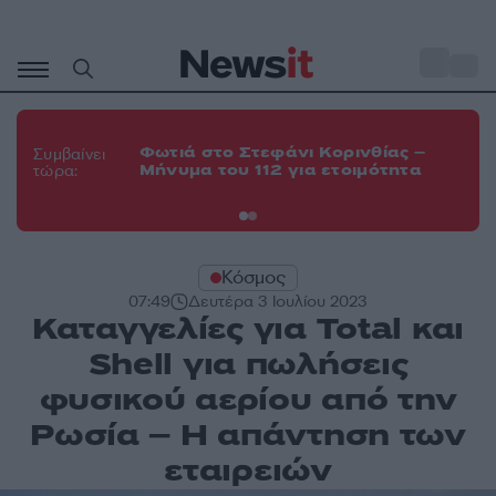
Μετάβαση
σε
o
35
περιεχόμενο
Φω
Φωτιά στο Στεφάνι Κορινθίας –
Θε
Συμβαίνει
Μήνυμα του 112 για ετοιμότητα
εν
τώρα:
οχ
Κόσμος
07:49
Δευτέρα 3 Ιουλίου 2023
Καταγγελίες για Total και
Shell για πωλήσεις
φυσικού αερίου από την
Ρωσία – Η απάντηση των
εταιρειών