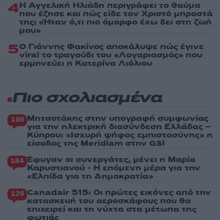
4
Η Αγγελική Ηλιάδη περιγράφει το θαύμα
που έζησε και πώς είδε τον Χριστό μπροστά
της: «Ήταν ό,τι πιο όμορφο έχω δει στη ζωή
μου»
5
Ο Γιάννης Φακίνος αποκάλυψε πώς έγινε
viral το τραγούδι του «Λογαριασμός» που
ερμηνεύει η Κατερίνα Λιόλιου
Πιο σχολιασμένα
Μητσοτάκης στην υπογραφή συμφωνίας
198
για την ηλεκτρική διασύνδεση Ελλάδας –
Κύπρου: «Ισχυρή ψήφος εμπιστοσύνης» η
είσοδος της Meridiam στην GSI
Έφυγαν οι συνεργάτες, μένει η Μαρία
184
Καρυστιανού - Η επόμενη μέρα για την
«Ελπίδα για τη Δημοκρατία»
Canadair 515: Οι πρώτες εικόνες από την
129
κατασκευή του αεροσκάφους που θα
επιχειρεί και τη νύχτα στα μέτωπα της
φωτιάς