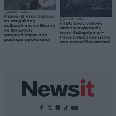
09:40
07.08.26
Περού: Βίντεο δείχνει
08:29
07.08.26
τη στιγμή της
ΗΠΑ: Ένας νεκρός
σεξουαλικής επίθεσης
από τις πυρκαγιές
σε 26χρονη
στην Καλιφόρνια –
τραγουδίστρια από
Πτώμα βρέθηκε μέσα
μαέστρο ορχήστρας
στα αποκαΐδια σπιτιού