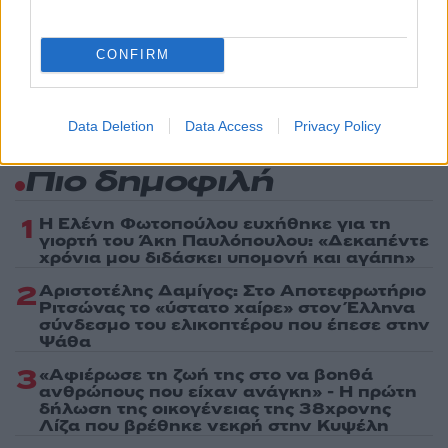
Ακολουθήστε το Νewsit.gr στο
Google News
και
ενημερωθείτε πρώτοι για όλη την ειδησεογραφία και τα
τελευταία νέα
της ημέρας
CONFIRM
Data Deletion
Data Access
Privacy Policy
Πιο δημοφιλή
1
Η Ελένη Φωτοπούλου ευχήθηκε για τη
γιορτή του Άκη Παυλόπουλου: «Δεκαπέντε
χρόνια μου διδάσκει υπομονή και αγάπη»
2
Αριστοτέλης Δαμίγος: Στο Αποτεφρωτήριο
Ριτσώνας το «ύστατο χαίρε» στον Έλληνα
σύνδεσμο του ελικοπτέρου που έπεσε στην
Ψάθα
3
«Αφιέρωσε τη ζωή της στο να βοηθά
ανθρώπους που είχαν ανάγκη» - Η πρώτη
δήλωση της οικογένειας της 38χρονης
Λίζα που βρέθηκε νεκρή στην Κυψέλη