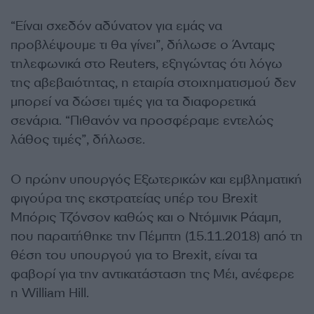
“Είναι σχεδόν αδύνατον για εμάς να
προβλέψουμε τι θα γίνει”, δήλωσε ο Άνταμς
τηλεφωνικά στο Reuters, εξηγώντας ότι λόγω
της αβεβαιότητας, η εταιρία στοιχηματισμού δεν
μπορεί να δώσει τιμές για τα διαφορετικά
σενάρια. “Πιθανόν να προσφέραμε εντελώς
λάθος τιμές”, δήλωσε.
Ο πρώην υπουργός Εξωτερικών και εμβληματική
φιγούρα της εκστρατείας υπέρ του Brexit
Μπόρις Τζόνσον καθώς και ο Ντόμινικ Ράαμπ,
που παραιτήθηκε την Πέμπτη (15.11.2018) από τη
θέση του υπουργού για το Brexit, είναι τα
φαβορί για την αντικατάσταση της Μέι, ανέφερε
η William Hill.