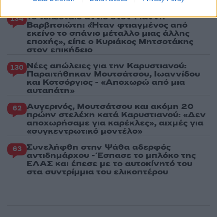
είσοδος της Meridiam στην GSI
Το τελευταίο αντίο στον Γιάννη
134
Βαρβιτσιώτη: «Ήταν φτιαγμένος από
εκείνο το σπάνιο μέταλλο μιας άλλης
εποχής», είπε ο Κυριάκος Μητσοτάκης
στον επικήδειο
Νέες απώλειες για την Καρυστιανού:
130
Παραιτήθηκαν Μουτσάτσου, Ιωαννίδου
και Κοτσόργιος - «Αποχωρώ από μια
αυταπάτη»
Αυγερινός, Μουτσάτσου και ακόμη 20
62
πρώην στελέχη κατά Καρυστιανού: «Δεν
αποχωρήσαμε για καρέκλες», αιχμές για
«συγκεντρωτικό μοντέλο»
Συνελήφθη στην Ψάθα αδερφός
63
αντιδημάρχου - Έσπασε το μπλόκο της
ΕΛΑΣ και έπεσε με το αυτοκίνητό του
στα συντρίμμια του ελικοπτέρου