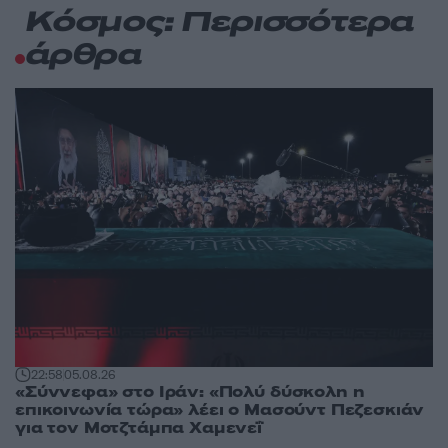
Κόσμος: Περισσότερα
άρθρα
22:58
05.08.26
«Σύννεφα» στο Ιράν: «Πολύ δύσκολη η
επικοινωνία τώρα» λέει ο Μασούντ Πεζεσκιάν
για τον Μοτζτάμπα Χαμενεΐ