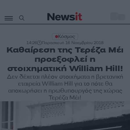
Μετάβαση
σε
o
28
περιεχόμενο
Κόσμος
14:26
Παρασκευή 16 Νοεμβρίου 2018
Καθαίρεση της Τερέζα Μέι
προεξοφλεί η
στοιχηματική William Hill!
Δεν δέχεται πλέον στοιχήματα η βρετανική
εταιρεία William Hill για το πότε θα
αποχωρήσει η πρωθυπουργός της χώρας
Τερέζα Μέι!