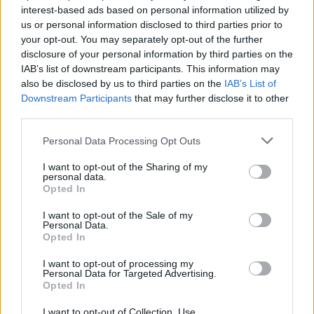
Όροι Χρήσης
. Το site προστατεύεται από reCAPTCHA, ισχύουν
interest-based ads based on personal information utilized by
Πολιτική Απορρήτου
&
Όροι Χρήσης
της Google.
us or personal information disclosed to third parties prior to
Κόσμος
your opt-out. You may separately opt-out of the further
BREXIT
WILLIAM HILL
ΒΡΕΤΑΝΙΑ
disclosure of your personal information by third parties on the
IAB’s list of downstream participants. This information may
ΟΠΑΠ
ΣΤΟΙΧΗΜΑΤΙΣΜΟΣ
ΤΕΡΕΖΑ ΜΕΙ
also be disclosed by us to third parties on the
IAB’s List of
Share:
Downstream Participants
that may further disclose it to other
third parties.
Ακολουθήστε το Νewsit.gr στο
Google News
και
Please note that this website/app uses one or more Google
Personal Data Processing Opt Outs
ενημερωθείτε πρώτοι για όλη την ειδησεογραφία και τα
services and may gather and store information including but
τελευταία νέα
της ημέρας
not limited to your visit or usage behaviour. You may click to
I want to opt-out of the Sharing of my
personal data.
grant or deny consent to Google and its third-party tags to
Opted In
use your data for below specified purposes in below Google
consent section.
I want to opt-out of the Sale of my
Personal Data.
Opted In
Πιο δημοφιλή
I want to opt-out of processing my
Personal Data for Targeted Advertising.
1
Τουρισμός για Όλους 2026: Σήμερα ανοίγει
Opted In
η πλατφόρμα – Ποια ΑΦΜ προηγούνται
στις αιτήσεις
I want to opt-out of Collection, Use,