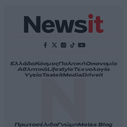
Ελλάδα
Κόσμος
Πολιτική
Οικονομία
Αθλητικά
Lifestyle
Τεχνολογία
Υγεία
Tasteit
Media
Driveit
Πρωτοσέλιδα
Γνώμη
Melas Blog