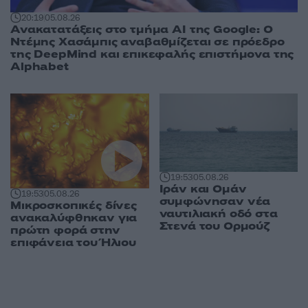
20:19
05.08.26
Ανακατατάξεις στο τμήμα AI της Google: Ο
Ντέμης Χασάμπις αναβαθμίζεται σε πρόεδρο
της DeepMind και επικεφαλής επιστήμονα της
Alphabet
19:53
05.08.26
Ιράν και Ομάν
19:53
05.08.26
συμφώνησαν νέα
Μικροσκοπικές δίνες
ναυτιλιακή οδό στα
ανακαλύφθηκαν για
Στενά του Ορμούζ
πρώτη φορά στην
επιφάνεια του Ήλιου