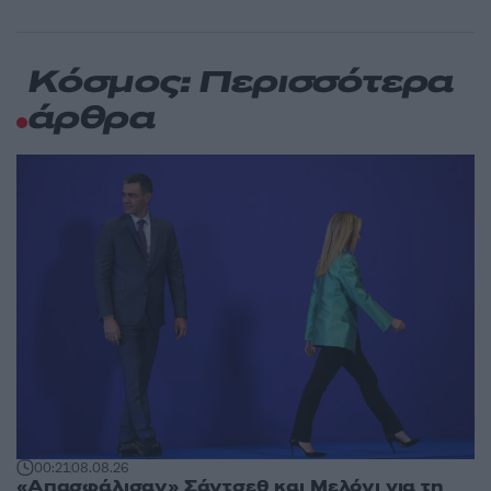
Κόσμος: Περισσότερα
άρθρα
00:21
08.08.26
«Απασφάλισαν» Σάντσεθ και Μελόνι για τη