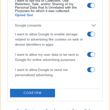
I want to opt-out of Collection, Use,
Retention, Sale, and/or Sharing of my
Personal Data that Is Unrelated with the
Υποβολή σχολίου
Purposes for which it was collected.
Opted Out
Όροι Χρήσης
. Το site προστατεύεται από reCAPTCHA, ισχύουν
Πολιτική Απορρήτου
&
Όροι Χρήσης
της Google.
Google consents
Κόσμος
I want to allow Google to enable storage
ΕΘΕΛΟΝΤΗΣ
ΕΜΒΟΛΙΟ
ΚΟΡΟΝΟΪΟΣ
related to advertising like cookies on web or
device identifiers in apps.
Share:
I want to allow my user data to be sent to
Ακολουθήστε το Νewsit.gr στο
Google News
και
Google for online advertising purposes.
ενημερωθείτε πρώτοι για όλη την ειδησεογραφία και τα
τελευταία νέα
της ημέρας
I want to allow Google to send me
personalized advertising.
CONFIRM
Πιο δημοφιλή