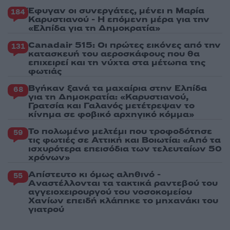
Έφυγαν οι συνεργάτες, μένει η Μαρία
184
Καρυστιανού - Η επόμενη μέρα για την
«Ελπίδα για τη Δημοκρατία»
Canadair 515: Οι πρώτες εικόνες από την
131
κατασκευή του αεροσκάφους που θα
επιχειρεί και τη νύχτα στα μέτωπα της
φωτιάς
Βγήκαν ξανά τα μαχαίρια στην Ελπίδα
68
για τη Δημοκρατία: «Καρυστιανού,
Γρατσία και Γαλανός μετέτρεψαν το
κίνημα σε φοβικό αρχηγικό κόμμα»
Το πολωμένο μελτέμι που τροφοδότησε
59
τις φωτιές σε Αττική και Βοιωτία: «Από τα
ισχυρότερα επεισόδια των τελευταίων 50
χρόνων»
Απίστευτο κι όμως αληθινό -
55
Aναστέλλονται τα τακτικά ραντεβού του
αγγειοχειρουργού του νοσοκομείου
Χανίων επειδή κλάπηκε το μηχανάκι του
γιατρού