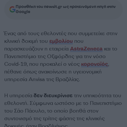
Προσθήκη του newsit.gr ως προτεινόμενη πηγή στην
Google
Ένας από τους εθελοντές που συμμετείχε στην
κλινική δοκιμή του
εμβολίου
που
παρασκευάζουν η εταιρεία
AstraZeneca
και το
Πανεπιστήμιο της Οξφόρδης για την νόσο
Covid-19, που προκαλεί ο νέος
κορονοϊός
,
πέθανε όπως ανακοίνωσε η υγειονομική
υπηρεσία Anvisa της Βραζιλίας.
Η υπηρεσία
δεν διευκρίνισε
την υπηκοότητα του
εθελοντή. Σύμφωνα ωστόσο με το Πανεπιστήμιο
του Σάο Πάουλο, το οποίο βοηθά στον
συντονισμό της τρίτης φάσης της κλινικής
δοκιμής, ήταν Βραζιλιάνος.