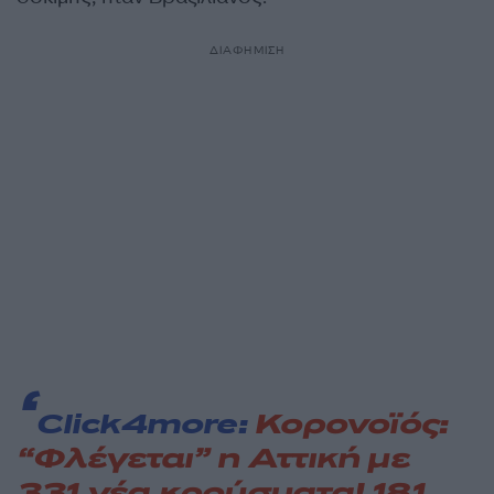
ΔΙΑΦΗΜΙΣΗ
Click4more:
Κορονοϊός:
“Φλέγεται” η Αττική με