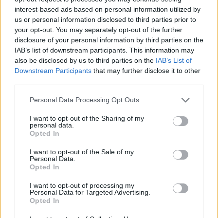
με κρούσματα στην Αττική
πόσο να πληρώσει για
interest-based ads based on personal information utilized by
- «Καμπανάκι» από τον
ασελγήσει σε 10χρο
us or personal information disclosed to third parties prior to
Ιατρικό Σύλλογο Αθηνών
κορίτσι - Το παιδί καθ
your opt-out. You may separately opt-out of the further
για την προστασία της
αμέριμνο σε αυλή
δημόσιας υγείας
επιχείρησης
disclosure of your personal information by third parties on the
IAB’s list of downstream participants. This information may
also be disclosed by us to third parties on the
IAB’s List of
Σχόλια
Downstream Participants
that may further disclose it to other
third parties.
Please note that this website/app uses one or more Google
Personal Data Processing Opt Outs
services and may gather and store information including but
not limited to your visit or usage behaviour. You may click to
I want to opt-out of the Sharing of my
personal data.
Σχολίασε εδώ
grant or deny consent to Google and its third-party tags to
Opted In
use your data for below specified purposes in below Google
consent section.
I want to opt-out of the Sale of my
50 /50
Personal Data.
Opted In
I want to opt-out of processing my
Personal Data for Targeted Advertising.
Opted In
2000 /2000