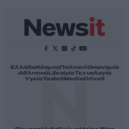
Ελλάδα
Κόσμος
Πολιτική
Οικονομία
Αθλητικά
Lifestyle
Τεχνολογία
Υγεία
Tasteit
Media
Driveit