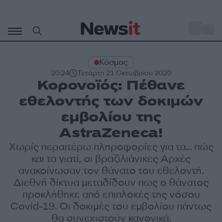
Μετάβαση
σε
o
29
περιεχόμενο
Κόσμος
20:24
Τετάρτη 21 Οκτωβρίου 2020
Κορονοϊός: Πέθανε
εθελοντής των δοκιμών
εμβολίου της
AstraZeneca!
Χωρίς περαιτέρω πληροφορίες για τα... πώς
και τα γιατί, οι βραζιλιάνικες Αρχές
ανακοίνωσαν τον θάνατο του εθελοντή.
Διεθνή δίκτυα μεταδίδουν πως ο θάνατος
προκλήθηκε από επιπλοκές της νόσου
Covid-19. Οι δοκιμές του εμβολίου πάντως
θα συνεχιστούν κανονικά.