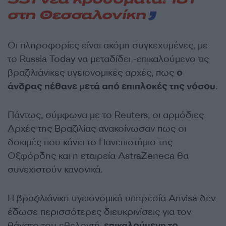
331 νέα κρούσματα! 181
στη Θεσσαλονίκη
Οι πληροφορίες είναι ακόμη συγκεχυμένες, με
το Russia Today να μεταδίδει -επικαλούμενο τις
βραζιλιάνικες υγειονομικές αρχές, πως
ο
άνδρας πέθανε μετά από επιπλοκές της νόσου
.
Πάντως, σύμφωνα με το Reuters, οι αρμόδιες
Αρχές της Βραζιλίας ανακοίνωσαν πως οι
δοκιμές που κάνει το Πανεπιστήμιο της
Οξφόρδης και η εταιρεία AstraZeneca θα
συνεχιστούν κανονικά.
Η βραζιλιάνικη υγειονομική υπηρεσία Anvisa δεν
έδωσε περισσότερες διευκρινίσεις για τον
θάνατο του εθελοντή,
επικαλούμενη το