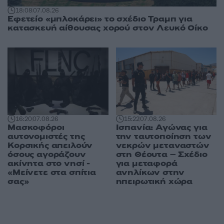
18:08
07.08.26
Εφετείο «μπλοκάρει» το σχέδιο Τραμπ για
κατασκευή αίθουσας χορού στον Λευκό Οίκο
16:20
07.08.26
15:22
07.08.26
Μασκοφόροι
Ισπανία: Αγώνας για
αυτονομιστές της
την ταυτοποίηση των
Κορσικής απειλούν
νεκρών μεταναστών
όσους αγοράζουν
στη Θέουτα – Σχέδιο
ακίνητα στο νησί -
για μεταφορά
«Μείνετε στα σπίτια
ανηλίκων στην
σας»
ηπειρωτική χώρα