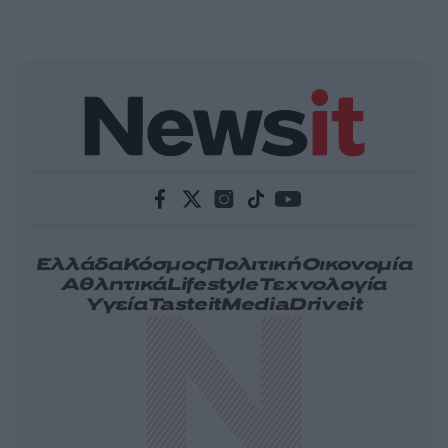
Ελλάδα
Κόσμος
Πολιτική
Οικονομία
Αθλητικά
Lifestyle
Τεχνολογία
Υγεία
Tasteit
Media
Driveit