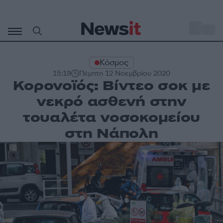
Μετάβαση
σε
o
31
περιεχόμενο
Κόσμος
15:19
Πέμπτη 12 Νοεμβρίου 2020
Κορονοϊός: Βίντεο σοκ με
νεκρό ασθενή στην
τουαλέτα νοσοκομείου
στη Νάπολη