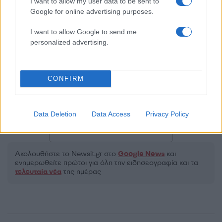
I want to allow my user data to be sent to
Google for online advertising purposes.
2000 /2000
I want to allow Google to send me
personalized advertising.
Υποβολή σχολίου
Όροι Χρήσης
. Το site προστατεύεται από reCAPTCHA, ισχύουν
CONFIRM
Πολιτική Απορρήτου
&
Όροι Χρήσης
της Google.
Κόσμος
ΙΤΑΛΙΑ
ΚΟΡΟΝΟΪΟΣ
ΝΑΠΟΛΗ
Data Deletion
Data Access
Privacy Policy
Share:
Ακολουθήστε το Νewsit.gr στο
Google News
και
ενημερωθείτε πρώτοι για όλη την ειδησεογραφία και τα
τελευταία νέα
της ημέρας