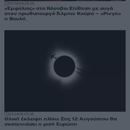
00:16
09.08.26
«Εμφύλιος» στο Κόσοβο: Επίθεση με αυγά
στον πρωθυπουργό Άλμπιν Κούρτι – «Ρινγκ»
η Βουλή
23:24
08.08.26
Ολική έκλειψη ηλίου: Στις 12 Αυγούστου θα
σκοτεινιάσει η μισή Ευρώπη