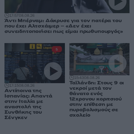
17:57
08.08.26
Άντι Μπέρναμ: Δάκρυσε για τον πατέρα του
που έχει Αλτσχάιμερ – «Δεν έχει
συνειδητοποιήσει πως είμαι πρωθυπουργός»
5
15:43
08.08.26
Ταϊλάνδη: Στους 9 οι
17:15
08.08.26
νεκροί μετά τον
Αντίποινα της
θάνατο ενός
Ισπανίας: Απαντά
12χρονου κοριτσιού
στην Ιταλία με
στην επίθεση με
αναστολή της
πυροβολισμούς σε
Συνθήκης του
σχολείο
Σένγκεν