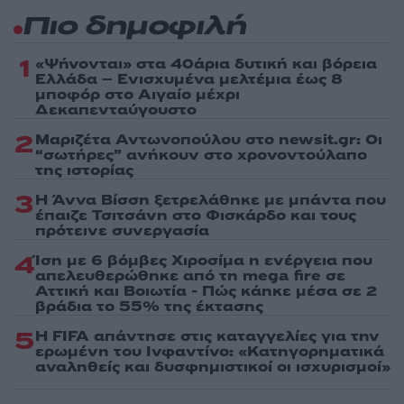
Πιο δημοφιλή
1
«Ψήνονται» στα 40άρια δυτική και βόρεια
Ελλάδα – Ενισχυμένα μελτέμια έως 8
μποφόρ στο Αιγαίο μέχρι
Δεκαπενταύγουστο
2
Μαριζέτα Αντωνοπούλου στο newsit.gr: Οι
“σωτήρες” ανήκουν στο χρονοντούλαπο
της ιστορίας
3
Η Άννα Βίσση ξετρελάθηκε με μπάντα που
έπαιζε Τσιτσάνη στο Φισκάρδο και τους
πρότεινε συνεργασία
4
Ίση με 6 βόμβες Χιροσίμα η ενέργεια που
απελευθερώθηκε από τη mega fire σε
Αττική και Βοιωτία - Πώς κάηκε μέσα σε 2
βράδια το 55% της έκτασης
5
Η FIFA απάντησε στις καταγγελίες για την
ερωμένη του Ινφαντίνο: «Κατηγορηματικά
αναληθείς και δυσφημιστικοί οι ισχυρισμοί»