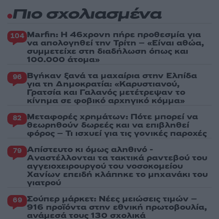
Πιο σχολιασμένα
Marfin: Η 46χρονη πήρε προθεσμία για
104
να απολογηθεί την Τρίτη – «Είναι αθώα,
συμμετείχε στη διαδήλωση όπως και
100.000 άτομα»
Βγήκαν ξανά τα μαχαίρια στην Ελπίδα
96
για τη Δημοκρατία: «Καρυστιανού,
Γρατσία και Γαλανός μετέτρεψαν το
κίνημα σε φοβικό αρχηγικό κόμμα»
Μεταφορές χρημάτων: Πότε μπορεί να
82
θεωρηθούν δωρεές και να επιβληθεί
φόρος – Τι ισχυεί για τις γονικές παροχές
Απίστευτο κι όμως αληθινό -
79
Aναστέλλονται τα τακτικά ραντεβού του
αγγειοχειρουργού του νοσοκομείου
Χανίων επειδή κλάπηκε το μηχανάκι του
γιατρού
Σούπερ μάρκετ: Νέες μειώσεις τιμών –
69
916 προϊόντα στην εθνική πρωτοβουλία,
ανάμεσά τους 130 σχολικά