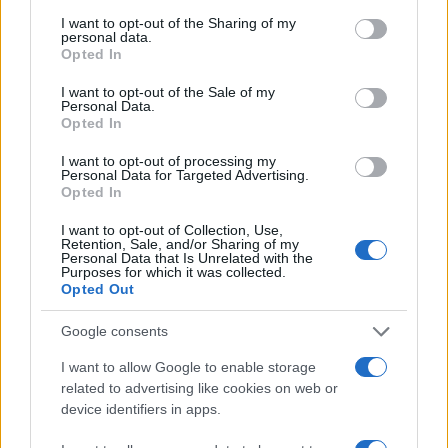
services and may gather and store information including but
not limited to your visit or usage behaviour. You may click to
I want to opt-out of the Sharing of my
personal data.
grant or deny consent to Google and its third-party tags to
Opted In
use your data for below specified purposes in below Google
Τραγωδία με 4χρονο αγόρι
Ζέστη και θυελλώδε
consent section.
I want to opt-out of the Sale of my
στην Πάρο: Τα τρία σημεία
άνεμοι, με ριπές που 
Personal Data.
που εστιάζουν οι
φτάνουν τα 80 χλμ/ώρ
Opted In
αστυνομικοί για τον πνιγμό
«Red Code» σε 6 περιο
στην πισίνα
για κίνδυνο πυρκαγι
I want to opt-out of processing my
Personal Data for Targeted Advertising.
Opted In
Σχόλια
I want to opt-out of Collection, Use,
Retention, Sale, and/or Sharing of my
Personal Data that Is Unrelated with the
Purposes for which it was collected.
Opted Out
Σχολίασε εδώ
Google consents
I want to allow Google to enable storage
related to advertising like cookies on web or
50 /50
device identifiers in apps.