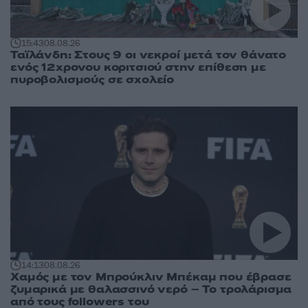
15:43
08.08.26
Ταϊλάνδη: Στους 9 οι νεκροί μετά τον θάνατο
ενός 12χρονου κοριτσιού στην επίθεση με
πυροβολισμούς σε σχολείο
14:13
08.08.26
Χαμός με τον Μπρούκλιν Μπέκαμ που έβρασε
ζυμαρικά με θαλασσινό νερό – Το τρολάρισμα
από τους followers του