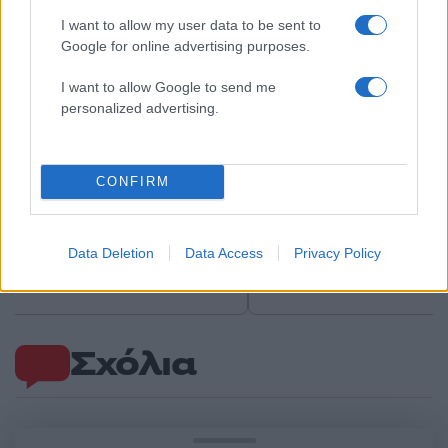
I want to allow my user data to be sent to
Google for online advertising purposes.
I want to allow Google to send me
personalized advertising.
CONFIRM
Καιρός «hot – dry – windy»
Σε 57χρονη αγνοούμ
τις επόμενες 48 ώρες:
από την Κυψέλη ανήκε
Αυξημένος ο κίνδυνος
σορός που βρέθηκε σ
Data Deletion
Data Access
Privacy Policy
φωτιάς, συναγερμός σε 6
Λυκαβηττό - Από πτώσ
περιφέρειες
θάνατός της
Σχόλια