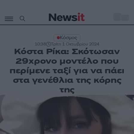
Μετάβαση
σε
o
35
περιεχόμενο
Κόσμος
10:38
Τρίτη 1 Οκτωβρίου 2024
Κόστα Ρίκα: Σκότωσαν
29χρονο μοντέλο που
περίμενε ταξί για να πάει
στα γενέθλια της κόρης
της