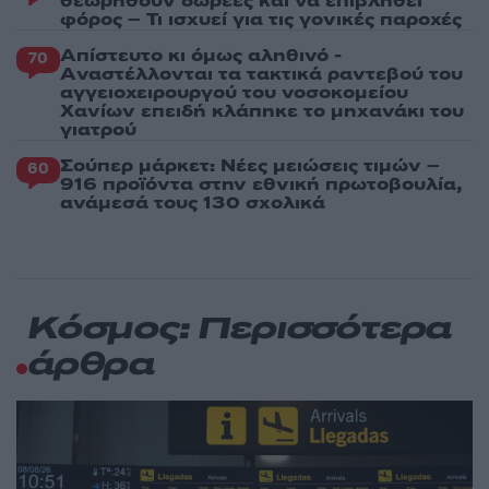
θεωρηθούν δωρεές και να επιβληθεί
φόρος – Τι ισχυεί για τις γονικές παροχές
Απίστευτο κι όμως αληθινό -
70
Aναστέλλονται τα τακτικά ραντεβού του
αγγειοχειρουργού του νοσοκομείου
Χανίων επειδή κλάπηκε το μηχανάκι του
γιατρού
Σούπερ μάρκετ: Νέες μειώσεις τιμών –
60
916 προϊόντα στην εθνική πρωτοβουλία,
ανάμεσά τους 130 σχολικά
Κόσμος: Περισσότερα
άρθρα