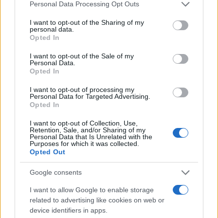
Please note that this website/app uses one or more Google
Personal Data Processing Opt Outs
αλλά πραγματικά δεν ξέρουμε τι συνέβη»
services and may gather and store information including but
ανέφερε χαρακτηριστικά.
not limited to your visit or usage behaviour. You may click to
I want to opt-out of the Sharing of my
personal data.
grant or deny consent to Google and its third-party tags to
Opted In
use your data for below specified purposes in below Google
Πηγή φωτό:
dailymail.co.uk
consent section.
I want to opt-out of the Sale of my
Personal Data.
ΔΙΑΦΗΜΙΣΗ
Opted In
I want to opt-out of processing my
Personal Data for Targeted Advertising.
Opted In
I want to opt-out of Collection, Use,
Retention, Sale, and/or Sharing of my
Personal Data that Is Unrelated with the
Purposes for which it was collected.
Opted Out
Google consents
I want to allow Google to enable storage
related to advertising like cookies on web or
device identifiers in apps.
Αν τα χάσατε