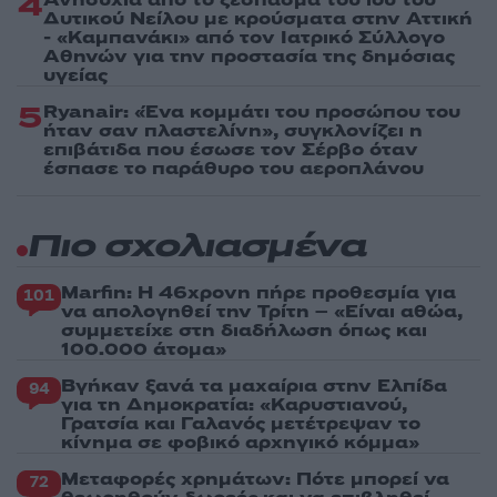
4
Ανησυχία από το ξέσπασμα του ιού του
Δυτικού Νείλου με κρούσματα στην Αττική
- «Καμπανάκι» από τον Ιατρικό Σύλλογο
Αθηνών για την προστασία της δημόσιας
υγείας
5
Ryanair: «Ένα κομμάτι του προσώπου του
ήταν σαν πλαστελίνη», συγκλονίζει η
επιβάτιδα που έσωσε τον Σέρβο όταν
έσπασε το παράθυρο του αεροπλάνου
Πιο σχολιασμένα
Marfin: Η 46χρονη πήρε προθεσμία για
101
να απολογηθεί την Τρίτη – «Είναι αθώα,
συμμετείχε στη διαδήλωση όπως και
100.000 άτομα»
Βγήκαν ξανά τα μαχαίρια στην Ελπίδα
94
για τη Δημοκρατία: «Καρυστιανού,
Γρατσία και Γαλανός μετέτρεψαν το
κίνημα σε φοβικό αρχηγικό κόμμα»
Μεταφορές χρημάτων: Πότε μπορεί να
72