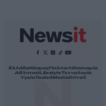
Ελλάδα
Κόσμος
Πολιτική
Οικονομία
Αθλητικά
Lifestyle
Τεχνολογία
Υγεία
Tasteit
Media
Driveit