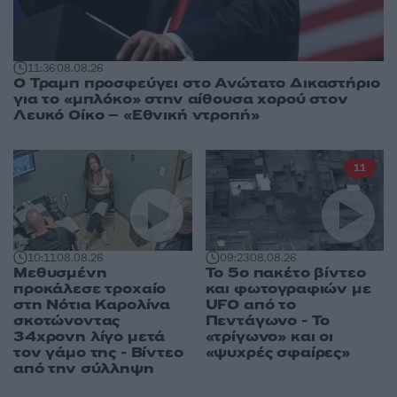
11:36
08.08.26
Ο Τραμπ προσφεύγει στο Ανώτατο Δικαστήριο
για το «μπλόκο» στην αίθουσα χορού στον
Λευκό Οίκο – «Εθνική ντροπή»
11
10:11
08.08.26
09:23
08.08.26
Μεθυσμένη
Το 5ο πακέτο βίντεο
προκάλεσε τροχαίο
και φωτογραφιών με
στη Νότια Καρολίνα
UFO από το
σκοτώνοντας
Πεντάγωνο - Το
34χρονη λίγο μετά
«τρίγωνο» και οι
τον γάμο της - Βίντεο
«ψυχρές σφαίρες»
από την σύλληψη