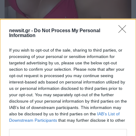
newsit.gr -
Do Not Process My Personal
Information
If you wish to opt-out of the sale, sharing to third parties, or
processing of your personal or sensitive information for
targeted advertising by us, please use the below opt-out
section to confirm your selection. Please note that after your
opt-out request is processed you may continue seeing
interest-based ads based on personal information utilized by
us or personal information disclosed to third parties prior to
your opt-out. You may separately opt-out of the further
disclosure of your personal information by third parties on the
«Η αλήθεια είναι ότι τα πήγαινε καλά με όλους»,
IAB’s list of downstream participants. This information may
also be disclosed by us to third parties on the
IAB’s List of
είπε ο συγγενής της. «Της πήραν όλα τα
Downstream Participants
that may further disclose it to other
υπάρχοντά της, θα πιστεύαμε ότι ήταν σαν
third parties.
ληστεία ή κάτι τέτοιο, μάλλον πάλεψε μαζί τους,