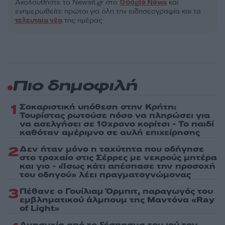
Ακολουθήστε το Νewsit.gr στο
Google News
και
ενημερωθείτε πρώτοι για όλη την ειδησεογραφία και τα
τελευταία νέα
της ημέρας
Πιο δημοφιλή
1
Σοκαριστική υπόθεση στην Κρήτη:
Τουρίστας ρωτούσε πόσο να πληρώσει για
να ασελγήσει σε 10χρονο κορίτσι - Το παιδί
καθόταν αμέριμνο σε αυλή επιχείρησης
2
Δεν ήταν μόνο η ταχύτητα που οδήγησε
στο τροχαίο στις Σέρρες με νεκρούς μητέρα
και γιο - «Ίσως κάτι απέσπασε την προσοχή
του οδηγού» λέει πραγματογνώμονας
3
Πέθανε ο Γουίλιαμ Όρμπιτ, παραγωγός του
εμβληματικού άλμπουμ της Μαντόνα «Ray
of Light»