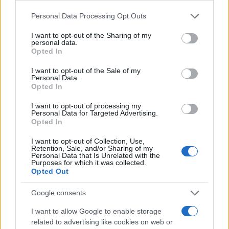
Σεφερλής είναι περήφανος για μένα που
είμαι εργατικός»
Please note that this website/app uses one or more Google
Personal Data Processing Opt Outs
services and may gather and store information including but
5
Παράταση για να δώσουν εξηγήσεις πήραν
not limited to your visit or usage behaviour. You may click to
I want to opt-out of the Sharing of my
ιδιοκτήτης και χειριστής που «πάρκαραν»
personal data.
grant or deny consent to Google and its third-party tags to
το ελικόπτερο στο Σαρακήνικο
Opted In
use your data for below specified purposes in below Google
consent section.
I want to opt-out of the Sale of my
Personal Data.
Πιο σχολιασμένα
Opted In
Μετέτρεψαν το Σαρακήνικο της Μήλου
I want to opt-out of processing my
165
Personal Data for Targeted Advertising.
σε ελικοδρόμιο – «Πάρκαραν» το
Opted In
ελικόπτερο τους για να κάνουν μπάνιο
Στην Κρήτη ο Κυριάκος Μητσοτάκης,
136
I want to opt-out of Collection, Use,
συνεχίζει τις ολιγοήμερες διακοπές του –
Retention, Sale, and/or Sharing of my
Personal Data that Is Unrelated with the
Πού βρέθηκε το Σάββατο
Purposes for which it was collected.
Opted Out
Αλέξης Τσίπρας: Από την καταγγελία του
125
«καθεστώτος» σε πρόταση
διακυβέρνησης – «Το 2015 ήξερα τι
Google consents
ήθελα, αλλά δεν ήξερα πώς να το κάνω»
I want to allow Google to enable storage
Ο Φειδίας Παναγιώτου πήγε με σορτσάκι
102
related to advertising like cookies on web or
σε εκδήλωση μνήμης για τους