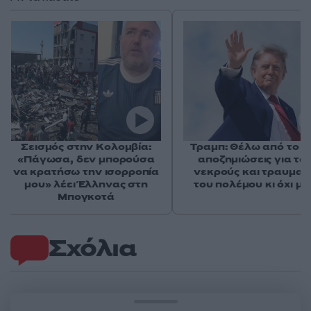
Σεισμός στην Κολομβία:
Τραμπ: Θέλω από το Ι
«Πάγωσα, δεν μπορούσα
αποζημιώσεις για το
να κρατήσω την ισορροπία
νεκρούς και τραυματί
μου» λέει Έλληνας στη
του πολέμου κι όχι μ
Μπογκοτά
Σχόλια