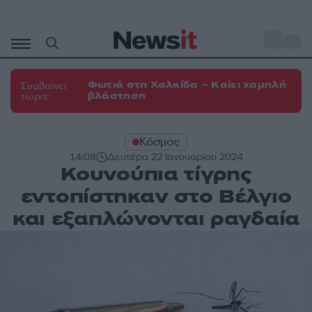
Μετάβαση
σε
o
30
περιεχόμενο
Φωτιά στη Χαλκίδα – Καίει χαμηλή
Συμβαίνει
βλάστηση
τώρα:
Κόσμος
14:08
Δευτέρα 22 Ιανουαρίου 2024
Κουνούπια τίγρης
εντοπίστηκαν στο Βέλγιο
και εξαπλώνονται ραγδαία