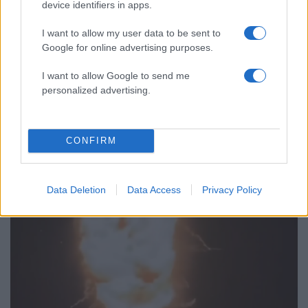
device identifiers in apps.
δολοφονημένους Κύπριους ήρωες Ισαάκ
– Σολωμού
I want to allow my user data to be sent to
Το οικονομικό πρόγραμμα της ΕΛΑΣ που
99
Google for online advertising purposes.
θα παρουσιάσει ο Αλέξης Τσίπρας στη
Θεσσαλονίκη: Σχέδιο τετραετίας
I want to allow Google to send me
personalized advertising.
Κόσμος: Περισσότερα
CONFIRM
άρθρα
Data Deletion
Data Access
Privacy Policy