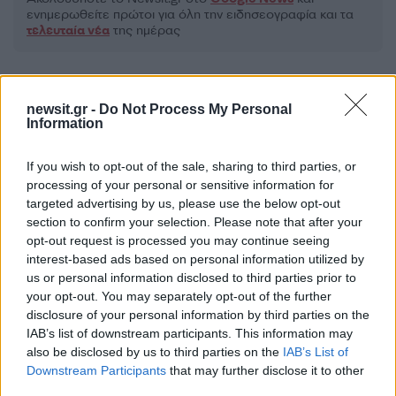
ενημερωθείτε πρώτοι για όλη την ειδησεογραφία και τα
τελευταία νέα
της ημέρας
newsit.gr -
Do Not Process My Personal
Information
Πιο δημοφιλή
If you wish to opt-out of the sale, sharing to third parties, or
1
Βελτιωμένη η εικόνα της φωτιάς στον
processing of your personal or sensitive information for
Κουβαρά: Παραδόθηκαν στις φλόγες
targeted advertising by us, please use the below opt-out
κτηνοτροφικές μονάδες – Εκκενώθηκε ο
section to confirm your selection. Please note that after your
Άγιος Στυλιανός
opt-out request is processed you may continue seeing
2
Η Μαρία Καρυστιανού απαντά για τις
interest-based ads based on personal information utilized by
μαζικές αποχωρήσεις: Είχαμε αντιληφθεί
us or personal information disclosed to third parties prior to
το παρακίνημα, ο Θανάσης Αυγερινός μας
your opt-out. You may separately opt-out of the further
προσέγγισε
disclosure of your personal information by third parties on the
3
Δήμητρα Αλεξανδράκη σε Ιωάννα Τούνη:
IAB’s list of downstream participants. This information may
«Χρόνια πολλά, να περάσεις τέλεια στις
also be disclosed by us to third parties on the
IAB’s List of
Μαλδίβες, παλιοζηλιάρα»
Downstream Participants
that may further disclose it to other
4
Γιώργος Κοντογιάννης: «Ο Μάρκος
third parties.