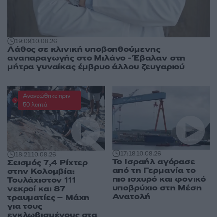
19:09
10.08.26
Λάθος σε κλινική υποβοηθούμενης
αναπαραγωγής στο Μιλάνο - Έβαλαν στη
μήτρα γυναίκας έμβρυο άλλου ζευγαριού
Ανανεώθηκε πριν
50 λεπτά
17:18
10.08.26
18:21
10.08.26
Το Ισραήλ αγόρασε
Σεισμός 7,4 Ρίχτερ
από τη Γερμανία το
στην Κολομβία:
πιο ισχυρό και φονικό
Τουλάχιστον 111
υποβρύχιο στη Μέση
νεκροί και 87
Ανατολή
τραυματίες – Μάχη
για τους
εγκλωβισμένους στα