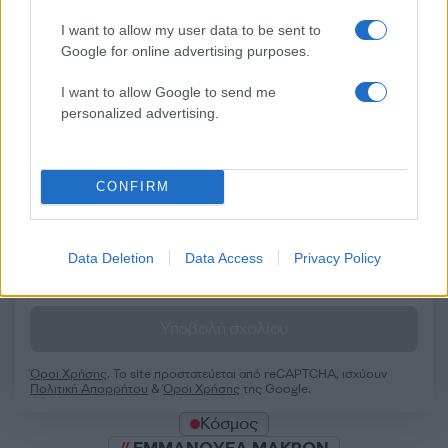
Σχόλια
I want to allow my user data to be sent to
Google for online advertising purposes.
I want to allow Google to send me
Σχολίασε εδώ
personalized advertising.
50 /50
CONFIRM
Data Deletion
Data Access
Privacy Policy
2000 /2000
Υποβολή σχολίου
Όροι Χρήσης
. Το site προστατεύεται από reCAPTCHA, ισχύουν
Πολιτική Απορρήτου
&
Όροι Χρήσης
της Google.
Κόσμος