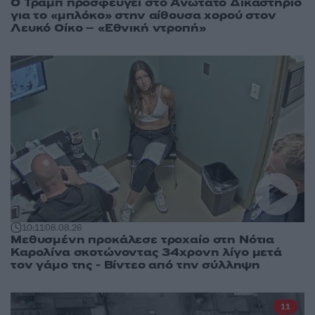
Ο Τραμπ προσφεύγει στο Ανώτατο Δικαστήριο
για το «μπλόκο» στην αίθουσα χορού στον
Λευκό Οίκο – «Εθνική ντροπή»
10:11
08.08.26
Μεθυσμένη προκάλεσε τροχαίο στη Νότια
Καρολίνα σκοτώνοντας 34χρονη λίγο μετά
τον γάμο της - Βίντεο από την σύλληψη
11