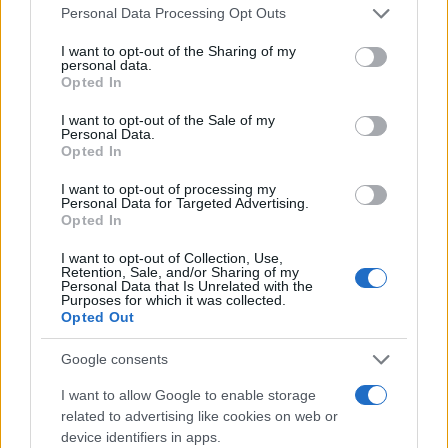
Please note that this website/app uses one or more Google
Personal Data Processing Opt Outs
services and may gather and store information including but
not limited to your visit or usage behaviour. You may click to
I want to opt-out of the Sharing of my
personal data.
Αν τα χάσατε
grant or deny consent to Google and its third-party tags to
Opted In
use your data for below specified purposes in below Google
consent section.
I want to opt-out of the Sale of my
Ανανεώθηκε πριν
Personal Data.
25 λεπτά
Opted In
I want to opt-out of processing my
Personal Data for Targeted Advertising.
Opted In
I want to opt-out of Collection, Use,
Retention, Sale, and/or Sharing of my
Θρίλερ στον Λυκαβηττό:
Συναγερμός για φωτιέ
Personal Data that Is Unrelated with the
Purposes for which it was collected.
Βρέθηκε πτώμα σε σπηλιά
επόμενα 24ωρα: Άνε
Opted Out
κοντά στο εκκλησάκι των
έως 9 μποφόρ και 39°
Αγίων Ισιδώρων -
Αττική και Βοιωτία στ
Φωτογραφίες από το
«επικίνδυνες» περιοχ
Google consents
σημείο
I want to allow Google to enable storage
related to advertising like cookies on web or
device identifiers in apps.