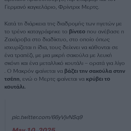
Γερμανό καγκελάριο, Φρίντριχ Μερτς.
Κατά τη διάρκεια της διαδρομής των ηγετών με
το τρένο καταγράφηκε το
βίντεο
που ανέβασε η
Ζαχάροβα στο διαδίκτυο, στο οποίο όπως
ισχυρίζεται η ίδια, τους δείχνει να κάθονται σε
ένα τραπέζι, με μια μικρή σακούλα με λευκή
σκόνη και ένα μεταλλικό κουτάλι – ορατά για λίγο
. Ο Μακρόν φαίνεται να
βάζει την σακούλα στην
τσέπη
, ενώ ο Μερτς φαίνεται να
κρύβει το
κουτάλι.
pic.twitter.com/66yVjvNSq9
May 10, 2025