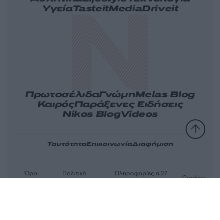
Υγεία
Tasteit
Media
Driveit
Πρωτοσέλιδα
Γνώμη
Melas Blog
Καιρός
Παράξενες Ειδήσεις
Nikos Blog
Videos
Ταυτότητα
Επικοινωνία
Διαφήμιση
Όροι
Πολιτική
Πληροφορίες α.27
Cookies
χρήσης
απορρήτου
Ν.5253/2025
Αριθμός Πιστοποίησης Μ.Η.Τ.232163
© 2026 newsit.gr. Με επιφύλαξη κάθε νομίμου δικαιώματος.