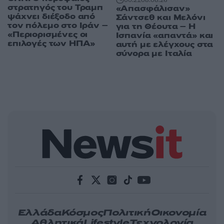
στρατηγός του Τραμπ
«Απασφάλισαν»
ψάχνει διέξοδο από
Σάντσεθ και Μελόνι
τον πόλεμο στο Ιράν –
για τη Θέουτα – Η
«Περιορισμένες οι
Ισπανία «απαντά» και
επιλογές των ΗΠΑ»
αυτή με ελέγχους στα
σύνορα με Ιταλία
Ελλάδα
Κόσμος
Πολιτική
Οικονομία
Αθλητικά
Lifestyle
Τεχνολογία