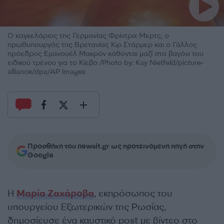
Ο καγκελάριος της Γερμανίας Φρίντριχ Μερτς, ο
πρωθυπουργός της Βρετανίας Κιρ Στάρμερ και ο Γάλλος
πρόεδρος Εμανουέλ Μακρόν κάθονται μαζί στο βαγόνι του
ειδικού τρένου για το Κίεβο /Photo by: Kay Nietfeld/picture-
alliance/dpa/AP Images
Προσθήκη του newsit.gr ως προτεινόμενη πηγή στην
Google
Η
Μαρία Ζαχάροβα
, εκπρόσωπος του
υπουργείου Εξωτερικών της Ρωσίας,
δημοσίευσε ένα καυστικό post με βίντεο στο