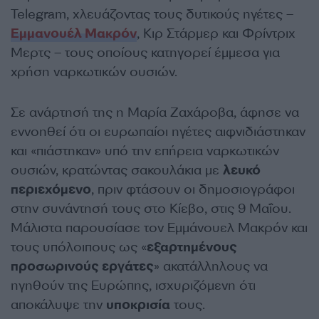
Telegram, χλευάζοντας τους δυτικούς ηγέτες –
Εμμανουέλ Μακρόν
, Κιρ Στάρμερ και Φρίντριχ
Μερτς – τους οποίους κατηγορεί έμμεσα για
χρήση ναρκωτικών ουσιών.
Σε ανάρτησή της η Μαρία Ζαχάροβα, άφησε να
εννοηθεί ότι οι ευρωπαίοι ηγέτες αιφνιδιάστηκαν
και «πιάστηκαν» υπό την επήρεια ναρκωτικών
ουσιών, κρατώντας σακουλάκια με
λευκό
περιεχόμενο
, πριν φτάσουν οι δημοσιογράφοι
στην συνάντησή τους στο Κίεβο, στις 9 Μαΐου.
Μάλιστα παρουσίασε τον Εμμάνουελ Μακρόν και
τους υπόλοιπους ως «
εξαρτημένους
προσωρινούς εργάτες
» ακατάλληλους να
ηγηθούν της Ευρώπης, ισχυριζόμενη ότι
αποκάλυψε την
υποκρισία
τους.