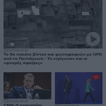
09:23
08.08.26
Το 5ο πακέτο βίντεο και φωτογραφιών με UFO
από το Πεντάγωνο - Το «τρίγωνο» και οι
«ψυχρές σφαίρες»
13
08:21
08.08.26
CNN: Ο κορυφαίος
00:21
08.08.26