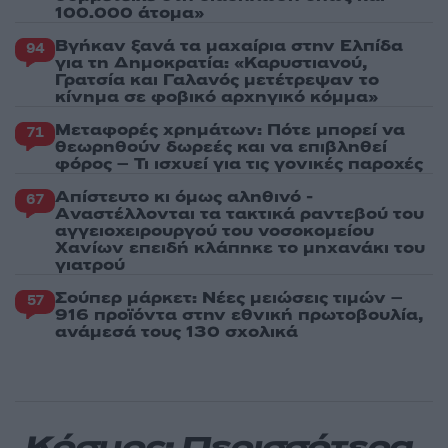
100.000 άτομα»
Βγήκαν ξανά τα μαχαίρια στην Ελπίδα
94
για τη Δημοκρατία: «Καρυστιανού,
Γρατσία και Γαλανός μετέτρεψαν το
κίνημα σε φοβικό αρχηγικό κόμμα»
Μεταφορές χρημάτων: Πότε μπορεί να
71
θεωρηθούν δωρεές και να επιβληθεί
φόρος – Τι ισχυεί για τις γονικές παροχές
Απίστευτο κι όμως αληθινό -
67
Aναστέλλονται τα τακτικά ραντεβού του
αγγειοχειρουργού του νοσοκομείου
Χανίων επειδή κλάπηκε το μηχανάκι του
γιατρού
Σούπερ μάρκετ: Νέες μειώσεις τιμών –
57
916 προϊόντα στην εθνική πρωτοβουλία,
ανάμεσά τους 130 σχολικά