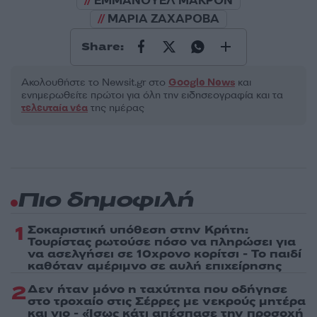
ΕΜΜΑΝΟΥΕΛ ΜΑΚΡΟΝ
ΜΑΡΙΑ ΖΑΧΑΡΟΒΑ
Share:
Ακολουθήστε το Νewsit.gr στο
Google News
και
ενημερωθείτε πρώτοι για όλη την ειδησεογραφία και τα
τελευταία νέα
της ημέρας
Πιο δημοφιλή
1
Σοκαριστική υπόθεση στην Κρήτη:
Τουρίστας ρωτούσε πόσο να πληρώσει για
να ασελγήσει σε 10χρονο κορίτσι - Το παιδί
καθόταν αμέριμνο σε αυλή επιχείρησης
2
Δεν ήταν μόνο η ταχύτητα που οδήγησε
στο τροχαίο στις Σέρρες με νεκρούς μητέρα
και γιο - «Ίσως κάτι απέσπασε την προσοχή