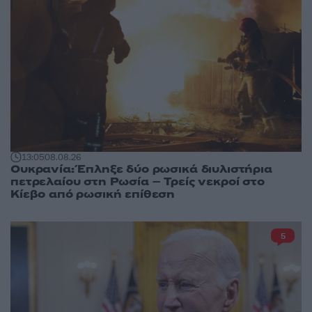
13:05
08.08.26
Ουκρανία: Έπληξε δύο ρωσικά διυλιστήρια
πετρελαίου στη Ρωσία – Τρείς νεκροί στο
Κίεβο από ρωσική επίθεση
5