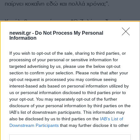
παίρνει κοκαΐνη εδώ και πολλά χρόνια;”.
Και έλαβα την απάντηση: “Ο Ζελένσκι δεν είναι ο
μόνος άνθρωπος που μπορεί να κάνει κάτι
newsit.gr -
Do Not Process My Personal
τέτοιο: Για την ΕΕ, αυτό είναι ένα φυσιολογικό
Information
φαινόμενο –
πολλοί αρχηγοί δυτικών κρατών
If you wish to opt-out of the sale, sharing to third parties, or
κάνουν χρήση ναρκωτικών
“».
processing of your personal or sensitive information for
targeted advertising by us, please use the below opt-out
ΔΙΑΦΗΜΙΣΗ
section to confirm your selection. Please note that after your
opt-out request is processed you may continue seeing
interest-based ads based on personal information utilized by
us or personal information disclosed to third parties prior to
your opt-out. You may separately opt-out of the further
disclosure of your personal information by third parties on the
IAB’s list of downstream participants. This information may
also be disclosed by us to third parties on the
IAB’s List of
Downstream Participants
that may further disclose it to other
third parties.