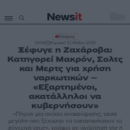
Μετάβαση
σε
o
34
περιεχόμενο
Κόσμος
19:54
Κυριακή 11 Μαΐου 2025
Ξέφυγε η Ζαχάροβα:
Κατηγορεί Μακρόν, Σολτς
και Μερτς για χρήση
ναρκωτικών –
«Εξαρτημένοι,
ακατάλληλοι να
κυβερνήσουν»
«Πήραν μία ανάσα ανακούφισης, τόσο
μεγάλη που ξέχασαν να τακτοποιήσουν τα
σύνεργά τους», γράφει σε ανάρτησή της η