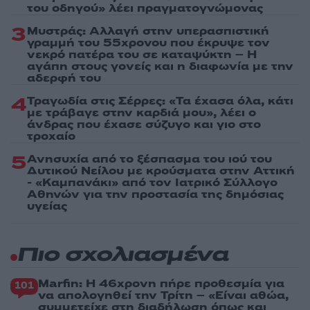
του οδηγού» λέει πραγματογνώμονας
3
Μυστράς: Αλλαγή στην υπερασπιστική
γραμμή του 55χρονου που έκρυψε τον
νεκρό πατέρα του σε καταψύκτη – Η
αγάπη στους γονείς και η διαφωνία με την
αδερφή του
4
Τραγωδία στις Σέρρες: «Τα έχασα όλα, κάτι
με τράβαγε στην καρδιά μου», λέει ο
άνδρας που έχασε σύζυγο και γιο στο
τροχαίο
5
Ανησυχία από το ξέσπασμα του ιού του
Δυτικού Νείλου με κρούσματα στην Αττική
- «Καμπανάκι» από τον Ιατρικό Σύλλογο
Αθηνών για την προστασία της δημόσιας
υγείας
Πιο σχολιασμένα
Marfin: Η 46χρονη πήρε προθεσμία για
101
να απολογηθεί την Τρίτη – «Είναι αθώα,
συμμετείχε στη διαδήλωση όπως και