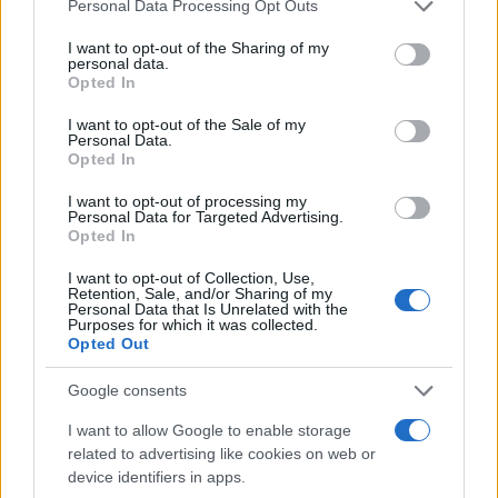
Please note that this website/app uses one or more Google
Personal Data Processing Opt Outs
στις Σέρρες με νεκρούς
55χρονου που έκρυψε
services and may gather and store information including but
μητέρα και γιο - «Ίσως κάτι
νεκρό πατέρα του σ
not limited to your visit or usage behaviour. You may click to
I want to opt-out of the Sharing of my
απέσπασε την προσοχή
καταψύκτη – Η αγά
personal data.
του οδηγού» λέει
στους γονείς και η
grant or deny consent to Google and its third-party tags to
Opted In
πραγματογνώμονας
διαφωνία με την αδε
use your data for below specified purposes in below Google
του
consent section.
I want to opt-out of the Sale of my
Personal Data.
Opted In
Σχόλια
I want to opt-out of processing my
Personal Data for Targeted Advertising.
Opted In
I want to opt-out of Collection, Use,
Retention, Sale, and/or Sharing of my
Σχολίασε εδώ
Personal Data that Is Unrelated with the
Purposes for which it was collected.
Opted Out
50 /50
Google consents
I want to allow Google to enable storage
related to advertising like cookies on web or
device identifiers in apps.