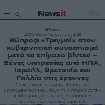
Μετάβαση
σε
o
34
περιεχόμενο
Κόσμος
13:50
Κυριακή 11 Ιανουαρίου 2026
Κύπρος: «Τριγμοί» στον
κυβερνητικό συνασπισμό
μετά το επίμαχο βίντεο –
Ξένες υπηρεσίες από ΗΠΑ,
Ισραήλ, Βρετανία και
Γαλλία στις έρευνες
Σύμφωνα με το cyprus times, στο
εσωτερικό των κομμάτων που στηρίζουν την
κυβέρνηση, οι πρώτες αντιδράσεις
χαρακτηρίστηκαν από αμηχανία