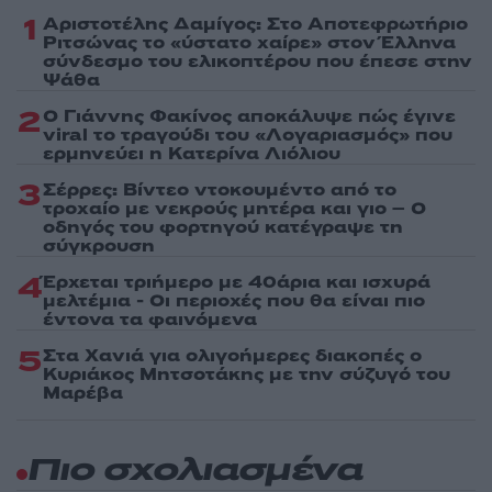
1
Αριστοτέλης Δαμίγος: Στο Αποτεφρωτήριο
Ριτσώνας το «ύστατο χαίρε» στον Έλληνα
σύνδεσμο του ελικοπτέρου που έπεσε στην
Ψάθα
2
Ο Γιάννης Φακίνος αποκάλυψε πώς έγινε
viral το τραγούδι του «Λογαριασμός» που
ερμηνεύει η Κατερίνα Λιόλιου
3
Σέρρες: Βίντεο ντοκουμέντο από το
τροχαίο με νεκρούς μητέρα και γιο – Ο
οδηγός του φορτηγού κατέγραψε τη
σύγκρουση
4
Έρχεται τριήμερο με 40άρια και ισχυρά
μελτέμια - Οι περιοχές που θα είναι πιο
έντονα τα φαινόμενα
5
Στα Χανιά για ολιγοήμερες διακοπές ο
Κυριάκος Μητσοτάκης με την σύζυγό του
Μαρέβα
Πιο σχολιασμένα