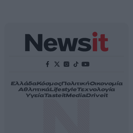
Ελλάδα
Κόσμος
Πολιτική
Οικονομία
Αθλητικά
Lifestyle
Τεχνολογία
Υγεία
Tasteit
Media
Driveit