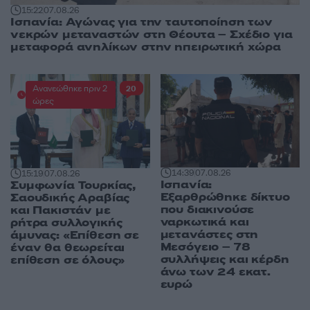
15:22
07.08.26
Ισπανία: Αγώνας για την ταυτοποίηση των
νεκρών μεταναστών στη Θέουτα – Σχέδιο για
μεταφορά ανηλίκων στην ηπειρωτική χώρα
Ανανεώθηκε πριν 2
20
ώρες
14:39
07.08.26
15:19
07.08.26
Ισπανία:
Συμφωνία Τουρκίας,
Εξαρθρώθηκε δίκτυο
Σαουδικής Αραβίας
που διακινούσε
και Πακιστάν με
ναρκωτικά και
ρήτρα συλλογικής
μετανάστες στη
άμυνας: «Επίθεση σε
Μεσόγειο – 78
έναν θα θεωρείται
συλλήψεις και κέρδη
επίθεση σε όλους»
άνω των 24 εκατ.
ευρώ