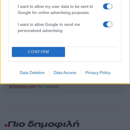
2000 /2000
I want to allow my user data to be sent to
Google for online advertising purposes.
Υποβολή σχολίου
I want to allow Google to send me
Όροι Χρήσης
. Το site προστατεύεται από reCAPTCHA, ισχύουν
personalized advertising.
Πολιτική Απορρήτου
&
Όροι Χρήσης
της Google.
Κόσμος
ΒΙΝΤΕΟ
ΚΥΠΡΟΣ
CONFIRM
Share:
Data Deletion
Data Access
Privacy Policy
Ακολουθήστε το Νewsit.gr στο
Google News
και
ενημερωθείτε πρώτοι για όλη την ειδησεογραφία και τα
τελευταία νέα
της ημέρας
Πιο δημοφιλή