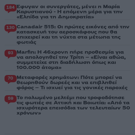
Έφυγαν οι συνεργάτες, μένει η Μαρία
184
Καρυστιανού - Η επόμενη μέρα για την
«Ελπίδα για τη Δημοκρατία»
Canadair 515: Οι πρώτες εικόνες από την
130
κατασκευή του αεροσκάφους που θα
επιχειρεί και τη νύχτα στα μέτωπα της
φωτιάς
Marfin: Η 46χρονη πήρε προθεσμία για
93
να απολογηθεί την Τρίτη – «Είναι αθώα,
συμμετείχε στη διαδήλωση όπως και
100.000 άτομα»
Μεταφορές χρημάτων: Πότε μπορεί να
70
θεωρηθούν δωρεές και να επιβληθεί
φόρος – Τι ισχυεί για τις γονικές παροχές
Το πολωμένο μελτέμι που τροφοδότησε
59
τις φωτιές σε Αττική και Βοιωτία: «Από τα
ισχυρότερα επεισόδια των τελευταίων 50
χρόνων»