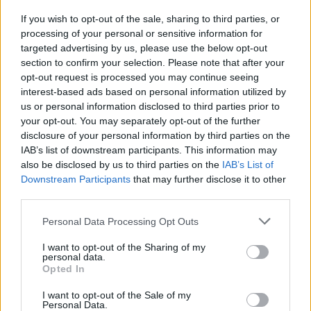
If you wish to opt-out of the sale, sharing to third parties, or
processing of your personal or sensitive information for
Σχόλια
targeted advertising by us, please use the below opt-out
section to confirm your selection. Please note that after your
opt-out request is processed you may continue seeing
interest-based ads based on personal information utilized by
us or personal information disclosed to third parties prior to
Σχολίασε εδώ
your opt-out. You may separately opt-out of the further
disclosure of your personal information by third parties on the
IAB’s list of downstream participants. This information may
50 /50
also be disclosed by us to third parties on the
IAB’s List of
Downstream Participants
that may further disclose it to other
third parties.
Please note that this website/app uses one or more Google
Personal Data Processing Opt Outs
services and may gather and store information including but
2000 /2000
not limited to your visit or usage behaviour. You may click to
I want to opt-out of the Sharing of my
personal data.
grant or deny consent to Google and its third-party tags to
Opted In
Υποβολή σχολίου
use your data for below specified purposes in below Google
consent section.
I want to opt-out of the Sale of my
Personal Data.
Όροι Χρήσης
. Το site προστατεύεται από reCAPTCHA, ισχύουν