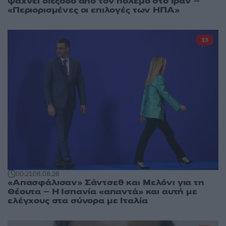
ψάχνει διέξοδο από τον πόλεμο στο Ιράν –
«Περιορισμένες οι επιλογές των ΗΠΑ»
13
00:21
08.08.26
«Απασφάλισαν» Σάντσεθ και Μελόνι για τη
Θέουτα – Η Ισπανία «απαντά» και αυτή με
ελέγχους στα σύνορα με Ιταλία