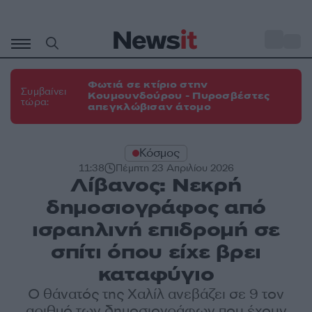
Μετάβαση
σε
o
31
περιεχόμενο
Φωτιά σε κτίριο στην
Συμβαίνει
Κουμουνδούρου - Πυροσβέστες
τώρα:
απεγκλώβισαν άτομο
Κόσμος
11:38
Πέμπτη 23 Απριλίου 2026
Λίβανος: Νεκρή
δημοσιογράφος από
ισραηλινή επιδρομή σε
σπίτι όπου είχε βρει
καταφύγιο
Ο θάνατός της Χαλίλ ανεβάζει σε 9 τον
αριθμό των δημοσιογράφων που έχουν