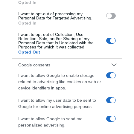
Πολιτική Απορρήτου
&
Όροι Χρήσης
της Google.
Opted In
Κόσμος
I want to opt-out of processing my
Personal Data for Targeted Advertising.
ΔΗΜΟΣΙΟΓΡΑΦΟΣ
ΙΣΡΑΗΛ
ΛΙΒΑΝΟΣ
Opted In
Share:
I want to opt-out of Collection, Use,
Retention, Sale, and/or Sharing of my
Personal Data that Is Unrelated with the
Ακολουθήστε το Νewsit.gr στο
Google News
και
Purposes for which it was collected.
ενημερωθείτε πρώτοι για όλη την ειδησεογραφία και τα
Opted Out
τελευταία νέα
της ημέρας
Google consents
I want to allow Google to enable storage
related to advertising like cookies on web or
device identifiers in apps.
Πιο δημοφιλή
I want to allow my user data to be sent to
Google for online advertising purposes.
1
Σοκαριστική υπόθεση στην Κρήτη:
Τουρίστας ρωτούσε πόσο να πληρώσει για
να ασελγήσει σε 10χρονο κορίτσι - Το παιδί
I want to allow Google to send me
καθόταν αμέριμνο σε αυλή επιχείρησης
personalized advertising.