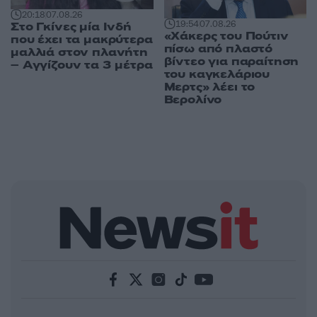
20:18
07.08.26
19:54
07.08.26
Στο Γκίνες μία Ινδή
«Χάκερς του Πούτιν
που έχει τα μακρύτερα
πίσω από πλαστό
μαλλιά στον πλανήτη
βίντεο για παραίτηση
– Αγγίζουν τα 3 μέτρα
του καγκελάριου
Μερτς» λέει το
Βερολίνο