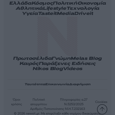
Ελλάδα
Κόσμος
Πολιτική
Οικονομία
Αθλητικά
Lifestyle
Τεχνολογία
Υγεία
Tasteit
Media
Driveit
Πρωτοσέλιδα
Γνώμη
Melas Blog
Καιρός
Παράξενες Ειδήσεις
Nikos Blog
Videos
Ταυτότητα
Επικοινωνία
Διαφήμιση
Όροι
Πολιτική
Πληροφορίες α.27
Cookies
χρήσης
απορρήτου
Ν.5253/2025
Αριθμός Πιστοποίησης Μ.Η.Τ.232163
© 2026 newsit.gr. Με επιφύλαξη κάθε νομίμου δικαιώματος.