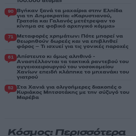
100.000 άτομα»
Βγήκαν ξανά τα μαχαίρια στην Ελπίδα
90
για τη Δημοκρατία: «Καρυστιανού,
Γρατσία και Γαλανός μετέτρεψαν το
κίνημα σε φοβικό αρχηγικό κόμμα»
Μεταφορές χρημάτων: Πότε μπορεί να
71
θεωρηθούν δωρεές και να επιβληθεί
φόρος – Τι ισχυεί για τις γονικές παροχές
Απίστευτο κι όμως αληθινό -
61
Aναστέλλονται τα τακτικά ραντεβού του
αγγειοχειρουργού του νοσοκομείου
Χανίων επειδή κλάπηκε το μηχανάκι του
γιατρού
Στα Χανιά για ολιγοήμερες διακοπές ο
52
Κυριάκος Μητσοτάκης με την σύζυγό του
Μαρέβα
Κόσμος: Περισσότερα