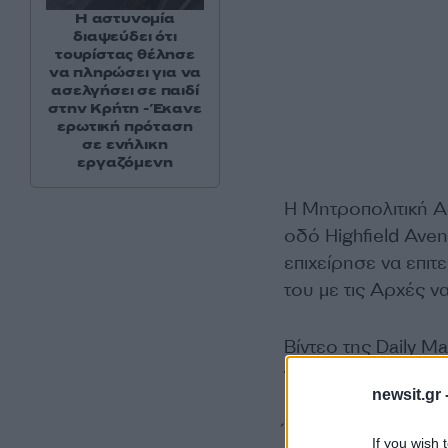
Η αστυνομία
διαψεύδει ότι
τουρίστας θέλησε
να πληρώσει για να
ασελγήσει σε παιδί
στην Κρήτη - Έκανε
ερωτική πρόταση
σε ενήλικη
εργαζόμενη
Η Μητροπολιτική Α
οδό Highfield Aven
επιχείρησε να επιτ
του με τις Αρχές 
Βίντεο της Daily Ma
της σύλληψης του
newsit.gr 
Ένας κάτοικος της
If you wish 