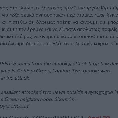
ώντας στη Βουλή, ο Βρετανός πρωθυπουργός Κιρ Στά
ι για «εξαιρετικά ανησυχητικό» περιστατικό. «Έχει ξεκι
και πιστεύω ότι όλοι μας πρέπει να κάνουμε ό,τι μπ
υμε αυτή την έρευνα και να είμαστε απολύτως σαφεί
στικότητά μας να αντιμετωπίσουμε οποιοδήποτε από
ποία έχουμε δει πάρα πολλά τον τελευταίο καιρό», είπ
T: Scenes from the stabbing attack targeting Je
ogue in Golders Green, London. Two people were
 in the attack.
g assailant attacked two Jews outside a synagogue in
rs Green neighborhood, Shomrim…
m/Dy5A3tUE1Y