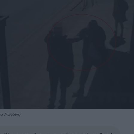
το Λονδίνο