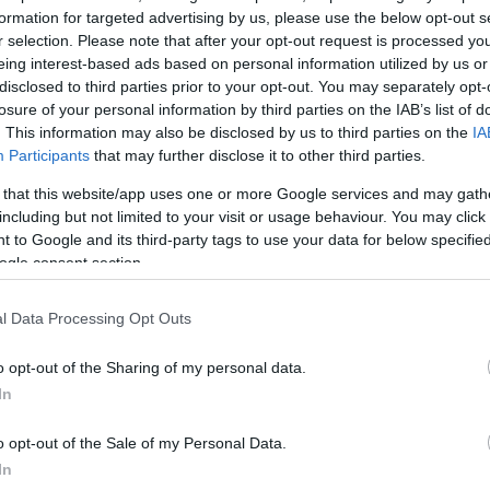
αι τόνισε πως «ο ένας άνδρας μαχαιρώθηκε έξω από
formation for targeted advertising by us, please use the below opt-out s
 άλλος δέχτηκε επίθεση σε έναν παράδρομο, έξω από
r selection. Please note that after your opt-out request is processed y
eing interest-based ads based on personal information utilized by us or
disclosed to third parties prior to your opt-out. You may separately opt-
losure of your personal information by third parties on the IAB’s list of
ΔΙΑΦΗΜΙΣΗ
. This information may also be disclosed by us to third parties on the
IA
Participants
that may further disclose it to other third parties.
 that this website/app uses one or more Google services and may gath
including but not limited to your visit or usage behaviour. You may click 
 to Google and its third-party tags to use your data for below specifi
ogle consent section.
l Data Processing Opt Outs
o opt-out of the Sharing of my personal data.
In
o opt-out of the Sale of my Personal Data.
In