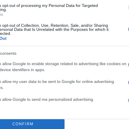
to opt-out of processing my Personal Data for Targeted
ing.
In
o opt-out of Collection, Use, Retention, Sale, and/or Sharing
ersonal Data that Is Unrelated with the Purposes for which it
lected.
Out
consents
o allow Google to enable storage related to advertising like cookies on
evice identifiers in apps.
o allow my user data to be sent to Google for online advertising
s.
to allow Google to send me personalized advertising.
CONFIRM