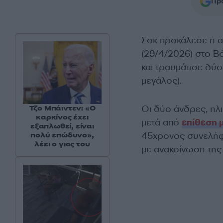
Προ
Σοκ προκάλεσε η α
(29/4/2026) στο Β
και τραυμάτισε δύ
μεγάλος).
Οι δύο άνδρες, ηλι
Τζο Μπάιντεν: «Ο
καρκίνος έχει
μετά από
επίθεση 
εξαπλωθεί, είναι
45χρονος συνελήφ
πολύ επώδυνο»,
λέει ο γιος του
με ανακοίνωση της