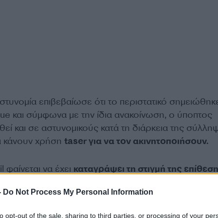
στυνομία επιβεβαίωσε ότι το περιστατικό σημειώθηκ
ue και σύμφωνα με την ίδια ανακοίνωση, ο ύποπτος
εθεί και σε αστυνομικούς κατά τη διάρκεια της σύλλη
να κάνουν χρήση
taser για να τον ακινητοποιήσουν.
il φαίνεται να έχει
καταγράψει τη στιγμή της επίθεση
 άνδρα.
-
Do Not Process My Personal Information
 περιοχής, ανέφερε ότι η επίθεση συνέβη σχεδόν μπ
to opt-out of the sale, sharing to third parties, or processing of your per