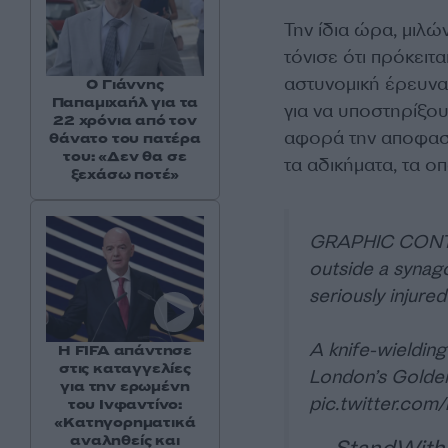
Την ίδια ώρα, μιλ
τόνισε ότι πρόκειτα
αστυνομική έρευνα 
Ο Γιάννης
Παπαμιχαήλ για τα
για να υποστηρίξο
22 χρόνια από τον
αφορά την αποφασι
θάνατο του πατέρα
του: «Δεν θα σε
τα αδικήματα, τα ο
ξεχάσω ποτέ»
GRAPHIC CONTEN
outside a synag
seriously injured
A knife-wieldin
Η FIFA απάντησε
στις καταγγελίες
London’s Golde
για την ερωμένη
pic.twitter.co
του Ινφαντίνο:
«Κατηγορηματικά
αναληθείς και