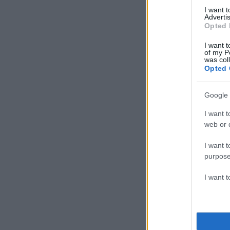
I want 
Advertis
Opted 
I want t
of my P
was col
Opted 
Google 
I want t
web or d
I want t
purpose
I want 