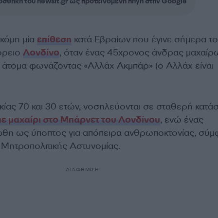
σθήκη του newsit.gr ως προτεινόμενη πηγή στην Google
κόμη μία
επίθεση
κατά Εβραίων που έγινε σήμερα το
όρειο
Λονδίνο
, όταν ένας 45χρονος άνδρας μαχαί
ο άτομα φωνάζοντας «Αλλάχ Ακμπάρ» (ο Αλλάχ είναι
κίας 70 και 30 ετών, νοσηλεύονται σε σταθερή κατά
με μαχαίρι στο Μπάρνετ του Λονδίνου
, ενώ ένας
θη ως ύποπτος για απόπειρα ανθρωποκτονίας, σύ
 Μητροπολιτικής Αστυνομίας.
ΔΙΑΦΗΜΙΣΗ