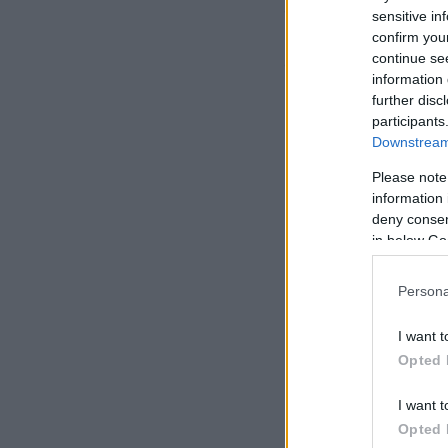
από το σπίτι του κ
sensitive in
καταστήματα και ο
confirm you
continue se
συναγωγή».
information 
further disc
participants
Downstream 
Please note
information 
deny consent
in below Go
Persona
I want t
Opted 
I want t
Opted 