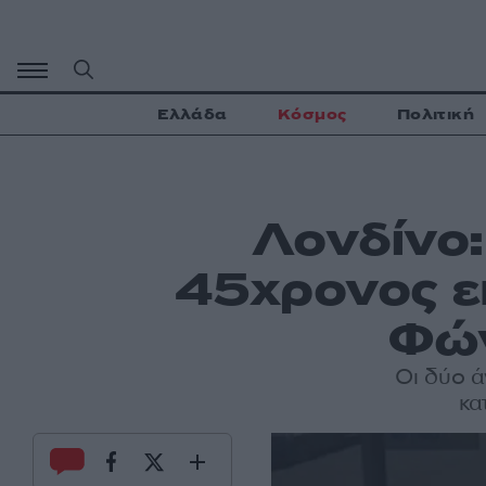
Μετάβαση
σε
περιεχόμενο
Ελλάδα
Κόσμος
Πολιτική
Λονδίνο:
45χρονος επ
Φών
Οι δύο ά
κα