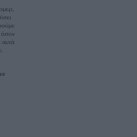
ρμερ,
νήσει
ορούμε
ς όσον
 αυτά
ε.
ws