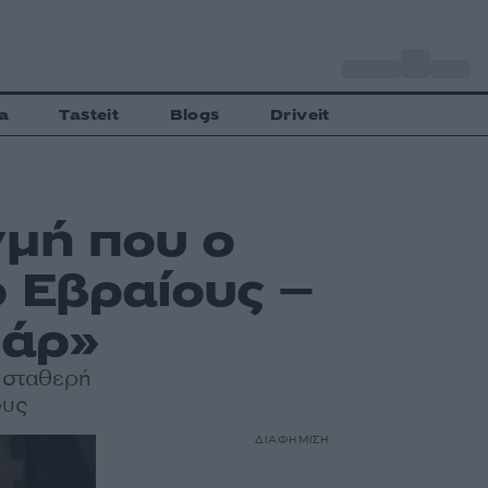
o
Αθήνα
34
C
a
Tasteit
Blogs
Driveit
γμή που ο
ο Εβραίους –
πάρ»
ε σταθερή
ους
ΔΙΑΦΗΜΙΣΗ