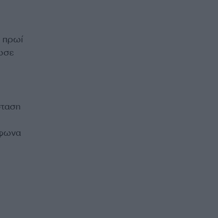
 πρωί
ρωσε
σταση
μφωνα