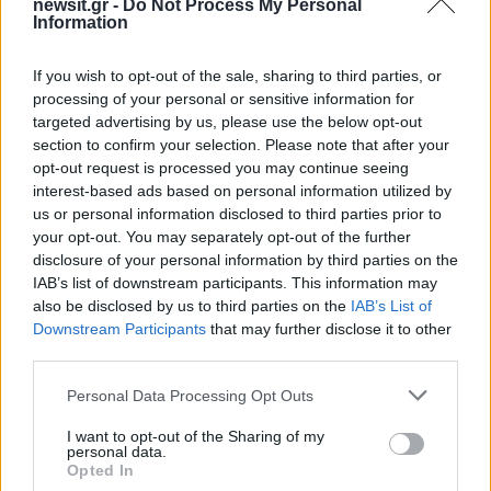
newsit.gr -
Do Not Process My Personal
ΕΒΕΡΕΣΤ
ΧΙΟΝΟΣΤΙΒΑΔΑ
Information
Share:
If you wish to opt-out of the sale, sharing to third parties, or
processing of your personal or sensitive information for
Ακολουθήστε το Νewsit.gr στο
Google News
και
targeted advertising by us, please use the below opt-out
ενημερωθείτε πρώτοι για όλη την ειδησεογραφία και τα
section to confirm your selection. Please note that after your
τελευταία νέα
της ημέρας
opt-out request is processed you may continue seeing
interest-based ads based on personal information utilized by
us or personal information disclosed to third parties prior to
your opt-out. You may separately opt-out of the further
disclosure of your personal information by third parties on the
IAB’s list of downstream participants. This information may
Πιο δημοφιλή
also be disclosed by us to third parties on the
IAB’s List of
Downstream Participants
that may further disclose it to other
1
Σέρρες: Βίντεο ντοκουμέντο από το
third parties.
τροχαίο με νεκρούς μητέρα και γιο – Ο
οδηγός του φορτηγού κατέγραψε τη
Please note that this website/app uses one or more Google
Personal Data Processing Opt Outs
σύγκρουση
services and may gather and store information including but
2
Marfin: Η 46χρονη πήρε προθεσμία για να
not limited to your visit or usage behaviour. You may click to
I want to opt-out of the Sharing of my
απολογηθεί την Τρίτη – «Είναι αθώα,
personal data.
grant or deny consent to Google and its third-party tags to
συμμετείχε στη διαδήλωση όπως και
Opted In
use your data for below specified purposes in below Google