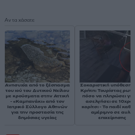
Αν τα χάσατε
Ανησυχία από το ξέσπασμα
Σοκαριστική υπόθεση 
του ιού του Δυτικού Νείλου
Κρήτη: Τουρίστας ρωτ
με κρούσματα στην Αττική
πόσο να πληρώσει για
- «Καμπανάκι» από τον
ασελγήσει σε 10χρο
Ιατρικό Σύλλογο Αθηνών
κορίτσι - Το παιδί καθ
για την προστασία της
αμέριμνο σε αυλή
δημόσιας υγείας
επιχείρησης