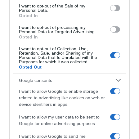
100.000 άτομα»
consent section.
I want to opt-out of the Sale of my
3
Σίντνεϊ Τάουλ: Πέθανε σε ηλικία 26 ετών η
Personal Data.
σταρ του TikTok – Kατέγραφε τη ζωή της
Opted In
με τον καρκίνο
I want to opt-out of processing my
4
Μεταφορές χρημάτων: Πότε μπορεί να
Personal Data for Targeted Advertising.
θεωρηθούν δωρεές και να επιβληθεί φόρος
Opted In
– Τι ισχυεί για τις γονικές παροχές
I want to opt-out of Collection, Use,
5
Κυψέλη: «Δεν μπορώ να το πιστέψω» –
Retention, Sale, and/or Sharing of my
Σοκαρισμένο το ζευγάρι Αμερικανών που
Personal Data that Is Unrelated with the
φιλοξενούσε τον 26χρονο Αφγανό στη
Purposes for which it was collected.
Λέσβο
Opted Out
Google consents
Πιο σχολιασμένα
I want to allow Google to enable storage
related to advertising like cookies on web or
Έφυγαν οι συνεργάτες, μένει η Μαρία
184
device identifiers in apps.
Καρυστιανού - Η επόμενη μέρα για την
«Ελπίδα για τη Δημοκρατία»
I want to allow my user data to be sent to
Canadair 515: Οι πρώτες εικόνες από την
Google for online advertising purposes.
131
κατασκευή του αεροσκάφους που θα
επιχειρεί και τη νύχτα στα μέτωπα της
I want to allow Google to send me