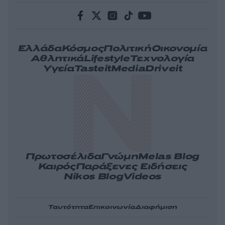
Ελλάδα
Κόσμος
Πολιτική
Οικονομία
Αθλητικά
Lifestyle
Τεχνολογία
Υγεία
Tasteit
Media
Driveit
Πρωτοσέλιδα
Γνώμη
Melas Blog
Καιρός
Παράξενες Ειδήσεις
Nikos Blog
Videos
Ταυτότητα
Επικοινωνία
Διαφήμιση