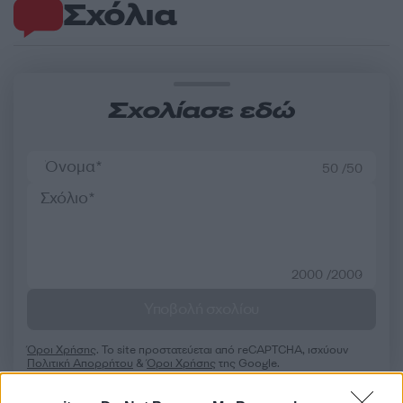
Σχόλια
Σχολίασε εδώ
50 /50
2000 /2000
Υποβολή σχολίου
Όροι Χρήσης
. Το site προστατεύεται από reCAPTCHA, ισχύουν
Πολιτική Απορρήτου
&
Όροι Χρήσης
της Google.
Κόσμος