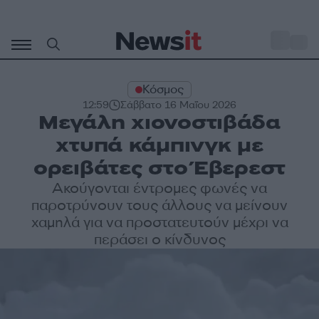
Μετάβαση
σε
o
29
περιεχόμενο
Κόσμος
12:59
Σάββατο 16 Μαΐου 2026
Μεγάλη χιονοστιβάδα
χτυπά κάμπινγκ με
ορειβάτες στο Έβερεστ
Ακούγονται έντρομες φωνές να
παροτρύνουν τους άλλους να μείνουν
χαμηλά για να προστατευτούν μέχρι να
περάσει ο κίνδυνος