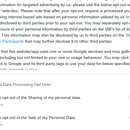
formation for targeted advertising by us, please use the below opt-out s
r selection. Please note that after your opt-out request is processed y
Τάιρ Νίκολς εξήρε την απόφαση με ανακοίνωση Τύπου
eing interest-based ads based on personal information utilized by us or
ι της, χαρακτηρίζοντάς τη «πρέπουσα και ανάλογη πρ
disclosed to third parties prior to your opt-out. You may separately opt-
 Τάιρ Νίκολς», καθώς και «δίκαιη» για «όλους τους πο
losure of your personal information by third parties on the IAB’s list of
. This information may also be disclosed by us to third parties on the
IA
Participants
that may further disclose it to other third parties.
 that this website/app uses one or more Google services and may gath
ικόνες της βίαιης σύλληψης του 29χρονου από πέντε
including but not limited to your visit or usage behaviour. You may click 
ούς προκάλεσε φρίκη, σοκ και σύγχυση στις ΗΠΑ, ό
 to Google and its third-party tags to use your data for below specifi
 κοινωνική έκρηξη ανάλογη με εκείνη του καλοκαιρ
ogle consent section.
βούνταν οι αρχές.
l Data Processing Opt Outs
ΔΙΑΦΗΜΙΣΗ
o opt-out of the Sharing of my personal data.
In
o opt-out of the Sale of my Personal Data.
In