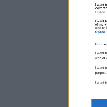
I want 
Advertis
Opted 
I want t
of my P
was col
Opted 
Google 
I want t
web or d
I want t
purpose
I want 