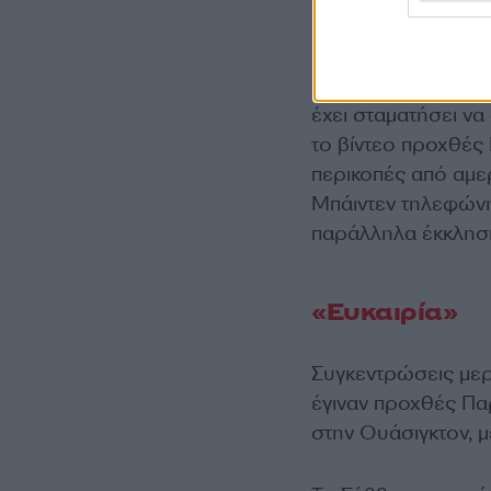
Μετά τον θάνατο το
έχει σταματήσει να
το βίντεο προχθές
περικοπές από αμερ
Μπάιντεν τηλεφώνη
παράλληλα έκκληση 
«Ευκαιρία»
Συγκεντρώσεις με
έγιναν προχθές Πα
στην Ουάσιγκτον, 