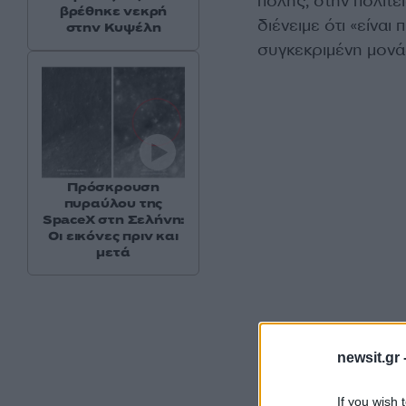
πόλης, στην πολιτε
βρέθηκε νεκρή
διένειμε ότι «είνα
στην Κυψέλη
συγκεκριμένη μονά
Πρόσκρουση
πυραύλου της
SpaceX στη Σελήνη:
Οι εικόνες πριν και
μετά
newsit.gr 
«Οι αστυνομικοί π
προστίθεται στην 
If you wish 