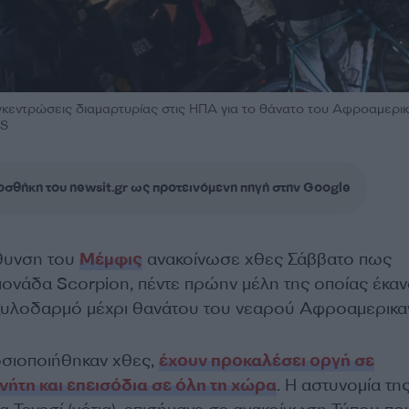
γκεντρώσεις διαμαρτυρίας στις ΗΠΑ για το θάνατο του Αφροαμερι
RS
σθήκη του newsit.gr ως προτεινόμενη πηγή στην Google
ύθυνση του
Μέμφις
ανακοίνωσε χθες Σάββατο πως
 μονάδα Scorpion, πέντε πρώην μέλη της οποίας έκαν
ξυλοδαρμό μέχρι θανάτου του νεαρού Αφροαμερικα
οσιοποιήθηκαν χθες,
έχουν προκαλέσει οργή σε
ήτη και επεισόδια σε όλη τη χώρα
. Η αστυνομία τη