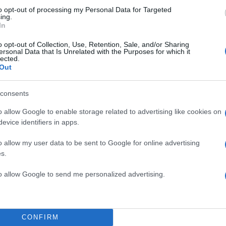
to opt-out of processing my Personal Data for Targeted
ing.
In
o opt-out of Collection, Use, Retention, Sale, and/or Sharing
ersonal Data that Is Unrelated with the Purposes for which it
lected.
Out
consents
o allow Google to enable storage related to advertising like cookies on
evice identifiers in apps.
o allow my user data to be sent to Google for online advertising
s.
to allow Google to send me personalized advertising.
CONFIRM