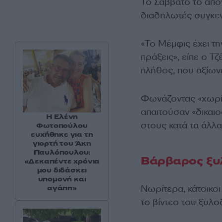
Το Σάββατο το από
διαδηλωτές συγκεν
«Το Μέμφις έχει τη
πράξεις», είπε ο Τ
πλήθος, που αξίων
Φωνάζοντας «χωρίς
απαιτούσαν «δικαιο
Η Ελένη
στους κατά τα άλλ
Φωτοπούλου
ευχήθηκε για τη
γιορτή του Άκη
Παυλόπουλου:
Βάρβαρος ξυ
«Δεκαπέντε χρόνια
μου διδάσκει
υπομονή και
Νωρίτερα, κάτοικο
αγάπη»
το βίντεο του ξυλ