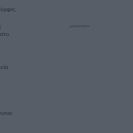
έμφις.
ς
ΔΙΑΦΗΜΙΣΗ
 στο
ρεία
θησαν