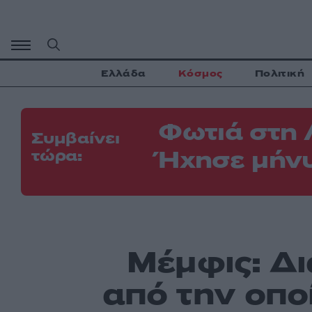
Μετάβαση
σε
περιεχόμενο
Ελλάδα
Κόσμος
Πολιτική
Φωτιά στη 
Συμβαίνει
Ήχησε μήνυ
τώρα:
Μέμφις: Δι
από την οπο