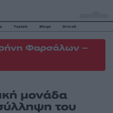
o
Αθήνα
34
C
a
Tasteit
Blogs
Driveit
 Κρήνη Φαρσάλων –
Φ
Ε
μική μονάδα
 σύλληψη του