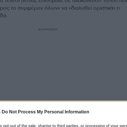
ία Τενεσί (νότια), επισήμανε σε ανακοίνωση Τύπου πο
ι προς το συμφέρον όλων» να «διαλυθεί οριστικά» η
δα.
ΔΙΑΦΗΜΙΣΗ
-
Do Not Process My Personal Information
ου ανήκουν» σε αυτήν «συμφώνησαν ανεπιφύλακτα»,
ανακοίνωση.
to opt-out of the sale, sharing to third parties, or processing of your per