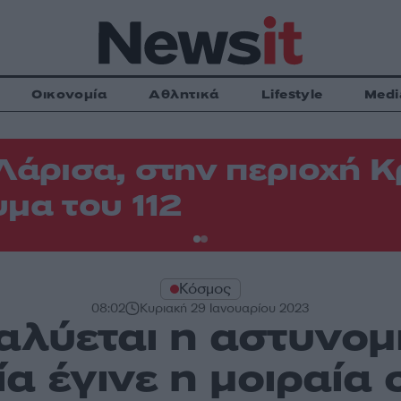
Οικονομία
Αθλητικά
Lifestyle
Medi
Λάρισα, στην περιοχή
μα του 112
Κόσμος
08:02
Κυριακή 29 Ιανουαρίου 2023
αλύεται η αστυνο
ία έγινε η μοιραία