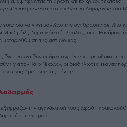
γευμα, αψηφώντας τη βροχή και το κρύο, δεκάδες
τρώθηκαν μπροστά στο επιβλητικό δημαρχείο του Μ
ν ευκαιρία να γίνει μοντέλο της αντίδρασης σε τέτοιε
ζέι Μπι Σμάιλι, δημοτικός σύμβουλος, απευθυνόμενος
ε μεταρρύθμιση της αστυνομίας.
 δικαιοσύνη δεν υπάρχει ειρήνη» και με πλακάτ που
σύνη για τον Τάιρ Νίκολς», οι διαδηλωτές έκαναν πο
α ήσυχους δρόμους της πόλης.
λοδαρμός
ι εξέφραζαν την αγανάκτησή τους αφού παρακολού
οδαρμού του νεαρού.