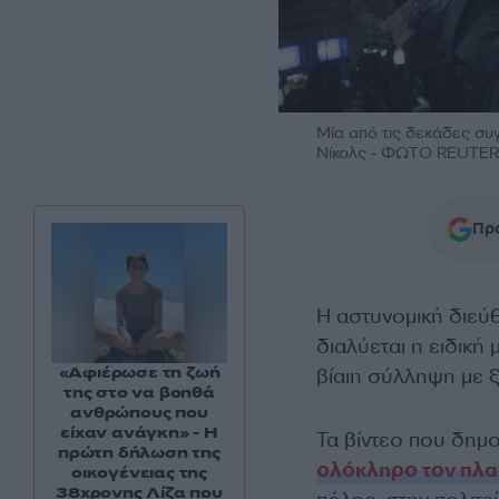
Μία από τις δεκάδες συ
Νίκολς - ΦΩΤΟ REUTE
Προ
Η αστυνομική διε
διαλύεται η ειδική
«Αφιέρωσε τη ζωή
βίαιη σύλληψη με 
της στο να βοηθά
ανθρώπους που
είχαν ανάγκη» - Η
Τα βίντεο που δημ
πρώτη δήλωση της
ολόκληρο τον πλαν
οικογένειας της
38χρονης Λίζα που