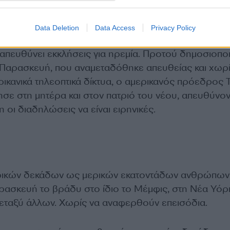
Data Deletion
Data Access
Privacy Policy
υ Τάιρ Νίκολς στις αρχές Ιανουαρίου, η οικογένεια 
 απευθύνει εκκλήσεις για ηρεμία. Προτού δημοσιοπο
 Παρασκευή, που αναμεταδόθηκε απευθείας και χωρ
ικανικά τηλεοπτικά δίκτυα, ο αμερικανός πρόεδρος 
σε στη μητέρα και στον πατριό του νέου, απευθύνο
οι διαδηλώσεις να είναι ειρηνικές.
ρικών δεκάδων ως μερικών εκατοντάδων ανθρώπων
ρασκευή το βράδυ στο ίδιο το Μέμφις, στη Νέα Υόρκ
μεταξύ άλλων. Χωρίς να αναφερθούν επεισόδια.