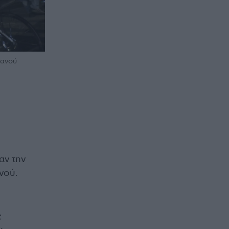
κανού
αν την
νού.
ς