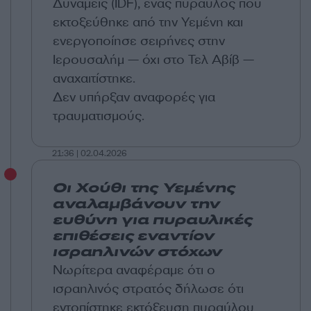
Δυνάμεις (IDF), ένας πύραυλος που
εκτοξεύθηκε από την Υεμένη και
ενεργοποίησε σειρήνες στην
Ιερουσαλήμ — όχι στο Τελ Αβίβ —
αναχαιτίστηκε.
Δεν υπήρξαν αναφορές για
τραυματισμούς.
21:36 | 02.04.2026
Οι Χούθι της Υεμένης
αναλαμβάνουν την
ευθύνη για πυραυλικές
επιθέσεις εναντίον
ισραηλινών στόχων
Νωρίτερα αναφέραμε ότι ο
ισραηλινός στρατός δήλωσε ότι
εντοπίστηκε εκτόξευση πυραύλου