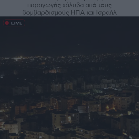
παραγωγής χάλυβα από τους
βομβαρδισμούς ΗΠΑ και Ισραήλ