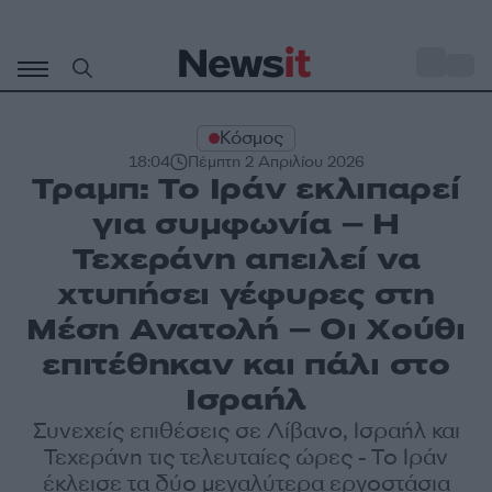
Μετάβαση
σε
o
30
περιεχόμενο
Κόσμος
18:04
Πέμπτη 2 Απριλίου 2026
Τραμπ: Το Ιράν εκλιπαρεί
για συμφωνία – Η
Τεχεράνη απειλεί να
χτυπήσει γέφυρες στη
Μέση Ανατολή – Οι Χούθι
επιτέθηκαν και πάλι στο
Ισραήλ
Συνεχείς επιθέσεις σε Λίβανο, Ισραήλ και
Τεχεράνη τις τελευταίες ώρες - Το Ιράν
έκλεισε τα δύο μεγαλύτερα εργοστάσια