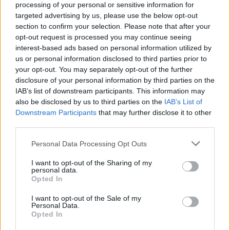
processing of your personal or sensitive information for
επιθέσεις κατά αμερικανικών
targeted advertising by us, please use the below opt-out
εταιρειών στη Μέση Ανατολή,
section to confirm your selection. Please note that after your
καλώντας τους εργαζόμενους να
opt-out request is processed you may continue seeing
interest-based ads based on personal information utilized by
απομακρυνθούν από τις περιοχές
us or personal information disclosed to third parties prior to
αυτές. Το ιρανικό πρακτορείο Tasnim
your opt-out. You may separately opt-out of the further
είχε δημοσιεύσει στο Telegram λίστα
disclosure of your personal information by third parties on the
με πιθανούς στόχους,
IAB’s list of downstream participants. This information may
also be disclosed by us to third parties on the
IAB’s List of
περιλαμβάνοντας γραφεία της
Downstream Participants
that may further disclose it to other
Amazon, της Google, της Microsoft
third parties.
και της Nvidia σε χώρες του Κόλπου.
Please note that this website/app uses one or more Google
Personal Data Processing Opt Outs
services and may gather and store information including but
22:30 | 02.04.2026
not limited to your visit or usage behaviour. You may click to
I want to opt-out of the Sharing of my
personal data.
grant or deny consent to Google and its third-party tags to
Opted In
use your data for below specified purposes in below Google
Ρωσία: Το Στενό του
consent section.
I want to opt-out of the Sale of my
Ορμούζ είναι «ανοιχτό για
Personal Data.
εμάς»
Opted In
Καθώς σήμερα διεξάγονταν