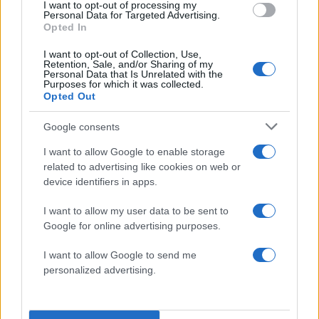
I want to opt-out of processing my
συναντήσεις για τις κυρώσεις κατά
Personal Data for Targeted Advertising.
Opted In
του Ιράν σχετικά με το Στενό του
Ορμούζ, συνεργάτης του Βλαντιμίρ
I want to opt-out of Collection, Use,
Retention, Sale, and/or Sharing of my
Πούτιν δήλωσε ότι το κρίσιμο αυτό
Personal Data that Is Unrelated with the
Purposes for which it was collected.
θαλάσσιο πέρασμα είναι ανοιχτό για
Opted Out
τη Ρωσία.
Ο Γιούρι Ουσάκοφ, όπως μεταδίδουν
Google consents
ρωσικά κρατικά μέσα, τόνισε ότι το
I want to allow Google to enable storage
Στενό είναι «ανοιχτό για εμάς», παρά
related to advertising like cookies on web or
το γεγονός ότι στην πράξη παραμένει
device identifiers in apps.
κλειστό για τα περισσότερα πλοία.
I want to allow my user data to be sent to
Σύμφωνα με τον Διεθνή Οργανισμό
Google for online advertising purposes.
Ναυτιλίας, σχεδόν 2.000 πλοία είναι
I want to allow Google to send me
παγιδευμένα στον Περσικό Κόλπο, αν
personalized advertising.
και κάποια πλοία με δεσμούς με Ιράν,
Κίνα, Ινδία και Πακιστάν κατάφεραν να
περάσουν.