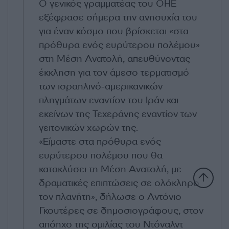
Ο γενικός γραμματέας του ΟΗΕ
εξέφρασε σήμερα την ανησυχία του
για έναν κόσμο που βρίσκεται «στα
πρόθυρα ενός ευρύτερου πολέμου»
στη Μέση Ανατολή, απευθύνοντας
έκκληση για τον άμεσο τερματισμό
των ισραηλινό-αμερικανικών
πληγμάτων εναντίον του Ιράν και
εκείνων της Τεχεράνης εναντίον των
γειτονικών χωρών της.
«Είμαστε στα πρόθυρα ενός
ευρύτερου πολέμου που θα
κατακλύσει τη Μέση Ανατολή, με
δραματικές επιπτώσεις σε ολόκληρο
τον πλανήτη», δήλωσε ο Αντόνιο
Γκουτέρες σε δημοσιογράφους, στον
απόηχο της ομιλίας του Ντόναλντ