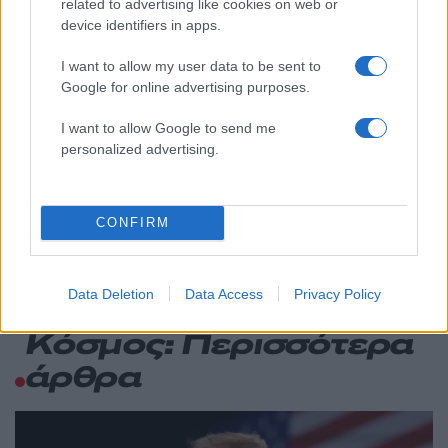
related to advertising like cookies on web or
device identifiers in apps.
Μεταφορές χρημάτων: Πότε μπορεί να
71
θεωρηθούν δωρεές και να επιβληθεί
φόρος – Τι ισχυεί για τις γονικές παροχές
I want to allow my user data to be sent to
Google for online advertising purposes.
Απίστευτο κι όμως αληθινό -
61
Aναστέλλονται τα τακτικά ραντεβού του
αγγειοχειρουργού του νοσοκομείου
I want to allow Google to send me
Χανίων επειδή κλάπηκε το μηχανάκι του
personalized advertising.
γιατρού
Στα Χανιά για ολιγοήμερες διακοπές ο
52
Κυριάκος Μητσοτάκης με την σύζυγό του
CONFIRM
Μαρέβα
Data Deletion
Data Access
Privacy Policy
Κόσμος: Περισσότερα
άρθρα