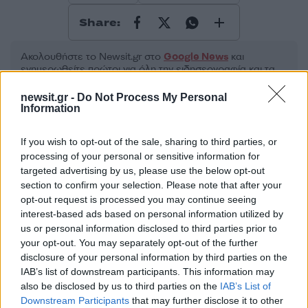
Share:
Ακολουθήστε το Νewsit.gr στο
Google News
και
ενημερωθείτε πρώτοι για όλη την ειδησεογραφία και τα
τελευταία νέα
της ημέρας
newsit.gr -
Do Not Process My Personal
Information
If you wish to opt-out of the sale, sharing to third parties, or
processing of your personal or sensitive information for
Πιο δημοφιλή
targeted advertising by us, please use the below opt-out
section to confirm your selection. Please note that after your
1
Σοκαριστική υπόθεση στην Κρήτη:
opt-out request is processed you may continue seeing
Τουρίστας ρωτούσε πόσο να πληρώσει για
interest-based ads based on personal information utilized by
να ασελγήσει σε 10χρονο κορίτσι - Το παιδί
us or personal information disclosed to third parties prior to
καθόταν αμέριμνο σε αυλή επιχείρησης
your opt-out. You may separately opt-out of the further
2
Έφυγε από τη ζωή η Χριστίνα Πιτουρά,
disclosure of your personal information by third parties on the
πρώην σύζυγος του Βασίλη Χιώτη
IAB’s list of downstream participants. This information may
also be disclosed by us to third parties on the
IAB’s List of
3
Δεν ήταν μόνο η ταχύτητα που οδήγησε
Downstream Participants
that may further disclose it to other
στο τροχαίο στις Σέρρες με νεκρούς μητέρα