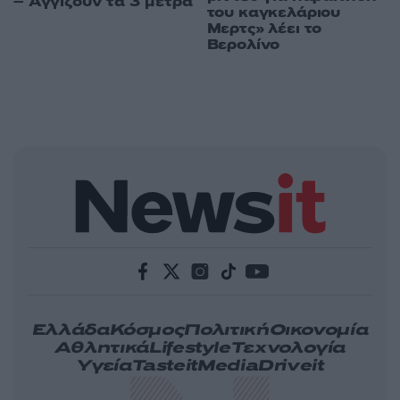
– Αγγίζουν τα 3 μέτρα
του καγκελάριου
Μερτς» λέει το
Βερολίνο
Ελλάδα
Κόσμος
Πολιτική
Οικονομία
Αθλητικά
Lifestyle
Τεχνολογία
Υγεία
Tasteit
Media
Driveit