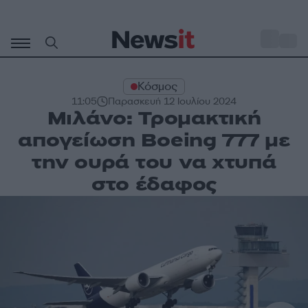
Μετάβαση
σε
o
34
περιεχόμενο
Κόσμος
11:05
Παρασκευή 12 Ιουλίου 2024
Μιλάνο: Τρομακτική
απογείωση Boeing 777 με
την ουρά του να χτυπά
στο έδαφος