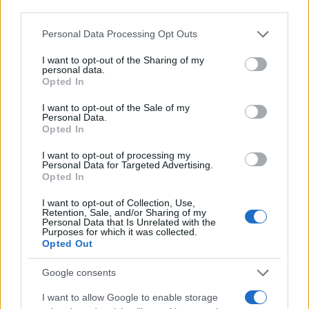
και γιο - «Ίσως κάτι απέσπασε την προσοχή
third parties.
του οδηγού» λέει πραγματογνώμονας
Please note that this website/app uses one or more Google
Personal Data Processing Opt Outs
4
Μυστράς: Αλλαγή στην υπερασπιστική
services and may gather and store information including but
γραμμή του 55χρονου που έκρυψε τον
not limited to your visit or usage behaviour. You may click to
I want to opt-out of the Sharing of my
νεκρό πατέρα του σε καταψύκτη – Η
personal data.
grant or deny consent to Google and its third-party tags to
αγάπη στους γονείς και η διαφωνία με την
Opted In
αδερφή του
use your data for below specified purposes in below Google
consent section.
I want to opt-out of the Sale of my
5
Ιωάννα Τούνη: Η throwback φωτογραφία
Personal Data.
από την Ίμπιζα με τον Δημήτρη
Opted In
Σπυριδωνίδη
I want to opt-out of processing my
Personal Data for Targeted Advertising.
Opted In
Πιο σχολιασμένα
I want to opt-out of Collection, Use,
Marfin: Η 46χρονη πήρε προθεσμία για
Retention, Sale, and/or Sharing of my
100
Personal Data that Is Unrelated with the
να απολογηθεί την Τρίτη – «Είναι αθώα,
Purposes for which it was collected.
συμμετείχε στη διαδήλωση όπως και
Opted Out
100.000 άτομα»
Βγήκαν ξανά τα μαχαίρια στην Ελπίδα
90
Google consents
για τη Δημοκρατία: «Καρυστιανού,
Γρατσία και Γαλανός μετέτρεψαν το
I want to allow Google to enable storage
κίνημα σε φοβικό αρχηγικό κόμμα»