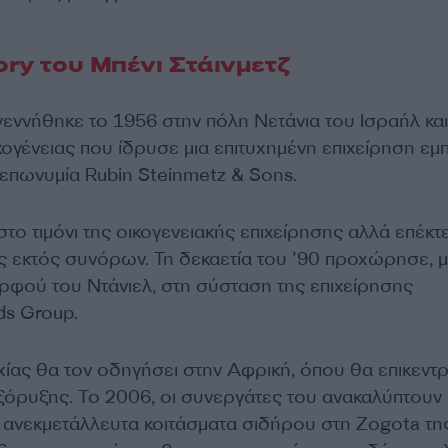
ory του Μπένι Στάινμετζ
γεννήθηκε το 1956 στην πόλη Νετάνια του Ισραήλ και
ικογένειας που ίδρυσε μια επιτυχημένη επιχείρηση εμ
 επωνυμία Rubin Steinmetz & Sons.
το τιμόνι της οικογενειακής επιχείρησης αλλά επέκτει
ς εκτός συνόρων. Τη δεκαετία του ’90 προχώρησε, μ
φού του Ντάνιελ, στη σύσταση της επιχείρησης
ds Group.
υχίας θα τον οδηγήσει στην Αφρική, όπου θα επικεντ
εξόρυξης. Το 2006, οι συνεργάτες του ανακαλύπτουν
 ανεκμετάλλευτα κοιτάσματα σιδήρου στη Zogota τη