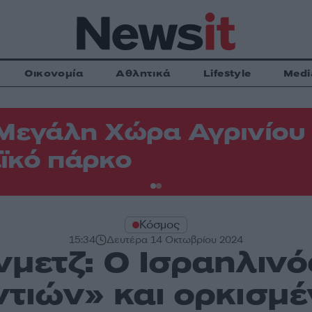
Οικονομία
Αθλητικά
Lifestyle
Medi
Μεγάλη Χώρα Αγρινίου -
ϊκό πάρκο
Κόσμος
15:34
Δευτέρα 14 Οκτωβρίου 2024
νμετζ: Ο Ισραηλινό
ντιών» και ορκισμέ