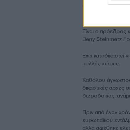
Τον Νοέμβριο του
δισεκατομμύρια δ
Είναι ο πρόεδρος 
Beny Steinmetz Fo
Έχει καταδικαστεί 
πολλές χώρες.
Καθόλου άγνωστος σ
δικαστικές αρχές 
δωροδοκίας, ανάμε
Πριν από έναν χρόν
ευρωπαϊκού εντάλμα
αλλά αφέθηκε ελε