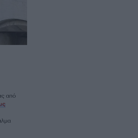
ας από
υς
αλμα