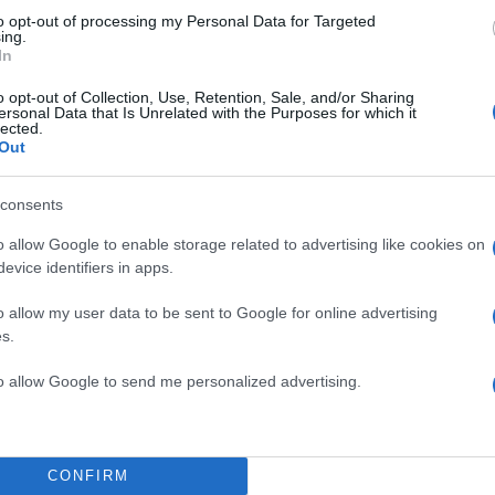
to opt-out of processing my Personal Data for Targeted
ing.
In
o opt-out of Collection, Use, Retention, Sale, and/or Sharing
ersonal Data that Is Unrelated with the Purposes for which it
lected.
Out
consents
o allow Google to enable storage related to advertising like cookies on
evice identifiers in apps.
o allow my user data to be sent to Google for online advertising
s.
to allow Google to send me personalized advertising.
CONFIRM