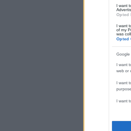
I want 
Advertis
Opted 
I want t
of my P
was col
Opted 
Google 
I want t
web or d
I want t
purpose
I want 