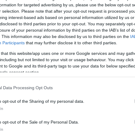
παρξη του εντάλματος κάτι που οδήγησε στη σύλληψ
formation for targeted advertising by us, please use the below opt-out s
r selection. Please note that after your opt-out request is processed y
eing interest-based ads based on personal information utilized by us or
 ο Στάινμετζ με απόφαση του Συμβουλίου Εφετών σ
disclosed to third parties prior to your opt-out. You may separately opt-
 με εγγύηση 5.000 ευρώ και τον περιοριστικό όρο 
losure of your personal information by third parties on the IAB’s list of
. This information may also be disclosed by us to third parties on the
IA
ου από τη χώρα.
Participants
that may further disclose it to other third parties.
 that this website/app uses one or more Google services and may gath
ριοποιείται στις βιομηχανίες εξόρυξης, ενέργειας,
including but not limited to your visit or usage behaviour. You may click 
ξης διαμαντιών.
 to Google and its third-party tags to use your data for below specifi
ogle consent section.
ΔΙΑΦΗΜΙΣΗ
l Data Processing Opt Outs
o opt-out of the Sharing of my personal data.
In
o opt-out of the Sale of my Personal Data.
In