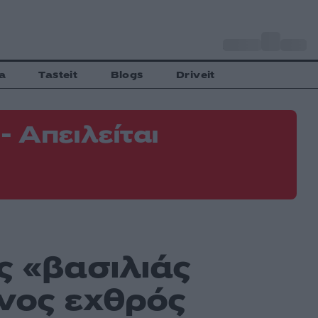
o
Αθήνα
33
C
a
Tasteit
Blogs
Driveit
 Απειλείται
Φ
Ε
ς «βασιλιάς
νος εχθρός