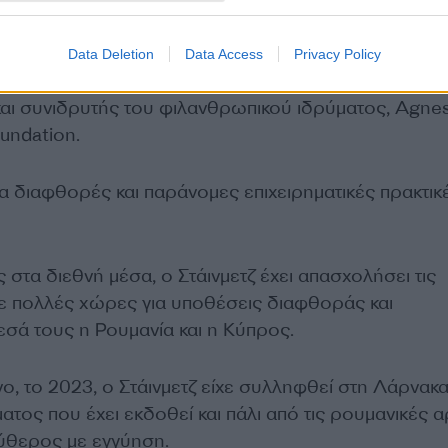
2019
το Forbes υπολόγισε την περιουσία του σε
1,1
ολάρια.
Data Deletion
Data Access
Privacy Policy
και συνιδρυτής του φιλανθρωπικού ιδρύματος, Agne
undation.
για διαφθορές και παράνομες επιχειρηματικές πρακτικ
τα διεθνή μέσα, ο Στάινμετζ έχει απασχολήσει τις
σε πολλές χώρες για υποθέσεις διαφθοράς και
σά τους η Ρουμανία και η Κύπρος.
ο, το 2023, ο Στάινμετζ είχε συλληφθεί στη Λάρνακα
τος που έχει εκδοθεί και πάλι από τις ρουμανικές α
ύθερος με εγγύηση.