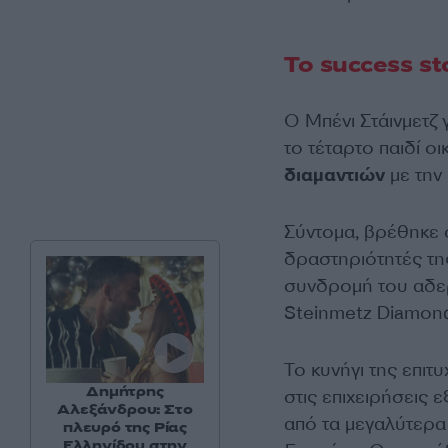
Το success st
Ο Μπένι Στάινμετζ 
το τέταρτο παιδί ο
διαμαντιών
με την
Σύντομα, βρέθηκε σ
δραστηριότητές τη
συνδρομή του αδερ
Steinmetz Diamon
Το κυνήγι της επιτ
Δημήτρης
στις επιχειρήσεις 
Αλεξάνδρου: Στο
από τα μεγαλύτερα
πλευρό της Ρίας
Ελληνίδου στην