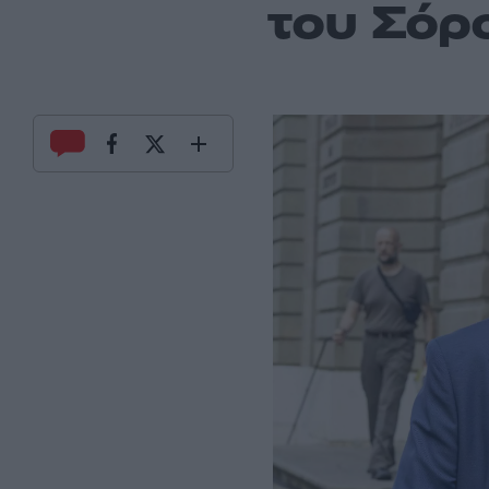
του Σόρ