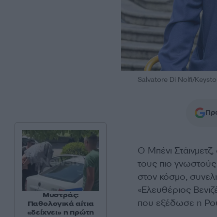
Salvatore Di Nolfi/Keyst
Προ
Ο Μπένι Στάινμετζ,
τους πιο γνωστούς 
στον κόσμο, συνελ
«Ελευθέριος Βενιζέ
Μυστράς:
που εξέδωσε η Ρου
Παθολογικά αίτια
«δείχνει» η πρώτη