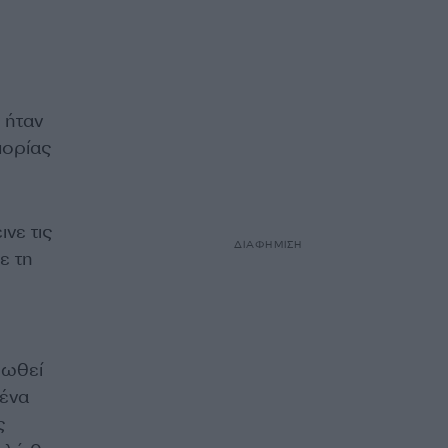
 ήταν
πορίας
νε τις
ΔΙΑΦΗΜΙΣΗ
ε τη
ρωθεί
 ένα
ς