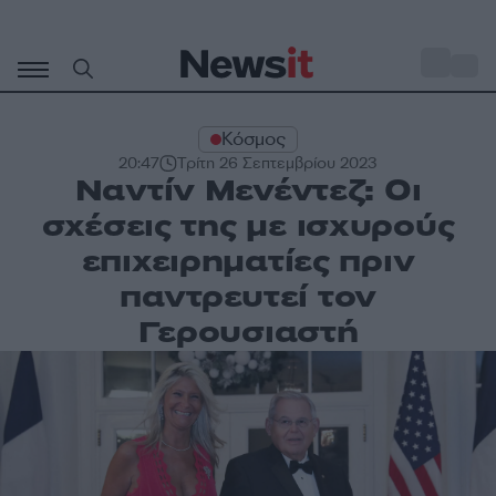
Μετάβαση
σε
o
32
περιεχόμενο
Κόσμος
20:47
Τρίτη 26 Σεπτεμβρίου 2023
Ναντίν Μενέντεζ: Οι
σχέσεις της με ισχυρούς
επιχειρηματίες πριν
παντρευτεί τον
Γερουσιαστή