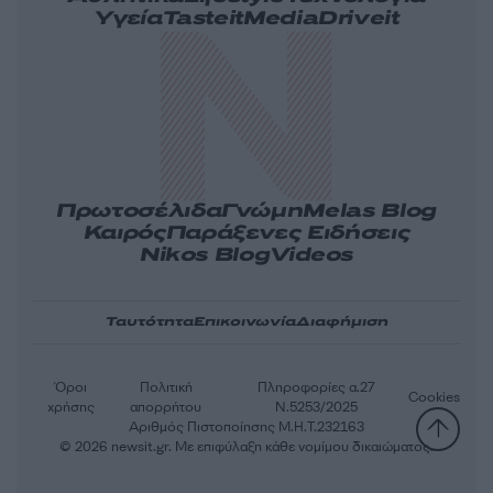
Υγεία
Tasteit
Media
Driveit
Πρωτοσέλιδα
Γνώμη
Melas Blog
Καιρός
Παράξενες Ειδήσεις
Nikos Blog
Videos
Ταυτότητα
Επικοινωνία
Διαφήμιση
Όροι
Πολιτική
Πληροφορίες α.27
Cookies
χρήσης
απορρήτου
Ν.5253/2025
Αριθμός Πιστοποίησης Μ.Η.Τ.232163
© 2026 newsit.gr. Με επιφύλαξη κάθε νομίμου δικαιώματος.