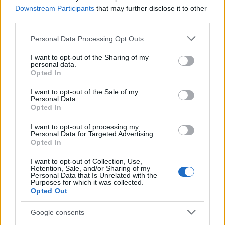
Downstream Participants
that may further disclose it to other
third parties.
Σχολίασε εδώ
Please note that this website/app uses one or more Google
Personal Data Processing Opt Outs
services and may gather and store information including but
not limited to your visit or usage behaviour. You may click to
I want to opt-out of the Sharing of my
personal data.
50 /50
grant or deny consent to Google and its third-party tags to
Opted In
use your data for below specified purposes in below Google
consent section.
I want to opt-out of the Sale of my
Personal Data.
Opted In
2000 /2000
I want to opt-out of processing my
Personal Data for Targeted Advertising.
Opted In
Υποβολή σχολίου
I want to opt-out of Collection, Use,
Retention, Sale, and/or Sharing of my
Όροι Χρήσης
. Το site προστατεύεται από reCAPTCHA, ισχύουν
Personal Data that Is Unrelated with the
Πολιτική Απορρήτου
&
Όροι Χρήσης
της Google.
Purposes for which it was collected.
Opted Out
Κόσμος
ΓΕΡΟΥΣΙΑΣΤΗΣ
ΔΩΡΟΔΟΚΙΑ
Google consents
ΜΠΟΜΠ ΜΕΝΕΝΤΕΖ
ΣΚΑΝΔΑΛΟ