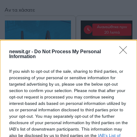
Αν τα χάσατε
Ανανεώθηκε πριν
20 λεπτά
newsit.gr -
Do Not Process My Personal
Information
If you wish to opt-out of the sale, sharing to third parties, or
Κλειστό μέχρι νεοτέρας το
Οι Χούθι ανέλαβαν τ
processing of your personal or sensitive information for
beach bar στην Πάρο όπου
ευθύνη για την επίθεσ
targeted advertising by us, please use the below opt-out
πνίγηκε ο 4χρονος –
διυλιστήριο της Saud
section to confirm your selection. Please note that after your
Απολογείται ο ιδιοκτήτης
Aramco στη Σαουδι
opt-out request is processed you may continue seeing
που είχε δηλωθεί ως
Αραβία
ναυαγοσώστης
interest-based ads based on personal information utilized by
us or personal information disclosed to third parties prior to
your opt-out. You may separately opt-out of the further
Σχόλια
disclosure of your personal information by third parties on the
IAB’s list of downstream participants. This information may
also be disclosed by us to third parties on the
IAB’s List of