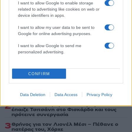
I want to allow Google to enable storage
Share:
related to advertising like cookies on web or
device identifiers in apps.
Ακολουθήστε το Νewsit.gr στο
Google News
και
I want to allow my user data to be sent to
ενημερωθείτε πρώτοι για όλη την ειδησεογραφία και τα
τελευταία νέα
της ημέρας
Google for online advertising purposes.
I want to allow Google to send me
personalized advertising.
Πιο δημοφιλή
CONFIRM
1
Κωνσταντίνος Αργυρός και Αλεξάνδρα
Νίκα κάνουν διακοπές με πολυτελές γιοτ
με τα δύο παιδιά τους
Data Deletion
Data Access
Privacy Policy
2
Η Άννα Βίσση ξετρελάθηκε με μπάντα που
έπαιζε Τσιτσάνη στο Φισκάρδο και τους
πρότεινε συνεργασία
3
Θρήνος για τον Λιονέλ Μέσι – Πέθανε ο
πατέρας του, Χόρχε