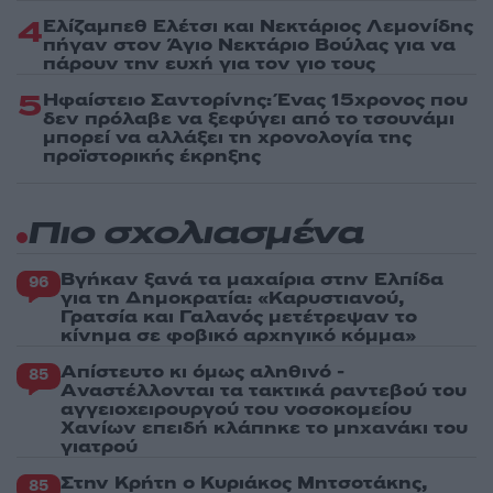
4
Ελίζαμπεθ Ελέτσι και Νεκτάριος Λεμονίδης
πήγαν στον Άγιο Νεκτάριο Βούλας για να
πάρουν την ευχή για τον γιο τους
5
Ηφαίστειο Σαντορίνης: Ένας 15χρονος που
δεν πρόλαβε να ξεφύγει από το τσουνάμι
μπορεί να αλλάξει τη χρονολογία της
προϊστορικής έκρηξης
Πιο σχολιασμένα
Βγήκαν ξανά τα μαχαίρια στην Ελπίδα
96
για τη Δημοκρατία: «Καρυστιανού,
Γρατσία και Γαλανός μετέτρεψαν το
κίνημα σε φοβικό αρχηγικό κόμμα»
Απίστευτο κι όμως αληθινό -
85
Aναστέλλονται τα τακτικά ραντεβού του
αγγειοχειρουργού του νοσοκομείου
Χανίων επειδή κλάπηκε το μηχανάκι του
γιατρού
Στην Κρήτη ο Κυριάκος Μητσοτάκης,
85