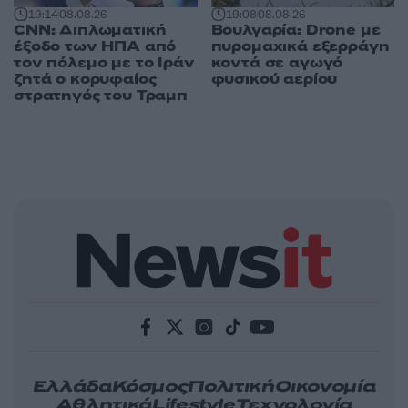
19:14
08.08.26
19:08
08.08.26
CNN: Διπλωματική
Βουλγαρία: Drone με
έξοδο των ΗΠΑ από
πυρομαχικά εξερράγη
τον πόλεμο με το Ιράν
κοντά σε αγωγό
ζητά ο κορυφαίος
φυσικού αερίου
στρατηγός του Τραμπ
Ελλάδα
Κόσμος
Πολιτική
Οικονομία
Αθλητικά
Lifestyle
Τεχνολογία