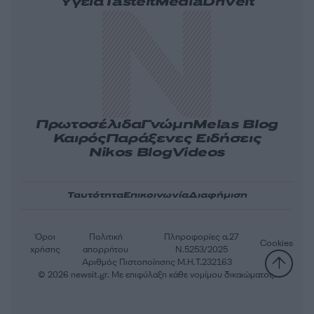
Υγεία
Tasteit
Media
Driveit
Πρωτοσέλιδα
Γνώμη
Melas Blog
Καιρός
Παράξενες Ειδήσεις
Nikos Blog
Videos
Ταυτότητα
Επικοινωνία
Διαφήμιση
Όροι
Πολιτική
Πληροφορίες α.27
Cookies
χρήσης
απορρήτου
Ν.5253/2025
Αριθμός Πιστοποίησης Μ.Η.Τ.232163
© 2026 newsit.gr. Με επιφύλαξη κάθε νομίμου δικαιώματος.