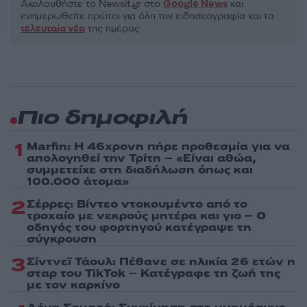
Ακολουθήστε το Νewsit.gr στο
Google News
και
ενημερωθείτε πρώτοι για όλη την ειδησεογραφία και τα
τελευταία νέα
της ημέρας
Πιο δημοφιλή
1
Marfin: Η 46χρονη πήρε προθεσμία για να
απολογηθεί την Τρίτη – «Είναι αθώα,
συμμετείχε στη διαδήλωση όπως και
100.000 άτομα»
2
Σέρρες: Βίντεο ντοκουμέντο από το
τροχαίο με νεκρούς μητέρα και γιο – Ο
οδηγός του φορτηγού κατέγραψε τη
σύγκρουση
3
Σίντνεϊ Τάουλ: Πέθανε σε ηλικία 26 ετών η
σταρ του TikTok – Kατέγραφε τη ζωή της
με τον καρκίνο