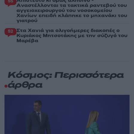
Απίστευτο κι όμως αληθινό -
55
Aναστέλλονται τα τακτικά ραντεβού του
αγγειοχειρουργού του νοσοκομείου
Χανίων επειδή κλάπηκε το μηχανάκι του
γιατρού
Στα Χανιά για ολιγοήμερες διακοπές ο
52
Κυριάκος Μητσοτάκης με την σύζυγό του
Μαρέβα
Κόσμος: Περισσότερα
άρθρα