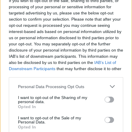
τον χάρτη, οι Times αναφέρουν πως οι
If you wish to opt-out of the sale, sharing to third parties, or
processing of your personal or sensitive information for
περισσότεροι κάτοικοι της Γάζας είναι πολύ
targeted advertising by us, please use the below opt-out
απασχολημένοι με την επιβίωση σε μια
section to confirm your selection. Please note that after your
διαλυμένη κοινωνία, για να συλλογιστούν το
opt-out request is processed you may continue seeing
μέλλον.
interest-based ads based on personal information utilized by
us or personal information disclosed to third parties prior to
ΔΙΑΦΗΜΙΣΗ
your opt-out. You may separately opt-out of the further
disclosure of your personal information by third parties on the
IAB’s list of downstream participants. This information may
also be disclosed by us to third parties on the
IAB’s List of
Downstream Participants
that may further disclose it to other
third parties.
Please note that this website/app uses one or more Google
Personal Data Processing Opt Outs
services and may gather and store information including but
not limited to your visit or usage behaviour. You may click to
I want to opt-out of the Sharing of my
personal data.
grant or deny consent to Google and its third-party tags to
Opted In
use your data for below specified purposes in below Google
consent section.
I want to opt-out of the Sale of my
Personal Data.
Opted In