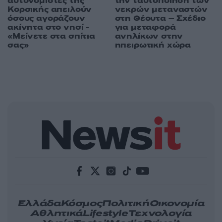
αυτονομιστές της
την ταυτοποίηση των
Κορσικής απειλούν
νεκρών μεταναστών
όσους αγοράζουν
στη Θέουτα – Σχέδιο
ακίνητα στο νησί -
για μεταφορά
«Μείνετε στα σπίτια
ανηλίκων στην
σας»
ηπειρωτική χώρα
Ελλάδα
Κόσμος
Πολιτική
Οικονομία
Αθλητικά
Lifestyle
Τεχνολογία