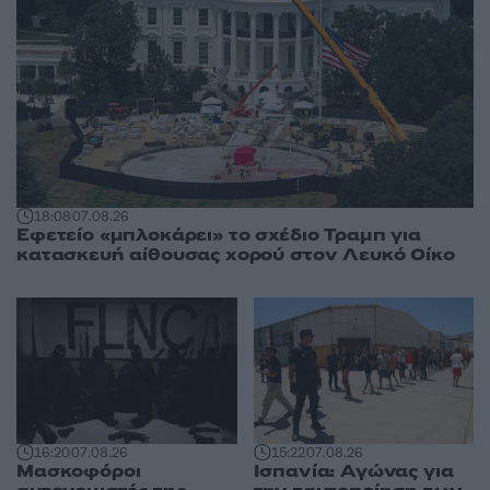
18:08
07.08.26
Εφετείο «μπλοκάρει» το σχέδιο Τραμπ για
κατασκευή αίθουσας χορού στον Λευκό Οίκο
16:20
07.08.26
15:22
07.08.26
Μασκοφόροι
Ισπανία: Αγώνας για