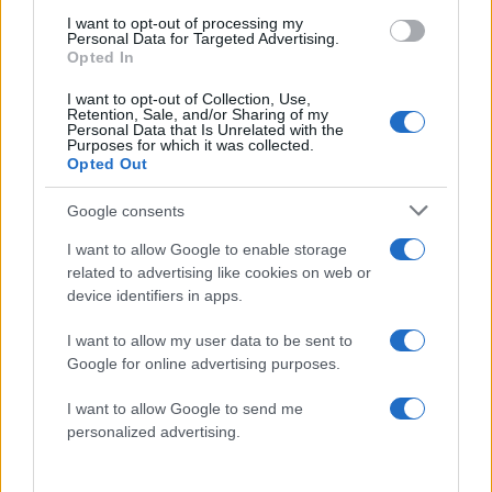
Αν τα χάσατε
I want to opt-out of processing my
Personal Data for Targeted Advertising.
Opted In
I want to opt-out of Collection, Use,
Retention, Sale, and/or Sharing of my
Personal Data that Is Unrelated with the
Purposes for which it was collected.
Opted Out
Google consents
7 Οκτωβρίου 2023, η «11η
Το Ισραήλ ανακοίνωσε
I want to allow Google to enable storage
Σεπτεμβρίου» του Ισραήλ:
εντόπισε βλήμα πο
related to advertising like cookies on web or
Όταν η Χαμάς έσπειρε
εκτοξεύτηκε από τη Γ
device identifiers in apps.
θύελλα και θέρισε θάνατο
στη Γάζα
I want to allow my user data to be sent to
Google for online advertising purposes.
Σχόλια
I want to allow Google to send me
personalized advertising.