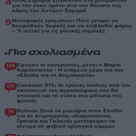
4
Λένα Σαμαρά: Συγκίνηση στο μνημόσυνο
για τον έναν χρόνο από τον θάνατο της
κόρης του Αντώνη Σαμαρά
5
Μεταφορές χρημάτων: Πότε μπορεί να
θεωρηθούν δωρεές και να επιβληθεί φόρος
– Τι ισχυεί για τις γονικές παροχές
Πιο σχολιασμένα
Έφυγαν οι συνεργάτες, μένει η Μαρία
184
Καρυστιανού - Η επόμενη μέρα για την
«Ελπίδα για τη Δημοκρατία»
Canadair 515: Οι πρώτες εικόνες από την
131
κατασκευή του αεροσκάφους που θα
επιχειρεί και τη νύχτα στα μέτωπα της
φωτιάς
Βγήκαν ξανά τα μαχαίρια στην Ελπίδα
74
για τη Δημοκρατία: «Καρυστιανού,
Γρατσία και Γαλανός μετέτρεψαν το
κίνημα σε φοβικό αρχηγικό κόμμα»