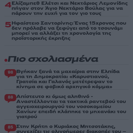
4
Ελίζαμπεθ Ελέτσι και Νεκτάριος Λεμονίδης
πήγαν στον Άγιο Νεκτάριο Βούλας για να
πάρουν την ευχή για τον γιο τους
5
Ηφαίστειο Σαντορίνης: Ένας 15χρονος που
δεν πρόλαβε να ξεφύγει από το τσουνάμι
μπορεί να αλλάξει τη χρονολογία της
προϊστορικής έκρηξης
Πιο σχολιασμένα
Βγήκαν ξανά τα μαχαίρια στην Ελπίδα
98
για τη Δημοκρατία: «Καρυστιανού,
Γρατσία και Γαλανός μετέτρεψαν το
κίνημα σε φοβικό αρχηγικό κόμμα»
Απίστευτο κι όμως αληθινό -
88
Aναστέλλονται τα τακτικά ραντεβού του
αγγειοχειρουργού του νοσοκομείου
Χανίων επειδή κλάπηκε το μηχανάκι του
γιατρού
Στην Κρήτη ο Κυριάκος Μητσοτάκης,
85
συνεχίζει τις ολιγοήμερες διακοπές του –