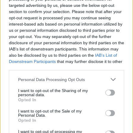
targeted advertising by us, please use the below opt-out
section to confirm your selection. Please note that after your
opt-out request is processed you may continue seeing
Αν τα χάσατε
interest-based ads based on personal information utilized by
us or personal information disclosed to third parties prior to
Ανανεώθηκε πριν
your opt-out. You may separately opt-out of the further
2 ώρες
disclosure of your personal information by third parties on the
IAB’s list of downstream participants. This information may
also be disclosed by us to third parties on the
IAB’s List of
Downstream Participants
that may further disclose it to other
third parties.
Please note that this website/app uses one or more Google
Personal Data Processing Opt Outs
Σε πορτοκαλί συναγερμό
Οι Χούθι ανέλαβαν τ
services and may gather and store information including but
για φωτιές η χώρα και τη
ευθύνη για την επίθεσ
not limited to your visit or usage behaviour. You may click to
I want to opt-out of the Sharing of my
Δευτέρα: Στα 9 μποφόρ οι
διυλιστήριο της Saud
personal data.
grant or deny consent to Google and its third-party tags to
άνεμοι – Πάνω από 400
Aramco στη Σαουδι
Opted In
use your data for below specified purposes in below Google
πυρκαγιές σε 10 ημέρες
Αραβία
consent section.
I want to opt-out of the Sale of my
Personal Data.
Opted In
Σχόλια
I want to opt-out of processing my