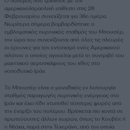
Ο πόλεμος που ξεκίνησε με την
αμερικανοϊσραηλινή επίθεση στις 28
Φεβρουαρίου συνεχίζεται για 36η ημέρα.
Νωρίτερα σήμερα βομβαρδίστηκε ο
εμβληματικός πυρηνικός σταθμός του Μπουσέρ,
την ώρα που συνεχίζονται από όλες τις πλευρές
οι έρευνες για τον εντοπισμό ενός Αμερικανού
πιλότου ο οποίος αγνοείται μετά τη συντριβή του
μαχητικού αεροσκάφους του χθες στο
νοτιοδυτικό Ιράν.
Το Μπουσέρ είναι ο μοναδικός εν λειτουργία
σταθμός παραγωγής πυρηνικής ενέργειας στο
Ιράν και έχει ήδη χτυπηθεί τέσσερις φορές από
την έναρξη του πολέμου. Βρίσκεται πιο κοντά σε
πρωτεύουσες άλλων χωρών, όπως το Κουβέιτ ή
η Ντόχα, παρά στην Τεχεράνη, από την οποία