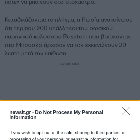
ποτέ» να μπαίνουν στο στόχαστρο.
Καταδικάζοντας το πλήγμα, η Ρωσία ανακοίνωσε
ότι περίπου 200 υπάλληλοι του ρωσικού
πυρηνικού κολοσσού Rosatom που βρίσκονταν
στο Μπουσέρ άρχισαν να τον εκκενώνουν 20
λεπτά μετά την επίθεση.
ΔΙΑΦΗΜΙΣΗ
newsit.gr -
Do Not Process My Personal
Information
If you wish to opt-out of the sale, sharing to third parties, or
processing of your personal or sensitive information for