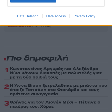
Share:
Data Deletion
Data Access
Privacy Policy
Ακολουθήστε το Νewsit.gr στο
Google News
και
ενημερωθείτε πρώτοι για όλη την ειδησεογραφία και τα
τελευταία νέα
της ημέρας
Πιο δημοφιλή
1
Κωνσταντίνος Αργυρός και Αλεξάνδρα
Νίκα κάνουν διακοπές με πολυτελές γιοτ
με τα δύο παιδιά τους
2
Η Άννα Βίσση ξετρελάθηκε με μπάντα που
έπαιζε Τσιτσάνη στο Φισκάρδο και τους
πρότεινε συνεργασία
3
Θρήνος για τον Λιονέλ Μέσι – Πέθανε ο
πατέρας του, Χόρχε