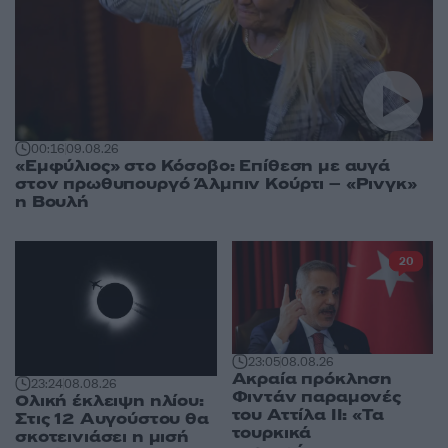
00:16
09.08.26
«Εμφύλιος» στο Κόσοβο: Επίθεση με αυγά
στον πρωθυπουργό Άλμπιν Κούρτι – «Ρινγκ»
η Βουλή
20
23:05
08.08.26
Ακραία πρόκληση
23:24
08.08.26
Φιντάν παραμονές
Ολική έκλειψη ηλίου:
του Αττίλα ΙΙ: «Τα
Στις 12 Αυγούστου θα
τουρκικά
σκοτεινιάσει η μισή