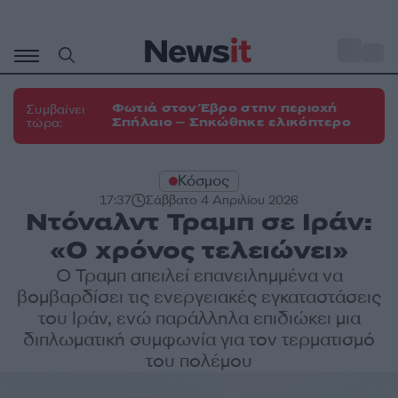
Μετάβαση
σε
o
32
περιεχόμενο
Φωτιά στον Έβρο στην περιοχή
Συμβαίνει
Σπήλαιο – Σηκώθηκε ελικόπτερο
τώρα:
Κόσμος
17:37
Σάββατο 4 Απριλίου 2026
Ντόναλντ Τραμπ σε Ιράν:
«Ο χρόνος τελειώνει»
Ο Τραμπ απειλεί επανειλημμένα να
βομβαρδίσει τις ενεργειακές εγκαταστάσεις
του Ιράν, ενώ παράλληλα επιδιώκει μια
διπλωματική συμφωνία για τον τερματισμό
του πολέμου