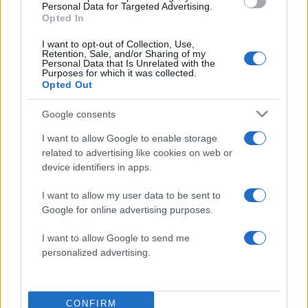
Personal Data for Targeted Advertising.
Opted In
I want to opt-out of Collection, Use,
Retention, Sale, and/or Sharing of my
Σχολίασε εδώ
Personal Data that Is Unrelated with the
Purposes for which it was collected.
Opted Out
50 /50
Google consents
I want to allow Google to enable storage
related to advertising like cookies on web or
device identifiers in apps.
2000 /2000
I want to allow my user data to be sent to
Υποβολή σχολίου
Google for online advertising purposes.
I want to allow Google to send me
Όροι Χρήσης
. Το site προστατεύεται από reCAPTCHA, ισχύουν
Πολιτική Απορρήτου
&
Όροι Χρήσης
της Google.
personalized advertising.
Κόσμος
ΙΡΑΝ
ΝΤΟΝΑΛΝΤ ΤΡΑΜΠ
CONFIRM