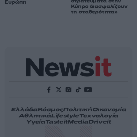
στρατεύματα στην
Ευρώπη
Κύπρο διασφαλίζουν
τη σταθερότητα»
Ελλάδα
Κόσμος
Πολιτική
Οικονομία
Αθλητικά
Lifestyle
Τεχνολογία
Υγεία
Tasteit
Media
Driveit