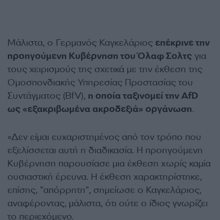
Μάλιστα, ο Γερμανός Καγκελάριος
επέκρινε την
προηγούμενη Κυβέρνηση του Όλαφ Σολτς
για
τους χειρισμούς της σχετικά με την έκθεση της
Ομοσπονδιακής Υπηρεσίας Προστασίας του
Συντάγματος (BfV),
η οποία ταξινομεί την AfD
ως «εξακριβωμένα ακροδεξιά» οργάνωση
.
«Δεν είμαι ευχαριστημένος από τον τρόπο που
εξελίσσεται αυτή η διαδικασία. Η προηγούμενη
Κυβέρνηση παρουσίασε μια έκθεση χωρίς καμία
ουσιαστική έρευνα. Η έκθεση χαρακτηρίστηκε,
επίσης, ”απόρρητη”, σημείωσε ο Καγκελάριος,
αναφέροντας, μάλιστα, ότι ούτε ο ίδιος γνωρίζει
το περιεχόμενο.