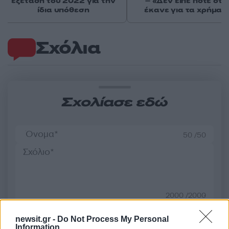
εξέταση του 2022 για την
– «Δεν είπε ποτέ ότι 
ίδια υπόθεση
έκανε για τα χρήματ
Σχόλια
Σχολίασε εδώ
50 /50
2000 /2000
Υποβολή σχολίου
newsit.gr -
Do Not Process My Personal
Information