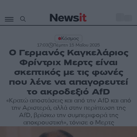
Μετάβαση
σε
o
34
περιεχόμενο
Κόσμος
17:03
Πέμπτη 15 Μαΐου 2025
Ο Γερμανός Καγκελάριος
Φρίντριχ Μερτς είναι
σκεπτικός με τις φωνές
που λένε να απαγορευτεί
το ακροδεξιό AfD
«Κρατώ αποστάσεις και από την AfD και από
την Αριστερά, αλλά στην περίπτωση της
AfD, βρίσκω την συμπεριφορά της
αποκρουστική», τόνισε ο Μερτς