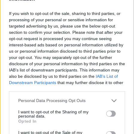
Όροι Χρήσης
. Το site προστατεύεται από reCAPTCHA, ισχύουν
Πολιτική Απορρήτου
&
Όροι Χρήσης
της Google.
If you wish to opt-out of the sale, sharing to third parties, or
Κόσμος
processing of your personal or sensitive information for
targeted advertising by us, please use the below opt-out
AFD
ΑΚΡΟΔΕΞΙΑ
ΓΕΡΜΑΝΙΑ
section to confirm your selection. Please note that after your
ΦΡΙΝΤΡΙΧ ΜΕΡΤΣ
opt-out request is processed you may continue seeing
interest-based ads based on personal information utilized by
Share:
us or personal information disclosed to third parties prior to
your opt-out. You may separately opt-out of the further
Ακολουθήστε το Νewsit.gr στο
Google News
και
disclosure of your personal information by third parties on the
ενημερωθείτε πρώτοι για όλη την ειδησεογραφία και τα
IAB’s list of downstream participants. This information may
τελευταία νέα
της ημέρας
also be disclosed by us to third parties on the
IAB’s List of
Downstream Participants
that may further disclose it to other
third parties.
Please note that this website/app uses one or more Google
Personal Data Processing Opt Outs
services and may gather and store information including but
Πιο δημοφιλή
not limited to your visit or usage behaviour. You may click to
I want to opt-out of the Sharing of my
personal data.
grant or deny consent to Google and its third-party tags to
Opted In
1
Σοκαριστική υπόθεση στην Κρήτη:
use your data for below specified purposes in below Google
Τουρίστας ρωτούσε πόσο να πληρώσει για
consent section.
I want to opt-out of the Sale of my