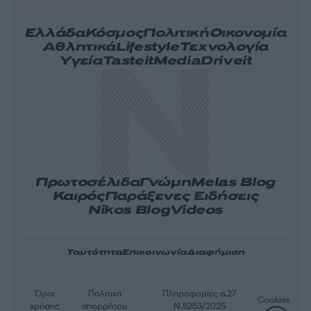
Ελλάδα
Κόσμος
Πολιτική
Οικονομία
Αθλητικά
Lifestyle
Τεχνολογία
Υγεία
Tasteit
Media
Driveit
Πρωτοσέλιδα
Γνώμη
Melas Blog
Καιρός
Παράξενες Ειδήσεις
Nikos Blog
Videos
Ταυτότητα
Επικοινωνία
Διαφήμιση
Όροι
Πολιτική
Πληροφορίες α.27
Cookies
χρήσης
απορρήτου
Ν.5253/2025