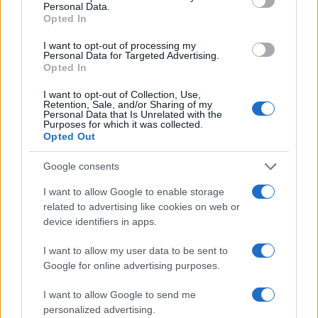
να ασελγήσει σε 10χρονο κορίτσι - Το παιδί
Personal Data.
καθόταν αμέριμνο σε αυλή επιχείρησης
Opted In
2
Έφυγε από τη ζωή η Χριστίνα Πιτουρά,
I want to opt-out of processing my
πρώην σύζυγος του Βασίλη Χιώτη
Personal Data for Targeted Advertising.
Opted In
3
Δεν ήταν μόνο η ταχύτητα που οδήγησε
στο τροχαίο στις Σέρρες με νεκρούς μητέρα
I want to opt-out of Collection, Use,
και γιο - «Ίσως κάτι απέσπασε την προσοχή
Retention, Sale, and/or Sharing of my
του οδηγού» λέει πραγματογνώμονας
Personal Data that Is Unrelated with the
Purposes for which it was collected.
4
Μυστράς: Αλλαγή στην υπερασπιστική
Opted Out
γραμμή του 55χρονου που έκρυψε τον
νεκρό πατέρα του σε καταψύκτη – Η
Google consents
αγάπη στους γονείς και η διαφωνία με την
αδερφή του
I want to allow Google to enable storage
5
Ιωάννα Τούνη: Η throwback φωτογραφία
related to advertising like cookies on web or
από την Ίμπιζα με τον Δημήτρη
device identifiers in apps.
Σπυριδωνίδη
I want to allow my user data to be sent to
Google for online advertising purposes.
Πιο σχολιασμένα
I want to allow Google to send me
Marfin: Η 46χρονη πήρε προθεσμία για
100
personalized advertising.