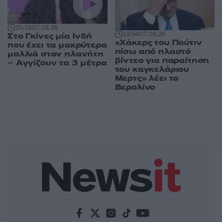
20:18
07.08.26
19:54
07.08.26
Στο Γκίνες μία Ινδή
«Χάκερς του Πούτιν
που έχει τα μακρύτερα
πίσω από πλαστό
μαλλιά στον πλανήτη
βίντεο για παραίτηση
– Αγγίζουν τα 3 μέτρα
του καγκελάριου
Μερτς» λέει το
Βερολίνο