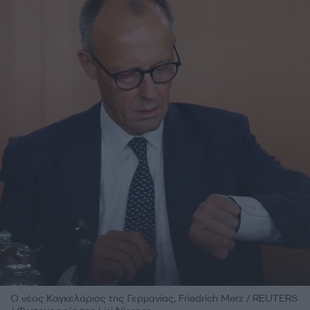
Ο νέος Καγκελάριος της Γερμανίας, Friedrich Merz / REUTERS