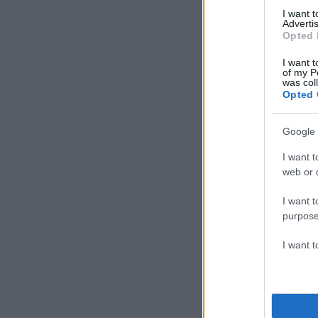
I want 
Advertis
Opted 
I want t
of my P
was col
Opted 
Google 
I want t
web or d
I want t
purpose
I want 