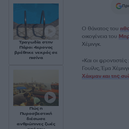
Προ
Ο θάνατος του
ηθ
οικογένεια του
Μπρ
Τραγωδία στην
Χέμινγκ.
Πάρο: 4χρονος
βρέθηκε νεκρός σε
πισίνα
«Και οι φροντιστές
Γουίλις, Έμα Χέμινγ
Χάκμαν και της σ
Πώς η
Πυροσβεστική
διέσωσε
ανθρώπινες ζωές