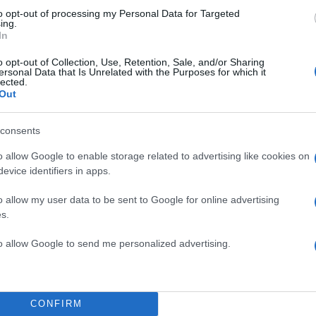
to opt-out of processing my Personal Data for Targeted
ing.
In
o opt-out of Collection, Use, Retention, Sale, and/or Sharing
ersonal Data that Is Unrelated with the Purposes for which it
lected.
Out
consents
o allow Google to enable storage related to advertising like cookies on
evice identifiers in apps.
o allow my user data to be sent to Google for online advertising
s.
to allow Google to send me personalized advertising.
CONFIRM