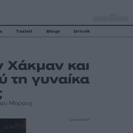
o
Αθήνα
35
C
a
Tasteit
Blogs
Driveit
ν Χάκμαν και
ύ τη γυναίκα
ς
 του Μπρους
ΔΙΑΦΗΜΙΣΗ