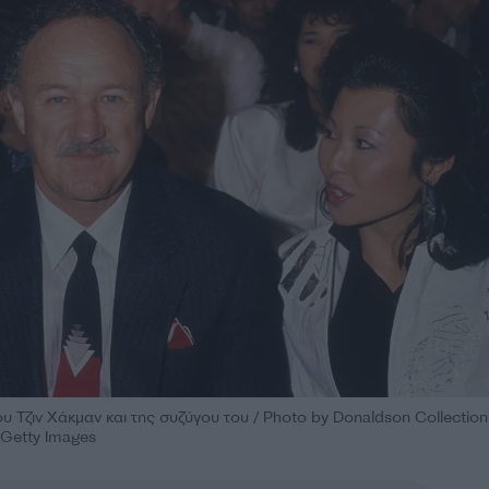
υ Τζιν Χάκμαν και της συζύγου του / Photo by Donaldson Collection
 Getty Images