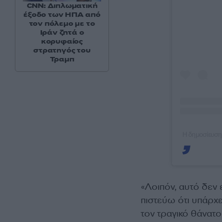
CNN: Διπλωματική
έξοδο των ΗΠΑ από
τον πόλεμο με το
Ιράν ζητά ο
κορυφαίος
στρατηγός του
Τραμπ
Η δημοσίευση
«Λοιπόν, αυτό δεν 
πιστεύω ότι υπάρχε
τον τραγικό θάνατο