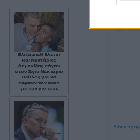
Ελίζαμπεθ Ελέτσι
και Νεκτάριος
Λεμονίδης πήγαν
στον Άγιο Νεκτάριο
Βούλας για να
πάρουν την ευχή
για τον γιο τους
Δείτε αυτή τη