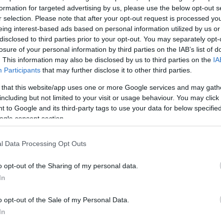
formation for targeted advertising by us, please use the below opt-out s
ο που επιδεινώθηκε από το Αλτσχάιμερ, αρκετές ημ
r selection. Please note that after your opt-out request is processed y
, με τις Αρχές να σημειώνουν ότι η τελευταία
eing interest-based ads based on personal information utilized by us or
 βηματοδότη του ήταν στις 17 Φεβρουαρίου.
disclosed to third parties prior to your opt-out. You may separately opt-
losure of your personal information by third parties on the IAB’s list of
. This information may also be disclosed by us to third parties on the
IA
ους Γουίλις, Έμμα Χέμινγκ,επηρεασμένη από την ιστ
Participants
that may further disclose it to other third parties.
η Μπέτσι ήταν ο βασικός φροντιστής του Τζιν Χάκμαν
 that this website/app uses one or more Google services and may gath
τελεί χρέη φροντιστή για τον διάσημο σύζυγό της, Μ
including but not limited to your visit or usage behaviour. You may click 
 μια ανάρτηση με τα συναισθήματά της.
 to Google and its third-party tags to use your data for below specifi
ogle consent section.
ΔΙΑΦΗΜΙΣΗ
l Data Processing Opt Outs
o opt-out of the Sharing of my personal data.
In
o opt-out of the Sale of my Personal Data.
In