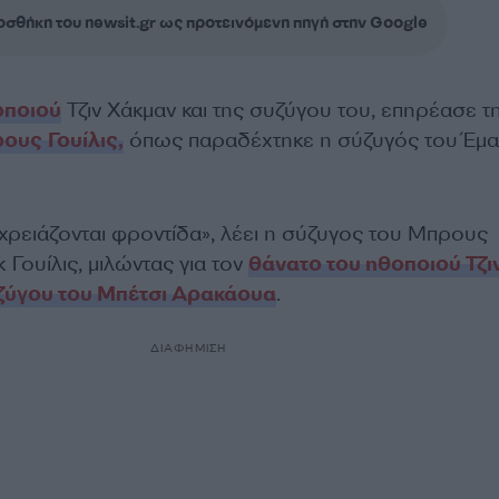
σθήκη του newsit.gr ως προτεινόμενη πηγή στην Google
οποιού
Τζιν Χάκμαν και της συζύγου του, επηρέασε τ
ους Γουίλις,
όπως παραδέχτηκε η σύζυγός του Έμα
 χρειάζονται φροντίδα», λέει η σύζυγος του Μπρους
κ Γουίλις, μιλώντας για τον
θάνατο του ηθοποιού Τζι
υζύγου του Μπέτσι Αρακάουα
.
ΔΙΑΦΗΜΙΣΗ